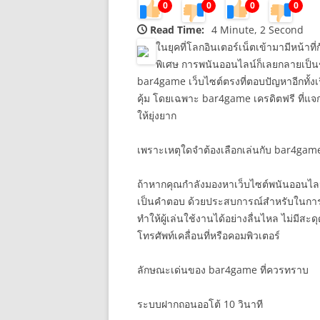
0
0
0
0
Read Time:
4 Minute, 2 Second
ในยุคที่โลกอินเตอร์เน็ตเข้ามามีหน้าที่
พิเศษ การพนันออนไลน์ก็เลยกลายเป็นช่อง
bar4game เว็บไซต์ตรงที่ตอบปัญหาอีกทั้ง
คุ้ม โดยเฉพาะ bar4game เครดิตฟรี ที่แจ
ให้ยุ่งยาก
เพราะเหตุใดจำต้องเลือกเล่นกับ bar4gam
ถ้าหากคุณกำลังมองหาเว็บไซต์พนันออนไลน
เป็นคำตอบ ด้วยประสบการณ์สำหรับในการ
ทำให้ผู้เล่นใช้งานได้อย่างลื่นไหล ไม่มีสะดุ
โทรศัพท์เคลื่อนที่หรือคอมพิวเตอร์
ลักษณะเด่นของ bar4game ที่ควรทราบ
ระบบฝากถอนออโต้ 10 วินาที