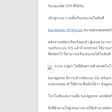
รับรองรหัส OTP ที่ได้รับ
เข้าสู่ระบบ รวมทั้งเริ่มเล่นเกมในทันที
bar4game เข้าสู่ระบบ
สบายทุกแพลตฟอร
หลังจากสมัครเรียบร้อยแล้ว ผู้เล่นสามารถ 
รองรับระบบ iOS แล้วก็ Android ใช้งานง่าย
ที่สมัครไว้ ก็สามารถเริ่มเล่นเกมได้ในทันที
ระบบ Login ไม่มีอันตรายด้วยเทคโนโล
bar4game มีการเข้ารหัสแบบ SSL พร้อมระบ
แปลกปลอม ทำให้ท่านเชื่อมั่นได้ว่า ข้อมูล
โปรโมชั่นเด่นรวมทั้ง bar4game เครดิตฟร
สิ่งที่ยั่วยวนใจผู้เล่นมากมายให้เข้ามาสมั