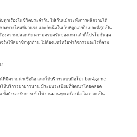
กับทุกเรื่องในชีวิตประจำวัน ไม่เว้นแม้กระทั่งการผลิตรายได้
ทางใหม่ที่มาแรง และก็หนึ่งในเว็บที่ถูกเอ่ยถึงเยอะที่สุดเป็น
เรื่องความปลอดภัย ความครบครันของเกม แล้วก็โปรโมชั่นสุด
กจริงให้สมาชิกทุกท่าน ไม่ต้องแชร์หรือทำกิจกรรมอะไรก็ตาม
e?
์ที่มีความน่าเชื่อถือ และให้บริการแบบมือโปร bar4game
ให้บริการมายาวนาน มีระบบระเบียบที่พัฒนาโดยตลอด
ด ทั้งยังรองรับการเข้าใช้งานผ่านทุกเครื่องมือ ไม่ว่าจะเป็น