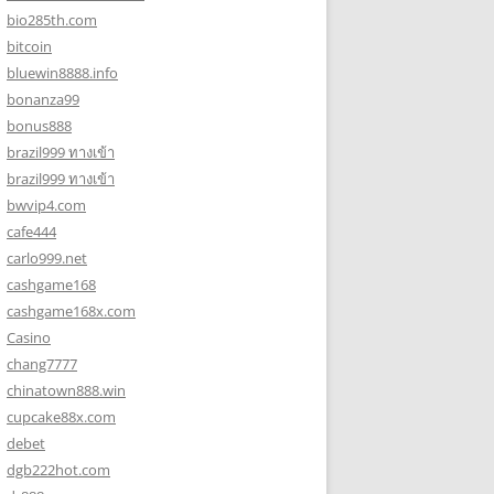
bio285th.com
bitcoin
bluewin8888.info
bonanza99
bonus888
brazil999 ทางเข้า
brazil999 ทางเข้า
bwvip4.com
cafe444
carlo999.net
cashgame168
cashgame168x.com
Casino
chang7777
chinatown888.win
cupcake88x.com
debet
dgb222hot.com