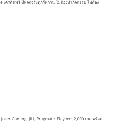
รดิตฟรี ที่แจกจริงทุกวี่ทุกวัน ไม่ต้องทำกิจกรรม ไม่ต้อง
 Joker Gaming, JILI, Pragmatic Play กว่า 2,000 เกม พร้อม