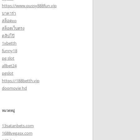
https://www.pussy888fun.vip
บาคาร่า
สล็อตxo
สล็อตเว็บตรง
คลิปโป๊
1xbetth
funny18
pg slot
allbet24
pgslot
https://188betth.vip
doomovie hd
หมวดหมู่
13satanbets.com
1688vegasx.com