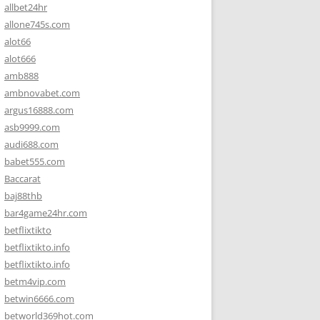
allbet24hr
allone745s.com
alot66
alot666
amb888
ambnovabet.com
argus16888.com
asb9999.com
audi688.com
babet555.com
Baccarat
baj88thb
bar4game24hr.com
betflixtikto
betflixtikto.info
betflixtikto.info
betm4vip.com
betwin6666.com
betworld369hot.com