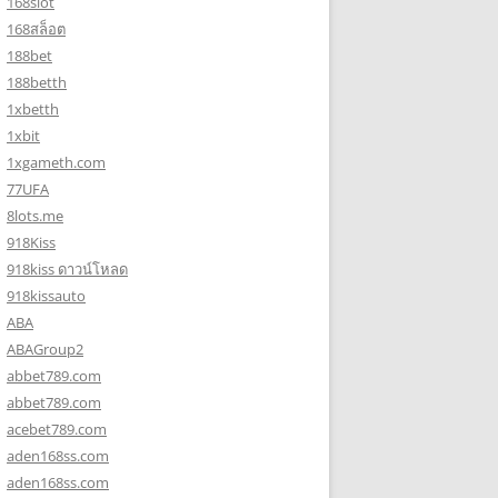
168slot
168สล็อต
188bet
188betth
1xbetth
1xbit
1xgameth.com
77UFA
8lots.me
918Kiss
918kiss ดาวน์โหลด
918kissauto
ABA
ABAGroup2
abbet789.com
abbet789.com
acebet789.com
aden168ss.com
aden168ss.com