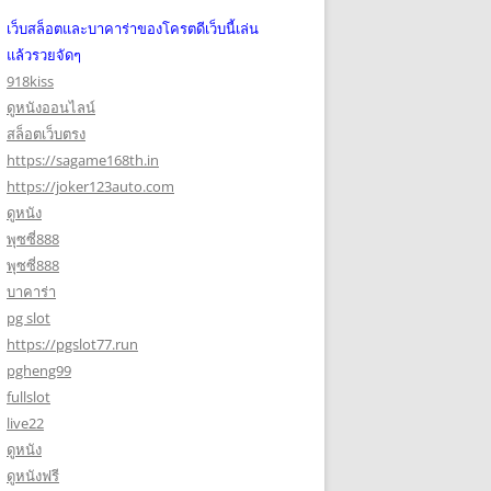
เว็บสล็อตและบาคาร่าของโครตดีเว็บนี้เล่น
แล้วรวยจัดๆ
918kiss
ดูหนังออนไลน์
สล็อตเว็บตรง
https://sagame168th.in
https://joker123auto.com
ดูหนัง
พุซซี่888
พุซซี่888
บาคาร่า
pg slot
https://pgslot77.run
pgheng99
fullslot
live22
ดูหนัง
ดูหนังฟรี