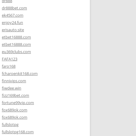
dr888
dr888bet.com
ek4567.com
enjoy24.fun
erisauto.site
etbet16888.com
etbet16888.com
eu369clubs.com
FAFA123
faro168
fcharoenkit168.com
finnivips.com
fiwdee.win
fizz169bet.com
fortune99vip.com
fox689ok.com
fox689ok.com
fullslotpg
fullslotpg168.com