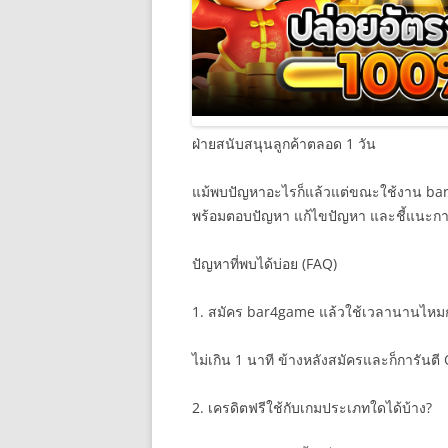
ฝ่ายสนับสนุนลูกค้าตลอด 1 วัน
แม้พบปัญหาอะไรก็แล้วแต่ขณะใช้งาน bar
พร้อมตอบปัญหา แก้ไขปัญหา และชี้แนะกา
ปัญหาที่พบได้บ่อย (FAQ)
1. สมัคร bar4game แล้วใช้เวลานานไหมกว่
ไม่เกิน 1 นาที ข้างหลังสมัครและก็การันตี
2. เครดิตฟรีใช้กับเกมประเภทใดได้บ้าง?