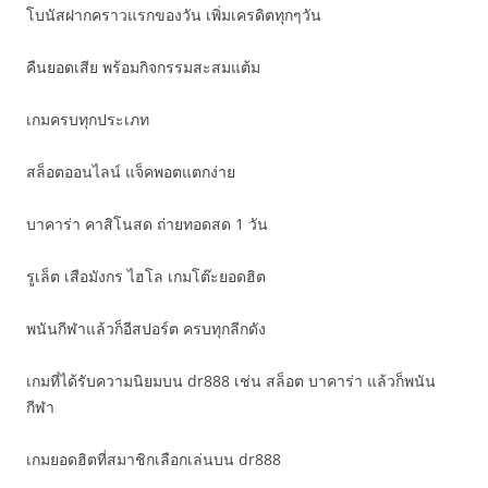
โบนัสฝากคราวแรกของวัน เพิ่มเครดิตทุกๆวัน
คืนยอดเสีย พร้อมกิจกรรมสะสมแต้ม
เกมครบทุกประเภท
สล็อตออนไลน์ แจ็คพอตแตกง่าย
บาคาร่า คาสิโนสด ถ่ายทอดสด 1 วัน
รูเล็ต เสือมังกร ไฮโล เกมโต๊ะยอดฮิต
พนันกีฬาแล้วก็อีสปอร์ต ครบทุกลีกดัง
เกมที่ได้รับความนิยมบน dr888 เช่น สล็อต บาคาร่า แล้วก็พนัน
กีฬา
เกมยอดฮิตที่สมาชิกเลือกเล่นบน dr888