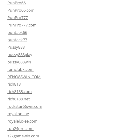
PunPro66
PunPro66.com
PunPro777
PunPro777.com
puntaek66
puntaek77
Pussy888
pussy888play
pussy888win
ramclubx.com
RENO88WIN.COM
rich818
rich8188.com
rich8188.net
rockstar66win.com
royal online
royaleluxee.com
run24pro.com
s2kgamewin.com