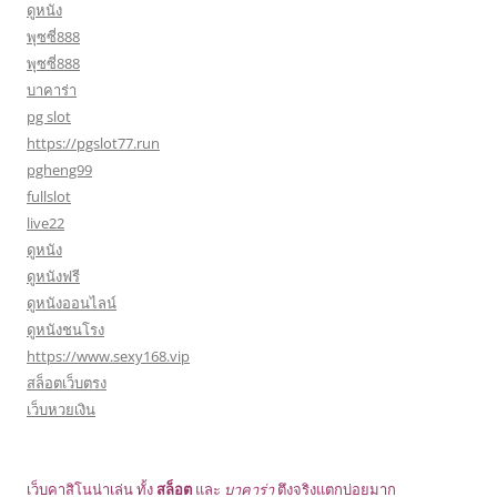
ดูหนัง
พุซซี่888
พุซซี่888
บาคาร่า
pg slot
https://pgslot77.run
pgheng99
fullslot
live22
ดูหนัง
ดูหนังฟรี
ดูหนังออนไลน์
ดูหนังชนโรง
https://www.sexy168.vip
สล็อตเว็บตรง
เว็บหวยเงิน
เว็บคาสิโนน่าเล่น ทั้ง
สล็อต
และ
บาคาร่า
ตึงจริงแตกบ่อยมาก