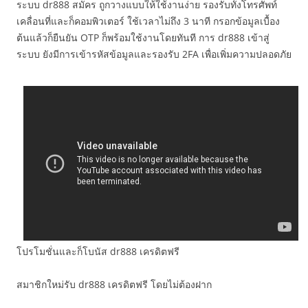
ระบบ dr888 สมัคร ถูกวางแบบให้ใช้งานง่าย รองรับทั้งโทรศัพท์
เคลื่อนที่และก็คอมพิวเตอร์ ใช้เวลาไม่ถึง 3 นาที กรอกข้อมูลเบื้อง
ต้นแล้วก็ยืนยัน OTP ก็พร้อมใช้งานโดยทันที การ dr888 เข้าสู่
ระบบ ยังมีการเข้ารหัสข้อมูลและรองรับ 2FA เพื่อเพิ่มความปลอดภัย
โปรโมชั่นและก็โบนัส dr888 เครดิตฟรี
สมาชิกใหม่รับ dr888 เครดิตฟรี โดยไม่ต้องฝาก