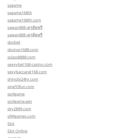
sagame
sagame168th
sagame168th.com
sawan888 เครดิตฟรี
sawan888 เครดิตฟรี
sbobet
sbotop1688.com
sclass8888.com
sexxybet168-casino.com
sexybaccarat168.com
shinobi24hr.com
sing55fun.com
six9game
six9game.win
sky2899.com
sl99games.com
Slot
Slot Online