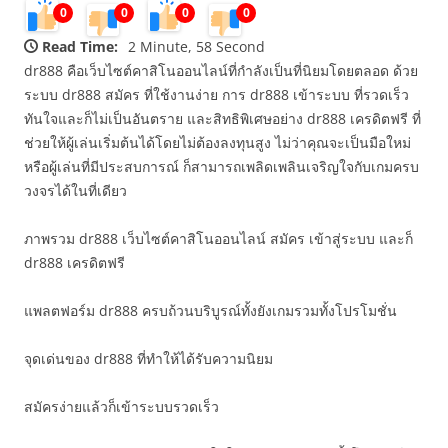
0
0
0
0
Read Time:
2 Minute, 58 Second
dr888 คือเว็บไซต์คาสิโนออนไลน์ที่กำลังเป็นที่นิยมโดยตลอด ด้วย
ระบบ dr888 สมัคร ที่ใช้งานง่าย การ dr888 เข้าระบบ ที่รวดเร็ว
ทันใจและก็ไม่เป็นอันตราย และสิทธิพิเศษอย่าง dr888 เครดิตฟรี ที่
ช่วยให้ผู้เล่นเริ่มต้นได้โดยไม่ต้องลงทุนสูง ไม่ว่าคุณจะเป็นมือใหม่
หรือผู้เล่นที่มีประสบการณ์ ก็สามารถเพลิดเพลินเจริญใจกับเกมครบ
วงจรได้ในที่เดียว
ภาพรวม dr888 เว็บไซต์คาสิโนออนไลน์ สมัคร เข้าสู่ระบบ และก็
dr888 เครดิตฟรี
แพลตฟอร์ม dr888 ครบถ้วนบริบูรณ์ทั้งยังเกมรวมทั้งโปรโมชั่น
จุดเด่นของ dr888 ที่ทำให้ได้รับความนิยม
สมัครง่ายแล้วก็เข้าระบบรวดเร็ว