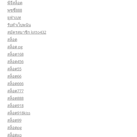
พีจีสล็อต
พุซซี่888
ยูฟ่าเบท
รับทำเว็บพนัน
สมัครสมาชิก lotto432
สล็อต
สล็อต pg
สล็อต168
สล็อต456
สล็อต55
สล็อต66
สล็อต666
สล็อต777
สล็อต888
สล็อต918
สล็อต918kiss
สล็อต99
สล็อตpg
สล็อตxo