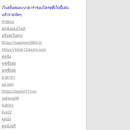
เว็บสล็อตและบาคาร่าของโครตดีเว็บนี้เล่น
แล้วรวยจัดๆ
918kiss
ดูหนังออนไลน์
สล็อตเว็บตรง
https://sagame168th.in
https://joker123auto.com
ดูหนัง
พุซซี่888
พุซซี่888
บาคาร่า
pg slot
https://pgslot77.run
pgheng99
fullslot
live22
ดูหนัง
ดูหนังฟรี