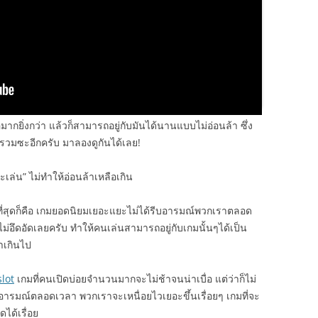
ือมากยิ่งกว่า แล้วก็สามารถอยู่กับมันได้นานแบบไม่อ่อนล้า ซึ่ง
ยรวมซะอีกครับ มาลองดูกันได้เลย!
วะเล่น” ไม่ทำให้อ่อนล้าเหลือเกิน
ดที่สุดก็คือ เกมยอดนิยมเยอะแยะไม่ได้รีบอารมณ์พวกเราตลอด
ไม่อึดอัดเลยครับ ทำให้คนเล่นสามารถอยู่กับเกมนั้นๆได้เป็น
าเกินไป
lot
เกมที่คนเปิดบ่อยจำนวนมากจะไม่ช้าจนน่าเบื่อ แต่ว่าก็ไม่
ีบอารมณ์ตลอดเวลา พวกเราจะเหนื่อยไวเยอะขึ้นเรื่อยๆ เกมที่จะ
ได้เรื่อย