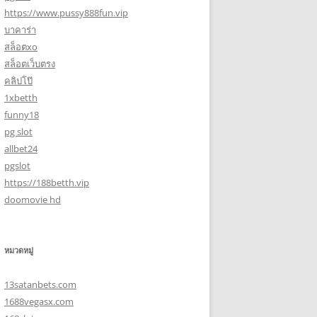
https://www.pussy888fun.vip
บาคาร่า
สล็อตxo
สล็อตเว็บตรง
คลิปโป๊
1xbetth
funny18
pg slot
allbet24
pgslot
https://188betth.vip
doomovie hd
หมวดหมู่
13satanbets.com
1688vegasx.com