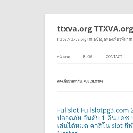
ttxva.org TTXVA.org 
https://ttxva.org เสนอข้อมูลท่องเที่ยวที่น
หน้าแรก
BLOG
CONTACT
คลังเก็บป้ายกำกับ:
FULLSLOTPG
Fullslot Fullslotpg3.com
ปลอดภัย อันดับ 1 คืนแค
เล่นได้หมด คาสิโน slot กีฬ