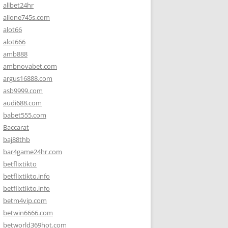
allbet24hr
allone745s.com
alot66
alot666
amb888
ambnovabet.com
argus16888.com
asb9999.com
audi688.com
babet555.com
Baccarat
baj88thb
bar4game24hr.com
betflixtikto
betflixtikto.info
betflixtikto.info
betm4vip.com
betwin6666.com
betworld369hot.com