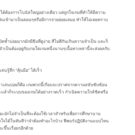
ิได้ต้องการโบนัสใหญ่อย่างเดียว แต่ถูกใจเกมที่ทำให้มีความ
ฟรีสปินเข้ามาเป็นตอนๆหรือมีการจ่ายย่อยเสมอ ทำให้ไม่เคยทราบ
ป
เปิดซ้ำบ่อยมากมักมีธีมที่ดูง่าย สีไม่ตีกันเกินความจำเป็น และก็
ราจำเป็นต้องอยู่กับเกมใดเกมหนึ่งนานๆเนื้อหาเหล่านี้จะส่งผลกับ
นรู้สึก “คุ้นมือ” ได้เร็ว
บมาเล่นบ่อยก็คือ เกมพวกนี้เกือบจะปราศจากความสลับซับซ้อน
วะแล้วก็ระบบของเกมได้อย่างรวดเร็ว กำเนิดความใกล้ชิดหรือ
เยอะมักไม่จำเป็นที่จะต้องใช้เวลาสำหรับเพื่อการศึกษานาน
้าใจได้ในทันทีว่าจำต้องทำอะไรบ้าง ฟีพบร์ปฏิบัติงานแบบไหน
ขึ้นเรื่อยๆอีกด้วย