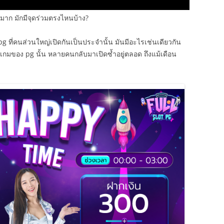
มาก มักมีจุดร่วมตรงไหนบ้าง?
g ที่คนส่วนใหญ่เปิดกันเป็นประจำนั้น มันมีอะไรเช่นเดียวกัน
เกมของ pg นั้น หลายคนกลับมาเปิดซ้ำอยู่ตลอด ถึงแม้เดือน