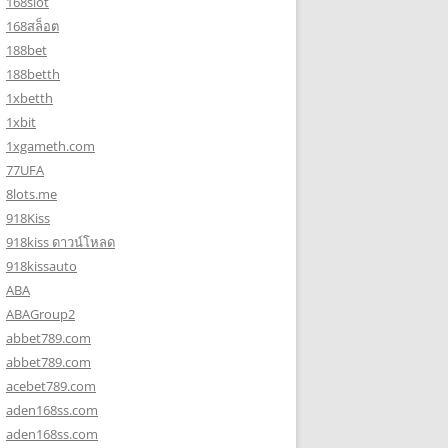
168slot
168สล็อต
188bet
188betth
1xbetth
1xbit
1xgameth.com
77UFA
8lots.me
918Kiss
918kiss ดาวน์โหลด
918kissauto
ABA
ABAGroup2
abbet789.com
abbet789.com
acebet789.com
aden168ss.com
aden168ss.com