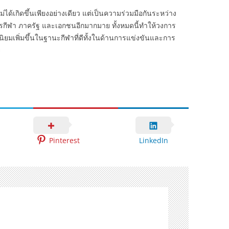
เกิดขึ้นเพียงอย่างเดียว แต่เป็นความร่วมมือกันระหว่าง
การกีฬา ภาครัฐ และเอกชนอีกมากมาย ทั้งหมดนี้ทำให้วงการ
ยมเพิ่มขึ้นในฐานะกีฬาที่ดีทั้งในด้านการแข่งขันและการ
ย
Pinterest
LinkedIn