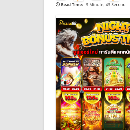
Read Time:
3 Minute, 43 Second