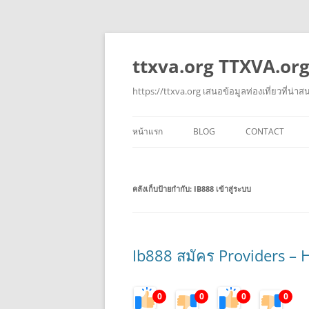
ttxva.org TTXVA.org 
https://ttxva.org เสนอข้อมูลท่องเที่ยวที่น
หน้าแรก
BLOG
CONTACT
คลังเก็บป้ายกำกับ:
IB888 เข้าสู่ระบบ
Ib888 สมัคร Providers – 
0
0
0
0