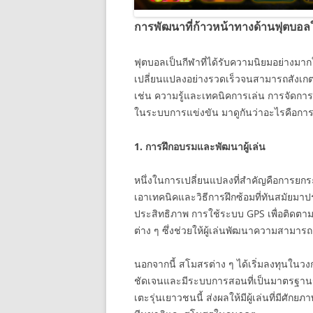
การพัฒนาที่ก้าวหน้าทางด้านฟุตบอ
ฟุตบอลเป็นกีฬาที่ได้รับความนิยมอย่างมาก
เปลี่ยนแปลงอย่างรวดเร็วจนสามารถสังเกต
เช่น ความรู้และเทคนิคการเล่น การจัดกา
ในระบบการแข่งขัน มาดูกันว่าอะไรคือกา
1. การฝึกอบรมและพัฒนาผู้เล่น
หนึ่งในการเปลี่ยนแปลงที่สำคัญคือการย
เอาเทคนิคและวิธีการฝึกซ้อมที่ทันสมัยมาป
ประสิทธิภาพ การใช้ระบบ GPS เพื่อติดตา
ต่าง ๆ ซึ่งช่วยให้ผู้เล่นพัฒนาความสามาร
นอกจากนี้ สโมสรต่าง ๆ ได้เริ่มลงทุนในวงก
ชัดเจนและมีระบบการสอนที่เป็นมาตรฐา
เตะรุ่นเยาวชนนี้ ส่งผลให้มีผู้เล่นที่มีศักย