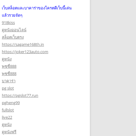
เว็บสล็อตและบาคาร่าของโครตดีเว็บนี้เล่น
แล้วรวยจัดๆ
918kiss
ดูหนังออนไลน์
สล็อตเว็บตรง
https://sagame168th.in
https://joker123auto.com
ดูหนัง
พุซซี่888
พุซซี่888
บาคาร่า
pg slot
https://pgslot77.run
pgheng99
fullslot
live22
ดูหนัง
ดูหนังฟรี