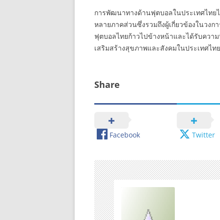
การพัฒนาทางด้านฟุตบอลในประเทศไทยไม่ได้
หลายภาคส่วนซึ่งรวมถึงผู้เกี่ยวข้องในวง
ฟุตบอลไทยก้าวไปข้างหน้าและได้รับความนิ
เสริมสร้างสุขภาพและสังคมในประเทศไท
Share
Facebook
Twitter