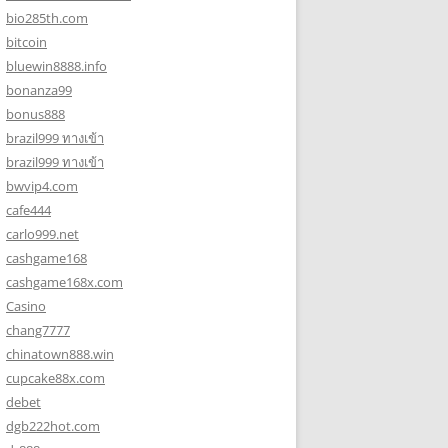
bio285th.com
bitcoin
bluewin8888.info
bonanza99
bonus888
brazil999 ทางเข้า
brazil999 ทางเข้า
bwvip4.com
cafe444
carlo999.net
cashgame168
cashgame168x.com
Casino
chang7777
chinatown888.win
cupcake88x.com
debet
dgb222hot.com