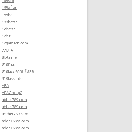
168slot
168สล็อต
188bet
188betth
1xbetth
1xbit
1xgameth.com
77UFA
8lots.me
918Kiss
918kiss ดาวน์โหลด
918kissauto
ABA
ABAGroup2
abbet789.com
abbet789.com
acebet789.com
aden168ss.com
aden168ss.com