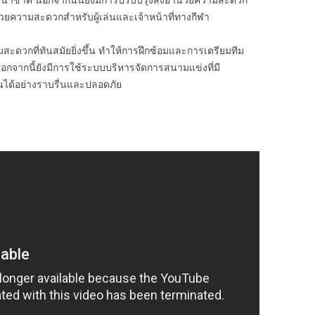
ำนวยความสะดวกสำหรับผู้เล่นและเจ้าหน้าที่ทางกีฬา
ดวกที่ทันสมัยยิ่งขึ้น ทำให้การฝึกซ้อมและการเตรียมทีม
นอกจากนี้ยังมีการใช้ระบบบริหารจัดการสนามแข่งที่มี
นได้อย่างราบรื่นและปลอดภัย