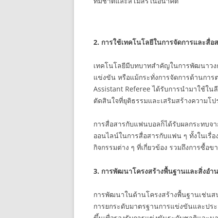
ทีมชาติและสโมสรในอนาคต
2. การใช้เทคโนโลยีในการจัดการและสื่อ
เทคโนโลยีมีบทบาทสำคัญในการพัฒนาวงกา
แข่งขัน หรือแม้กระทั่งการจัดการด้านกา
Assistant Referee ได้รับการนำมาใช้ในลี
ตัดสินใจที่ยุติธรรมและเสริมสร้างความโป
การสื่อสารกับแฟนบอลก็ได้รับผลกระทบจา
ออนไลน์ในการสื่อสารกับแฟน ๆ ทั้งในเรื่
กิจกรรมต่าง ๆ ที่เกี่ยวข้อง รวมถึงการซื
3. การพัฒนาโครงสร้างพื้นฐานและสิ่งอ
การพัฒนาในด้านโครงสร้างพื้นฐานเช่นส
การยกระดับมาตรฐานการแข่งขันและประส
ขึ้นเพื่อรองรับการแข่งขันระดับชาติและ