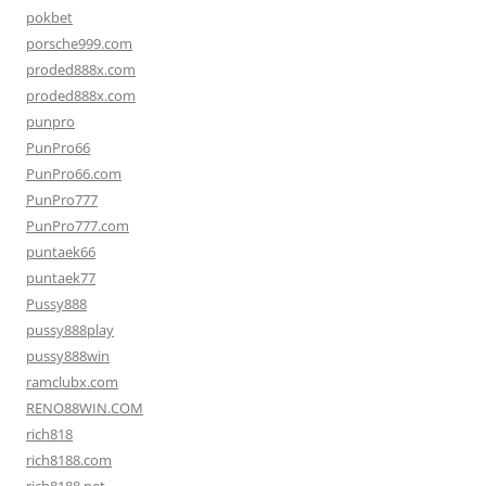
pokbet
porsche999.com
proded888x.com
proded888x.com
punpro
PunPro66
PunPro66.com
PunPro777
PunPro777.com
puntaek66
puntaek77
Pussy888
pussy888play
pussy888win
ramclubx.com
RENO88WIN.COM
rich818
rich8188.com