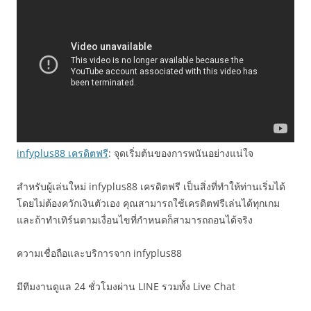
infyplus88 เครดิตฟรี
: จุดเริ่มต้นของการพนันอย่างแน่ใจ
สำหรับผู้เล่นใหม่ infyplus88 เครดิตฟรี เป็นสิ่งที่ทำให้ท่านเริ่มได้
โดยไม่ต้องควักเงินตัวเอง คุณสามารถใช้เครดิตฟรีเล่นได้ทุกเกม
และถ้าทำเทิร์นตามเงื่อนไขที่กำหนดก็สามารถถอนได้จริง
ความเชื่อถือและบริการจาก infyplus88
มีทีมงานดูแล 24 ชั่วโมงผ่าน LINE รวมทั้ง Live Chat