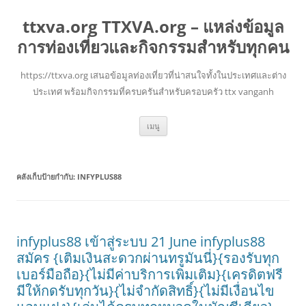
ttxva.org TTXVA.org – แหล่งข้อมูล
การท่องเที่ยวและกิจกรรมสำหรับทุกคน
https://ttxva.org เสนอข้อมูลท่องเที่ยวที่น่าสนใจทั้งในประเทศและต่าง
ประเทศ พร้อมกิจกรรมที่ครบครันสำหรับครอบครัว ttx vanganh
ข้าม
เมนู
ไป
ยัง
เนื้อหา
คลังเก็บป้ายกำกับ:
INFYPLUS88
infyplus88 เข้าสู่ระบบ 21 June infyplus88
สมัคร {เติมเงินสะดวกผ่านทรูมันนี่}{รองรับทุก
เบอร์มือถือ}{ไม่มีค่าบริการเพิ่มเติม}{เครดิตฟรี
มีให้กดรับทุกวัน}{ไม่จำกัดสิทธิ์}{ไม่มีเงื่อนไข