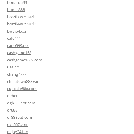
bonanza99
bonus888
brazil999 ทางเข้า
brazil999 ทางเข้า
bwvip4.com
cafe444
carlo999.net
cashgame168
cashgame168x.com
Casino
chang7777
chinatown888.win
cupcake88x.com
debet
dgb222hot.com
dr888
dr888bet.com
ek4567.com
enjoy24.fun