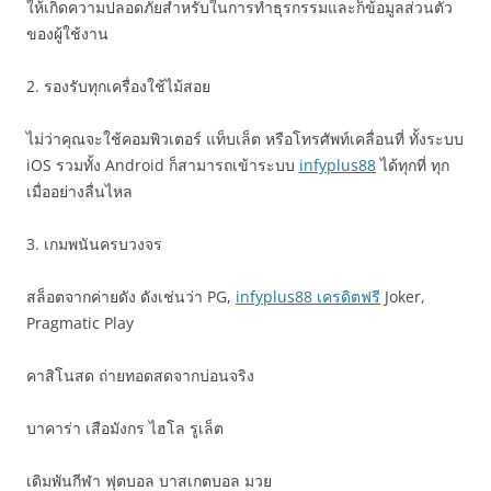
ให้เกิดความปลอดภัยสำหรับในการทำธุรกรรมและก็ข้อมูลส่วนตัว
ของผู้ใช้งาน
2. รองรับทุกเครื่องใช้ไม้สอย
ไม่ว่าคุณจะใช้คอมพิวเตอร์ แท็บเล็ต หรือโทรศัพท์เคลื่อนที่ ทั้งระบบ
iOS รวมทั้ง Android ก็สามารถเข้าระบบ
infyplus88
ได้ทุกที่ ทุก
เมื่ออย่างลื่นไหล
3. เกมพนันครบวงจร
สล็อตจากค่ายดัง ดังเช่นว่า PG,
infyplus88 เครดิตฟรี
Joker,
Pragmatic Play
คาสิโนสด ถ่ายทอดสดจากบ่อนจริง
บาคาร่า เสือมังกร ไฮโล รูเล็ต
เดิมพันกีฬา ฟุตบอล บาสเกตบอล มวย