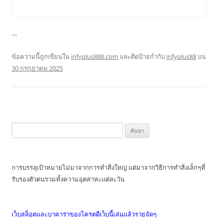
…
ข้อความนี้ถูกเขียนใน
infyplus888.com
และติดป้ายกำกับ
infyplus88
บน
30 กรกฎาคม 2025
ค้นหา
สำหรับ:
การบรรลุเป้าหมายไม่มาจากการทำสิ่งใหญ่ แต่มาจากวิธีการทำสิ่งเล็กๆที่
รับรองตัวตนรวมทั้งความอุตสาหะแต่ละวัน
เว็บสล็อตและบาคาร่าของโครตดีเว็บนี้เล่นแล้วรวยจัดๆ