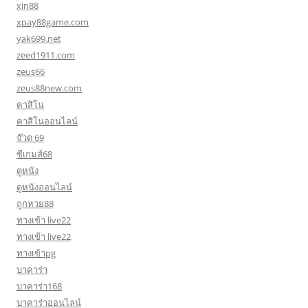
xin88
xpay88game.com
yak699.net
zeed1911.com
zeus66
zeus88new.com
คาสิโน
คาสิโนออนไลน์
จ๊วด 69
ซีเกมส์68
ดูหนัง
ดูหนังออนไลน์
ถูกหวย88
ทางเข้า live22
ทางเข้า live22
ทางเข้าpg
บาคาร่า
บาคาร่า168
บาคาร่าออนไลน์