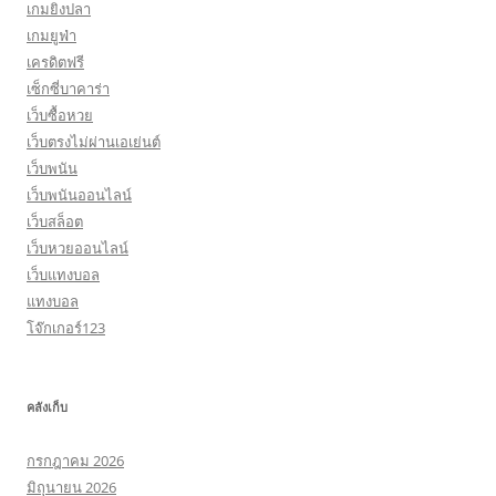
เกมยิงปลา
เกมยูฟ่า
เครดิตฟรี
เซ็กซี่บาคาร่า
เว็บซื้อหวย
เว็บตรงไม่ผ่านเอเย่นต์
เว็บพนัน
เว็บพนันออนไลน์
เว็บสล็อต
เว็บหวยออนไลน์
เว็บแทงบอล
แทงบอล
โจ๊กเกอร์123
คลังเก็บ
กรกฎาคม 2026
มิถุนายน 2026