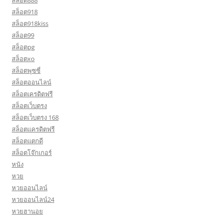
สล็อต888
สล็อต918
สล็อต918kiss
สล็อต99
สล็อตpg
สล็อตxo
สล็อตพุซซี่
สล็อตออนไลน์
สล็อตเครดิตฟรี
สล็อตเว็บตรง
สล็อตเว็บตรง 168
สล็อตเเครดิตฟรี
สล็อตแตกดี
สล็อตโจ๊กเกอร์
หนัง
หวย
หวยออนไลน์
หวยออนไลน์24
หวยฮานอย