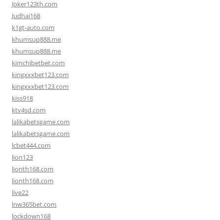
Joker123th.com
Judhai168
k1gt-auto.com
khumsup888.me
khumsup888.me
kimchibetbet.com
kingxxxbet123.com
kingxxxbet123.com
kiss918
ktv4sd.com
lalikabetsgame.com
lalikabetsgame.com
lcbet444.com
lion123
lionth168.com
lionth168.com
live22
lnw365bet.com
lockdown168