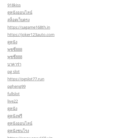
918kiss
ดูหนังออนไลน์
สล็อตเว็บตรง
https://sagame168th.in
https://joker123auto.com
ดูหนัง
พุซซี่888
พุซซี่888
บาคาร่า
pg slot
https://pgslot77.run
pgheng99
fullslot
live22
ดูหนัง
ดูหนังฟรี
ดูหนังออนไลน์
ดูหนังชนโรง