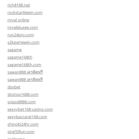
rich8188.net
rockstar66win.com
royal online
royaleluxee.com
run24pro.com
s2kgamewin.com
sagame
sagame168th
sagame168th.com
sawan888 เครดิตฟรี
sawan888 เครดิตฟรี
sbobet
sbotop1688.com
sclass8888.com
sexxybet168-casino.com
sexybaccarat168.com
shinobi24hr.com
sing55fun.com