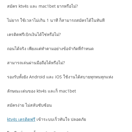
สมัคร ktv4s และ mac1bet ยากหรือไม่?
ไม่ยาก ใช้เวลาไม่เกิน 1 นาที ก็สามารถสมัครได้ในทันที
เครดิตฟรีเบิกเงินได้ใช่หรือไม่?
ถอนได้จริง เพียงแต่ทำตามอย่างข้อจำกัดที่กำหนด
สามารถเล่นผ่านมือถือได้หรือไม่?
รองรับทั้งยัง Android และ iOS ใช้งานได้สบายทุกหนทุกแห่ง
ลักษณะเด่นของ ktv4s และก็ mac1bet
สมัครง่าย ไม่สลับซับซ้อน
ktv4s เครดิตฟรี
เข้าระบบเร็วทันใจ ปลอดภัย