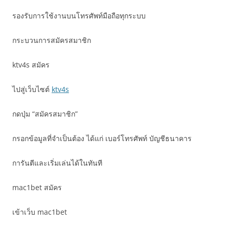
รองรับการใช้งานบนโทรศัพท์มือถือทุกระบบ
กระบวนการสมัครสมาชิก
ktv4s สมัคร
ไปสู่เว็บไซต์
ktv4s
กดปุ่ม “สมัครสมาชิก”
กรอกข้อมูลที่จำเป็นต้อง ได้แก่ เบอร์โทรศัพท์ บัญชีธนาคาร
การันตีและเริ่มเล่นได้ในทันที
mac1bet สมัคร
เข้าเว็บ mac1bet