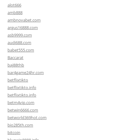
alot666
amb888
ambnovabet.com
argus16888.com
asb9999.com
audi688.com
babet555.com
Baccarat
baj88thb
bar4game24hr.com
betflixtikto
betflixtikto.info
betflixtikto.info
betm4vip.com
betwin6666.com
betworld369hot.com
bio285th.com
bitcoin