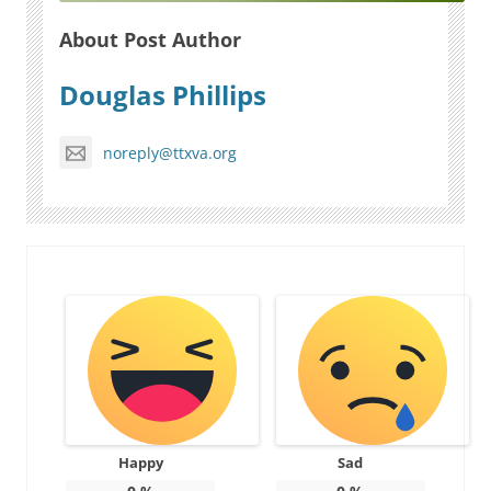
About Post Author
Douglas Phillips
noreply@ttxva.org
Happy
Sad