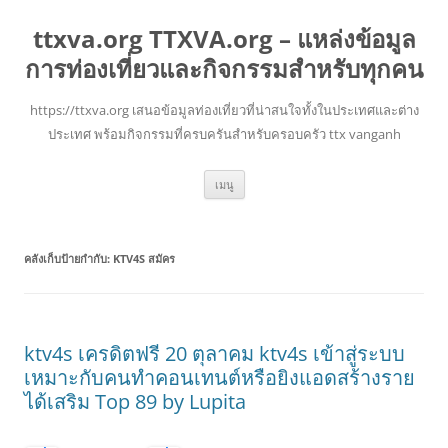
ttxva.org TTXVA.org – แหล่งข้อมูล
การท่องเที่ยวและกิจกรรมสำหรับทุกคน
https://ttxva.org เสนอข้อมูลท่องเที่ยวที่น่าสนใจทั้งในประเทศและต่าง
ประเทศ พร้อมกิจกรรมที่ครบครันสำหรับครอบครัว ttx vanganh
ข้าม
เมนู
ไป
ยัง
เนื้อหา
คลังเก็บป้ายกำกับ:
KTV4S สมัคร
ktv4s เครดิตฟรี 20 ตุลาคม ktv4s เข้าสู่ระบบ
เหมาะกับคนทำคอนเทนต์หรือยิงแอดสร้างราย
ได้เสริม Top 89 by Lupita