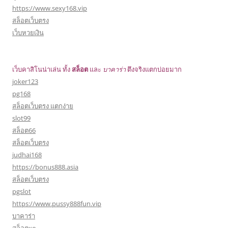
https://www.sexy168.vip
สล็อตเว็บตรง
เว็บหวยเงิน
เว็บคาสิโนน่าเล่น ทั้ง
สล็อต
และ
บาคาร่า
ตึงจริงแตกบ่อยมาก
joker123
pg168
สล็อตเว็บตรง แตกง่าย
slot99
สล็อต66
สล็อตเว็บตรง
judhai168
https://bonus888.asia
สล็อตเว็บตรง
pgslot
https://www.pussy888fun.vip
บาคาร่า