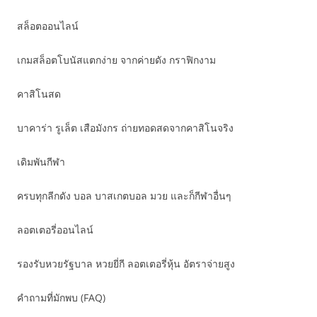
สล็อตออนไลน์
เกมสล็อตโบนัสแตกง่าย จากค่ายดัง กราฟิกงาม
คาสิโนสด
บาคาร่า รูเล็ต เสือมังกร ถ่ายทอดสดจากคาสิโนจริง
เดิมพันกีฬา
ครบทุกลีกดัง บอล บาสเกตบอล มวย และก็กีฬาอื่นๆ
ลอตเตอรี่ออนไลน์
รองรับหวยรัฐบาล หวยยี่กี ลอตเตอรี่หุ้น อัตราจ่ายสูง
คำถามที่มักพบ (FAQ)