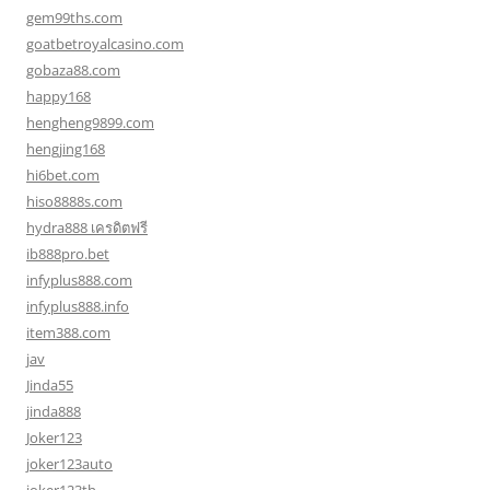
gem99ths.com
goatbetroyalcasino.com
gobaza88.com
happy168
hengheng9899.com
hengjing168
hi6bet.com
hiso8888s.com
hydra888 เครดิตฟรี
ib888pro.bet
infyplus888.com
infyplus888.info
item388.com
jav
Jinda55
jinda888
Joker123
joker123auto