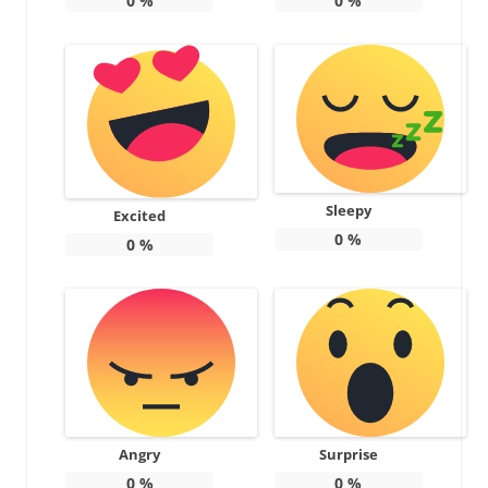
0
%
0
%
Sleepy
Excited
0
%
0
%
Angry
Surprise
0
%
0
%