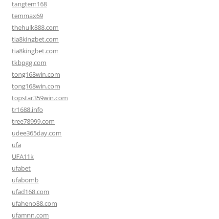
tangtem168
temmax69
thehulk888.com
tia8kingbet.com
tia8kingbet.com
tkbpgg.com
tong168win.com
tong168win.com
topstar359win.com
tr1688.info
tree78999.com
udee365day.com
ufa
UFA11k
ufabet
ufabomb
ufad168.com
ufaheno88.com
ufamnn.com