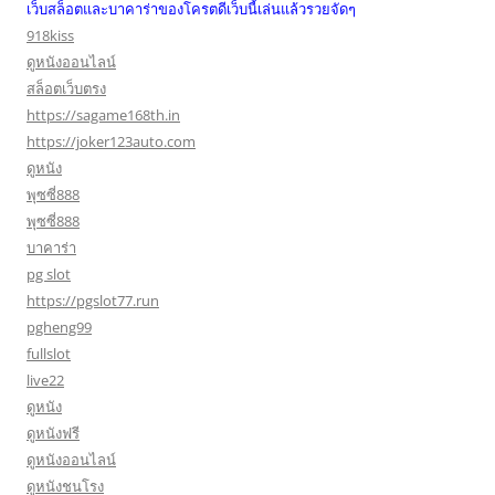
เว็บสล็อตและบาคาร่าของโครตดีเว็บนี้เล่นแล้วรวยจัดๆ
918kiss
ดูหนังออนไลน์
สล็อตเว็บตรง
https://sagame168th.in
https://joker123auto.com
ดูหนัง
พุซซี่888
พุซซี่888
บาคาร่า
pg slot
https://pgslot77.run
pgheng99
fullslot
live22
ดูหนัง
ดูหนังฟรี
ดูหนังออนไลน์
ดูหนังชนโรง