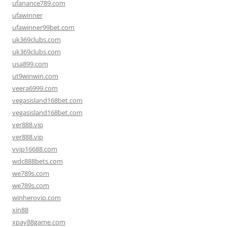
ufanance789.com
ufawinner
ufawinner99bet.com
uk369clubs.com
uk369clubs.com
usa899.com
ut9winwin.com
veera6999.com
vegasisland168bet.com
vegasisland168bet.com
ver888.vip
ver888.vip
vvip16688.com
wdc888bets.com
we789s.com
we789s.com
winherovip.com
xin88
xpay88game.com