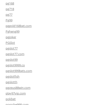
pg168
pg718
pg77
Pg99
pggold168bet.com
Pgheng99
pgjoker
PGSlot
pgslot77
pgslot77.com
pgslot99
pgslot9999.co
pgslot999bets.com
pgslotfish
pgslotth
pgzeus88win.com
play97vip.com
pokbet
porsche999.com