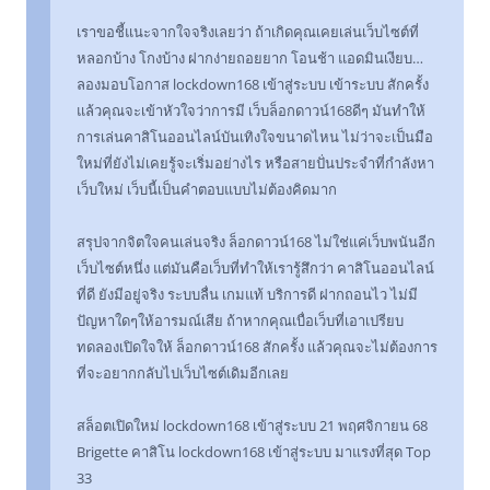
เราขอชี้แนะจากใจจริงเลยว่า ถ้าเกิดคุณเคยเล่นเว็บไซต์ที่
หลอกบ้าง โกงบ้าง ฝากง่ายถอยยาก โอนช้า แอดมินเงียบ…
ลองมอบโอกาส lockdown168 เข้าสู่ระบบ เข้าระบบ สักครั้ง
แล้วคุณจะเข้าหัวใจว่าการมี เว็บล็อกดาวน์168ดีๆ มันทำให้
การเล่นคาสิโนออนไลน์บันเทิงใจขนาดไหน ไม่ว่าจะเป็นมือ
ใหม่ที่ยังไม่เคยรู้จะเริ่มอย่างไร หรือสายปั่นประจำที่กำลังหา
เว็บใหม่ เว็บนี้เป็นคำตอบแบบไม่ต้องคิดมาก
สรุปจากจิตใจคนเล่นจริง ล็อกดาวน์168 ไม่ใช่แค่เว็บพนันอีก
เว็บไซต์หนึ่ง แต่มันคือเว็บที่ทำให้เรารู้สึกว่า คาสิโนออนไลน์
ที่ดี ยังมีอยู่จริง ระบบลื่น เกมแท้ บริการดี ฝากถอนไว ไม่มี
ปัญหาใดๆให้อารมณ์เสีย ถ้าหากคุณเบื่อเว็บที่เอาเปรียบ
ทดลองเปิดใจให้ ล็อกดาวน์168 สักครั้ง แล้วคุณจะไม่ต้องการ
ที่จะอยากกลับไปเว็บไซต์เดิมอีกเลย
สล็อตเปิดใหม่ lockdown168 เข้าสู่ระบบ 21 พฤศจิกายน 68
Brigette คาสิโน lockdown168 เข้าสู่ระบบ มาแรงที่สุด Top
33