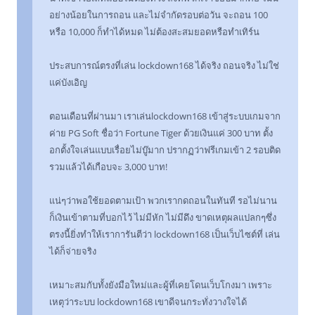
อย่างน้อยในการถอน และไม่จำกัดรอบต่อวัน จะถอน 100
หรือ 10,000 ก็ทำได้หมด ไม่ต้องสะสมยอดหรือทำเทิร์น
ประสบการณ์ตรงที่เล่น lockdown168 ได้จริง ถอนจริง ไม่ใช่
แค่บังเอิญ
ตอนเดือนที่ผ่านมา เราเล่นlockdown168 เข้าสู่ระบบเกมจาก
ค่าย PG Soft ชื่อว่า Fortune Tiger ด้วยเงินแค่ 300 บาท ตั้ง
อกตั้งใจเล่นแบบเรื่อยไม่บู๊มาก ปรากฏว่าฟรีเกมเข้า 2 รอบติด
รวมแล้วได้เกือบจะ 3,000 บาท!
แน่ๆว่าพอใช้ยอดตามเป้า พวกเรากดถอนในทันที รอไม่นาน
ก็เงินเข้าตามที่บอกไว้ ไม่มีหัก ไม่มีดึง ขาดเหตุผลแปลกๆซึ่ง
ตรงนี้ยิ่งทำให้เราการันตีว่า lockdown168 เป็นเว็บไซต์ที่ เล่น
ได้ก็จ่ายจริง
เหมาะสมกับทั้งยังมือใหม่และผู้ที่เคยโดนเว็บโกงมา เพราะ
เหตุว่าระบบ lockdown168 เขาดีจนกระทั่งวางใจได้