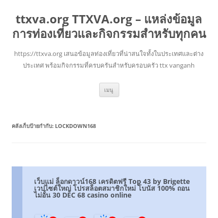
ttxva.org TTXVA.org – แหล่งข้อมูล
การท่องเที่ยวและกิจกรรมสำหรับทุกคน
https://ttxva.org เสนอข้อมูลท่องเที่ยวที่น่าสนใจทั้งในประเทศและต่าง
ประเทศ พร้อมกิจกรรมที่ครบครันสำหรับครอบครัว ttx vanganh
ข้าม
เมนู
ไป
ยัง
เนื้อหา
คลังเก็บป้ายกำกับ:
LOCKDOWN168
เว็บแม่ ล็อกดาวน์168 เครดิตฟรี Top 43 by Brigette
เวปไซต์ใหญ่ โปรสล็อตสมาชิกใหม่ โบนัส 100% ถอน
ไม่อั้น 30 DEC 68 casino online