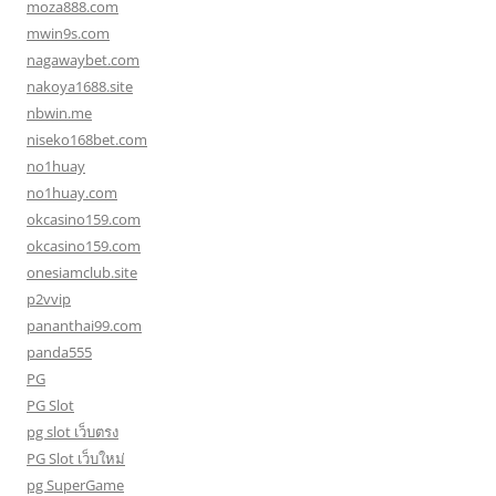
moza888.com
mwin9s.com
nagawaybet.com
nakoya1688.site
nbwin.me
niseko168bet.com
no1huay
no1huay.com
okcasino159.com
okcasino159.com
onesiamclub.site
p2vvip
pananthai99.com
panda555
PG
PG Slot
pg slot เว็บตรง
PG Slot เว็บใหม่
pg SuperGame