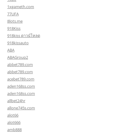
1xgameth.com
77UFA
8lots.me
918Kiss
918kiss ดาวน์โหลด
918kissauto
ABA
ABAGroup2
abbet789.com
abbet789.com
acebet789.com
aden168ss.com
aden168ss.com
allbet24hr
allone745s.com
alot66
alot666
amb888