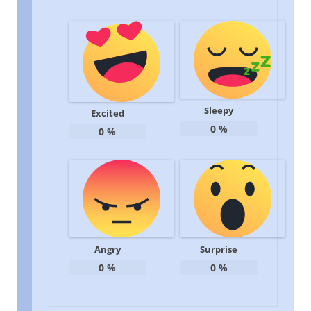
Sleepy
Excited
0
%
0
%
Angry
Surprise
0
%
0
%