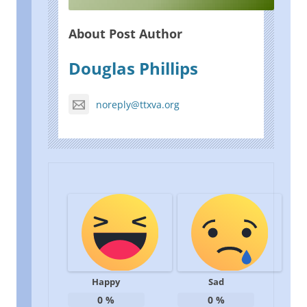
About Post Author
Douglas Phillips
noreply@ttxva.org
Happy
Sad
0
%
0
%