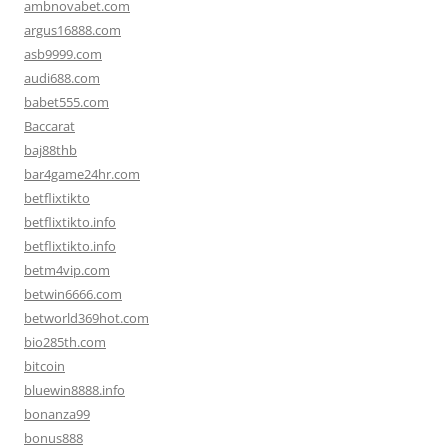
ambnovabet.com
argus16888.com
asb9999.com
audi688.com
babet555.com
Baccarat
baj88thb
bar4game24hr.com
betflixtikto
betflixtikto.info
betflixtikto.info
betm4vip.com
betwin6666.com
betworld369hot.com
bio285th.com
bitcoin
bluewin8888.info
bonanza99
bonus888