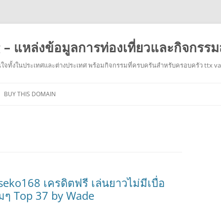
– แหล่งข้อมูลการท่องเที่ยวและกิจกรร
่าสนใจทั้งในประเทศและต่างประเทศ พร้อมกิจกรรมที่ครบครันสำหรับครอบครัว ttx 
ข้าม
ไป
BUY THIS DOMAIN
ยัง
เนื้อหา
ko168 เครดิตฟรี เล่นยาวไม่มีเบื่อ
ต็มๆ Top 37 by Wade