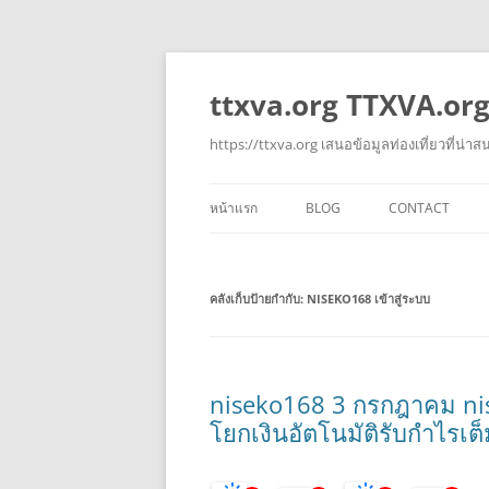
ttxva.org TTXVA.org 
https://ttxva.org เสนอข้อมูลท่องเที่ยวที่น
หน้าแรก
BLOG
CONTACT
คลังเก็บป้ายกำกับ:
NISEKO168 เข้าสู่ระบบ
niseko168 3 กรกฎาคม nise
โยกเงินอัตโนมัติรับกำไรเ