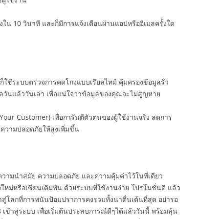
างใน 10 วินาที และก็มีการแจ้งเตือนผ่านแอปหรืออีเมลครั้งใด
ก็ใช้ระบบตรวจการคดโกงแบบเรียลไทม์ คุ้มครองข้อมูลรั่ว
ูลวันแล้ววันเล่า เพื่อแน่ใจว่าข้อมูลของคุณจะไม่สูญหาย
our Customer) เพื่อการันตีตัวตนของผู้ใช้งานจริง ลดการ
ามปลอดภัยให้สูงเพิ่มขึ้น
ความนำสมัย ความปลอดภัย และความคุ้มค่าไว้ในที่เดียว
อใหม่หรือเซียนเดิมพัน ด้วยระบบที่ใช้งานง่าย โปรโมชั่นดี แล้ว
าสู่โลกที่การพนันป้อมปราการคงรวมทั้งน่าตื่นเต้นที่สุด อย่ารอ
ข้าสู่ระบบ เพื่อเริ่มต้นประสบการณ์ดีๆได้แล้ววันนี้ พร้อมลุ้น