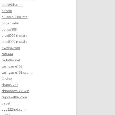
bio285th.com
bitcoin
bluewin8888.info
bonanza99
bonus888
brazil999 ทางเข้า
brazil999 ทางเข้า
bwvip4.com
cafe444
carlo999.net
cashgame168
cashgame168x.com
Casino
chang7777
chinatown888.win
cupcake88x.com
debet
dgb222hot.com