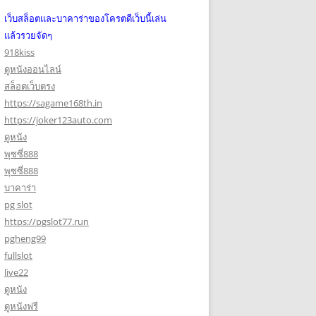
เว็บสล็อตและบาคาร่าของโครตดีเว็บนี้เล่น
แล้วรวยจัดๆ
918kiss
ดูหนังออนไลน์
สล็อตเว็บตรง
https://sagame168th.in
https://joker123auto.com
ดูหนัง
พุซซี่888
พุซซี่888
บาคาร่า
pg slot
https://pgslot77.run
pgheng99
fullslot
live22
ดูหนัง
ดูหนังฟรี