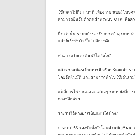
ใช้เวลาไม่ถึง 1 นาที เพียงกรอกเบอร์โทรศัพท์
สามารถยืนยันตัวตนผ่านระบบ OTP เพื่อค
ยิ่งกว่านั้น ระบบยังรองรับการเข้าสู่ระ
แล้วก็เร็วทันใจขึ้นไปอีกระดับ
สามารถรับเครดิตฟรีได้ยังไง?
หลังจากสมัครเป็นสมาชิกเรียบร้อยแล้ว ระ
โดยอัตโนมัติ และสามารถนำไปใช้เล่นเกมไ
แม้มีการใช้งานตลอดเสมอๆ ระบบยังมีการแ
ต่างๆอีกด้วย
รองรับวิถีทางฝากเงินแบบใดบ้าง?
niseko168 รองรับทั้งยังโอนผ่านบัญชีธน
ทานสถานะธุรกรรมย้อนไปได้จากหน้าบัญชีผ