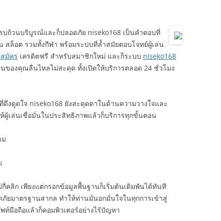
รบถ้วนบริบูรณ์และก็ปลอดภัย niseko168 เป็นคำตอบที่
โน สล็อต รวมทั้งกีฬา พร้อมระบบที่ล้ำสมัยตอบโจทย์ผู้เล่น
 สมัคร
เครดิตฟรี สำหรับสมาชิกใหม่ และก็ระบบ
niseko168
ันของคุณลื่นไหลไม่สะดุด ทั้งเปิดให้บริการตลอด 24 ชั่วโมง
ที่ดึงดูดใจ niseko168 ยังสะดุดตาในด้านความวางใจและ
้เล่นเชื่อมั่นในประสิทธิภาพแล้วก็บริการทุกขั้นตอน
าม
ย
่คลิก เพียงแต่กรอกข้อมูลพื้นฐานก็เริ่มต้นเดิมพันได้ทันที
ดภัยมาตรฐานสากล ทำให้ท่านมั่นอกมั่นใจในทุกการเข้าสู่
ท์มือถือแล้วก็คอมพิวเตอร์อย่างไร้ปัญหา