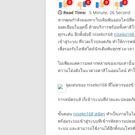
0
0
0
0
Read Time:
5 Minute, 26 Second
หากคุณกำลังมองหาเว็บเดิมพันออนไลน์ที่ค
ยอดเยี่ยมในยุคนี้ ด้วยบริการพร้อมทั้งคาสิ
ทุกระดับ อีกทั้งยังมี niseko168
niseko168
เข้าสู่ระบบ ที่รวดเร็วปลอดภัย ทำให้การพน
เพื่อรองรับไลฟ์สไตล์นักเดิมพันทุกช่วงเวลา
ไม่เพียงแค่ความหลากหลายของเกมเท่านั้น
ความโด่งดังในแวดวงคาสิโนออนไลน์ ทำให้ผู
จุดเด่นของ niseko168 ที่ไม่ควรมองข้
การสมัครแล้วก็เข้าระบบที่ง่ายและปลอดภั
ขั้นตอน
niseko168 สมัคร
ทำเป็นภายในไม่กี
พร้อมระบบเข้าสู่ระบบที่เข้ารหัสความปลอ
ระบบ และสามารถใช้งานได้อีกทั้งบนโทรศัพ