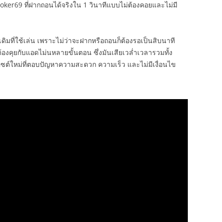
oker69 ที่ฝากถอนได้จริงใน 1 วินาทีแบบไม่ต้องคอยและไม่มี
เดิมที่ใช้เล่น เพราะไม่ว่าจะฝากหรือถอนก็ต้องรอเป็นสิบนาที
งคุยกับแอดไม่นหลายขั้นตอน ซึ่งมันเสียเวล่ำเวลารวมทั้ง
ซต์ใหม่ที่ตอบปัญหาความสะดวก ความเร็ว และไม่มีเงื่อนไข