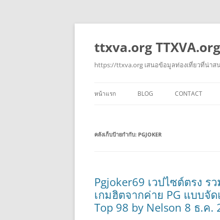
ttxva.org TTXVA.org 
https://ttxva.org เสนอข้อมูลท่องเที่ยวที่น
หน้าแรก
BLOG
CONTACT
คลังเก็บป้ายกำกับ:
PGJOKER
Pgjoker69 เวปไซต์ตรง รว
เกมฮิตจากค่าย PG แบบจัดเ
Top 98 by Nelson 8 ธ.ค.