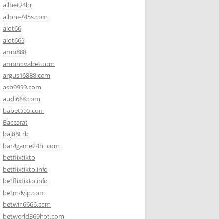
allbet24hr
allone745s.com
alot66
alot666
amb888
ambnovabet.com
argus16888.com
asb9999.com
audi688.com
babet555.com
Baccarat
baj88thb
bar4game24hr.com
betflixtikto
betflixtikto.info
betflixtikto.info
betm4vip.com
betwin6666.com
betworld369hot.com