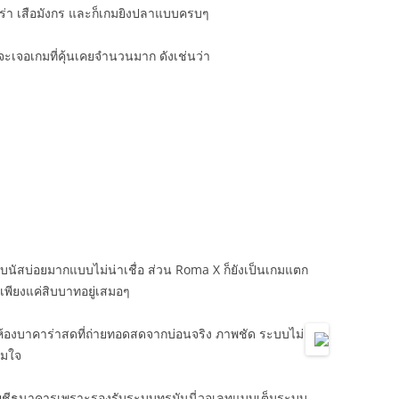
าร่า เสือมังกร และก็เกมยิงปลาแบบครบๆ
ะเจอเกมที่คุ้นเคยจำนวนมาก ดังเช่นว่า
บนัสบ่อยมากแบบไม่น่าเชื่อ ส่วน Roma X ก็ยังเป็นเกมแตก
เพียงแค่สิบบาทอยู่เสมอๆ
ีห้องบาคาร่าสดที่ถ่ายทอดสดจากบ่อนจริง ภาพชัด ระบบไม่
ตามใจ
บัญชีธนาคารเพราะรองรับระบบทรูมันนี่วอเลทแบบเต็มระบบ