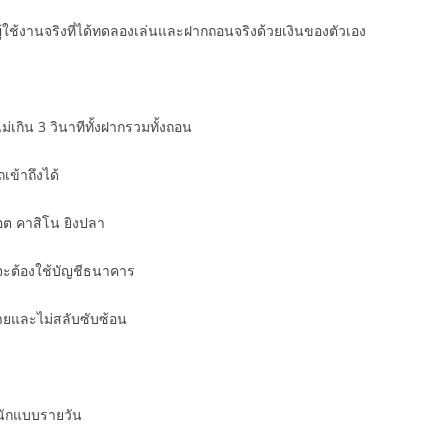
้ใช้งานจริงที่ได้ทดลองเล่นและฝากถอนจริงด้วยเงินของตัวเอง
ไม่เกิน 3 วินาทีทั้งฝากรวมทั้งถอน
เข้าถึงได้
อต คาสิโน ยิงปลา
่จะต้องใช้บัญชีธนาคาร
ายและไม่สลับซับซ้อน
หนักแบบรายวัน