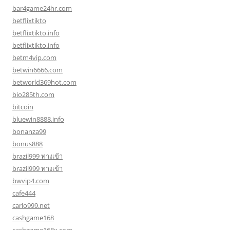
bar4game24hr.com
betflixtikto
betflixtikto.info
betflixtikto.info
betm4vip.com
betwin6666.com
betworld369hot.com
bio285th.com
bitcoin
bluewin8888.info
bonanza99
bonus888
brazil999 ทางเข้า
brazil999 ทางเข้า
bwvip4.com
cafe444
carlo999.net
cashgame168