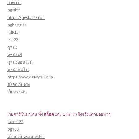
บาคาร่า
pg slot
https://pgslot77.run
pgheng99
fullslot
live22
ดูหนัง
ดูหนังฟรี
ดูหนังออนไลน์
ดูหนังชนโรง
https://www.sexy168.vip
สล็อตเว็บตรง
เว็บหวยเงิน
เว็บคาสิโนน่าเล่น ทั้ง
สล็อต
และ
บาคาร่า
ตึงจริงแตกบ่อยมาก
joker123
pg168
สล็อตเว็บตรง แตกง่าย