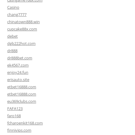
cashgame168x.com
Casino
chang7777
chinatown888.win
cupcake88x.com
debet
dgb222hot.com
dr888
dr888bet.com
ek4567.com
enjoy24.fun
erisauto.site
etbet16888.com
etbet16888.com
eu369clubs.com
FAFA123
faro168
fcharoenkit168.com
finnivips.com