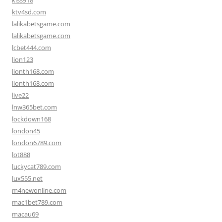
kiss918
ktv4sd.com
lalikabetsgame.com
lalikabetsgame.com
lcbet444.com
lion123
lionth168.com
lionth168.com
live22
lnw365bet.com
lockdown168
london45
london6789.com
lot888
luckycat789.com
lux555.net
m4newonline.com
mac1bet789.com
macau69