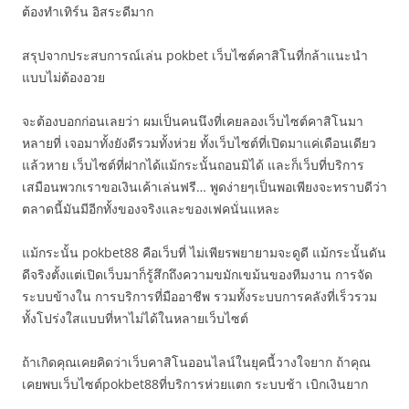
ต้องทำเทิร์น อิสระดีมาก
สรุปจากประสบการณ์เล่น pokbet เว็บไซต์คาสิโนที่กล้าแนะนำ
แบบไม่ต้องอวย
จะต้องบอกก่อนเลยว่า ผมเป็นคนนึงที่เคยลองเว็บไซต์คาสิโนมา
หลายที่ เจอมาทั้งยังดีรวมทั้งห่วย ทั้งเว็บไซต์ที่เปิดมาแค่เดือนเดียว
แล้วหาย เว็บไซต์ที่ฝากได้แม้กระนั้นถอนมิได้ และก็เว็บที่บริการ
เสมือนพวกเราขอเงินเค้าเล่นฟรี… พูดง่ายๆเป็นพอเพียงจะทราบดีว่า
ตลาดนี้มันมีอีกทั้งของจริงและของเฟคนั่นแหละ
แม้กระนั้น pokbet88 คือเว็บที่ ไม่เพียรพยายามจะดูดี แม้กระนั้นดัน
ดีจริงตั้งแต่เปิดเว็บมาก็รู้สึกถึงความขมักเขม้นของทีมงาน การจัด
ระบบข้างใน การบริการที่มืออาชีพ รวมทั้งระบบการคลังที่เร็วรวม
ทั้งโปร่งใสแบบที่หาไม่ได้ในหลายเว็บไซต์
ถ้าเกิดคุณเคยคิดว่าเว็บคาสิโนออนไลน์ในยุคนี้วางใจยาก ถ้าคุณ
เคยพบเว็บไซต์pokbet88ที่บริการห่วยแตก ระบบช้า เบิกเงินยาก