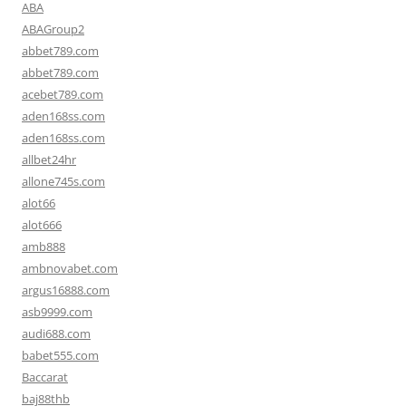
ABA
ABAGroup2
abbet789.com
abbet789.com
acebet789.com
aden168ss.com
aden168ss.com
allbet24hr
allone745s.com
alot66
alot666
amb888
ambnovabet.com
argus16888.com
asb9999.com
audi688.com
babet555.com
Baccarat
baj88thb