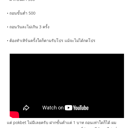
• ถอนขั้นต่ำ 500
• ถอนวันละไม่เกิน 3 ครั้ง
• ต้องทำเทิร์นครั้งใดก็ตามรับโปร แม้จะไม่ได้กดโปร
แต่ pokbet ไม่มีเลยครับ ฝากขั้นต่ำแค่ 1 บาท ถอนเท่าใดก็ได้ ผม