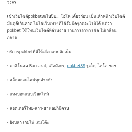
วงจร
เข้าเว็บไซต์pokbet88ไปปุ๊บ… โอโห เดี๋ยวก่อน เป็นเค้าหน้าเว็บไซต์
มันดูดีเกินคาด ไม่ใช่เว็บเทาๆที่ใช้ธีมมืดๆกดอะไรมิได้ แต่ว่า
pokbet ใช้โทนเว็บไซต์ที่อ่านง่าย รายการอาหารชัด ไม่เกลื่อน
กลาด
บริการpokbetที่มีให้เลือกแบบจัดเต็ม
• คาสิโนสด Baccarat, เสือมังกร,
pokbet88
รูเล็ต, ไฮโล ฯลฯ
• สล็อตออนไลน์ทุกค่ายดัง
• แทงบอลแบบเรียลไทม์
• ลอตเตอรี่ไทย-ลาว-ฮานอยก็มีครบ
• ยิงปลา เกมไพ่ เกมโต๊ะ