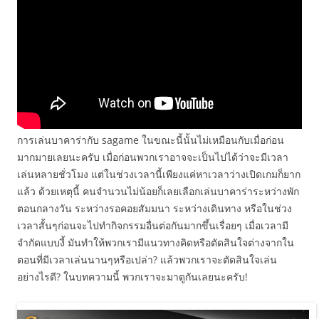
การเล่นบาคาร่ากับ sagame ในขณะนี้นั้นไม่เหมือนกับเมื่อก่อน
มากมายเลยนะครับ เมื่อก่อนพวกเราอาจจะเป็นไปได้ว่าจะมีเวลา
เล่นหลายชั่วโมง แต่ในช่วงเวลานี้เพียงแค่หาเวลาว่างเปิดเกมก็ยาก
แล้ว ด้วยเหตุนี้ คนจำนวนไม่น้อยก็เลยเลือกเล่นบาคาร่าระหว่างพัก
ตอนกลางวัน ระหว่างรอคอยสัมมนา ระหว่างเดินทาง หรือในช่วง
เวลาสั้นๆก่อนจะไปทำกิจกรรมอื่นต่อกันมากขึ้นเรื่อยๆ เมื่อเวลามี
จำกัดแบบงี้ มันทำให้พวกเรามีแนวทางคิดหรือตัดสินใจต่างจากใน
ตอนที่มีเวลาเล่นนานๆหรือเปล่า? แล้วพวกเราจะตัดสินใจเล่น
อย่างไรดี? ในบทความนี้ พวกเราจะมาดูกันเลยนะครับ!