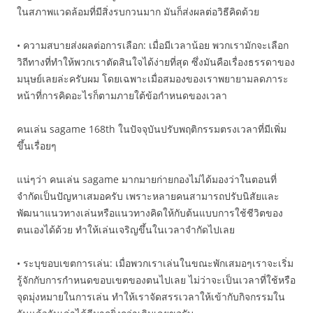
ในสภาพแวดล้อมที่มีสิ่งรบกวนมาก มันก็ส่งผลต่อวิธีคิดด้วย
• ความสบายส่งผลต่อการเลือก: เมื่อมีเวลาน้อย พวกเรามักจะเลือก
วิถีทางที่ทำให้พวกเราตัดสินใจได้ง่ายที่สุด ซึ่งมันคือเรื่องธรรดาของ
มนุษย์เลยล่ะครับผม โดยเฉพาะเมื่อสมองของเราพยายามลดภาระ
หน้าที่การคิดอะไรก็ตามภายใต้ข้อกำหนดของเวลา
คนเล่น sagame 168th ในปัจจุบันปรับพฤติกรรมตรงเวลาที่มีเพิ่ม
ขึ้นเรื่อยๆ
แน่ๆว่า คนเล่น sagame มากมายก่ายกองไม่ได้มองว่าในตอนที่
จำกัดเป็นปัญหาเสมอครับ เพราะหลายคนสามารถปรับนิสัยและ
พัฒนาแนวทางเล่นหรือแนวทางคิดให้กับต้นแบบการใช้ชีวิตของ
ตนเองได้ด้วย ทำให้เล่นเจริญขึ้นในเวลาจำกัดไปเลย
• ระบุขอบเขตการเล่น: เมื่อพวกเราเล่นในขณะพักเสมอๆเราจะเริ่ม
รู้จักกับการกำหนดขอบเขตของตนไปเลย ไม่ว่าจะเป็นเวลาที่ใช้หรือ
จุดมุ่งหมายในการเล่น ทำให้เราจัดสรรเวลาให้เข้ากับกิจกรรมใน