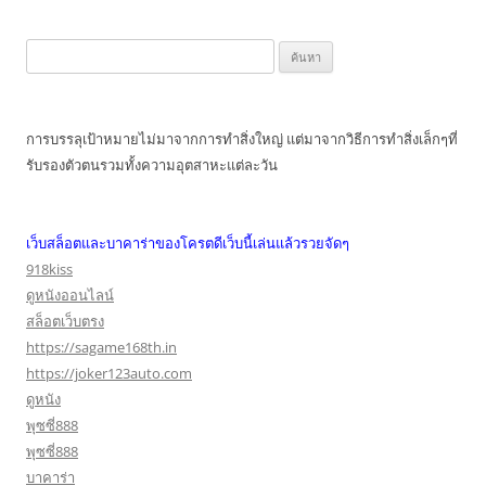
ค้นหา
สำหรับ:
การบรรลุเป้าหมายไม่มาจากการทำสิ่งใหญ่ แต่มาจากวิธีการทำสิ่งเล็กๆที่
รับรองตัวตนรวมทั้งความอุตสาหะแต่ละวัน
เว็บสล็อตและบาคาร่าของโครตดีเว็บนี้เล่นแล้วรวยจัดๆ
918kiss
ดูหนังออนไลน์
สล็อตเว็บตรง
https://sagame168th.in
https://joker123auto.com
ดูหนัง
พุซซี่888
พุซซี่888
บาคาร่า