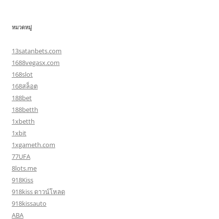
หมวดหมู่
13satanbets.com
1688vegasx.com
168slot
168สล็อต
188bet
188betth
1xbetth
1xbit
1xgameth.com
77UFA
8lots.me
918Kiss
918kiss ดาวน์โหลด
918kissauto
ABA