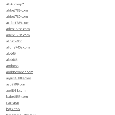
ABAGroup2
abbet789.com
abbet789.com
acebet789.com
aden168ss.com
aden168ss.com
allbet24hr
allone745s.com
alot66
alot666
amb888
ambnovabet.com
argus16888.com
asb9999.com
audi688.com
babet555.com
Baccarat
baj88thb