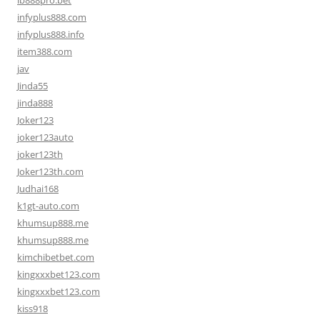
ib888pro.bet
infyplus888.com
infyplus888.info
item388.com
jav
Jinda55
jinda888
Joker123
joker123auto
joker123th
Joker123th.com
Judhai168
k1gt-auto.com
khumsup888.me
khumsup888.me
kimchibetbet.com
kingxxxbet123.com
kingxxxbet123.com
kiss918