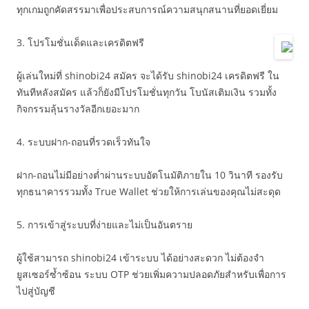
ทุกเกมถูกคัดสรรมาเพื่อประสบการณ์ความสนุกสนานที่ยอดเยี่ยม
3. โปรโมชั่นเด็ดและเครดิตฟรี
ผู้เล่นใหม่ที่ shinobi24 สมัคร จะได้รับ shinobi24 เครดิตฟรี ใน
ทันทีหลังสมัคร แล้วก็ยังมีโปรโมชั่นทุกวัน โบนัสเติมเงิน รวมทั้ง
กิจกรรมลุ้นรางวัลอีกเยอะมาก
4. ระบบฝาก-ถอนที่รวดเร็วทันใจ
ฝาก-ถอนไม่มีอย่างต่ำผ่านระบบอัตโนมัติภายใน 10 วินาที รองรับ
ทุกธนาคารรวมทั้ง True Wallet ช่วยให้การเล่นของคุณไม่สะดุด
5. การเข้าสู่ระบบที่ง่ายและไม่เป็นอันตราย
ผู้ใช้สามารถ shinobi24 เข้าระบบ ได้อย่างสะดวก ไม่ต้องจำ
ยูสเซอร์ซ้ำซ้อน ระบบ OTP ช่วยเพิ่มความปลอดภัยสำหรับเพื่อการ
ไปสู่บัญชี