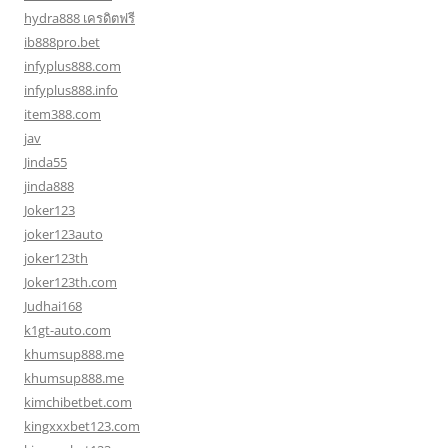
hydra888 เครดิตฟรี
ib888pro.bet
infyplus888.com
infyplus888.info
item388.com
jav
Jinda55
jinda888
Joker123
joker123auto
joker123th
Joker123th.com
Judhai168
k1gt-auto.com
khumsup888.me
khumsup888.me
kimchibetbet.com
kingxxxbet123.com