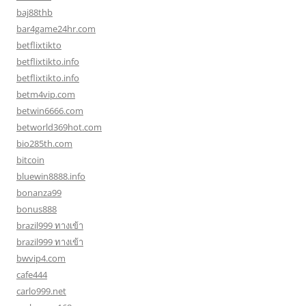
baj88thb
bar4game24hr.com
betflixtikto
betflixtikto.info
betflixtikto.info
betm4vip.com
betwin6666.com
betworld369hot.com
bio285th.com
bitcoin
bluewin8888.info
bonanza99
bonus888
brazil999 ทางเข้า
brazil999 ทางเข้า
bwvip4.com
cafe444
carlo999.net