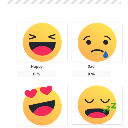
Happy
Sad
0
%
0
%