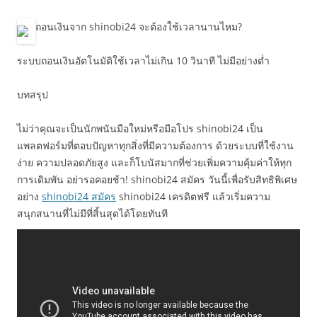
ถอนเงินจาก shinobi24 จะต้องใช้เวลานานไหม?
ระบบถอนเงินอัตโนมัติใช้เวลาไม่เกิน 10 วินาที ไม่มีอย่างต่ำ
บทสรุป
ไม่ว่าคุณจะเป็นนักพนันมือใหม่หรือมือโปร shinobi24 เป็น
แพลตฟอร์มที่ตอบปัญหาทุกสิ่งที่มีความต้องการ ด้วยระบบที่ใช้งาน
ง่าย ความปลอดภัยสูง และก็โบนัสมากที่ช่วยเพิ่มความคุ้มค่าให้ทุก
การเดิมพัน อย่ารอคอยช้า! shinobi24 สมัคร วันนี้เพื่อรับสิทธิพิเศษ
อย่าง
shinobi24 สมัคร
shinobi24 เครดิตฟรี แล้วเริ่มความ
สนุกสนานที่ไม่มีที่สิ้นสุดได้โดยทันที