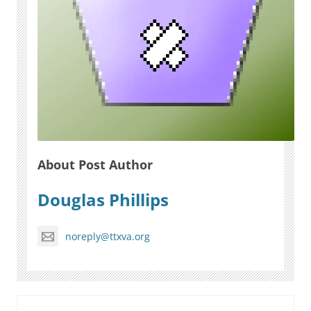
About Post Author
Douglas Phillips
noreply@ttxva.org