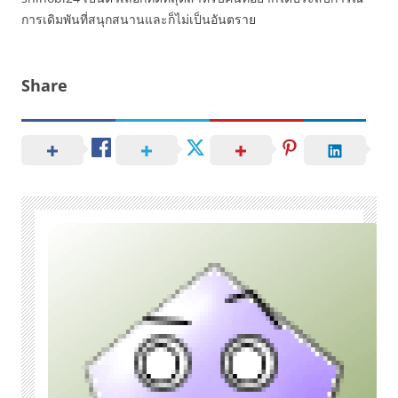
การเดิมพันที่สนุกสนานและก็ไม่เป็นอันตราย
Share