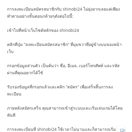
การลงทะเบียนสมัครสมาชิกกับ shinobi24 ไม่ยุ่งยากเลยแค่เพียง
ทำตามอย่างขั้นตอนกล้วยๆดังต่อไปนี้:
เข้าไปที่หน้าเว็บไซต์หลักของ shinobi24
คลิกที่ปุ่ม “ลงทะเบียนสมัครสมาชิก” ที่มุมขวาที่อยู่ข้างบนของหน้า
เว็บ
กรอกข้อมูลส่วนตัว เป็นต้นว่า ชื่อ, อีเมล, เบอร์โทรศัพท์ และรหัส
ผ่านที่คุณอยากได้ใช้
รับรองข้อมูลที่กรอกแล้วและคลิก “สมัคร” เพื่อเสร็จสิ้นการลง
ทะเบียน
ภายหลังสมัครเสร็จ คุณสามารถเข้าสู่ระบบและเริ่มเล่นเกมได้โดย
ทันที
การลงทะเบียนที่ shinobi24 ใช้เวลาไม่นานและก็สามารถเริ่ม