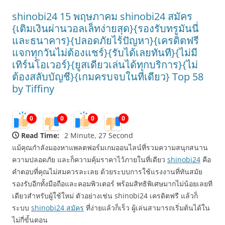
shinobi24 15 พฤษภาคม shinobi24 สมัคร
{เติมเงินผ่านวอลเล็ทง่ายสุด}{รองรับทรูมันนี่
และธนาคาร}{ปลอดภัยไร้ปัญหา}{เครดิตฟรี
แจกทุกวันไม่ต้องแชร์}{รับได้เลยทันที}{ไม่มี
เทิร์นโอเวอร์}{ยูสเดียวเล่นได้ทุกบริการ}{ไม่
ต้องสลับบัญชี}{เกมครบจบในที่เดียว} Top 58
by Tiffiny
0
0
0
0
Read Time:
2 Minute, 27 Second
แม้คุณกำลังมองหาแพลตฟอร์มเกมออนไลน์ที่รวมความสนุกสนาน
ความปลอดภัย และก็ความคุ้มราคาไว้ภายในที่เดียว
shinobi24
คือ
คำตอบที่คุณไม่สมควรละเลย ด้วยระบบการใช้แรงงานที่ทันสมัย
รองรับอีกทั้งมือถือและคอมพิวเตอร์ พร้อมสิทธิพิเศษมากไม่น้อยเลยที
เดียวสำหรับผู้ใช้ใหม่ ตัวอย่างเช่น shinobi24 เครดิตฟรี แล้วก็
ระบบ
shinobi24 สมัคร
ที่ง่ายแล้วก็เร็ว ผู้เล่นสามารถเริ่มต้นได้ใน
ไม่กี่ขั้นตอน