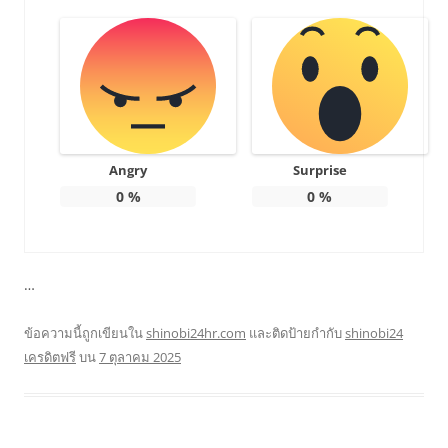
Angry
Surprise
0
%
0
%
…
ข้อความนี้ถูกเขียนใน
shinobi24hr.com
และติดป้ายกำกับ
shinobi24
เครดิตฟรี
บน
7 ตุลาคม 2025