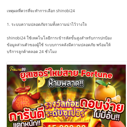
เหตุผลที่ควรที่จะทำการเลือก shinobi24
1. ระบบความปลอดภัยรวมทั้งความน่าไว้วางใจ
shinobi24 ใช้เทคโนโลยีการเข้ารหัสขั้นสูงสำหรับการปกป้อง
ข้อมูลส่วนตัวของผู้ใช้ ระบบการคลังมีความปลอดภัย พร้อมให้
บริการลูกค้าตลอด 24 ชั่วโมง