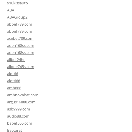
918kissauto
ABA
ABAGroup2
abbet789.com
abbet789.com
acebet789.com
aden168ss.com
aden168ss.com
allbet24hr
allone745s.com
alot66
alot666
amb888
ambnovabet.com
argus16888.com
asb9999.com
audi688.com
babet555.com
Baccarat