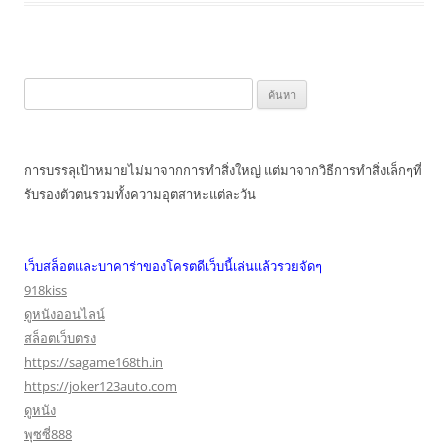
ค้นหา
สำหรับ:
การบรรลุเป้าหมายไม่มาจากการทำสิ่งใหญ่ แต่มาจากวิธีการทำสิ่งเล็กๆที่
รับรองตัวตนรวมทั้งความอุตสาหะแต่ละวัน
เว็บสล็อตและบาคาร่าของโครตดีเว็บนี้เล่นแล้วรวยจัดๆ
918kiss
ดูหนังออนไลน์
สล็อตเว็บตรง
https://sagame168th.in
https://joker123auto.com
ดูหนัง
พุซซี่888