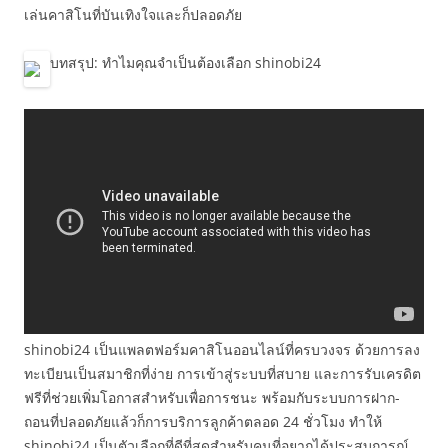
เล่นคาสิโนที่บันเทิงใจและก็ปลอดภัย
บทสรุป: ทำไมคุณจำเป็นต้องเลือก shinobi24
shinobi24 เป็นแพลตฟอร์มคาสิโนออนไลน์ที่ครบวงจร ด้วยการลง
ทะเบียนเป็นสมาชิกที่ง่าย การเข้าสู่ระบบที่สบาย และการรับเครดิต
ฟรีที่ช่วยเพิ่มโอกาสสำหรับเพื่อการชนะ พร้อมกับระบบการฝาก-
ถอนที่ปลอดภัยแล้วก็การบริการลูกค้าตลอด 24 ชั่วโมง ทำให้
shinobi24 เป็นตัวเลือกที่ดีที่สุดสำหรับคนที่อยากได้ประสบการณ์