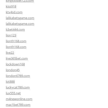
kingxxxbet123.com
kiss918
ktv4sd.com
lalikabetsgame.com
lalikabetsgame.com
lcbet444.com
lion123
lionth168.com
lionth168.com
live22
lnw365bet.com
lockdown168
london45
london6789.com
lot888
luckycat789.com
lux555.net
m4newonline.com
mac1bet789.com