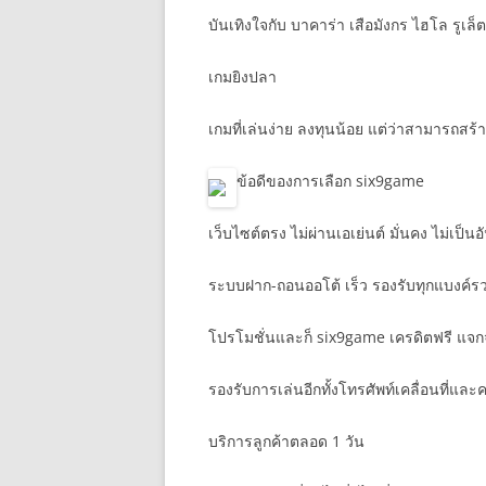
บันเทิงใจกับ บาคาร่า เสือมังกร ไฮโล รู
เกมยิงปลา
เกมที่เล่นง่าย ลงทุนน้อย แต่ว่าสามารถส
ข้อดีของการเลือก six9game
เว็บไซต์ตรง ไม่ผ่านเอเย่นต์ มั่นคง ไม่เป็น
ระบบฝาก-ถอนออโต้ เร็ว รองรับทุกแบงค์รว
โปรโมชั่นและก็ six9game เครดิตฟรี แจกจ
รองรับการเล่นอีกทั้งโทรศัพท์เคลื่อนที่และ
บริการลูกค้าตลอด 1 วัน