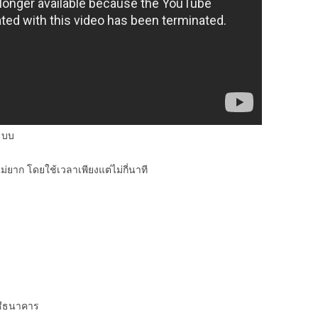
ะบบ
ไม่ยาก โดยใช้เวลาเพียงแต่ไม่กี่นาที
ญชีธนาคาร