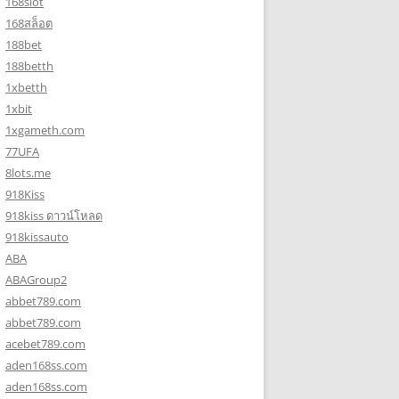
168slot
168สล็อต
188bet
188betth
1xbetth
1xbit
1xgameth.com
77UFA
8lots.me
918Kiss
918kiss ดาวน์โหลด
918kissauto
ABA
ABAGroup2
abbet789.com
abbet789.com
acebet789.com
aden168ss.com
aden168ss.com