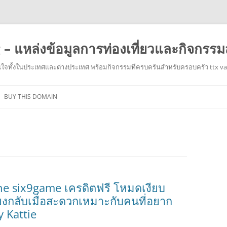
– แหล่งข้อมูลการท่องเที่ยวและกิจกรร
่าสนใจทั้งในประเทศและต่างประเทศ พร้อมกิจกรรมที่ครบครันสำหรับครอบครัว ttx 
ข้าม
ไป
BUY THIS DOMAIN
ยัง
เนื้อหา
une six9game เครดิตฟรี โหมดเงียบ
ยงกลับเมื่อสะดวกเหมาะกับคนที่อยาก
y Kattie