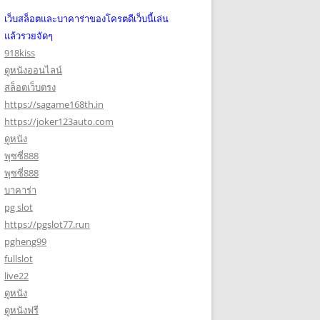
เว็บสล็อตและบาคาร่าของโครตดีเว็บนี้เล่น
แล้วรวยจัดๆ
918kiss
ดูหนังออนไลน์
สล็อตเว็บตรง
https://sagame168th.in
https://joker123auto.com
ดูหนัง
พุซซี่888
พุซซี่888
บาคาร่า
pg slot
https://pgslot77.run
pgheng99
fullslot
live22
ดูหนัง
ดูหนังฟรี