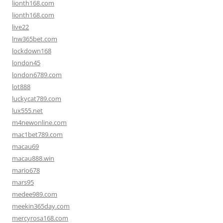
lionth168.com
lionth168.com
live22
lnw365bet.com
lockdown168
london45
london6789.com
lot888
luckycat789.com
lux555.net
m4newonline.com
mac1bet789.com
macau69
macau888.win
mario678
mars95
medee989.com
meekin365day.com
mercyrosa168.com