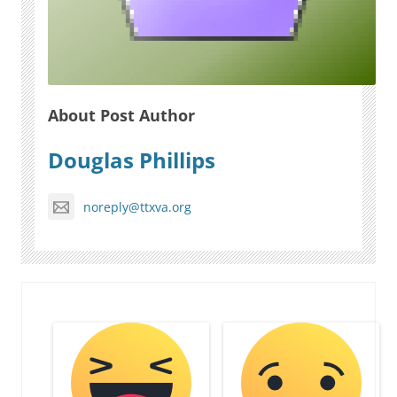
About Post Author
Douglas Phillips
noreply@ttxva.org