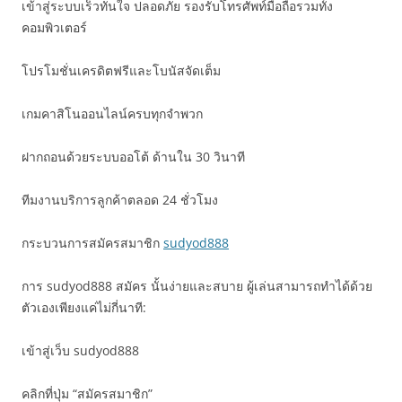
เข้าสู่ระบบเร็วทันใจ ปลอดภัย รองรับโทรศัพท์มือถือรวมทั้ง
คอมพิวเตอร์
โปรโมชั่นเครดิตฟรีและโบนัสจัดเต็ม
เกมคาสิโนออนไลน์ครบทุกจำพวก
ฝากถอนด้วยระบบออโต้ ด้านใน 30 วินาที
ทีมงานบริการลูกค้าตลอด 24 ชั่วโมง
กระบวนการสมัครสมาชิก
sudyod888
การ sudyod888 สมัคร นั้นง่ายและสบาย ผู้เล่นสามารถทำได้ด้วย
ตัวเองเพียงแค่ไม่กี่นาที:
เข้าสู่เว็บ sudyod888
คลิกที่ปุ่ม “สมัครสมาชิก”