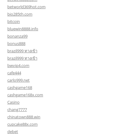
betworld369hot.com
bio285th.com
bitcoin
bluewin8888.info
bonanza99
bonus888
brazil999 ทางเข้า
brazil999 ทางเข้า
bwvip4.com
cafe444
carlo999.net
cashgame168
cashgame168x.com
Casino
chang7777
chinatown888.win
cupcake88x.com
debet