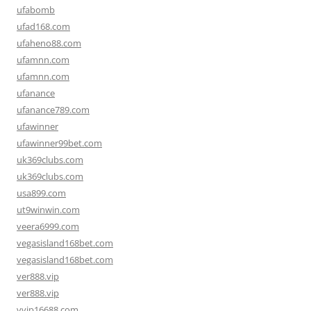
ufabomb
ufad168.com
ufaheno88.com
ufamnn.com
ufamnn.com
ufanance
ufanance789.com
ufawinner
ufawinner99bet.com
uk369clubs.com
uk369clubs.com
usa899.com
ut9winwin.com
veera6999.com
vegasisland168bet.com
vegasisland168bet.com
ver888.vip
ver888.vip
vvip16688.com