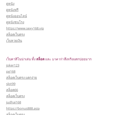
ดูหนัง
ดูหนังฟรี
ดูหนังออนไลน์
ดูหนังชนโรง
https://www.sexy168.vip
สล็อตเว็บตรง
เว็บหวยเงิน
เว็บคาสิโนน่าเล่น ทั้ง
สล็อต
และ
บาคาร่า
ตึงจริงแตกบ่อยมาก
joker123
pg168
สล็อตเว็บตรง แตกง่าย
slot99
สล็อต66
สล็อตเว็บตรง
judhai168
https://bonus888.asia
สล็อตเว็บตรง