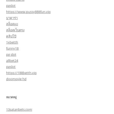
pgslot
https://www.pussy888fun.vip
บาคาร่า
สล็อตxo
สล็อตเว็บตรง
คลิปโป๊
1xbetth
funny18
pg slot
allbet24
pgslot
https://188betth.vip
doomovie hd
หมวดหมู่
13satanbets.com