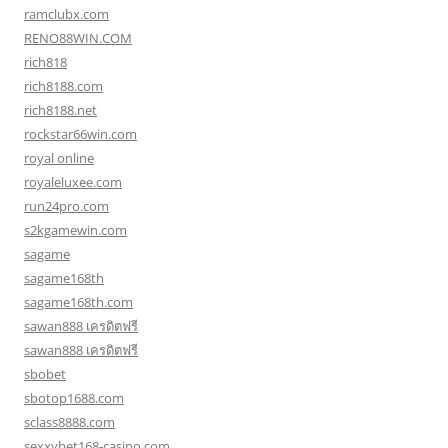
ramclubx.com
RENO88WIN.COM
rich818
rich8188.com
rich8188.net
rockstar66win.com
royal online
royaleluxee.com
run24pro.com
s2kgamewin.com
sagame
sagame168th
sagame168th.com
sawan888 เครดิตฟรี
sawan888 เครดิตฟรี
sbobet
sbotop1688.com
sclass8888.com
sexxybet168-casino.com