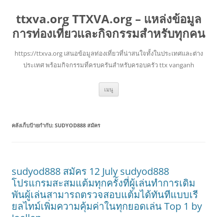
ttxva.org TTXVA.org – แหล่งข้อมูล
การท่องเที่ยวและกิจกรรมสำหรับทุกคน
https://ttxva.org เสนอข้อมูลท่องเที่ยวที่น่าสนใจทั้งในประเทศและต่าง
ประเทศ พร้อมกิจกรรมที่ครบครันสำหรับครอบครัว ttx vanganh
ข้าม
เมนู
ไป
ยัง
เนื้อหา
คลังเก็บป้ายกำกับ:
SUDYOD888 สมัคร
sudyod888 สมัคร 12 July sudyod888
โปรแกรมสะสมแต้มทุกครั้งที่ผู้เล่นทำการเดิม
พันผู้เล่นสามารถตรวจสอบแต้มได้ทันทีแบบเรี
ยลไทม์เพิ่มความคุ้มค่าในทุกยอดเล่น Top 1 by