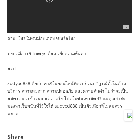
ถาม: โปรโมชั่นมีอัปเดตบ่อยหรือไม่?
ตอบ: มีการอัปเดตทุกเดือน เพื่อความคุ้มค่า
สรุป
sudyod888 คือเว็บคาสิโนออนไลน์ที่ครบถ้วนบริบูรณ์ทั้งในด้าน
บริการ ความสะดวก ความปลอดภัย และความคุ้มค่า ไม่ว่าจะเป็น
สมัครง่าย, เข้าระบบเร็ว, หรือ โปรโมชั่นเครดิตฟรี แม้คุณกำลัง
มองหาเว็บพนันที่ไว้ใจได้ sudyod888 เป็นตัวเลือกที่ไม่สมควร
พลาด
Share