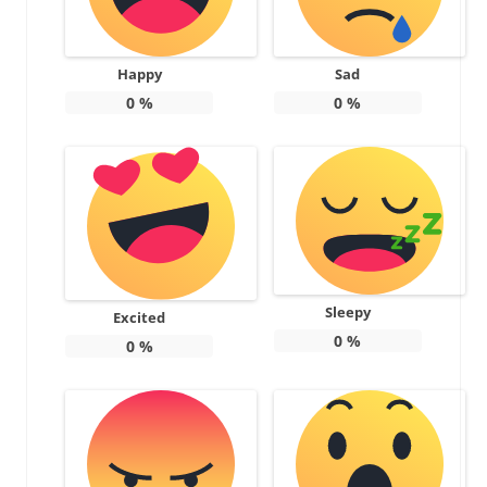
Happy
Sad
0
%
0
%
Sleepy
Excited
0
%
0
%