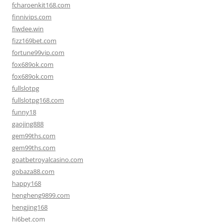
fcharoenkit168.com
finnivips.com
fiwdee.win
fizz169bet.com
fortune99vip.com
fox689ok.com
fox689ok.com
fullslotpg
fullslotpg168.com
funny18
gaojing888
gem99ths.com
gem99ths.com
goatbetroyalcasino.com
gobaza88.com
happy168
hengheng9899.com
hengjing168
hi6bet.com