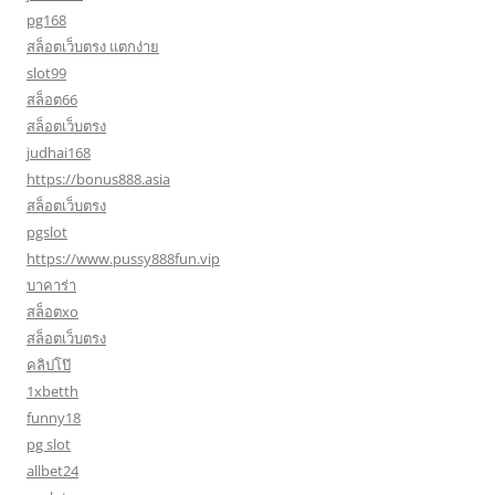
pg168
สล็อตเว็บตรง แตกง่าย
slot99
สล็อต66
สล็อตเว็บตรง
judhai168
https://bonus888.asia
สล็อตเว็บตรง
pgslot
https://www.pussy888fun.vip
บาคาร่า
สล็อตxo
สล็อตเว็บตรง
คลิปโป๊
1xbetth
funny18
pg slot
allbet24