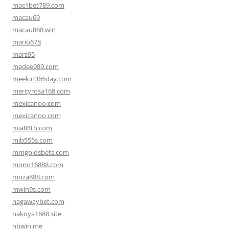
mac1bet789.com
macau69
macau888.win
mario678
mars95
medee989.com
meekin365day.com
mercyrosa168.com
mexicanoo.com
mexicanoo.com
mia88th.com
mib555s.com
mmgoldsbets.com
mono16888.com
moza888.com
mwin9s.com
nagawaybet.com
nakoya1688.site
nbwin.me