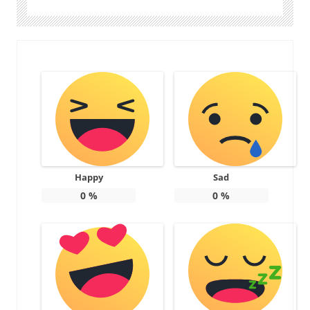
Happy
Sad
0
%
0
%