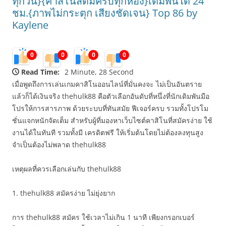
ทุกวัน}{คาสิโนสดมีครบทุกห้อง}เดิมพันได้ 24
ชม.{ภาพไม่กระตุก เสียงชัดเจน} Top 86 by
Kaylene
0
0
0
0
Read Time:
2 Minute, 28 Second
เมื่อพูดถึงการเล่นเกมคาสิโนออนไลน์ที่มั่นคงจะ ไม่เป็นอันตราย
แล้วก็ได้เงินจริง thehulk88 คือตัวเลือกอันดับที่หนึ่งที่นักเดิมพันมือ
โปรให้การสารภาพ ด้วยระบบที่ทันสมัย ฟีเจอร์ครบ รวมทั้งโปรโม
ชั่นแจกหนักจัดเต็ม สำหรับผู้ที่มองหาเว็บไซต์คาสิโนที่สมัครง่าย ใช้
งานได้ในทันที รวมทั้งมี เครดิตฟรี ให้เริ่มต้นโดยไม่ต้องลงทุนสูง
จำเป็นต้องไม่พลาด thehulk88
เหตุผลที่ควรเลือกเล่นกับ thehulk88
1. thehulk88 สมัครง่าย ไม่ยุ่งยาก
การ thehulk88 สมัคร ใช้เวลาไม่เกิน 1 นาที เพียงกรอกเบอร์