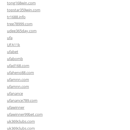
tong168win.com
topstar359win.com
tr1688.info
tree78999.com
udee365day.com
ufa
UFA11k
ufabet
ufabomb
ufad168.com
ufaheno88.com
ufamnn.com
ufamnn.com
ufanance
ufanance789.com
ufawinner
ufawinner99bet.com
uk369clubs.com
uk369clubs.com