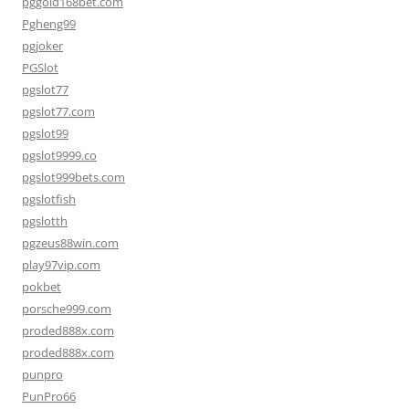
pggold168bet.com
Pgheng99
pgjoker
PGSlot
pgslot77
pgslot77.com
pgslot99
pgslot9999.co
pgslot999bets.com
pgslotfish
pgslotth
pgzeus88win.com
play97vip.com
pokbet
porsche999.com
proded888x.com
proded888x.com
punpro
PunPro66