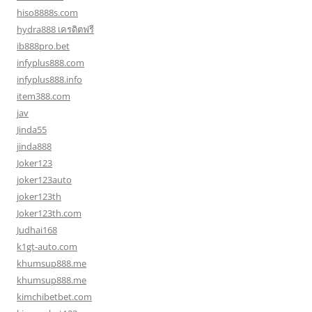
hiso8888s.com
hydra888 เครดิตฟรี
ib888pro.bet
infyplus888.com
infyplus888.info
item388.com
jav
Jinda55
jinda888
Joker123
joker123auto
joker123th
Joker123th.com
Judhai168
k1gt-auto.com
khumsup888.me
khumsup888.me
kimchibetbet.com