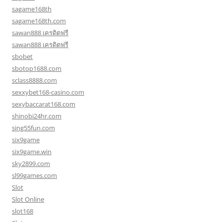
sagame168th
sagame168th.com
sawan888 เครดิตฟรี
sawan888 เครดิตฟรี
sbobet
sbotop1688.com
sclass8888.com
sexxybet168-casino.com
sexybaccarat168.com
shinobi24hr.com
sing55fun.com
six9game
six9game.win
sky2899.com
sl99games.com
Slot
Slot Online
slot168