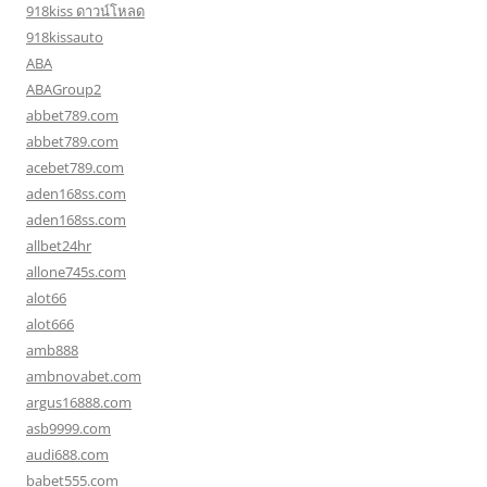
918kiss ดาวน์โหลด
918kissauto
ABA
ABAGroup2
abbet789.com
abbet789.com
acebet789.com
aden168ss.com
aden168ss.com
allbet24hr
allone745s.com
alot66
alot666
amb888
ambnovabet.com
argus16888.com
asb9999.com
audi688.com
babet555.com