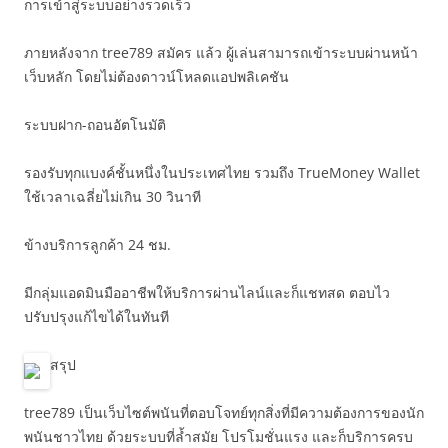
การเข้าสู่ระบบอย่างรวดเร็ว
ภายหลังจาก tree789 สมัคร แล้ว ผู้เล่นสามารถเข้าระบบผ่านหน้า
เว็บหลัก โดยไม่ต้องดาวน์โหลดแอปพลิเคชัน
ระบบฝาก-ถอนอัตโนมัติ
รองรับทุกแบงค์ชั้นหนึ่งในประเทศไทย รวมถึง TrueMoney Wallet
ใช้เวลาเฉลี่ยไม่เกิน 30 วินาที
ข้างบริการลูกค้า 24 ชม.
มีกลุ่มแอดมินมืออาชีพให้บริการผ่านไลน์และก็แชทสด ตอบไว
ปรับปรุงแก้ไขได้ในทันที
สรุป
tree789 เป็นเว็บไซต์พนันที่ตอบโจทย์ทุกสิ่งที่มีความต้องการของนัก
พนันชาวไทย ด้วยระบบที่ล้ำสมัย โปรโมชั่นแรง และก็บริการครบ