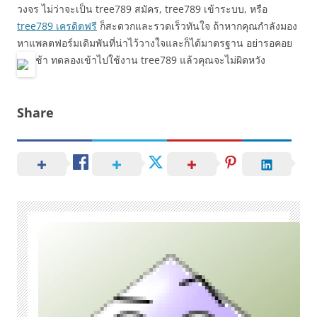
วงจร ไม่ว่าจะเป็น tree789 สมัคร, tree789 เข้าระบบ, หรือ
tree789 เครดิตฟรี
ก็สะดวกและรวดเร็วทันใจ ถ้าหากคุณกำลังมอง
หาแพลตฟอร์มเดิมพันที่น่าไว้วางใจและก็ได้มาตรฐาน อย่ารอคอย
ช้า ทดลองเข้าไปใช้งาน tree789 แล้วคุณจะไม่ผิดหวัง
Share