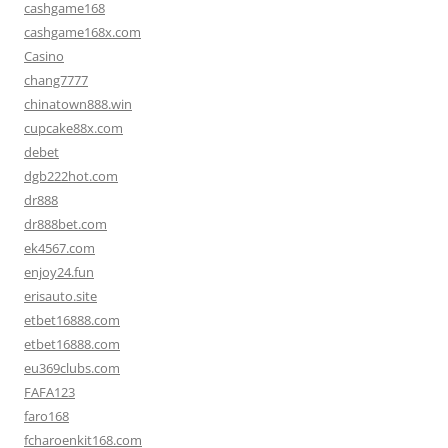
cashgame168
cashgame168x.com
Casino
chang7777
chinatown888.win
cupcake88x.com
debet
dgb222hot.com
dr888
dr888bet.com
ek4567.com
enjoy24.fun
erisauto.site
etbet16888.com
etbet16888.com
eu369clubs.com
FAFA123
faro168
fcharoenkit168.com