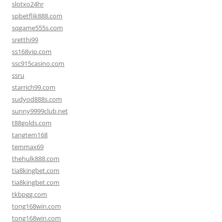
slotxo24hr
spbetflik888.com
sqgame555s.com
sretthi99
ss168vip.com
ssc915casino.com
ssru
starrich99.com
sudyod888s.com
sunny9999club.net
t88golds.com
tangtem168
temmax69
thehulk888.com
tia8kingbet.com
tia8kingbet.com
tkbpgg.com
tong168win.com
tong168win.com