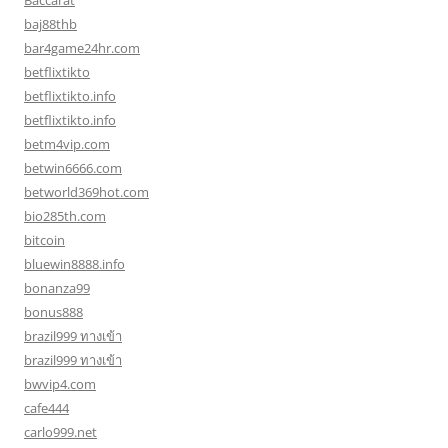
Baccarat
baj88thb
bar4game24hr.com
betflixtikto
betflixtikto.info
betflixtikto.info
betm4vip.com
betwin6666.com
betworld369hot.com
bio285th.com
bitcoin
bluewin8888.info
bonanza99
bonus888
brazil999 ทางเข้า
brazil999 ทางเข้า
bwvip4.com
cafe444
carlo999.net