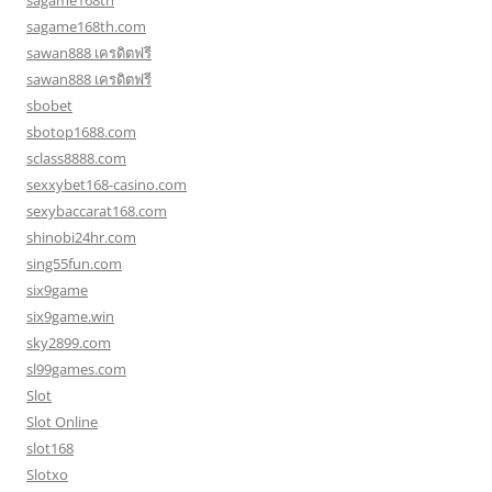
sagame168th
sagame168th.com
sawan888 เครดิตฟรี
sawan888 เครดิตฟรี
sbobet
sbotop1688.com
sclass8888.com
sexxybet168-casino.com
sexybaccarat168.com
shinobi24hr.com
sing55fun.com
six9game
six9game.win
sky2899.com
sl99games.com
Slot
Slot Online
slot168
Slotxo