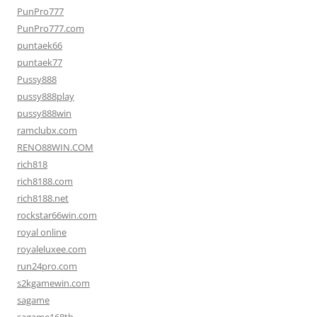
PunPro777
PunPro777.com
puntaek66
puntaek77
Pussy888
pussy888play
pussy888win
ramclubx.com
RENO88WIN.COM
rich818
rich8188.com
rich8188.net
rockstar66win.com
royal online
royaleluxee.com
run24pro.com
s2kgamewin.com
sagame