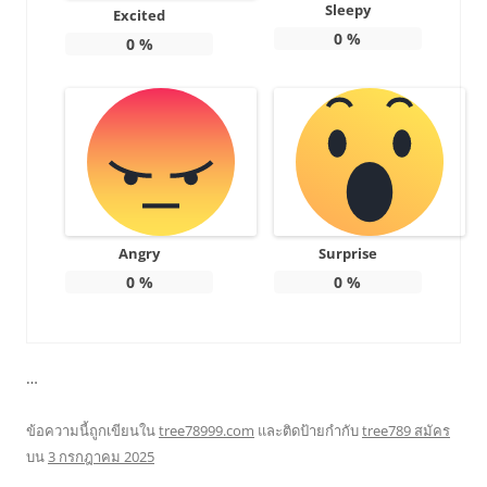
Sleepy
Excited
0
%
0
%
Angry
Surprise
0
%
0
%
…
ข้อความนี้ถูกเขียนใน
tree78999.com
และติดป้ายกำกับ
tree789 สมัคร
บน
3 กรกฎาคม 2025