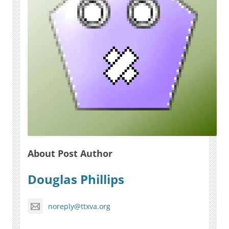
About Post Author
Douglas Phillips
noreply@ttxva.org