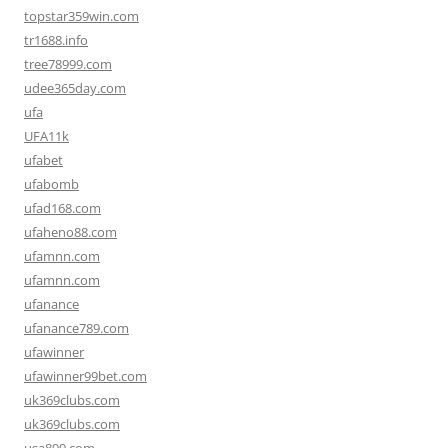
topstar359win.com
tr1688.info
tree78999.com
udee365day.com
ufa
UFA11k
ufabet
ufabomb
ufad168.com
ufaheno88.com
ufamnn.com
ufamnn.com
ufanance
ufanance789.com
ufawinner
ufawinner99bet.com
uk369clubs.com
uk369clubs.com