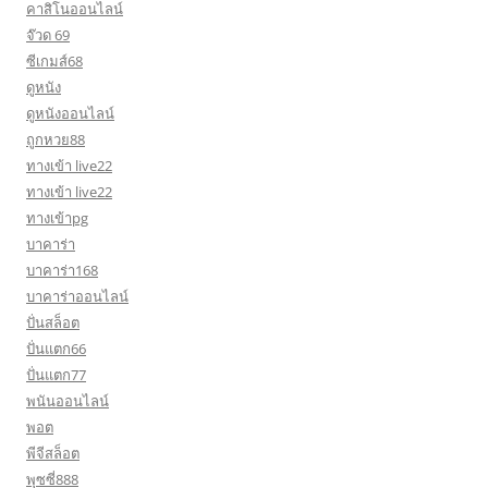
คาสิโนออนไลน์
จ๊วด 69
ซีเกมส์68
ดูหนัง
ดูหนังออนไลน์
ถูกหวย88
ทางเข้า live22
ทางเข้า live22
ทางเข้าpg
บาคาร่า
บาคาร่า168
บาคาร่าออนไลน์
ปั่นสล็อต
ปั่นแตก66
ปั่นแตก77
พนันออนไลน์
พอต
พีจีสล็อต
พุซซี่888