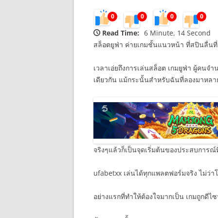
0
0
0
0
Read Time:
6 Minute, 14 Second
สล็อตยูฟ่า ค่ายเกมชั้นแนวหน้า ที่สปินลื่นท
เวลาเอ่ยถึงการเล่นสล็อต เกมยูฟ่า ผู้คนจำ
เดียวกัน แม้กระนั้นสำหรับฉันที่ลองมาหลา
จริงๆแล้วก็เป็นจุดเริ่มต้นของประสบการณ
ufabetxx เล่นได้ทุกแพลตฟอร์มจริง ไม่ว่าโท
อย่างแรกที่ทำให้ต้องใจมากเป็น เกมถูกดีไซ