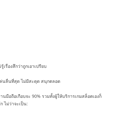
รู้เรื่องสึกว่าถูกเอาเปรียบ
่นลื่นที่สุด ไม่มีสะดุด สนุกตลอด
านมือถือเกือบจะ 90% รวมทั้งผู้ให้บริการเกมสล็อตเองก็
ก ไม่ว่าจะเป็น: