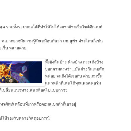
ี่สุด รวมทั้งระบบออโต้ที่ทำให้ไม่ได้อยากย้ายเว็บไซต์อีกเลย!
นวนมากอาจมีความรู้สึกเหมือนกันว่า เกมยูฟ่า ค่ายไหนก็เช่น
ยเว็บ หลายค่าย
ทั้งยังลื่นบ้าง ค้างบ้าง กระเด้งบ้าง
บอกตามตรงว่า…มันต่างกันเลยสัก
หน่อย จนถึงได้เจอกับ ค่ายเกมชั้น
แนวหน้าที่เล่นได้ทุกแพลตฟอร์ม
์ที่เปลี่ยนแนวทางเล่นสล็อตไปแบบถาวร
รศัพท์เคลื่อนที่เก่าหรือคอมสเปกต่ำก็เอาอยู่
น์ให้รองรับหลายวัสดุอุปกรณ์