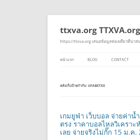
ttxva.org TTXVA.org 
https://ttxva.org เสนอข้อมูลท่องเที่ยวที่น
หน้าแรก
BLOG
CONTACT
คลังเก็บป้ายกำกับ:
UFABETXX
เกมยูฟ่า เว็บบอล จ่ายค่าน้
ตรง ราคาบอลไหลวิเคราะห์
เลย จ่ายจริงไม่กั๊ก 15 ม.ค.