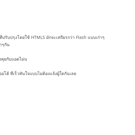
่ปรับปรุงโดยใช้ HTML5 มักจะเสถียรกว่า Flash แบบเก่าๆ
าๆกัน
องคุยกับแอดไม่น
บบออโต้ ที่เร็วทันใจแบบไม่ต้องแจ้งผู้ใดกันเลย