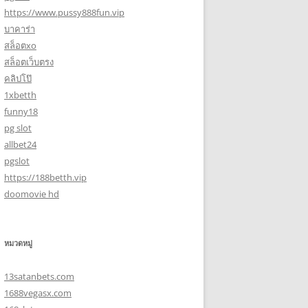
https://www.pussy888fun.vip
บาคาร่า
สล็อตxo
สล็อตเว็บตรง
คลิปโป๊
1xbetth
funny18
pg slot
allbet24
pgslot
https://188betth.vip
doomovie hd
หมวดหมู่
13satanbets.com
1688vegasx.com