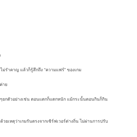
ก
ไม่รำคาญ แล้วก็รู้สึกถึง “ความแฟร์” ของเกม
ค่าย
กๆยกตัวอย่างเช่น ตอนแตกก็แตกหนัก แม้กระนั้นตอนกินก็กิน
้วยเหตุว่าเกมรันตรงจากเซิร์ฟเวอร์ต่างถิ่น ไม่ผ่านการปรับ