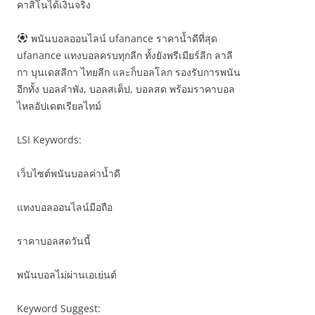
คาสิโนได้เงินจริง
พนันบอลออนไลน์ ufanance ราคาน้ำดีที่สุด
ufanance แทงบอลครบทุกลีก ทั้งยังพรีเมียร์ลีก ลาลี
กา บุนเดสลีกา ไทยลีก และก็บอลโลก รองรับการพนัน
อีกทั้ง บอลลำพัง, บอลสเต็ป, บอลสด พร้อมราคาบอล
ไหลอัปเดตเรียลไทม์
LSI Keywords:
เว็บไซต์พนันบอลค่าน้ำดี
แทงบอลออนไลน์มือถือ
ราคาบอลสดวันนี้
พนันบอลไม่ผ่านเอเย่นต์
Keyword Suggest: