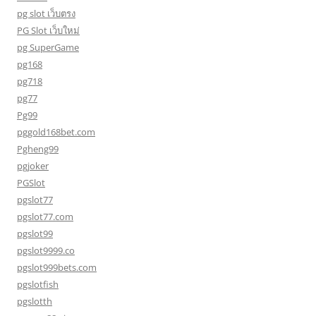
pg slot เว็บตรง
PG Slot เว็บใหม่
pg SuperGame
pg168
pg718
pg77
Pg99
pggold168bet.com
Pgheng99
pgjoker
PGSlot
pgslot77
pgslot77.com
pgslot99
pgslot9999.co
pgslot999bets.com
pgslotfish
pgslotth