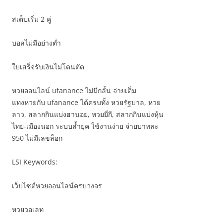
สเต็ปเริ่ม 2 คู่
บอลไม่มีอย่างต่ำ
ใบเสร็จรับเงินไม่โดนตัด
หวยออนไลน์ ufanance ไม่มีกลั้น จ่ายเต็ม
แทงหวยกับ ufanance ได้ครบทั้ง หวยรัฐบาล, หวย
ลาว, สลากกินแบ่งฮานอย, หวยยี่กี, สลากกินแบ่งหุ้น
ไทย-เมืองนอก ระบบล้ำยุค ใช้งานง่าย จ่ายบาทละ
950 ไม่มีเลขล็อก
LSI Keywords:
เว็บไซต์หวยออนไลน์ครบวงจร
หวยวอเลท