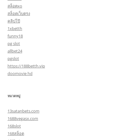
สล็อตxo
สล็อตเว็บตรง
คลิปโป๊
1xbetth
funny18
pg slot
allbet24
pgslot
https://188betth.vip
doomovie hd
หมวดหมู่
13satanbets.com
1688vegasx.com
168slot
168สล็อต