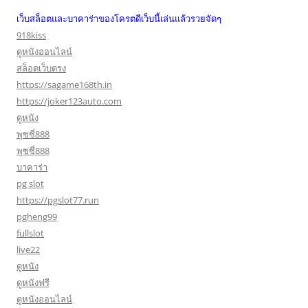
เว็บสล็อตและบาคาร่าของโครตดีเว็บนี้เล่นแล้วรวยจัดๆ
918kiss
ดูหนังออนไลน์
สล็อตเว็บตรง
https://sagame168th.in
https://joker123auto.com
ดูหนัง
พุซซี่888
พุซซี่888
บาคาร่า
pg slot
https://pgslot77.run
pgheng99
fullslot
live22
ดูหนัง
ดูหนังฟรี
ดูหนังออนไลน์