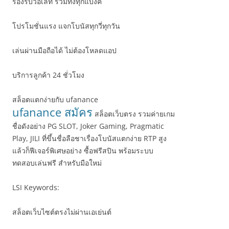
รองรับวอเลท รวมทั้งทุกแบงค์
โปรโมชั่นแรง แจกโบนัสทุกวี่ทุกวัน
เล่นผ่านมือถือได้ ไม่ต้องโหลดแอป
บริการลูกค้า 24 ชั่วโมง
สล็อตแตกง่ายกับ ufanance
ufanance สมัคร
สล็อตเว็บตรง รวมค่ายเกม
ชื่อดังอย่าง PG SLOT, Joker Gaming, Pragmatic
Play, JILI ที่ขึ้นชื่อลือชาเรื่องโบนัสแตกง่าย RTP สูง
แล้วก็ฟีเจอร์พิเศษอย่าง ซื้อฟรีสปิน พร้อมระบบ
ทดสอบเล่นฟรี สำหรับมือใหม่
LSI Keywords:
สล็อตเว็บไซต์ตรงไม่ผ่านเอเย่นต์