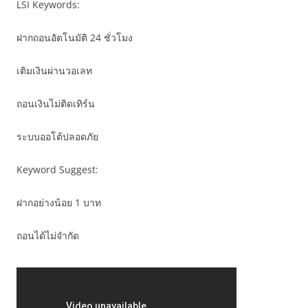
LSI Keywords:
ฝากถอนอัตโนมัติ 24 ชั่วโมง
เติมเงินผ่านวอเลท
ถอนเงินไม่ติดเทิร์น
ระบบออโต้ปลอดภัย
Keyword Suggest:
ฝากอย่างน้อย 1 บาท
ถอนได้ไม่จำกัด