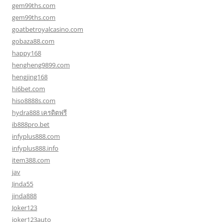
gem99ths.com
gem99ths.com
goatbetroyalcasino.com
gobaza88.com
happy168
hengheng9899.com
hengjing168
hi6bet.com
hiso8888s.com
hydra888 เครดิตฟรี
ib888pro.bet
infyplus888.com
infyplus888.info
item388.com
jav
Jinda55
jinda888
Joker123
joker123auto