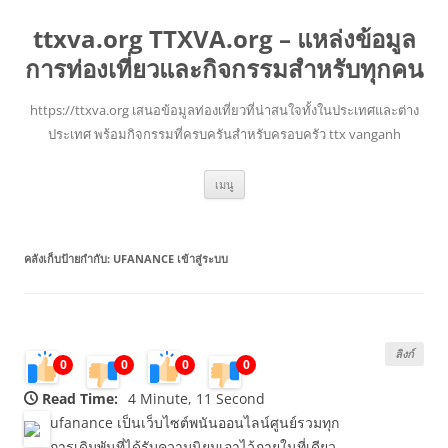
ttxva.org TTXVA.org – แหล่งข้อมูล
การท่องเที่ยวและกิจกรรมสำหรับทุกคน
https://ttxva.org เสนอข้อมูลท่องเที่ยวที่น่าสนใจทั้งในประเทศและต่าง
ประเทศ พร้อมกิจกรรมที่ครบครันสำหรับครอบครัว ttx vanganh
ข้าม
เมนู
ไป
ยัง
เนื้อหา
คลังเก็บป้ายกำกับ:
UFANANCE เข้าสู่ระบบ
ลิงก์
0
0
0
0
Read Time:
4 Minute, 11 Second
ufanance เป็นเว็บไซต์พนันออนไลน์ศูนย์รวมทุก
การเดิมพันที่ได้รับความนิยมเอาไว้ภายในที่เดียว