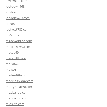
lnw365bet.com
lockdown168
london45
london6789.com
lot888
luckycat789.com
lux555.net
m4newonline.com
mac1bet789.com
macau69
macau888.win
mario678
mars95
medee989.com
meekin365day.com
mercyrosa168.com
mexicanoo.com
mexicanoo.com
mia88th.com