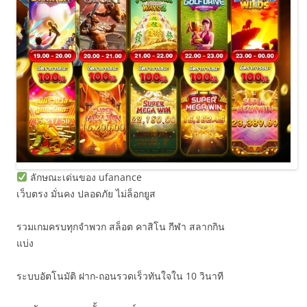
ลักษณะเด่นของ ufanance
เว็บตรง มั่นคง ปลอดภัย ไม่ล็อกยูส
รวมเกมครบทุกจำพวก สล็อต คาสิโน กีฬา สลากกิน
แบ่ง
ระบบอัตโนมัติ ฝาก-ถอนรวดเร็วทันใจใน 10 วินาที