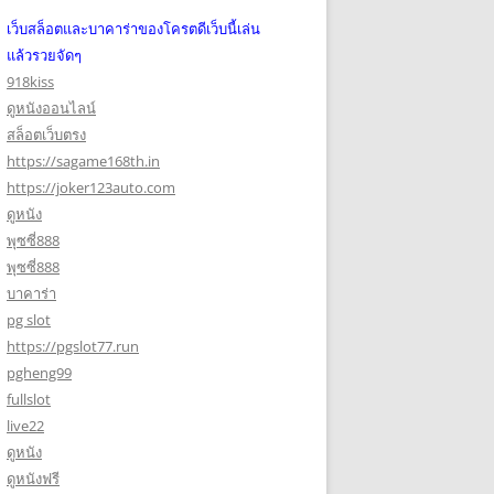
เว็บสล็อตและบาคาร่าของโครตดีเว็บนี้เล่น
แล้วรวยจัดๆ
918kiss
ดูหนังออนไลน์
สล็อตเว็บตรง
https://sagame168th.in
https://joker123auto.com
ดูหนัง
พุซซี่888
พุซซี่888
บาคาร่า
pg slot
https://pgslot77.run
pgheng99
fullslot
live22
ดูหนัง
ดูหนังฟรี