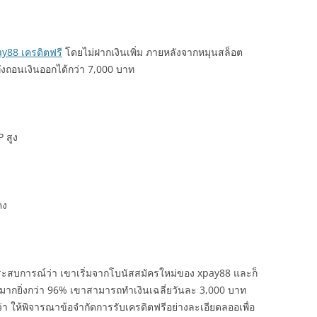
y88 เครดิตฟรี
โดยไม่ฝากเงินเพิ่ม ภายหลังจากหมุนสล็อต
่งถอนเงินออกได้กว่า 7,000 บาท
P สูง
คง
ประสบการณ์ว่า เขาเริ่มจากโบนัสสมัครใหม่ของ xpay88 และก็
ึ้นมากยิ่งกว่า 96% เขาสามารถทำเงินเฉลี่ยวันละ 3,000 บาท
ว่า ให้พิจารณาข้อจำกัดการรับเครดิตฟรีอย่างละเอียดลออเพื่อ