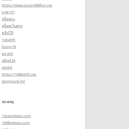
https://www.pussy888fun.vip
บาคาร่า
สล็อตxo
สล็อตเว็บตรง
คลิปโป๊
1xbetth
funny18
pg slot
allbet24
pgslot
https://188betth.vip
doomovie hd
หมวดหมู่
13satanbets.com
1688vegasx.com