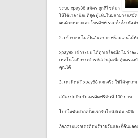
ระบบ xpay88 สมัคร ถูกดีไซน์มา
ให้ใช้เวลาน้อยที่สุด ผู้เล่นใหม่สามารถสมั
ตนด้วยหมายเลขโทรศัพท์ รวมทั้งตั้งรหัสผ่าน
2. เข้าระบบไม่เป็นอันตราย พร้อมเล่นได้ทั
xpay88 เข้าระบบ ได้ทุกเครื่องมือ ไม่ว่าจะเ
เทคโนโลยีการเข้ารหัสล่าสุดเพื่อคุ้มครองป้อง
คุณได้
3. เครดิตฟรี xpay88 แจกจริง ใช้ได้ทุกเกม
สมัครปุบปับ รับเครดิตฟรีทันที 100 บาท
โปรโมชั่นฝากครั้งแรกรับโบนัสเพิ่ม 50%
กิจกรรมแจกเครดิตฟรีรายวันและก็คืนยอดเ