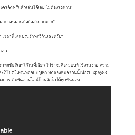
รับเครดิตฟรีแล้วเล่นได้เลย ไม่ต้องรอนาน”
ถมฝากถอนผ่านมือถือสะดวกมาก”
เวลานี้เล่นประจำทุกวี่วันเลยครับ”
ุกคน
มทุกข้อดีเอาไว้ในที่เดียว ไม่ว่าจะคือระบบที่ใช้งานง่าย ความ
ละก็โปรโมชั่นที่ตอบปัญหา ทดลองสมัครวันนี้เพื่อรับ xpay88
่งการเดิมพันออนไลน์ป้อมจิตใจได้ทุกขั้นตอน