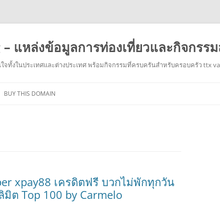
– แหล่งข้อมูลการท่องเที่ยวและกิจกรร
่าสนใจทั้งในประเทศและต่างประเทศ พร้อมกิจกรรมที่ครบครันสำหรับครอบครัว ttx 
ข้าม
ไป
BUY THIS DOMAIN
ยัง
เนื้อหา
r xpay88 เครดิตฟรี บวกไม่พักทุกวัน
มีลิมิต Top 100 by Carmelo