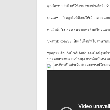
คุณนิดา: “เว็บไซต์ใช้งานง่ายอย่างยิ่งจ้ะ 
คุณเดชา: “ผมถูกใจที่มีเกมให้เลือกมาก แ
คุณวิทย์: “ทดลองเล่นจากเครดิตฟรีตอนแรก 
บทสรุป: xpay88 เป็นเว็บไซต์ที่ใช่สำหรับท
xpay88 เป็นเว็บไซต์เดิมพันออนไลน์ศูนย์รว
ปลอดภัยระดับค่อนข้างสูง การเงินมั่นคง แ
เครดิตฟรี แล้วเริ่มประสบการณ์ใหม่แห