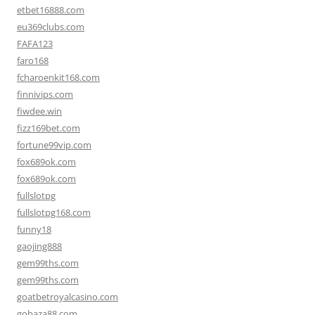
etbet16888.com
eu369clubs.com
FAFA123
faro168
fcharoenkit168.com
finnivips.com
fiwdee.win
fizz169bet.com
fortune99vip.com
fox689ok.com
fox689ok.com
fullslotpg
fullslotpg168.com
funny18
gaojing888
gem99ths.com
gem99ths.com
goatbetroyalcasino.com
gobaza88.com