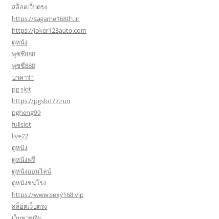
สล็อตเว็บตรง
https://sagame168th.in
https://joker123auto.com
ดูหนัง
พุซซี่888
พุซซี่888
บาคาร่า
pg slot
https://pgslot77.run
pgheng99
fullslot
live22
ดูหนัง
ดูหนังฟรี
ดูหนังออนไลน์
ดูหนังชนโรง
https://www.sexy168.vip
สล็อตเว็บตรง
เว็บหวยเงิน