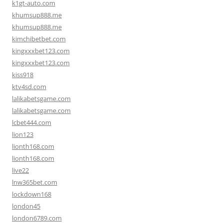
k1gt-auto.com
khumsup888.me
khumsup888.me
kimchibetbet.com
kingxxxbet123.com
kingxxxbet123.com
kiss918
ktv4sd.com
lalikabetsgame.com
lalikabetsgame.com
lcbet444.com
lion123
lionth168.com
lionth168.com
live22
lnw365bet.com
lockdown168
london45
london6789.com