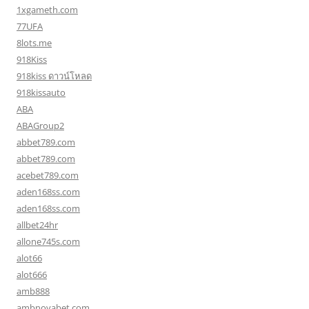
1xgameth.com
77UFA
8lots.me
918Kiss
918kiss ดาวน์โหลด
918kissauto
ABA
ABAGroup2
abbet789.com
abbet789.com
acebet789.com
aden168ss.com
aden168ss.com
allbet24hr
allone745s.com
alot66
alot666
amb888
ambnovabet.com