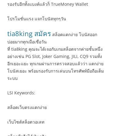
รองรับอีกทั้งแบงค์แล้วก็ TrueMoney Wallet
โปรโมชั่นแรง แจกโบนัสทุกๆวัน
tia8king สมัคร
สล็อตแตกง่าย โบนัสออก
บ่อยมากทุกเมื่อเชื่อวัน
ที่ tia8king คุณจะได้เจอกับเกมสล็อตจากค่ายชั้นหนึ่ง
อย่างเช่น PG Slot, Joker Gaming, JILI, CQ9 รวมทั้ง
อีกเยอะแยะ ทุกเกมผ่านการตรวจสอบแล้วว่า แตกง่าย
โบนัสเยอะ พร้อมรองรับการเล่นบนโทรศัพท์มือถือเต็ม
ระบบ
LSI Keywords:
สล็อตเว็บตรงแตกง่าย
เว็บไซต์สล็อตวอเลท