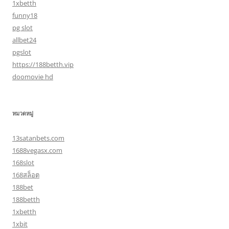
1xbetth
funny18
pg slot
allbet24
pgslot
https://188betth.vip
doomovie hd
หมวดหมู่
13satanbets.com
1688vegasx.com
168slot
168สล็อต
188bet
188betth
1xbetth
1xbit