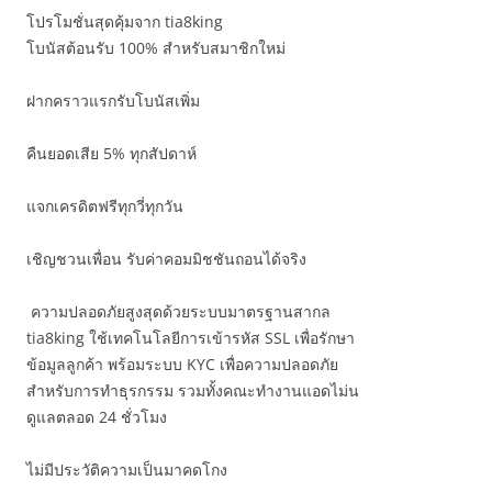
โปรโมชั่นสุดคุ้มจาก tia8king
โบนัสต้อนรับ 100% สำหรับสมาชิกใหม่
ฝากคราวแรกรับโบนัสเพิ่ม
คืนยอดเสีย 5% ทุกสัปดาห์
แจกเครดิตฟรีทุกวี่ทุกวัน
เชิญชวนเพื่อน รับค่าคอมมิชชันถอนได้จริง
️ ความปลอดภัยสูงสุดด้วยระบบมาตรฐานสากล
tia8king ใช้เทคโนโลยีการเข้ารหัส SSL เพื่อรักษา
ข้อมูลลูกค้า พร้อมระบบ KYC เพื่อความปลอดภัย
สำหรับการทำธุรกรรม รวมทั้งคณะทำงานแอดไม่น
ดูแลตลอด 24 ชั่วโมง
ไม่มีประวัติความเป็นมาคดโกง