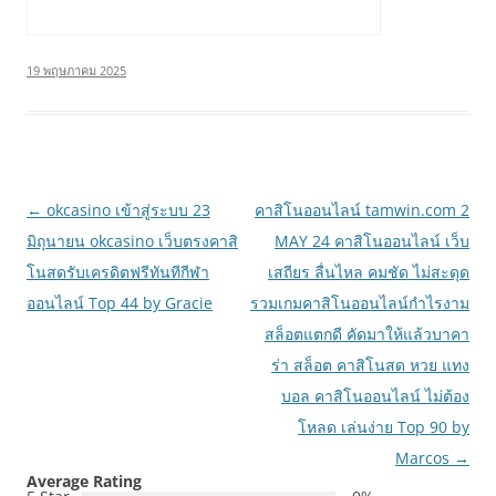
19 พฤษภาคม 2025
เมนู
←
okcasino เข้าสู่ระบบ 23
คาสิโนออนไลน์ tamwin.com 2
นำทาง
มิถุนายน okcasino เว็บตรงคาสิ
MAY 24 คาสิโนออนไลน์ เว็บ
เรื่อง
โนสดรับเครดิตฟรีทันทีกีฬา
เสถียร ลื่นไหล คมชัด ไม่สะดุด
ออนไลน์ Top 44 by Gracie
รวมเกมคาสิโนออนไลน์กำไรงาม
สล็อตแตกดี คัดมาให้แล้วบาคา
ร่า สล็อต คาสิโนสด หวย แทง
บอล คาสิโนออนไลน์ ไม่ต้อง
โหลด เล่นง่าย Top 90 by
Marcos
→
Average Rating