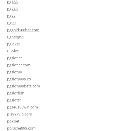
pg168
pg718
pg77
Pg99
pggold168bet.com
Pgheng99
pgjoker
PGSlot
pgslot77
pgslot77.com
pgslot99
pgslot9999.co
pgslot999bets.com
pgslotfish
pgslotth
pgzeus88win.com
play97vip.com
pokbet
porsche999.com