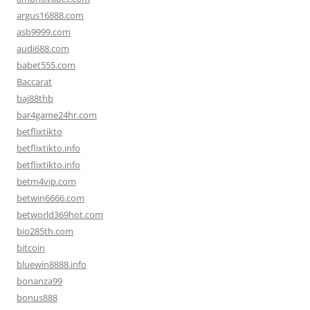
argus16888.com
asb9999.com
audi688.com
babet555.com
Baccarat
baj88thb
bar4game24hr.com
betflixtikto
betflixtikto.info
betflixtikto.info
betm4vip.com
betwin6666.com
betworld369hot.com
bio285th.com
bitcoin
bluewin8888.info
bonanza99
bonus888