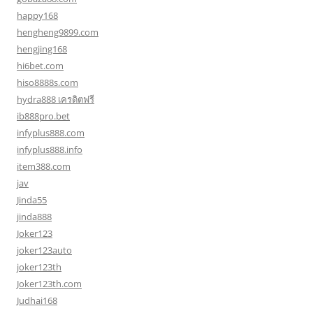
happy168
hengheng9899.com
hengjing168
hi6bet.com
hiso8888s.com
hydra888 เครดิตฟรี
ib888pro.bet
infyplus888.com
infyplus888.info
item388.com
jav
Jinda55
jinda888
Joker123
joker123auto
joker123th
Joker123th.com
Judhai168