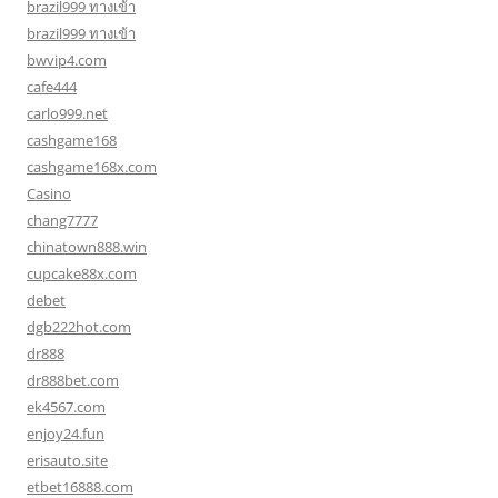
brazil999 ทางเข้า
brazil999 ทางเข้า
bwvip4.com
cafe444
carlo999.net
cashgame168
cashgame168x.com
Casino
chang7777
chinatown888.win
cupcake88x.com
debet
dgb222hot.com
dr888
dr888bet.com
ek4567.com
enjoy24.fun
erisauto.site
etbet16888.com