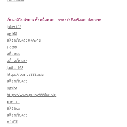
เว็บคาสิโนน่าเล่น ทั้ง
สล็อต
และ
บาคาร่า
ตึงจริงแตกบ่อยมาก
joker123
pg168
สล็อตเว็บตรง แตกง่าย
slot99
สล็อต66
สล็อตเว็บตรง
judhai168
https://bonus888.asia
สล็อตเว็บตรง
pgslot
https://www.pussy888fun.vip
บาคาร่า
สล็อตxo
สล็อตเว็บตรง
คลิปโป๊