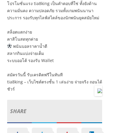
โปรโมชั่นแรง tia8king เป็นคำตอบที่ใช่ ทั้งยังด้าน
ความมั่นคง ความปลอดภัย รวมทั้งเกมพนันนานา
ประการ รองรับทุกไลฟ์สไตล์ของนักพนันยุคสมัยใหม่
สล็อตแตกง่าย
คาสิโนสดทุกค่าย
พนันบอลราคาน้ำดี
สลากกินแบ่งจ่ายเต็ม
ระบบออโต้ รองรับ Wallet
สมัครวันนี้ รับเครดิตฟรีในทันที
tia8king – เว็บไซต์ตรงชั้น 1 เล่นง่าย จ่ายจริง ถอนได้
ชัวร์
SHARE