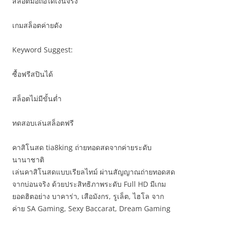
สล็อตมือถือได้เงินจริง
เกมสล็อตค่ายดัง
Keyword Suggest:
ซื้อฟรีสปินได้
สล็อตไม่มีขั้นต่ำ
ทดสอบเล่นสล็อตฟรี
คาสิโนสด tia8king ถ่ายทอดสดจากค่ายระดับ
นานาชาติ
เล่นคาสิโนสดแบบเรียลไทม์ ผ่านสัญญาณถ่ายทอดสด
จากบ่อนจริง ด้วยประสิทธิภาพระดับ Full HD มีเกม
ยอดฮิตอย่าง บาคาร่า, เสือมังกร, รูเล็ต, ไฮโล จาก
ค่าย SA Gaming, Sexy Baccarat, Dream Gaming