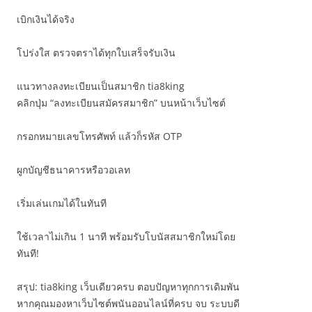
เบิกเงินได้จริง
โปร่งใส ตรวจตราได้ทุกใบเสร็จรับเงิน
แนวทางลงทะเบียนเป็นสมาชิก tia8king
คลิกปุ่ม “ลงทะเบียนสมัครสมาชิก” บนหน้าเว็บไซต์
กรอกหมายเลขโทรศัพท์ แล้วก็รหัส OTP
ผูกบัญชีธนาคารหรือวอเลท
เริ่มเล่นเกมได้ในทันที
ใช้เวลาไม่เกิน 1 นาที พร้อมรับโบนัสสมาชิกใหม่โดย
ทันที!
สรุป: tia8king เว็บเดียวครบ ตอบปัญหาทุกการเดิมพัน
หากคุณมองหาเว็บไซต์พนันออนไลน์ที่ครบ จบ ระบบดี