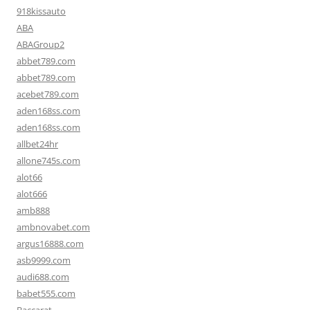
918kissauto
ABA
ABAGroup2
abbet789.com
abbet789.com
acebet789.com
aden168ss.com
aden168ss.com
allbet24hr
allone745s.com
alot66
alot666
amb888
ambnovabet.com
argus16888.com
asb9999.com
audi688.com
babet555.com
Baccarat