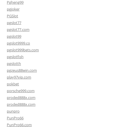
Pgheng99
pgjoker
PGSlot
pgslot77
pgslot77.com
pgslot99
pgslot9999.co
pgslot999bets.com
pgslotfish
pgslotth
pgzeus88win.com
play97vip.com
pokbet
porsche999.com
proded888x.com
proded888x.com
punpro
PunPro66
PunPro66.com