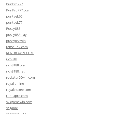
PunPro777
PunPro777.com
puntaek66
puntaek77
Pussy888
pussy888play
pussy888win
ramclubx.com
RENO88WIN.COM
rich818
rich8188.com
rich8188.net
rockstar66win.com
royal online
royaleluxee.com
run24pro.com
s2kgamewin.com
sagame
sagame168th