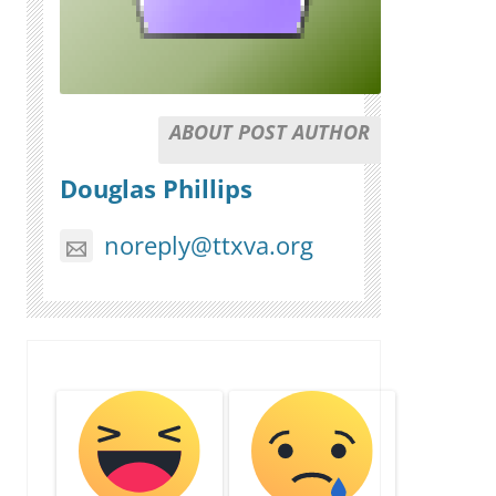
ABOUT POST AUTHOR
Douglas Phillips
noreply@ttxva.org