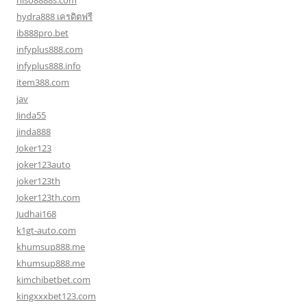
hydra888 เครดิตฟรี
ib888pro.bet
infyplus888.com
infyplus888.info
item388.com
jav
Jinda55
jinda888
Joker123
joker123auto
joker123th
Joker123th.com
Judhai168
k1gt-auto.com
khumsup888.me
khumsup888.me
kimchibetbet.com
kingxxxbet123.com