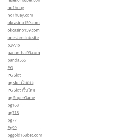
no1huay
no1huay.com
okcasino159.com
okcasino159.com
onesiamclub.site
p2vvip
pananthai99.com
panda555
PG
PG Slot
pg slot เว็บตรง
PG Slot เว็บใหม่
pg SuperGame
pg168
pg718
pg77
Pg99
pggold168bet.com