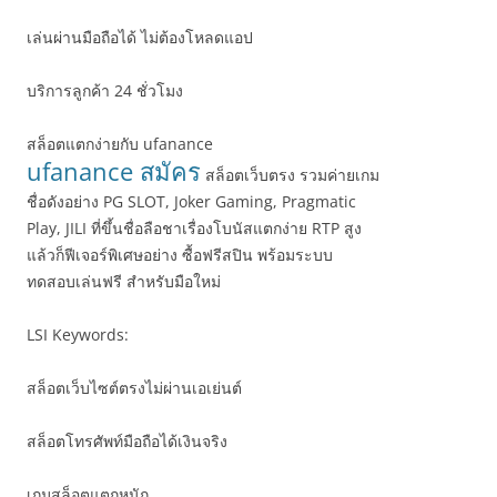
เล่นผ่านมือถือได้ ไม่ต้องโหลดแอป
บริการลูกค้า 24 ชั่วโมง
สล็อตแตกง่ายกับ ufanance
ufanance สมัคร
สล็อตเว็บตรง รวมค่ายเกม
ชื่อดังอย่าง PG SLOT, Joker Gaming, Pragmatic
Play, JILI ที่ขึ้นชื่อลือชาเรื่องโบนัสแตกง่าย RTP สูง
แล้วก็ฟีเจอร์พิเศษอย่าง ซื้อฟรีสปิน พร้อมระบบ
ทดสอบเล่นฟรี สำหรับมือใหม่
LSI Keywords:
สล็อตเว็บไซต์ตรงไม่ผ่านเอเย่นต์
สล็อตโทรศัพท์มือถือได้เงินจริง
เกมสล็อตแตกหนัก