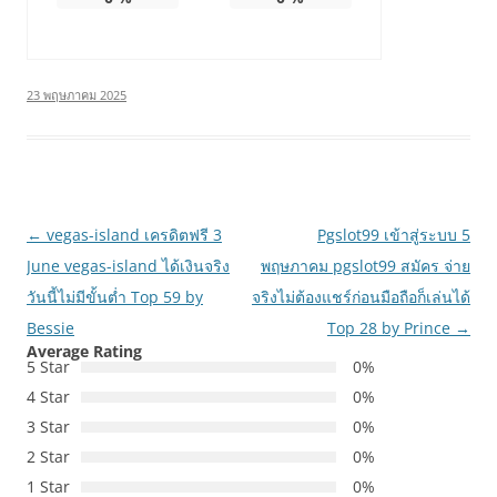
23 พฤษภาคม 2025
เมนู
←
vegas-island เครดิตฟรี 3
Pgslot99 เข้าสู่ระบบ 5
นำทาง
June vegas-island ได้เงินจริง
พฤษภาคม pgslot99 สมัคร จ่าย
เรื่อง
วันนี้ไม่มีขั้นต่ำ Top 59 by
จริงไม่ต้องแชร์ก่อนมือถือก็เล่นได้
Bessie
Top 28 by Prince
→
Average Rating
5 Star
0%
4 Star
0%
3 Star
0%
2 Star
0%
1 Star
0%