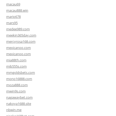
macau69
macau888.win
mario678
mars95
medee989.com
meekin365day.com
mercyrosa168.com
mexicanoo.com
mexicanoo.com
mia88th.com
mib555s.com
mmgoldsbets.com
mono16888.com
moza888.com
mwin9s.com
nagawaybet.com
nakoya1688.site
nbwin.me
niseko168bet.com