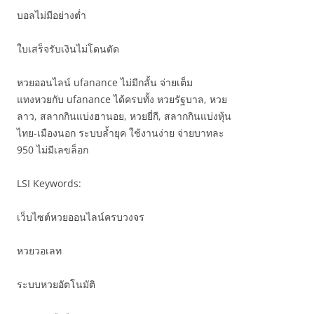
บอลไม่มีอย่างต่ำ
ใบเสร็จรับเงินไม่โดนตัด
หวยออนไลน์ ufanance ไม่มีกลั้น จ่ายเต็ม
แทงหวยกับ ufanance ได้ครบทั้ง หวยรัฐบาล, หวย
ลาว, สลากกินแบ่งฮานอย, หวยยี่กี, สลากกินแบ่งหุ้น
ไทย-เมืองนอก ระบบล้ำยุค ใช้งานง่าย จ่ายบาทละ
950 ไม่มีเลขล็อก
LSI Keywords:
เว็บไซต์หวยออนไลน์ครบวงจร
หวยวอเลท
ระบบหวยอัตโนมัติ