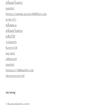
สล็อตเว็บตรง
pgslot
https://www.pussy888fun.vip
บาคาร่า
สล็อตxo
สล็อตเว็บตรง
คลิปโป๊
1xbetth
funny18
pg slot
allbet24
pgslot
https://188betth.vip
doomovie hd
หมวดหมู่
13satanbets.com