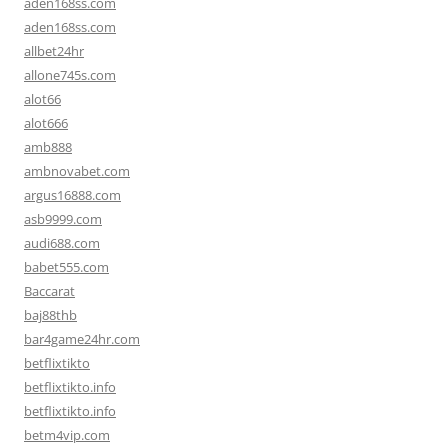
aden168ss.com
aden168ss.com
allbet24hr
allone745s.com
alot66
alot666
amb888
ambnovabet.com
argus16888.com
asb9999.com
audi688.com
babet555.com
Baccarat
baj88thb
bar4game24hr.com
betflixtikto
betflixtikto.info
betflixtikto.info
betm4vip.com