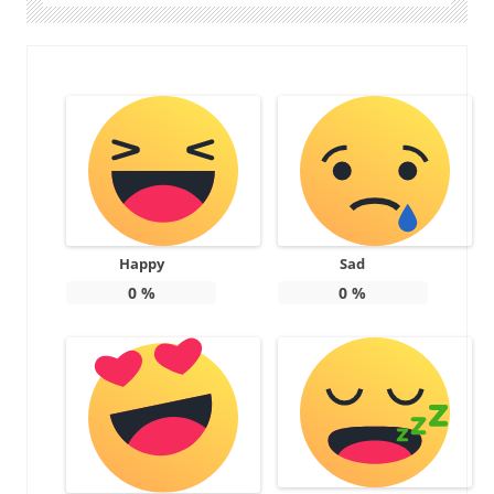
Happy
Sad
0
%
0
%