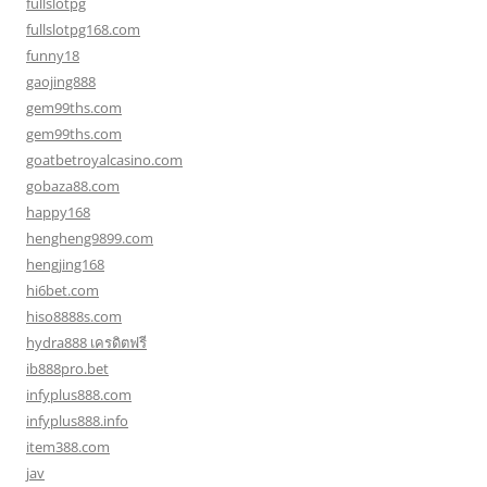
fullslotpg
fullslotpg168.com
funny18
gaojing888
gem99ths.com
gem99ths.com
goatbetroyalcasino.com
gobaza88.com
happy168
hengheng9899.com
hengjing168
hi6bet.com
hiso8888s.com
hydra888 เครดิตฟรี
ib888pro.bet
infyplus888.com
infyplus888.info
item388.com
jav