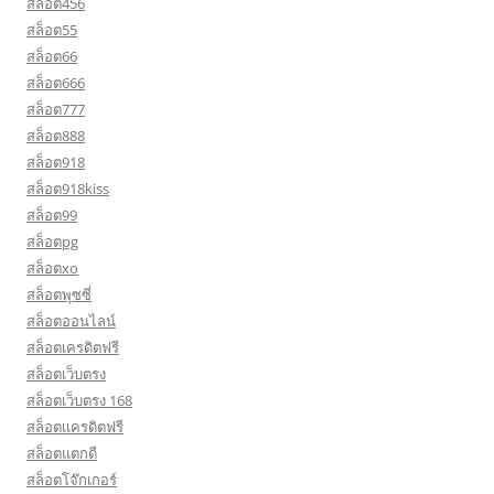
สล็อต456
สล็อต55
สล็อต66
สล็อต666
สล็อต777
สล็อต888
สล็อต918
สล็อต918kiss
สล็อต99
สล็อตpg
สล็อตxo
สล็อตพุซซี่
สล็อตออนไลน์
สล็อตเครดิตฟรี
สล็อตเว็บตรง
สล็อตเว็บตรง 168
สล็อตเเครดิตฟรี
สล็อตแตกดี
สล็อตโจ๊กเกอร์