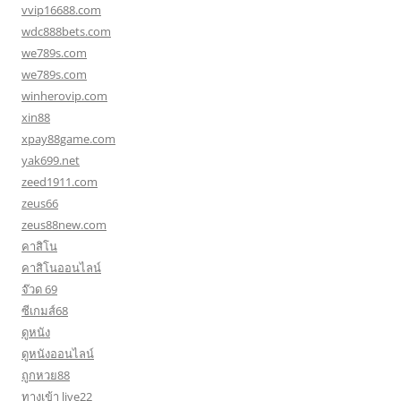
vvip16688.com
wdc888bets.com
we789s.com
we789s.com
winherovip.com
xin88
xpay88game.com
yak699.net
zeed1911.com
zeus66
zeus88new.com
คาสิโน
คาสิโนออนไลน์
จ๊วด 69
ซีเกมส์68
ดูหนัง
ดูหนังออนไลน์
ถูกหวย88
ทางเข้า live22