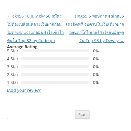
เมนู
←
ek456 18 July ek456 สมัคร
sing55 5 พฤษภาคม sing55
นำทาง
ไม่ต้องเปลี่ยนหลายเว็บฝากถอน
เครดิตฟรี จบครบในเว็บเดียวฝาก
เรื่อง
ไม่ต้องรอแจ้งแอดมินกำไรเข้าไว
ถอนออโต้ไวเว่อร์กำไรล้นมือทุก
ทันใจ Top 82 by Rudolph
วัน Top 98 by Dewey
→
Average Rating
5 Star
0%
4 Star
0%
3 Star
0%
2 Star
0%
1 Star
0%
(Add your review)
ค้นหา
สำหรับ: