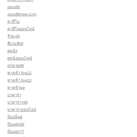
zeus66
zeus88new.com
คาสิโน
คาสิโนออนไลน์
จ๊วด 69
ซีเกมส์68
ดูหนัง
ดูหนังออนไลน์
ถูกหวย88
ทางเข้า live22
ทางเข้า live22
ทางเข้าpg
บาคาร่า
บาคาร่า168
บาคาร่าออนไลน์
ปั่นสล็อต
ปั่นแตก66
ปั่นแตก77