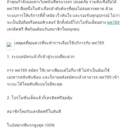
ถ้าคุณกำลังมองหาเว็บพนันที่ครบวงจร ปลอดภัย รวมทั้งเชื่อถือได้
we789 คือหนึ่งในตัวเลือกลำดับต้นๆที่คุณไม่สมควรพลาด ด้วย
ระบบการให้บริการที่ล้ำสมัย เร็วทันใจ และรองรับทุกอุปกรณ์ ไม่ว่า
จะเป็นมือถือหรือคอมพิวเตอร์ อีกทั้งยังมีโปรโมชั่นเด็ดอย่าง
we789
เครดิตฟรี ที่พร้อมต้อนรับสมาชิกใหม่ทุกคน
เหตุผลที่คุณควรที่จะทำการเลือกใช้บริการกับ we789
1. ระบบสมัครแล้วก็เข้าสู่ระบบที่สะดวก
การ we789 สมัคร ใช้เวลาเพียงแค่ไม่กี่นาที ไม่จำเป็นต้องใช้
เอกสารสลับซับซ้อน และก็ภายหลังสมัครแล้วสามารถ we789 เข้า
ระบบ ได้โดยทันทีแบบไม่มีสะดุด
2. โปรโมชั่นเด็ดแล้วก็เครดิตฟรีสุดคุ้ม
สมาชิกใหม่รับเครดิตฟรีในทันที
โบนัสฝากทีแรกสูงสุด 100%