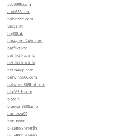
asb9999.com
audi688.com
babet555.com
Baccarat
baj88thb
bar4game24hr.com
betflixtikto
betflixtikto.info
betflixtikto.info
betm4vip.com
betwin6666.com
betworld369hot.com
bio285th.com
bitcoin
bluewin8888.info
bonanza99
bonus888
brazil999 ทางเข้า
brazil999 ทางเข้า