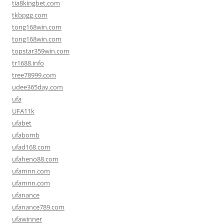
tia8kingbet.com
tkbpgg.com
tong168win.com
tong168win.com
topstar359win.com
tr1688.info
tree78999.com
udee365day.com
ufa
UFA11k
ufabet
ufabomb
ufad168.com
ufaheno88.com
ufamnn.com
ufamnn.com
ufanance
ufanance789.com
ufawinner