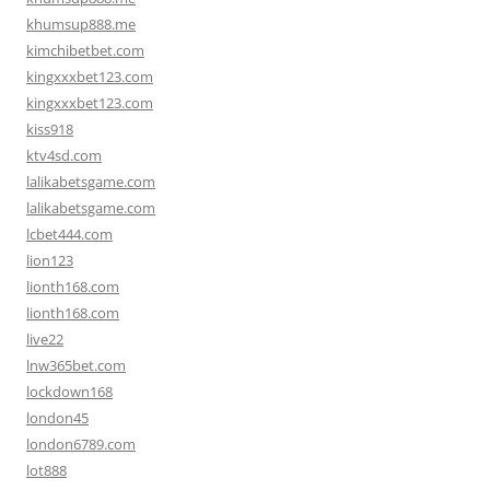
khumsup888.me
kimchibetbet.com
kingxxxbet123.com
kingxxxbet123.com
kiss918
ktv4sd.com
lalikabetsgame.com
lalikabetsgame.com
lcbet444.com
lion123
lionth168.com
lionth168.com
live22
lnw365bet.com
lockdown168
london45
london6789.com
lot888