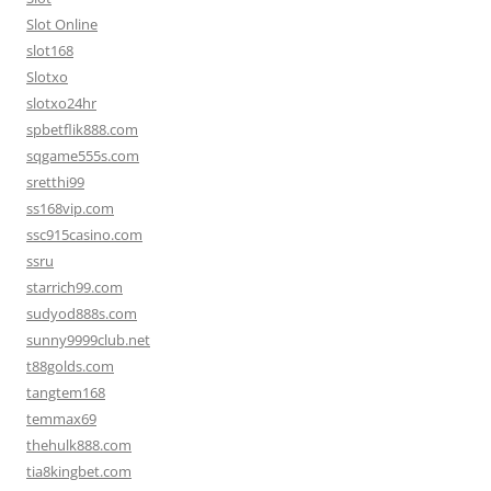
Slot Online
slot168
Slotxo
slotxo24hr
spbetflik888.com
sqgame555s.com
sretthi99
ss168vip.com
ssc915casino.com
ssru
starrich99.com
sudyod888s.com
sunny9999club.net
t88golds.com
tangtem168
temmax69
thehulk888.com
tia8kingbet.com