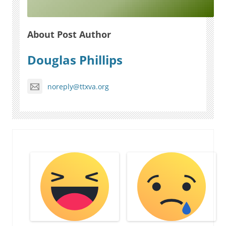
About Post Author
Douglas Phillips
noreply@ttxva.org