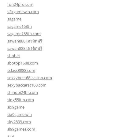
run24pro.com
s2kgamewin.com
sagame
sagame168th
sagame168th.com
sawan888 เครดิตฟรี
sawan888 เครดิตฟรี
sbobet
sbotop1688.com
sclass8888.com
sexxybet168-casino.com
sexybaccarat168.com
shinobi24hr.com
sing55fun.com
six9game
six9game.win
sky2899.com
sl99games.com
Slot