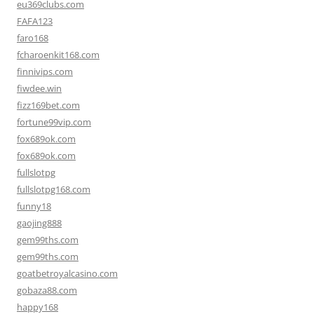
eu369clubs.com
FAFA123
faro168
fcharoenkit168.com
finnivips.com
fiwdee.win
fizz169bet.com
fortune99vip.com
fox689ok.com
fox689ok.com
fullslotpg
fullslotpg168.com
funny18
gaojing888
gem99ths.com
gem99ths.com
goatbetroyalcasino.com
gobaza88.com
happy168