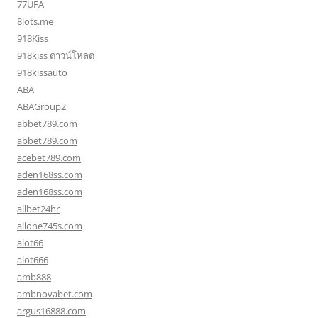
77UFA
8lots.me
918Kiss
918kiss ดาวน์โหลด
918kissauto
ABA
ABAGroup2
abbet789.com
abbet789.com
acebet789.com
aden168ss.com
aden168ss.com
allbet24hr
allone745s.com
alot66
alot666
amb888
ambnovabet.com
argus16888.com