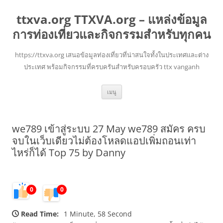
ttxva.org TTXVA.org – แหล่งข้อมูล
การท่องเที่ยวและกิจกรรมสำหรับทุกคน
https://ttxva.org เสนอข้อมูลท่องเที่ยวที่น่าสนใจทั้งในประเทศและต่าง
ประเทศ พร้อมกิจกรรมที่ครบครันสำหรับครอบครัว ttx vanganh
ข้าม
เมนู
ไป
ยัง
เนื้อหา
we789 เข้าสู่ระบบ 27 May we789 สมัคร ครบ
จบในเว็บเดียวไม่ต้องโหลดแอปเพิ่มถอนเท่า
ไหร่ก็ได้ Top 75 by Danny
0
0
Read Time:
1 Minute, 58 Second