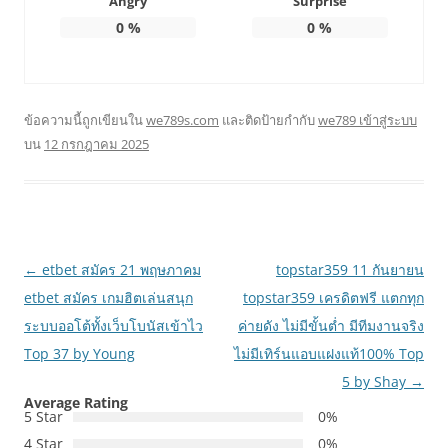
Angry
Surprise
0
%
0
%
ข้อความนี้ถูกเขียนใน
we789s.com
และติดป้ายกำกับ
we789 เข้าสู่ระบบ
บน
12 กรกฎาคม 2025
เมนู
←
etbet สมัคร 21 พฤษภาคม
topstar359 11 กันยายน
นำทาง
etbet สมัคร เกมฮิตเล่นสนุก
topstar359 เครดิตฟรี แตกทุก
เรื่อง
ระบบออโต้ทั้งเว็บโบนัสเข้าไว
ค่ายดัง ไม่มีขั้นต่ำ มีทีมงานจริง
Top 37 by Young
ไม่มีเทิร์นแอบแฝงแท้100% Top
5 by Shay
→
Average Rating
5 Star
0%
4 Star
0%