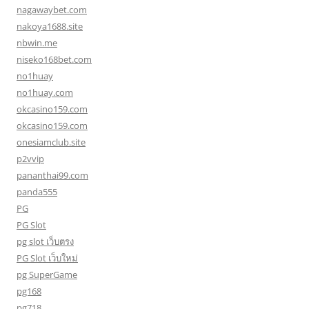
nagawaybet.com
nakoya1688.site
nbwin.me
niseko168bet.com
no1huay
no1huay.com
okcasino159.com
okcasino159.com
onesiamclub.site
p2vvip
pananthai99.com
panda555
PG
PG Slot
pg slot เว็บตรง
PG Slot เว็บใหม่
pg SuperGame
pg168
pg718