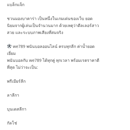
แบล็กแจ็ก
ชวนมองบาคาร่า เป็นหนึ่งในเกมเด่นของเว็บ ยอด
นิยมจากผู้เล่นเป็นจำนวนมาก ด้วยเหตุว่าดีลเลอร์สาว
สวย และระบบภาพเสียงที่สมจริง
we789 พนันบอลออนไลน์ ครบทุกลีก ค่าน้ำยอด
เยี่ยม
พนันบอลกับ we789 ได้ทุกคู่ ทุกเวลา พร้อมเรตราคาดี
ที่สุด ไม่ว่าจะเป็น:
พรีเมียร์ลีก
ลาลีกา
บุนเดสลีกา
กัลโช่