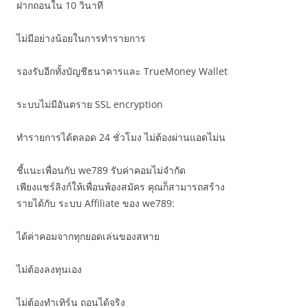
ฝากถอนใน 10 วินาที
ไม่มีอย่างน้อยในการทำรายการ
รองรับอีกทั้งบัญชีธนาคารและ TrueMoney Wallet
ระบบไม่มีอันตราย SSL encryption
ทำรายการได้ตลอด 24 ชั่วโมง ไม่ต้องผ่านแอดไม่น
ชี้แนะเพื่อนกับ we789 รับค่าคอมไม่จำกัด
เพียงแชร์ลิงก์ให้เพื่อนพ้องสมัคร คุณก็สามารถสร้าง
รายได้กับ ระบบ Affiliate ของ we789:
ได้ค่าคอมจากทุกยอดเล่นของสหาย
ไม่ต้องลงทุนเอง
ไม่ต้องทำเทิร์น ถอนได้จริง