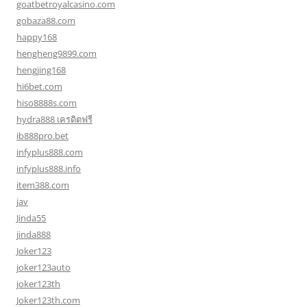
goatbetroyalcasino.com
gobaza88.com
happy168
hengheng9899.com
hengjing168
hi6bet.com
hiso8888s.com
hydra888 เครดิตฟรี
ib888pro.bet
infyplus888.com
infyplus888.info
item388.com
jav
Jinda55
jinda888
Joker123
joker123auto
joker123th
Joker123th.com