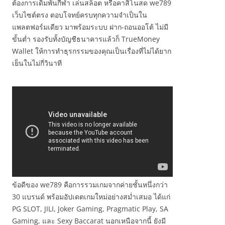
ต้องการเดิมพันกีฬา เล่นสล็อต หรือคาสิโนสด we789
เว็บไซต์ตรง ตอบโจทย์ครบทุกความจำเป็นใน
แพลตฟอร์มเดียว มาพร้อมระบบ ฝาก-ถอนออโต้ ไม่มี
ขั้นต่ำ รองรับทั้งบัญชีธนาคารแล้วก็ TrueMoney
Wallet ให้การทำธุรกรรมของคุณเป็นเรื่องที่ไม่ได้ยาก
เย็นในไม่กี่วินาที
ข้อดีของ we789 คือการรวมเกมจากค่ายชั้นหนึ่งกว่า
30 แบรนด์ พร้อมอัปเดตเกมใหม่อย่างสม่ำเสมอ ได้แก่
PG SLOT, JILI, Joker Gaming, Pragmatic Play, SA
Gaming, และ Sexy Baccarat นอกเหนือจากนี้ ยังมี