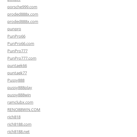
porsche999.com
proded888x.com
proded888x.com
punpro
PunPro66
PunPro66.com
PunPro777
PunPro777.com
puntaek66
puntaek77
Pussy888
pussy888play
pussy888win
ramclubx.com
RENO88WIN.COM
rich818
rich8188.com
rich8188.net