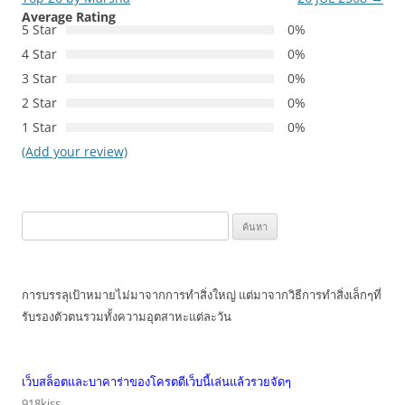
Average Rating
5 Star
0%
4 Star
0%
3 Star
0%
2 Star
0%
1 Star
0%
(Add your review)
ค้นหา
สำหรับ:
การบรรลุเป้าหมายไม่มาจากการทำสิ่งใหญ่ แต่มาจากวิธีการทำสิ่งเล็กๆที่
รับรองตัวตนรวมทั้งความอุตสาหะแต่ละวัน
เว็บสล็อตและบาคาร่าของโครตดีเว็บนี้เล่นแล้วรวยจัดๆ
918kiss