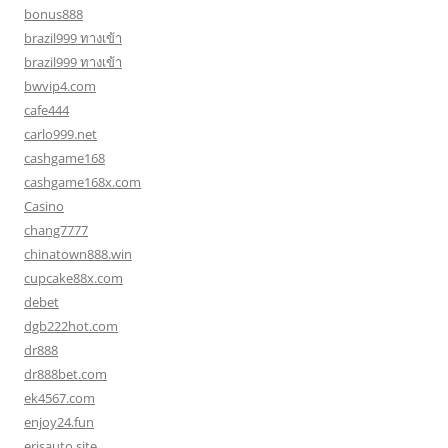
bonus888
brazil999 ทางเข้า
brazil999 ทางเข้า
bwvip4.com
cafe444
carlo999.net
cashgame168
cashgame168x.com
Casino
chang7777
chinatown888.win
cupcake88x.com
debet
dgb222hot.com
dr888
dr888bet.com
ek4567.com
enjoy24.fun
erisauto.site