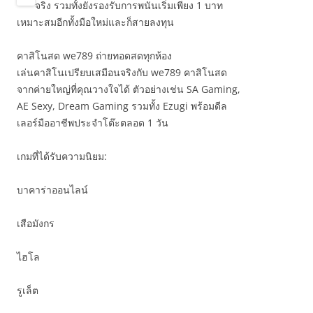
จริง รวมทั้งยังรองรับการพนันเริ่มเพียง 1 บาท
เหมาะสมอีกทั้งมือใหม่และก็สายลงทุน
คาสิโนสด we789 ถ่ายทอดสดทุกห้อง
เล่นคาสิโนเปรียบเสมือนจริงกับ we789 คาสิโนสด
จากค่ายใหญ่ที่คุณวางใจได้ ตัวอย่างเช่น SA Gaming,
AE Sexy, Dream Gaming รวมทั้ง Ezugi พร้อมดีล
เลอร์มืออาชีพประจำโต๊ะตลอด 1 วัน
เกมที่ได้รับความนิยม:
บาคาร่าออนไลน์
เสือมังกร
ไฮโล
รูเล็ต