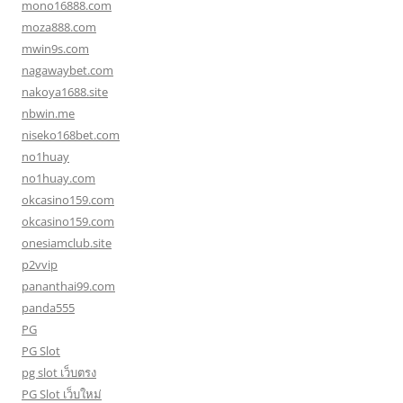
mono16888.com
moza888.com
mwin9s.com
nagawaybet.com
nakoya1688.site
nbwin.me
niseko168bet.com
no1huay
no1huay.com
okcasino159.com
okcasino159.com
onesiamclub.site
p2vvip
pananthai99.com
panda555
PG
PG Slot
pg slot เว็บตรง
PG Slot เว็บใหม่