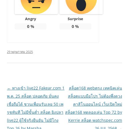
Angry
Surprise
0
%
0
%
29 พฤษภาคม 2025
เมนู
←
ทางเข้า live22 Fakear.com 1
สล็อต168 webตรง เทคนิคเล่น
นำทาง
พ.ค. 25 สล็อต ปลอดภัย มั่นคง
สล็อตแบบมือโปร ไม่ต้องพึ่งดวง
เรื่อง
เชื่อถือได้ ชวนเพื่อนรับเลย 50 เพ
คาสิโนออนไลน์ เว็บเปิดใหม่
รชทันที ไม่มีขั้นต่ำ สล็อต ยิงปลา
สล็อต168 ทดลองเล่น Top 72 by
live22 ผู้ใช้จริงยืนยัน ไม่มีโกง
Kerrie สล็อต watchspec.com
Top 26 by Marsha
26 JUL 2568
→