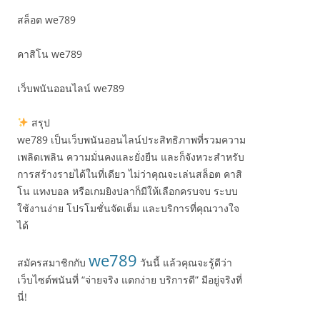
สล็อต we789
คาสิโน we789
เว็บพนันออนไลน์ we789
สรุป
we789 เป็นเว็บพนันออนไลน์ประสิทธิภาพที่รวมความ
เพลิดเพลิน ความมั่นคงและยั่งยืน และก็จังหวะสำหรับ
การสร้างรายได้ในที่เดียว ไม่ว่าคุณจะเล่นสล็อต คาสิ
โน แทงบอล หรือเกมยิงปลาก็มีให้เลือกครบจบ ระบบ
ใช้งานง่าย โปรโมชั่นจัดเต็ม และบริการที่คุณวางใจ
ได้
we789
สมัครสมาชิกกับ
วันนี้ แล้วคุณจะรู้ดีว่า
เว็บไซต์พนันที่ “จ่ายจริง แตกง่าย บริการดี” มีอยู่จริงที่
นี่!