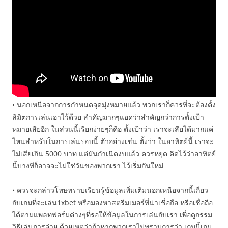
• นอกเหนือจากการกำหนดจุดมุ่งหมายแล้ว พวกเราก็ควรที่จะต้องตั้ง
ลิมิตการเล่นเอาไว้ด้วย สำคัญมากๆแอดว่าสำคัญกว่าการตั้งเป้า
หมายเสียอีก ในส่วนนี้เรียกง่ายๆก็คือ ตั้งเป้าว่า เราจะเสียได้มากแค่
ไหนสำหรับในการเล่นรอบนี้ ตัวอย่างเช่น ตั้งว่า ในอาทิตย์นี้ เราจะ
ไม่เสียเกิน 5000 บาท แต่มันกำเนิดงบแล้ว ควรหยุด คิดไว้ว่าอาทิตย์
นี้บางทีก็อาจจะไม่ใช่วันของพวกเรา ไว้เริ่มกันใหม่
• ควรจะกล่าวโทษทราบเรียนรู้ข้อมูลเพิ่มเติมนอกเหนือจากนี้เกี่ยว
กับเกมที่จะเล่น1xbet หรือมองหาสตรีมเมอร์ที่น่าเชื่อถือ หรือเชื่อถือ
ได้ตามแพลทฟอร์มต่างๆที่รอให้ข้อมูลในการเล่นกับเรา เพื่อดูกรรม
วิธีเล่นการจ่าย ด้วยเหตุว่าถ้าหากพวกเราไม่ทราบการว่า เกมนี้เกม