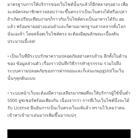
มาตรฐานการให้บริการของเว็บไซต์นั้นๆแล้วก็อีกหลายๆอย่าง เพื่อ
จะสมัครสมาชิกตรวจสอบว่าจะขึ้นตรงว่าเป็นเว็บตรงได้หรือเปล่า
ถ้าเกิดเปรียบเทียบง่ายๆก็ราวกับเว็บไซต์ตรงเป็นอาหารได้รับ อย.
แล้ว พร้อมขายอย่างแม่นยำและก็ตามมาตรฐานสากลจากทั้งโลก
นั่นเองจ้า โดยสล็อตเว็บไซต์ตรง จะต้องมีคุณลักษณะเบื้องต้น
ประมาณนี้เลย!
• เป็นเว็บที่มีระบบรักษาความปลอดภัยอย่างครบถ้วน อีกทั้งในด้าน
ของ ข้อมูลส่วนตัว เรื่องราวบันทึกวิธีการทำธุรกรรม รวมไปถึง
ระบบความปลอดภัยของการฝากถอนและก็เล่นเกมpgslotในเว็บ
นั้นๆทุกต้นแบบ
• ระบบหน้าเว็บจะต้องมีความเสถียรมากพอที่จะให้บริการผู้ใช้ขั้นต่ำ
5000 ยูซเซอร์พร้อมเพียงกัน เนื่องจากว่า การที่เว็บเว็บไซต์นึ่งจะได้
รับ License ยืนยันการเป็นเว็บตรงเว็บแท้แล้ว ทราบไว้เลยว่าคน
เข้าหาเข้ามาเล่นมากเพิ่มขึ้นมากแน่ๆ