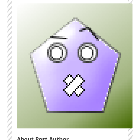
About Post Author