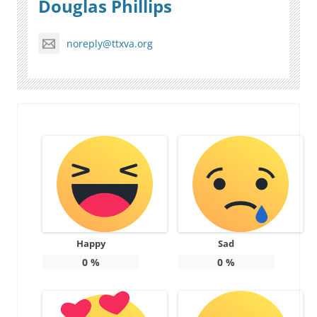
Douglas Phillips
noreply@ttxva.org
Happy
Sad
0
%
0
%