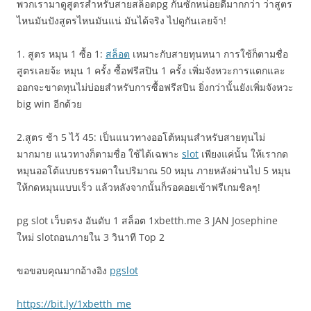
พวกเรามาดูสูตรสำหรับสายสล็อตpg กันซักหน่อยดีมากกว่า ว่าสูตร
ไหนมันปังสูตรไหนมันแน่ มันได้จริง ไปดูกันเลยจ้า!
1. สูตร หมุน 1 ซื้อ 1:
สล็อต
เหมาะกับสายทุนหนา การใช้ก็ตามชื่อ
สูตรเลยจ้ะ หมุน 1 ครั้ง ซื้อฟรีสปิน 1 ครั้ง เพิ่มจังหวะการแตกและ
ออกจะขาดทุนไม่บ่อยสำหรับการซื้อฟรีสปิน ยิ่งกว่านั้นยังเพิ่มจังหวะ
big win อีกด้วย
2.สูตร ช้า 5 ไว้ 45: เป็นแนวทางออโต้หมุนสำหรับสายทุนไม่
มากมาย แนวทางก็ตามชื่อ ใช้ได้เฉพาะ
slot
เพียงแค่นั้น ให้เรากด
หมุนออโต้แบบธรรมดาในปริมาณ 50 หมุน ภายหลังผ่านไป 5 หมุน
ให้กดหมุนแบบเร็ว แล้วหลังจากนั้นก็รอคอยเข้าฟรีเกมชิลๆ!
pg slot เว็บตรง อันดับ 1 สล็อต 1xbetth.me 3 JAN Josephine
ใหม่ slotถอนภายใน 3 วินาที Top 2
ขอขอบคุณมากอ้างอิง
pgslot
https://bit.ly/1xbetth_me