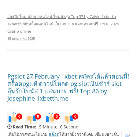
…
เว็บเปิดใหม่ สล็อตออนไลน์ ใหม่ล่าสุด Top 37 by Calvin 1xbetth
1xbetth.biz สล็อตออนไลน์ เว็บแตกง่าย แจกเครดิตฟรี 3 พ.ค. 2025
casino online
15 พฤษภาคม 2025
Pgslot 27 February 1xbet สมัครได้แล้วตอนนี้!
สล็อตpgแท้ ดาวน์โหลด pg slotเงินชัวร์ slot
ลุ้นรับโบนัส 1 แสนบาท ฟรี! Top 86 by
Josephine 1xbetth.me
0
0
0
0
Read Time:
5 Minute, 6 Second
เพิ่มโอกาสชนะในเกม
สล็อต
ให้มากยิ่งกว่าที่เคย เซียนเขาเล่น