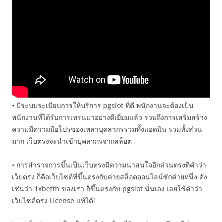
• มีระบบระเบียบการให้บริการ pgslot ที่ดี พนักงานจะต้องเป็น
พนักงานที่ได้รับการเทรนมาอย่างดีเยี่ยมแล้ว รวมถึงการเสริมสร้าง
ความมีความมือโปรของเหล่าบุคลากรรวมทั้งแอดมิน รวมทั้งส่วน
มาก เว็บตรงจะนำเข้าบุคลากรจากสล็อต
• การสำรวจการขึ้นเป็นเว็บตรงมีความน่าสนใจอีกส่วนตรงที่คำว่า
เว็บตรง ก็คือเว็บไซต์ที่ขึ้นตรงกับค่ายสล็อตออนไลน์ซักค่ายหนึ่ง ดัง
เช่นว่า 1xbetth ของเรา ก็ขึ้นตรงกับ pgslot นั่นเอง เลยใช้คำว่า
เว็บไซต์ตรง License แท้ได้!