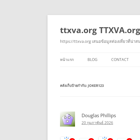
ttxva.org TTXVA.org 
https://ttxva.org เสนอข้อมูลท่องเที่ยวที่น
หน้าแรก
BLOG
CONTACT
คลังเก็บป้ายกำกับ:
JOKER123
Douglas Phillips
20 กุมภาพันธ์ 2026