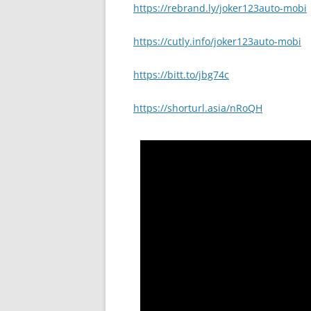
https://rebrand.ly/joker123auto-mobi
https://cutly.info/joker123auto-mobi
https://bitt.to/jbg74c
https://shorturl.asia/nRoQH