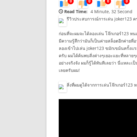
0
0
0
0
Read Time:
4 Minute, 32 Second
รีวิวประสบการณ์การเล่น joker123 คร
ก่อนที่จะผมจะได้ลองเล่น โจ๊กเกอร์123
มีความรู้สึกว่ามันก็เป็นค่ายสล็อตอีกค่ายที
ลองเข้าไปเล่น joker123 ขมักเขม้นครั้งแร
ครับ ผมได้ค้นพบสิ่งต่างๆเยอะแยะที่หลาย
อย่างจริงจัง ผมก็รู้ได้ทันทีเลยว่า นี่แหละ
เลยครับผม!
สิ่งที่ผมดูได้จากการเล่นโจ๊กเกอร์12