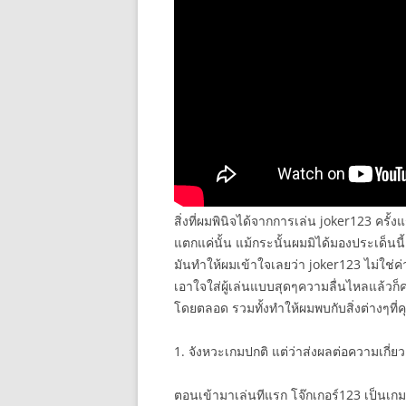
สิ่งที่ผมพินิจได้จากการเล่น joker123 ครั
แตกแค่นั้น แม้กระนั้นผมมิได้มองประเด็นนี้
มันทำให้ผมเข้าใจเลยว่า joker123 ไม่ใช่ค
เอาใจใส่ผู้เล่นแบบสุดๆความลื่นไหลแล้วก็คว
โดยตลอด รวมทั้งทำให้ผมพบกับสิ่งต่างๆที
1. จังหวะเกมปกติ แต่ว่าส่งผลต่อความเกี่ยวเ
ตอนเข้ามาเล่นทีแรก โจ๊กเกอร์123 เป็นเก