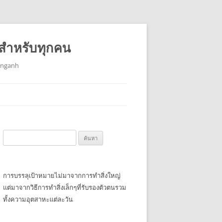
มสำหรับทุกคน
vanganh
ค้นหา
สำหรับ:
การบรรลุเป้าหมายไม่มาจากการทำสิ่งใหญ่
แต่มาจากวิธีการทำสิ่งเล็กๆที่รับรองตัวตนรวม
ทั้งความอุตสาหะแต่ละวัน