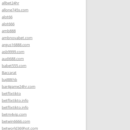
allbet24hr
allone745s.com
alot66
alot666
amb888
ambnovabet.com
argus16888.com
asb9999.com
audi688.com
babet555.com
Baccarat
baj88thb
bar4game24hr.com
betflixtikto
betflixtikto.info
betflixtikto.info
betm4vip.com
betwin6666.com
betworld369hot.com