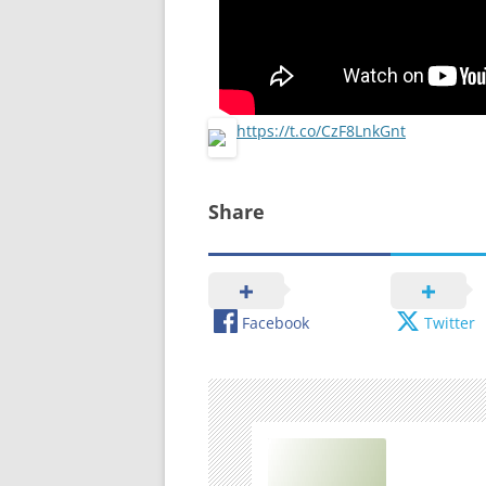
https://t.co/CzF8LnkGnt
Share
Facebook
Twitter