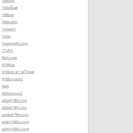
168slot
168สล็อต
188bet
188betth
1xbetth
1xbit
1xgameth.com
77UFA
8lots.me
918Kiss
918kiss ดาวน์โหลด
918kissauto
ABA
ABAGroup2
abbet789.com
abbet789.com
acebet789.com
aden168ss.com
aden168ss.com