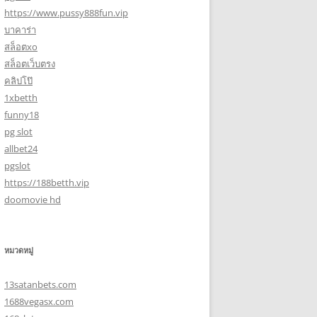
https://www.pussy888fun.vip
บาคาร่า
สล็อตxo
สล็อตเว็บตรง
คลิปโป๊
1xbetth
funny18
pg slot
allbet24
pgslot
https://188betth.vip
doomovie hd
หมวดหมู่
13satanbets.com
1688vegasx.com