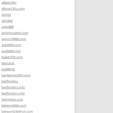
allbet24hr
allone745s.com
alot66
alot666
amb888
ambnovabet.com
argus16888.com
asb9999.com
audi688.com
babet555.com
Baccarat
baj88thb
bar4game24hr.com
betflixtikto
betflixtikto.info
betflixtikto.info
betm4vip.com
betwin6666.com
betworld369hot.com