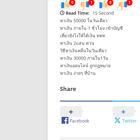
0
1
0
1
Read Time:
15 Second
หาเงิน 50000 ในวันเดียว
หาเงิน ภายใน 1 ชั่วโมง เข้าบัญชี
เที่ยวยังไงให้ได้เงิน ททท
หาเงิน 2แสน ด่วน
วิธีหาเงินหมื่นในวันเดียว
หาเงิน 30000 ภายใน1วัน
หาเงินออนไลน์ ถูกกฎหมาย
หาเงิน ง่ายๆ ที่บ้าน
Share
Facebook
Twitter