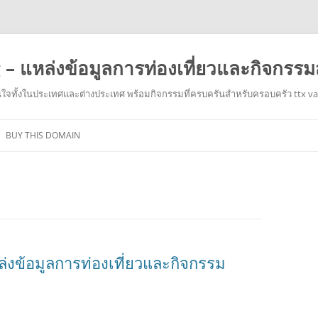
– แหล่งข้อมูลการท่องเที่ยวและกิจกรร
่าสนใจทั้งในประเทศและต่างประเทศ พร้อมกิจกรรมที่ครบครันสำหรับครอบครัว ttx 
ข้าม
ไป
BUY THIS DOMAIN
ยัง
เนื้อหา
ล่งข้อมูลการท่องเที่ยวและกิจกรรม