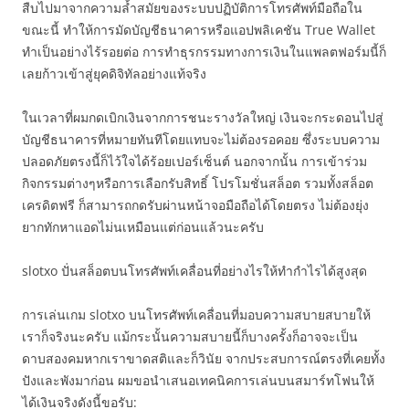
สืบไปมาจากความล้ำสมัยของระบบปฏิบัติการโทรศัพท์มือถือใน
ขณะนี้ ทำให้การมัดบัญชีธนาคารหรือแอปพลิเคชัน True Wallet
ทำเป็นอย่างไร้รอยต่อ การทำธุรกรรมทางการเงินในแพลตฟอร์มนี้ก็
เลยก้าวเข้าสู่ยุคดิจิทัลอย่างแท้จริง
ในเวลาที่ผมกดเบิกเงินจากการชนะรางวัลใหญ่ เงินจะกระดอนไปสู่
บัญชีธนาคารที่หมายทันทีโดยแทบจะไม่ต้องรอคอย ซึ่งระบบความ
ปลอดภัยตรงนี้ก็ไว้ใจได้ร้อยเปอร์เซ็นต์ นอกจากนั้น การเข้าร่วม
กิจกรรมต่างๆหรือการเลือกรับสิทธิ์ โปรโมชั่นสล็อต รวมทั้งสล็อต
เครดิตฟรี ก็สามารถกดรับผ่านหน้าจอมือถือได้โดยตรง ไม่ต้องยุ่ง
ยากทักหาแอดไม่นเหมือนแต่ก่อนแล้วนะครับ
slotxo ปั่นสล็อตบนโทรศัพท์เคลื่อนที่อย่างไรให้ทำกำไรได้สูงสุด
การเล่นเกม slotxo บนโทรศัพท์เคลื่อนที่มอบความสบายสบายให้
เราก็จริงนะครับ แม้กระนั้นความสบายนี้ก็บางครั้งก็อาจจะเป็น
ดาบสองคมหากเราขาดสติและก็วินัย จากประสบการณ์ตรงที่เคยทั้ง
ปังและพังมาก่อน ผมขอนำเสนอเทคนิคการเล่นบนสมาร์ทโฟนให้
ได้เงินจริงดังนี้ขอรับ: