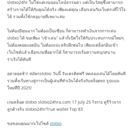
slotxo24hr ไม่ใช่แค่เกมออนไลน์ธรรมดา แต่เป็นวัสดุซึ่งสามารถ
สร้างรายได้ให้กับคุณได้จริง เพียงแต่คุณ เลือกเล่นกับเว็บตรงที่ไว้ใจ
ได้ รวมทั้งใช้กลอุบายที่เหมาะสม
ไม่ต้องมีทุนมาก ไม่ต้องเป็นเซียน ก็สามารถทำเงินจากการเล่น
slotxo ได้ ขอเพียง “เข้าเล่น” แล้วก็เปิดใจให้กับประสบการณ์ใหม่ๆ
ไม่ต้องคอยแอดมิน ไม่ต้องแปะสลิปอีกต่อไป เพียงแค่ล็อกอินเข้า
เว็บไซต์แล้วเลือกเกมที่อยากได้ ก็สามารถเริ่มความสนุกสนาน
ร่าเริงได้ทันที
อย่าคอยช้า! สมัครslotxo วันนี้ รับเครดิตฟรี ทดลองเล่นได้โดยทันที
รวมทั้งเริ่มทางสู่การเป็นผู้เล่นที่ทำเงินได้จริงกับสล็อตxo รูปแบบ
ใหม่ที่ปี 2025!
เกมสล็อต slotxo slotxo24hra.com 17 July 25 Terra ดูรีวิวจาก
ลูกค้าจริง slotxo24hrTrue wallet Top 83
ขอขอบคุณมากเว็ปไซต์
slotxo