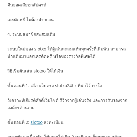
คืนยอดเสียทุกสัปดาห์
เครดิตฟรี ไม่ต้องฝากก่อน
4. ระบบสมาชิกสะสมแต้ม
ระบบใหม่ของ slotxo ให้ผู้เล่นสะสมแต้มทุกครั้งที่เดิมพัน สามารถ
นำแต้มมาแลกเครดิตฟรี หรือของรางวัลพิเศษได้
วิธีเริ่มต้นเล่น slotxo ให้ได้เงิน
ขั้นตอนที่ 1: เลือกเว็บตรง slotxo24hr ที่น่าไว้วางใจ
วิเคราะห์เกียรติศักดิ์เว็บไซต์ รีวิวจากผู้เล่นจริง และการรับรองจาก
องค์กรด้านเกม
ขั้นตอนที่ 2:
slotxo
ลงทะเบียน
กรอกข้อมูลเบื้องต้น ใช้เวลาไม่เกิน 2 นาที และก็สามารถ สมัคร