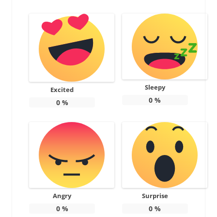
Sleepy
Excited
0
%
0
%
Angry
Surprise
0
%
0
%