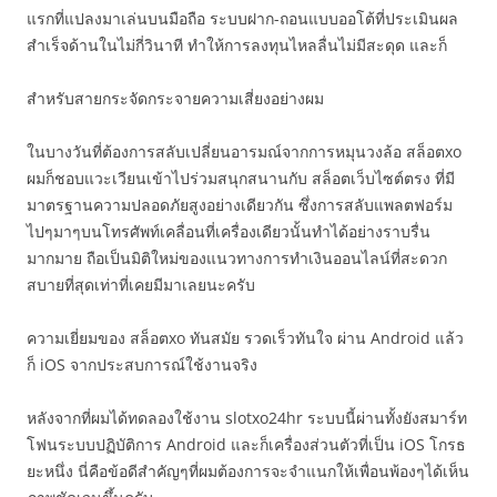
แรกที่แปลงมาเล่นบนมือถือ ระบบฝาก-ถอนแบบออโต้ที่ประเมินผล
สำเร็จด้านในไม่กี่วินาที ทำให้การลงทุนไหลลื่นไม่มีสะดุด และก็
สำหรับสายกระจัดกระจายความเสี่ยงอย่างผม
ในบางวันที่ต้องการสลับเปลี่ยนอารมณ์จากการหมุนวงล้อ สล็อตxo
ผมก็ชอบแวะเวียนเข้าไปร่วมสนุกสนานกับ สล็อตเว็บไซต์ตรง ที่มี
มาตรฐานความปลอดภัยสูงอย่างเดียวกัน ซึ่งการสลับแพลตฟอร์ม
ไปๆมาๆบนโทรศัพท์เคลื่อนที่เครื่องเดียวนั้นทำได้อย่างราบรื่น
มากมาย ถือเป็นมิติใหม่ของแนวทางการทำเงินออนไลน์ที่สะดวก
สบายที่สุดเท่าที่เคยมีมาเลยนะครับ
ความเยี่ยมของ สล็อตxo ทันสมัย รวดเร็วทันใจ ผ่าน Android แล้ว
ก็ iOS จากประสบการณ์ใช้งานจริง
หลังจากที่ผมได้ทดลองใช้งาน slotxo24hr ระบบนี้ผ่านทั้งยังสมาร์ท
โฟนระบบปฏิบัติการ Android และก็เครื่องส่วนตัวที่เป็น iOS โกรธ
ยะหนึ่ง นี่คือข้อดีสำคัญๆที่ผมต้องการจะจำแนกให้เพื่อนพ้องๆได้เห็น