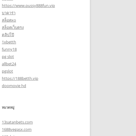
https://www.pussy888fun.vip
บาคาร่า
สล็อตxo
สล็อตเว็บตรง
คลิปโป๊
1xbetth
funny18
pg slot
allbet24
pgslot
https://188betth.vip
doomovie hd
หมวดหมู่
13satanbets.com
1688vegasx.com