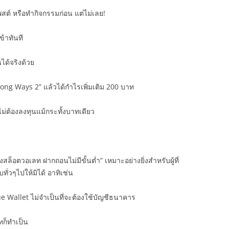
พสต์ หรือทำกิจกรรมก่อน แต่ไม่เลย!
ข้าทันที
ได้จริงด้วย
ng Ways 2” แล้วได้กำไรเพิ่มเติม 200 บาท
่าไม่ต้องลงทุนแม้กระทั้งบาทเดียว
็อตวอเลท ฝากถอนไม่มีขั้นต่ำ” เหมาะอย่างยิ่งสำหรับผู้ที่
็บทั่วๆไปให้มิได้ อาทิเช่น
e Wallet ไม่จำเป็นที่จะต้องใช้บัญชีธนาคาร
ทก็ทำเป็น