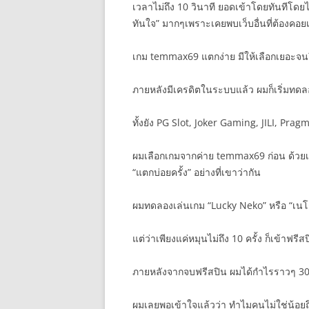
เวลาไม่ถึง 10 วินาที ยอดเข้าโดยทันทีโดยไ
ทันใจ” มากๆเพราะเคยพบเว็บอื่นที่ต้องคอยเ
เกม temmax69 แตกง่าย มีให้เลือกเยอะจนถึ
ภายหลังมีเครดิตในระบบแล้ว ผมก็เริ่มทดลอง
ทั้งยัง PG Slot, Joker Gaming, JILI, Prag
ผมเลือกเกมจากค่าย temmax69 ก่อน ด้วยเห
“แตกบ่อยครั้ง” อย่างที่เขาว่ากัน
ผมทดลองเล่นเกม “Lucky Neko” หรือ “เนโ
แต่ว่าเพียงแค่หมุนไม่ถึง 10 ครั้ง ก็เข้าฟร
ภายหลังจากจบฟรีสปิน ผมได้กำไรราวๆ 30
ผมเลยพอเข้าใจแล้วว่า ทำไมคนไม่ใช่น้อยถึ