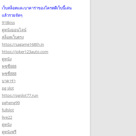
เว็บสล็อตและบาคาร่าของโครตดีเว็บนี้เล่น
แล้วรวยจัดๆ
918kiss
ดูหนังออนไลน์
สล็อตเว็บตรง
https://sagame168th.in
https://joker123auto.com
ดูหนัง
พุซซี่888
พุซซี่888
บาคาร่า
pg slot
https://pgslot77.run
pgheng99
fullslot
live22
ดูหนัง
ดูหนังฟรี