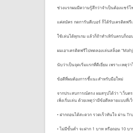
ช่วงแรกผมมีความรู้สึกว่าจำเป็นต้องแชร์โ
แค่สมัคร กดการันตีเบอร์ ก็ได้รับเครดิตฟรีเ
ใช้เล่นได้ทุกเกม แล้วก็ถ้าทำเทิร์นครบก็ถอน
ผมเอาเครดิตฟรีไปทดลองเล่นสล็อต “Mahjo
นับว่าเป็นจุดเริ่มแรกที่ดีเยี่ยม เพราะเหตุว
ข้อดีที่ผมต้องการชี้แนะสำหรับมือใหม่
จากประสบการณ์ตรง ผมสรุปได้ว่า “เว็บตรงสล
เพิ่งเริ่มเล่น ด้วยเหตุว่ามีข้อดีหลายแบบที่เว
• ฝากถอนได้สะดวก รวดเร็วทันใจ ผ่าน Tru
• ไม่มีขั้นต่ำ จะฝาก 1 บาท หรือถอน 10 บา