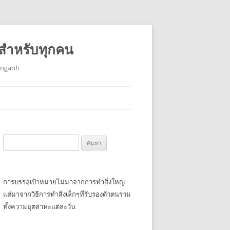
มสำหรับทุกคน
vanganh
ค้นหา
สำหรับ:
การบรรลุเป้าหมายไม่มาจากการทำสิ่งใหญ่
แต่มาจากวิธีการทำสิ่งเล็กๆที่รับรองตัวตนรวม
ทั้งความอุตสาหะแต่ละวัน