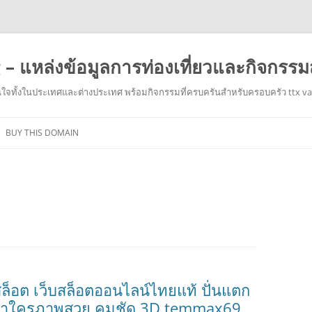
– แหล่งข้อมูลการท่องเที่ยวและกิจกรร
่าสนใจทั้งในประเทศและต่างประเทศ พร้อมกิจกรรมที่ครบครันสำหรับครอบครัว ttx 
ข้าม
ไป
BUY THIS DOMAIN
ยัง
เนื้อหา
็อต เว็บสล็อตออนไลน์ไทยแท้ ปั่นแตก
งกว่าใครภาพสวย คมชัด 3D temmax69