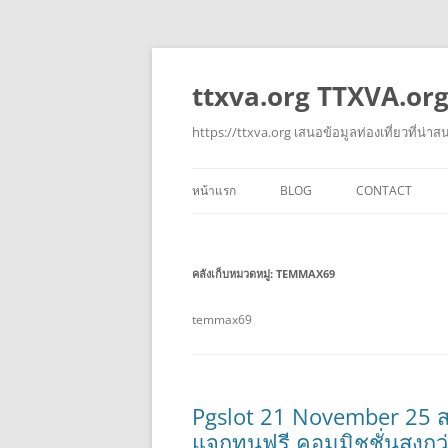
ttxva.org TTXVA.org 
https://ttxva.org เสนอข้อมูลท่องเที่ยวที่น
หน้าแรก
BLOG
CONTACT
คลังเก็บหมวดหมู่:
TEMMAX69
temmax69
Pgslot 21 November 25 สล
แจกทุนฟรี คอมมิชชั่นสู