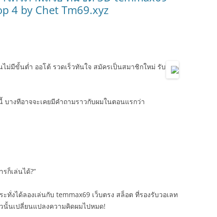
op 4 by Chet Tm69.xyz
มีขั้นต่ำ ออโต้ รวดเร็วทันใจ สมัครเป็นสมาชิกใหม่ รับ
อหานี้ บางทีอาจจะเคยมีคำถามราวกับผมในตอนแรกว่า
รก็เล่นได้?”
กระทั่งได้ลองเล่นกับ temmax69 เว็บตรง สล็อต ที่รองรับวอเลท
วนั้นเปลี่ยนแปลงความคิดผมไปหมด!