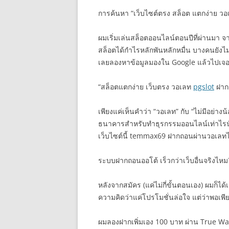
การค้นหา “เว็บไซต์ตรง สล็อต แตกง่าย วอ
ผมเริ่มเล่นสล็อตออนไลน์ตอนปีที่ผ่านมา จ
สล็อตได้กำไรหลักพันหลักหมื่น บางคนยังไม
เลยลองหาข้อมูลมองใน Google แล้วไปเจอเว็
“สล็อตแตกง่าย เว็บตรง วอเลท
pgslot
ฝากถ
เพียงแค่เห็นคำว่า “วอเลท” กับ “ไม่มีอย่าง
ธนาคารสำหรับทำธุรกรรมออนไลน์เท่าไรนัก แม
เว็บไซต์นี้ temmax69 ฝากถอนผ่านวอเลทไ
ระบบฝากถอนออโต้ เร็วกว่าเว็บอื่นจริงไหม
หลังจากสมัคร (แค่ไม่กี่ขั้นตอนเอง) ผมก็ไ
ความคิดว่าแค่โปรโมชั่นล่อใจ แต่ว่าพอเพี
ผมลองฝากเพิ่มเอง 100 บาท ผ่าน True Wall