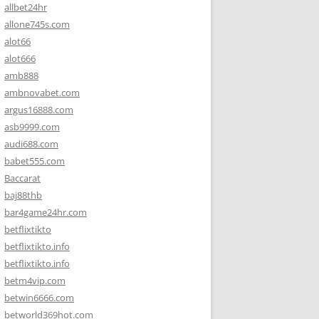
allbet24hr
allone745s.com
alot66
alot666
amb888
ambnovabet.com
argus16888.com
asb9999.com
audi688.com
babet555.com
Baccarat
baj88thb
bar4game24hr.com
betflixtikto
betflixtikto.info
betflixtikto.info
betm4vip.com
betwin6666.com
betworld369hot.com