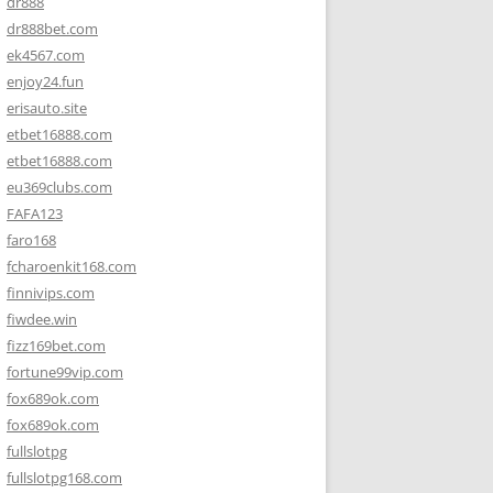
dr888
dr888bet.com
ek4567.com
enjoy24.fun
erisauto.site
etbet16888.com
etbet16888.com
eu369clubs.com
FAFA123
faro168
fcharoenkit168.com
finnivips.com
fiwdee.win
fizz169bet.com
fortune99vip.com
fox689ok.com
fox689ok.com
fullslotpg
fullslotpg168.com