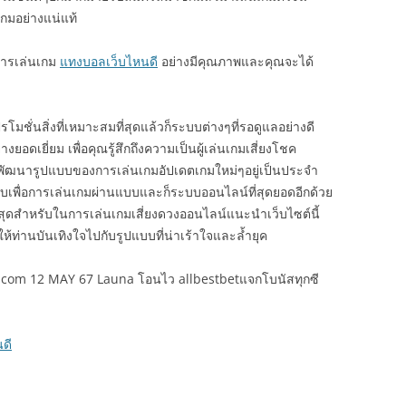
กมอย่างแน่แท้
นการเล่นเกม
แทงบอลเว็บไหนดี
อย่างมีคุณภาพและคุณจะได้
โปรโมชั่นสิ่งที่เหมาะสมที่สุดแล้วก็ระบบต่างๆที่รอดูแลอย่างดี
ดเยี่ยม เพื่อคุณรู้สึกถึงความเป็นผู้เล่นเกมเสี่ยงโชค
การพัฒนารูปแบบของการเล่นเกมอัปเดตเกมใหม่ๆอยู่เป็นประจำ
ับเพื่อการเล่นเกมผ่านแบบและก็ระบบออนไลน์ที่สุดยอดอีกด้วย
ี่สุดสำหรับในการเล่นเกมเสี่ยงดวงออนไลน์แนะนำเว็บไซต์นี้
ให้ท่านบันเทิงใจไปกับรูปแบบที่น่าเร้าใจและล้ำยุค
t.com 12 MAY 67 Launa โอนไว allbestbetแจกโบนัสทุกซี
ดี