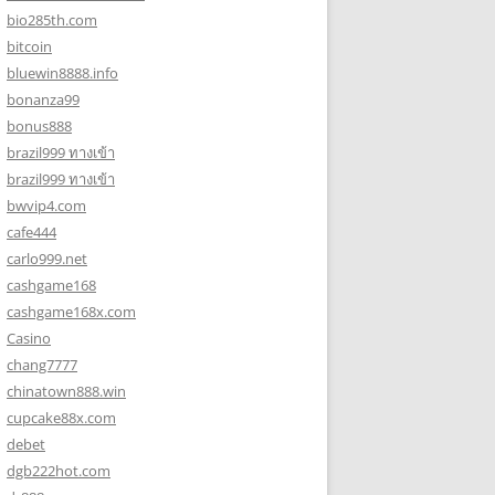
bio285th.com
bitcoin
bluewin8888.info
bonanza99
bonus888
brazil999 ทางเข้า
brazil999 ทางเข้า
bwvip4.com
cafe444
carlo999.net
cashgame168
cashgame168x.com
Casino
chang7777
chinatown888.win
cupcake88x.com
debet
dgb222hot.com