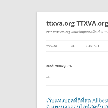
ttxva.org TTXVA.org 
https://ttxva.org เสนอข้อมูลท่องเที่ยวที่น
หน้าแรก
BLOG
CONTACT
คลังเก็บหมวดหมู่:
UFA
ufa
เว็บแทงบอลที่ดีที่สุด All
ดี แทงบอลออนไลน์สุดทัน