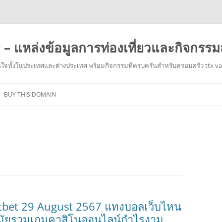
– แหล่งข้อมูลการท่องเที่ยวและกิจกรร
่าสนใจทั้งในประเทศและต่างประเทศ พร้อมกิจกรรมที่ครบครันสำหรับครอบครัว ttx 
ข้าม
ไป
BUY THIS DOMAIN
ยัง
เนื้อหา
bestbet 29 August 2567 แทงบอลเว็บไหน
สมัยรวมเกมคาสิโนออนไลน์กำไรงาม