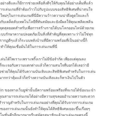
างดีและก็มีการช่วยเหลือสิ่งดีๆให้กับคุณได้อย่างเต็มที่แล้ว
รเล่นเกมที่จำต้องว้าวไปกับรูปแบบของสิทธิพิเศษที่น่าสนใจ
งใหม่ๆในการเล่นเกมที่นี่มีความว้าวความน่าดึงดูดใจและก็
ับเคล็ดลับเทคโนโลยีที่ทันสมัยและยังมีผลให้คุณเพลิดเพลิน
่จุดสุดยอดสำหรับเพื่อการสร้างรายได้บนโลกออนไลน์ด้วยเกม
ะบบรักษาความปลอดภัยเป็นสิ่งที่สำคัญที่สุดเพราะว่าไม่ใช่ทุก
ปรากฏดีๆแล้วก็ระบบหลังบ้านที่มีความพร้อมที่เป็นอย่างนี้ก็
ให้คุณเชื่อมั่นได้ในการเล่นเกมที่นี่
าเล่นได้ไพเราะเพราะพริ้งเราไม่มีข้อจำกัด เพียงแต่คุณลง
ก็จะเจอกับความแตกต่างแล้วก็ความสนใจที่บอกได้เลยว่ามี
ื่อช่วยให้คุณได้รับความบันเทิงและสิทธิพิเศษสำหรับในการเล่น
มมากกว่าคุ้มแล้วก็สร้างความบันเทิงและก็หาเงินไปในตัว
n ของทางเว็บยูฟ่านั้นมีความพร้อมเพรียงที่จะรอได้ข้อแนะนำ
ะทำให้คุณสามารถเล่นเกมได้อย่างมีความสุขคอยอำนวยความสะดวก
สำราญสำหรับในการเล่นเกมอย่างที่คุณได้รับจากการเล่นเกม
ของการเล่นเกมนั้นยังทำให้คุณได้สิทธิพิเศษเยอะขึ้นเรื่อยๆ
รโมชั่นดีๆอีกมากมายรีบสมัครสมาชิกแล้วมาเล่นเกมตรงนี้