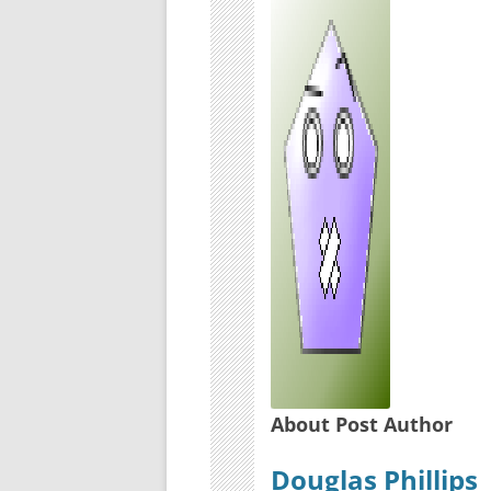
About Post Author
Douglas Phillips