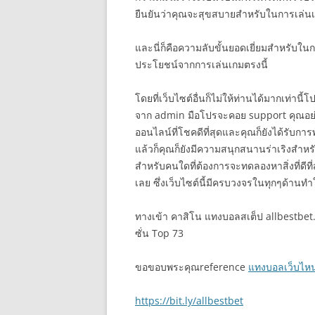
ยืนยันว่าคุณจะสุขสบายสำหรับในการเล่นเ
และนี่ก็คือความลับขั้นยอดเยี่ยมสำหรับใ
ประโยชน์จากการเล่นเกมตรงนี้
โดยที่เว็บไซต์อื่นก็ไม่ให้ท่านได้มากเท่านี้
จาก admin มือโปรจะคอย support คุณอย่างยอ
ออนไลน์ที่โชคดีที่สุดและคุณก็ยังได้รับ
แล้วก็คุณก็ยังมีความสนุกสนานร่าเริงสำหร
สำหรับคนใดที่ต้องการจะทดลองหาสิ่งที่ดีท
เลย ซึ่งเว็บไซต์นี้มีครบวงจรในทุกๆด้านทำ
ทางเข้า คาสิโน แทงบอลสเต็ป allbestbe
ซั่น Top 73
ขอขอบพระคุณreference
แทงบอลเว็บไหน
https://bit.ly/allbestbet