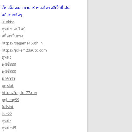
เว็บสล็อตและบาคาร่าของโครตดีเว็บนี้เล่น
แล้วรวยจัดๆ
918kiss
ดูหนังออนไลน์
สล็อตเว็บตรง
https://sagame168th.in
https://joker123auto.com
ดูหนัง
พุซซี่888
พุซซี่888
บาคาร่า
pg slot
https://pgslot77.run
pgheng99
fullslot
live22
ดูหนัง
ดูหนังฟรี