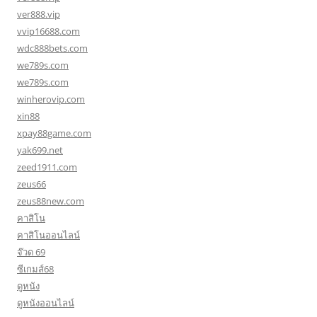
ver888.vip
vvip16688.com
wdc888bets.com
we789s.com
we789s.com
winherovip.com
xin88
xpay88game.com
yak699.net
zeed1911.com
zeus66
zeus88new.com
คาสิโน
คาสิโนออนไลน์
จ๊วด 69
ซีเกมส์68
ดูหนัง
ดูหนังออนไลน์