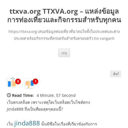
ttxva.org TTXVA.org – แหล่งข้อมูล
การท่องเที่ยวและกิจกรรมสำหรับทุกคน
https://ttxva.org เสนอข้อมูลท่องเที่ยวที่น่าสนใจทั้งในประเทศและต่าง
ประเทศ พร้อมกิจกรรมที่ครบครันสำหรับครอบครัว ttx vanganh
ข้าม
เมนู
ไป
ยัง
เนื้อหา
ลิงก์
0
1
Read Time:
4 Minute, 57 Second
เว็บตรงสล็อต เพราะเหตุใดเว็บสล็อตเว็บไซต์ตรง
Jinda888 ถึงเป็นที่ยมสุดๆตอนนี้?
jinda888
เว็บ
นั้นมีชื่อในเรื่องที่เกี่ยวข้องกับการ