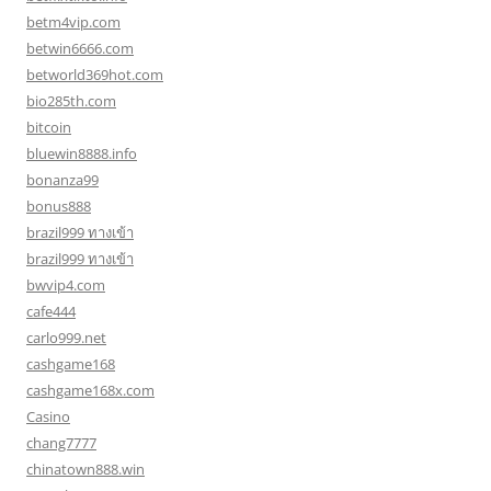
betm4vip.com
betwin6666.com
betworld369hot.com
bio285th.com
bitcoin
bluewin8888.info
bonanza99
bonus888
brazil999 ทางเข้า
brazil999 ทางเข้า
bwvip4.com
cafe444
carlo999.net
cashgame168
cashgame168x.com
Casino
chang7777
chinatown888.win