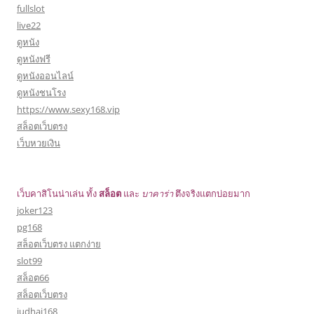
fullslot
live22
ดูหนัง
ดูหนังฟรี
ดูหนังออนไลน์
ดูหนังชนโรง
https://www.sexy168.vip
สล็อตเว็บตรง
เว็บหวยเงิน
เว็บคาสิโนน่าเล่น ทั้ง
สล็อต
และ
บาคาร่า
ตึงจริงแตกบ่อยมาก
joker123
pg168
สล็อตเว็บตรง แตกง่าย
slot99
สล็อต66
สล็อตเว็บตรง
judhai168