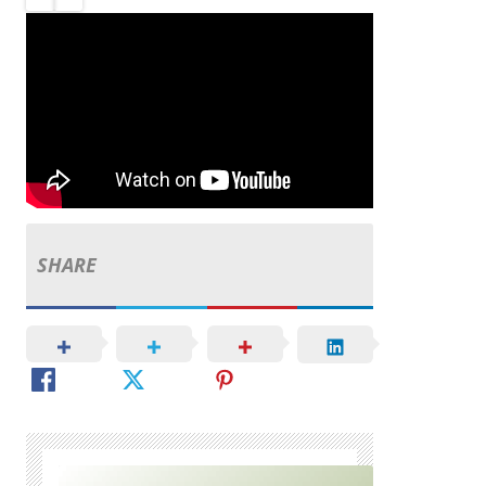
SHARE