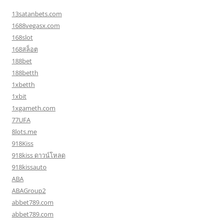
13satanbets.com
1688vegasx.com
168slot
168สล็อต
188bet
188betth
1xbetth
1xbit
1xgameth.com
77UFA
8lots.me
918Kiss
918kiss ดาวน์โหลด
918kissauto
ABA
ABAGroup2
abbet789.com
abbet789.com