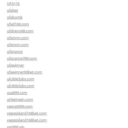
UFA11k
ufabet
ufabomb
ufad168.com
ufaheno88.com
ufamnn.com
ufamnn.com
ufanance
ufanance789.com
ufawinner
ufawinner99bet.com
uk369clubs.com
uk369clubs.com
usa899.com
ut9winwin.com
veera6999.com
vegasisland168bet.com
vegasisland168bet.com
ver888.vip