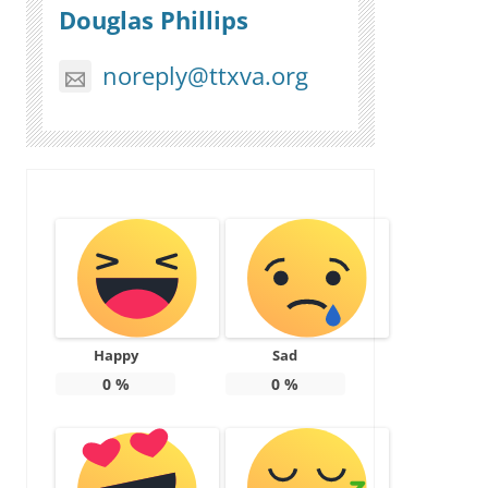
Douglas Phillips
noreply@ttxva.org
Happy
Sad
0
%
0
%