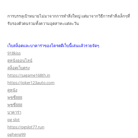
การบรรลุเป้าหมายไม่มาจากการทำสิ่งใหญ่ แต่มาจากวิธีการทำสิ่งเล็กๆที่
รับรองตัวตนรวมทั้งความอุตสาหะแต่ละวัน
เว็บสล็อตและบาคาร่าของโครตดีเว็บนี้เล่นแล้วรวยจัดๆ
918kiss
ดูหนังออนไลน์
สล็อตเว็บตรง
https://sagame168th.in
https://joker123auto.com
ดูหนัง
พุซซี่888
พุซซี่888
บาคาร่า
pg slot
https://pgslot77.run
pgheng99