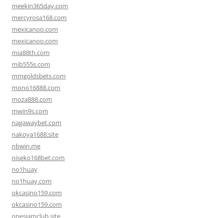
meekin365day.com
mercyrosa168.com
mexicanoo.com
mexicanoo.com
mia88th.com
mib555s.com
mmgoldsbets.com
mono16888.com
moza888.com
mwin9s.com
nagawaybet.com
nakoya1688.site
nbwin.me
niseko168bet.com
no1huay
no1huay.com
okcasino159.com
okcasino159.com
onesiamclub.site