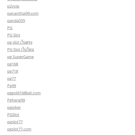
p2vvip
pananthai99.com
panda555
PG
PG Slot
pg slot เว็บตรง
PG Slot เว็บใหม่
pg SuperGame
pg168
pg718
pg77
Pg99
pggold168bet.com
Pgheng99
pgjoker
PGSlot
pgslot77
pgslot77.com