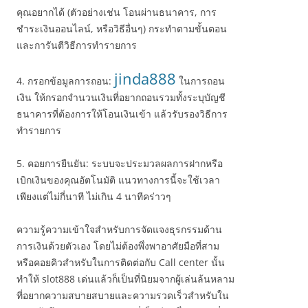
คุณอยากได้ (ตัวอย่างเช่น โอนผ่านธนาคาร, การ
ชำระเงินออนไลน์, หรือวิธีอื่นๆ) กระทำตามขั้นตอน
และการันตีวิธีการทำรายการ
jinda888
4. กรอกข้อมูลการถอน:
ในการถอน
เงิน ให้กรอกจำนวนเงินที่อยากถอนรวมทั้งระบุบัญชี
ธนาคารที่ต้องการให้โอนเงินเข้า แล้วรับรองวิธีการ
ทำรายการ
5. คอยการยืนยัน: ระบบจะประมวลผลการฝากหรือ
เบิกเงินของคุณอัตโนมัติ แนวทางการนี้จะใช้เวลา
เพียงแต่ไม่กี่นาที ไม่เกิน 4 นาทีคร่าวๆ
ความรู้ความเข้าใจสำหรับการจัดแจงธุรกรรมด้าน
การเงินด้วยตัวเอง โดยไม่ต้องพึ่งพาอาศัยมือที่สาม
หรือคอยคิวสำหรับในการติดต่อกับ Call center นั้น
ทำให้ slot888 เด่นแล้วก็เป็นที่นิยมจากผู้เล่นล้นหลาม
ที่อยากความสบายสบายและความรวดเร็วสำหรับใน