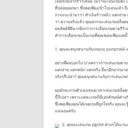
เลือกเกมจากรีวิวเสมอ ไม่ว่าจะเป็นเกมดัง 
ที่ปล่อยออกมา ซึ่งพอเพียงเข้าไปเล่นแล้ว ถึ
การแนะนำมาว่า ทำเงินก้าวหน้า แตกง่าย แ
ว่า ความจริงแล้ว คุณควรจะเล่นเกมสล็อต
ผลลัพธ์ที่ดีมากยิ่งกว่าการเลือกเกมตามรีวิว
ทำการเลือกเกมเป็นเกมที่คุณชอบเพียงแค่นั
1. คุณจะสนุกสนานกับเกมบน punpro66 มาก
อย่างที่ผมบอกไป บางคราวการเล่นเกมตามรี
แตกง่าย แตกหนัก แตกจริง อื่นๆอีกมากมาย
จริงๆรึเปล่า? คุณสนุกสนานกับการเล่นเกมนี
ผมมักจะถามตัวเองเสมอเวลาเล่นเกมสล็อต
นี้รึเปล่า เพราะแต่ละเกมก็มีเอกลักษณ์ต่า
ซึ่งพอเพียงคุณได้เจอเกมที่ถูกใจจริง คุณจะร
แน่นอนครับ
2. คุณจะเล่นเกม pgslot ต่างๆได้นานเพ