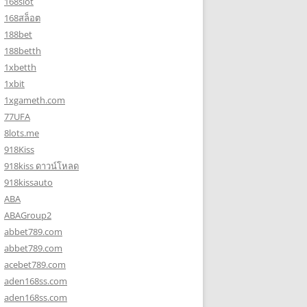
168slot
168สล็อต
188bet
188betth
1xbetth
1xbit
1xgameth.com
77UFA
8lots.me
918Kiss
918kiss ดาวน์โหลด
918kissauto
ABA
ABAGroup2
abbet789.com
abbet789.com
acebet789.com
aden168ss.com
aden168ss.com