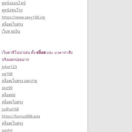
ดูหนังออนไลน์
ดูหนังชนโรง
https://www.sexy168.vip
สล็อตเว็บตรง
เว็บหวยเงิน
เว็บคาสิโนน่าเล่น ทั้ง
สล็อต
และ
บาคาร่า
ตึง
จริงแตกบ่อยมาก
joker123
pg168
สล็อตเว็บตรง แตกง่าย
slot99
สล็อต66
สล็อตเว็บตรง
judhai168
https://bonus888.asia
สล็อตเว็บตรง
pgslot