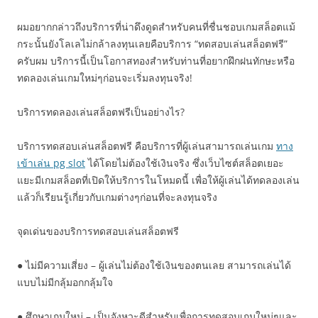
ผมอยากกล่าวถึงบริการที่น่าดึงดูดสำหรับคนที่ชื่นชอบเกมสล็อตแม้
กระนั้นยังโลเลไม่กล้าลงทุนเลยคือบริการ “ทดสอบเล่นสล็อตฟรี”
ครับผม บริการนี้เป็นโอกาสทองสำหรับท่านที่อยากฝึกฝนทักษะหรือ
ทดลองเล่นเกมใหม่ๆก่อนจะเริ่มลงทุนจริง!
บริการทดลองเล่นสล็อตฟรีเป็นอย่างไร?
บริการทดสอบเล่นสล็อตฟรี คือบริการที่ผู้เล่นสามารถเล่นเกม
ทาง
เข้าเล่น pg slot
ได้โดยไม่ต้องใช้เงินจริง ซึ่งเว็บไซต์สล็อตเยอะ
แยะมีเกมสล็อตที่เปิดให้บริการในโหมดนี้ เพื่อให้ผู้เล่นได้ทดลองเล่น
แล้วก็เรียนรู้เกี่ยวกับเกมต่างๆก่อนที่จะลงทุนจริง
จุดเด่นของบริการทดสอบเล่นสล็อตฟรี
● ไม่มีความเสี่ยง – ผู้เล่นไม่ต้องใช้เงินของตนเลย สามารถเล่นได้
แบบไม่มีกลุ้มอกกลุ้มใจ
● ศึกษาเกมใหม่ – เป็นจังหวะดีสำหรับเพื่อการทดสอบเกมใหม่ๆและ