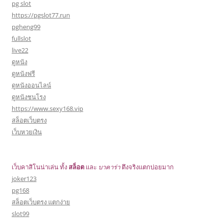
pg slot
https://pgslot77.run
pgheng99
fullslot
live22
ดูหนัง
ดูหนังฟรี
ดูหนังออนไลน์
ดูหนังชนโรง
https://www.sexy168.vip
สล็อตเว็บตรง
เว็บหวยเงิน
เว็บคาสิโนน่าเล่น ทั้ง
สล็อต
และ
บาคาร่า
ตึงจริงแตกบ่อยมาก
joker123
pg168
สล็อตเว็บตรง แตกง่าย
slot99