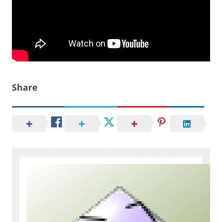
Share