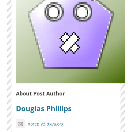
About Post Author
Douglas Phillips
noreply@ttxva.org