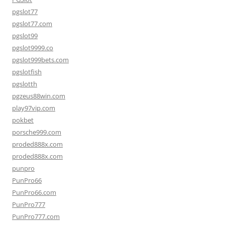
pgslot77
pgslot77.com
pgslot99
pgslot9999.co
pgslot999bets.com
pgslotfish
pgslotth
pgzeus88win.com
play97vip.com
pokbet
porsche999.com
proded888x.com
proded888x.com
punpro
PunPro66
PunPro66.com
PunPro777
PunPro777.com