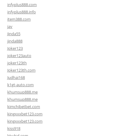
infyplus888.com
infyplus888.info
item388.com
jav
Jinda55
jinda888
Joker123
joker123auto
joker123th
Joker123th.com
Judhai168
k1gt-auto.com
khumsup888.me
khumsup888.me
kimchibetbet.com
kingxxxbet123.com
kingxxxbet123.com
kiss918
ktv4sd.com