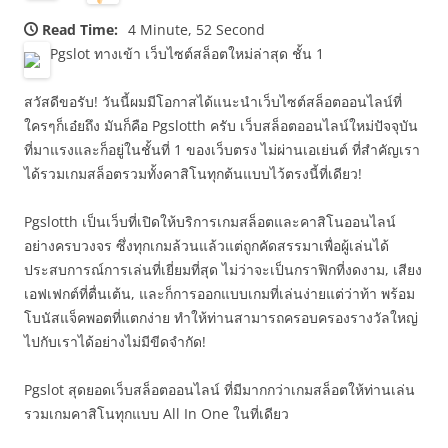
Read Time:
4 Minute, 52 Second
Pgslot ทางเข้า เว็บไซต์สล็อตใหม่ล่าสุด ชั้น 1
สวัสดีขอรับ! วันนี้ผมมีโอกาสได้แนะนำเว็บไซต์สล็อตออนไลน์ที่
ใครๆก็เอ๋ยถึง มันก็คือ Pgslotth ครับ เว็บสล็อตออนไลน์ใหม่ปัจจุบัน
ที่มาแรงและก็อยู่ในชั้นที่ 1 ของเว็บตรง ไม่ผ่านเอเย่นต์ ที่สำคัญเรา
ได้รวมเกมสล็อตรวมทั้งคาสิโนทุกต้นแบบไว้ตรงนี้ที่เดียว!
Pgslotth เป็นเว็บที่เปิดให้บริการเกมสล็อตและคาสิโนออนไลน์
อย่างครบวงจร ซึ่งทุกเกมล้วนแล้วแต่ถูกคัดสรรมาเพื่อผู้เล่นได้
ประสบการณ์การเล่นที่เยี่ยมที่สุด ไม่ว่าจะเป็นกราฟิกที่งดงาม, เสียง
เอฟเฟกต์ที่ตื่นเต้น, และก็การออกแบบเกมที่เล่นง่ายแต่ว่าท้า พร้อม
โบนัสแจ็คพอตที่แตกง่าย ทำให้ท่านสามารถครอบครองรางวัลใหญ่
ไปกับเราได้อย่างไม่มีขีดจำกัด!
Pgslot สุดยอดเว็บสล็อตออนไลน์ ที่มีมากกว่าเกมสล็อตให้ท่านเล่น
รวมเกมคาสิโนทุกแบบ All In One ในที่เดียว