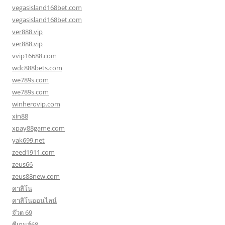
vegasisland168bet.com
vegasisland168bet.com
ver888.vip
ver888.vip
vvip16688.com
wdc888bets.com
we789s.com
we789s.com
winherovip.com
xin88
xpay88game.com
yak699.net
zeed1911.com
zeus66
zeus88new.com
คาสิโน
คาสิโนออนไลน์
จ๊วด 69
ซีเกมส์68