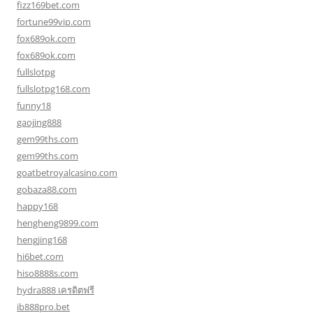
fizz169bet.com
fortune99vip.com
fox689ok.com
fox689ok.com
fullslotpg
fullslotpg168.com
funny18
gaojing888
gem99ths.com
gem99ths.com
goatbetroyalcasino.com
gobaza88.com
happy168
hengheng9899.com
hengjing168
hi6bet.com
hiso8888s.com
hydra888 เครดิตฟรี
ib888pro.bet