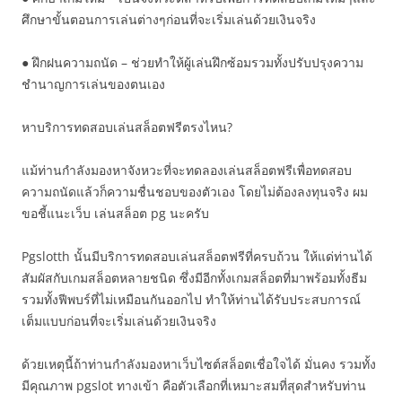
ศึกษาขั้นตอนการเล่นต่างๆก่อนที่จะเริ่มเล่นด้วยเงินจริง
● ฝึกฝนความถนัด – ช่วยทำให้ผู้เล่นฝึกซ้อมรวมทั้งปรับปรุงความ
ชำนาญการเล่นของตนเอง
หาบริการทดสอบเล่นสล็อตฟรีตรงไหน?
แม้ท่านกำลังมองหาจังหวะที่จะทดลองเล่นสล็อตฟรีเพื่อทดสอบ
ความถนัดแล้วก็ความชื่นชอบของตัวเอง โดยไม่ต้องลงทุนจริง ผม
ขอชี้แนะเว็บ เล่นสล็อต pg นะครับ
Pgslotth นั้นมีบริการทดสอบเล่นสล็อตฟรีที่ครบถ้วน ให้แด่ท่านได้
สัมผัสกับเกมสล็อตหลายชนิด ซึ่งมีอีกทั้งเกมสล็อตที่มาพร้อมทั้งธีม
รวมทั้งฟีพบร์ที่ไม่เหมือนกันออกไป ทำให้ท่านได้รับประสบการณ์
เต็มแบบก่อนที่จะเริ่มเล่นด้วยเงินจริง
ด้วยเหตุนี้ถ้าท่านกำลังมองหาเว็บไซต์สล็อตเชื่อใจได้ มั่นคง รวมทั้ง
มีคุณภาพ pgslot ทางเข้า คือตัวเลือกที่เหมาะสมที่สุดสำหรับท่าน