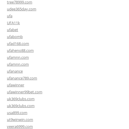
tree78999.com
udee365day.com
ufa
UFA11k
ufabet
ufabomb
ufad168.com
ufaheno88.com
ufamnn.com
ufamnn.com
ufanance
ufanance789.com
ufawinner
ufawinner99bet.com
uk369clubs.com
uk369clubs.com
usa899.com
ut9winwin.com
veera6999.com