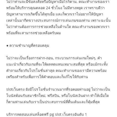
ไม่ว่าท่านจะมีข้อสงสัยหรือปัญหาเมื่อไรก็ตาม, คณะทำงานของเรา
พร้อมให้บริการคุณตลอด 24 ชั่วโมง ไม่มีทางหยุด เราทราบดีว่า
ปัญหาสามารถเกิดขึ้นได้ทุกเมื่อ และก็พวกเราไม่อยากให้ปัญหา
เหล่านั้นมากีดขวางประสบการณ์การเล่นเกมของท่าน เพราะฉะนั้น
ไม่ว่าท่านต้องการการช่วยเหลือในด้านใด คณะทำงานของพวกเรา
พร้อมที่จะสามารถช่วยเหลือครับผม
● ความชำนาญที่ครอบคลุม
ไม่ว่าจะเป็นเรื่องการฝาก-ถอน, กระบวนการเล่นเกมใหม่ๆ, คำ
แนะนำเกี่ยวกับเกมที่จะให้ผลทดแทนเหมาะสมที่สุด หรือแม้กระทั้ง
คำถามเกี่ยวกับโปรโมชั่นล่าสุด คณะทำงานของเรามีความพร้อม
เพรียงสำหรับเพื่อการให้คำตอบและก็แก้ไขให้กับท่าน
slotเว็บตรง ยังมีโปรโมชั่นจำนวนมากที่รอคอยท่านอยู่ ไม่ว่าจะเป็น
โบนัสต้อนรับสมาชิกใหม่, ฟรีสปิน, หรือโบนัสเงินฝาก ทำให้เมื่อใด
ก็ตามท่านเล่นกับเราเป็นประสบการณ์ที่ตื่นเต้นและก็คุ้มที่สุด
บริการทดสอบเล่นสล็อตฟรี pg slot เว็บตรงอันดับ 1