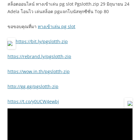
สล็อตออนไลน์ ทางเข้าเล่น pg slot Pgslotth.zip 29 มิถุนายน 24
Adela โอนไว เล่นสล็อต pgแจกโบนัสทุกซีซั่น Top 80
ขอขอบคุณที่มา
ทางเข้าเล่น pg slot
https://bit.ly/pgslotth-zip
https://rebrand.ly/pgslotth-zip
https://wow.in.th/pgslotth-zip
http://gg.gg/pgslotth-zip
https://t.co/y0UCW4ewbj