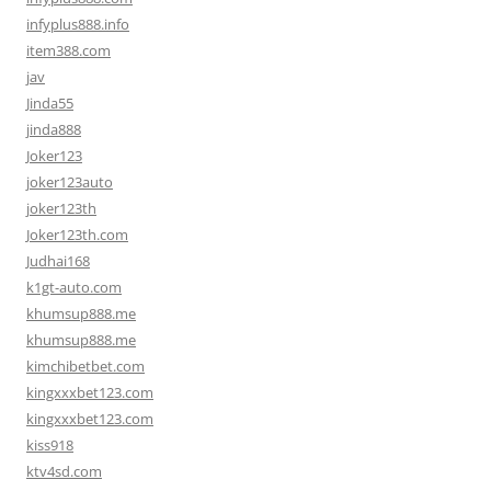
infyplus888.info
item388.com
jav
Jinda55
jinda888
Joker123
joker123auto
joker123th
Joker123th.com
Judhai168
k1gt-auto.com
khumsup888.me
khumsup888.me
kimchibetbet.com
kingxxxbet123.com
kingxxxbet123.com
kiss918
ktv4sd.com