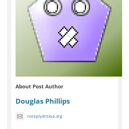
About Post Author
Douglas Phillips
noreply@ttxva.org