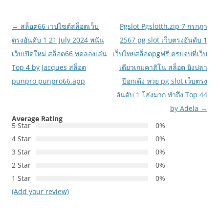
เมนู
←
สล็อต66 เวปไซต์สล็อตเว็บ
Pgslot Pgslotth.zip 7 กรกฎา
นำทาง
ตรงอันดับ 1 21 July 2024 พนัน
2567 pg slot เว็บตรงอันดับ 1
เรื่อง
เว็บเปิดใหม่ สล็อต66 ทดลองเล่น
เว็บไทยสล็อตpgฟรี ครบจบที่เว็บ
Top 4 by Jacques สล็อต
เดียวเกมคาสิโน สล็อต ยิงปลา
punpro punpro66.app
ป๊อกเด้ง หวย pg slot เว็บตรง
อันดับ 1 โฮ่งมาก ทำถึง Top 44
by Adela
→
Average Rating
5 Star
0%
4 Star
0%
3 Star
0%
2 Star
0%
1 Star
0%
(Add your review)