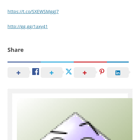
https://t.co/SXEWSMggJ7
http://gg.gg/1axy41
Share