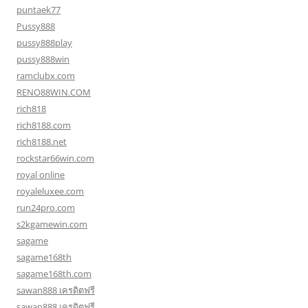
puntaek77
Pussy888
pussy888play
pussy888win
ramclubx.com
RENO88WIN.COM
rich818
rich8188.com
rich8188.net
rockstar66win.com
royal online
royaleluxee.com
run24pro.com
s2kgamewin.com
sagame
sagame168th
sagame168th.com
sawan888 เครดิตฟรี
sawan888 เครดิตฟรี