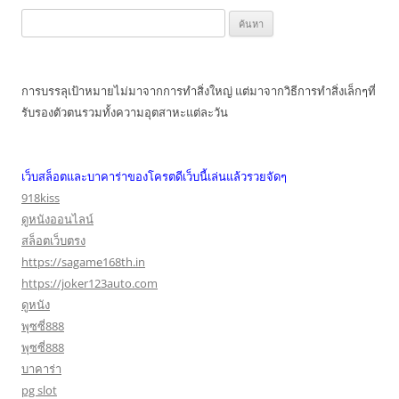
ค้นหา
สำหรับ:
การบรรลุเป้าหมายไม่มาจากการทำสิ่งใหญ่ แต่มาจากวิธีการทำสิ่งเล็กๆที่
รับรองตัวตนรวมทั้งความอุตสาหะแต่ละวัน
เว็บสล็อตและบาคาร่าของโครตดีเว็บนี้เล่นแล้วรวยจัดๆ
918kiss
ดูหนังออนไลน์
สล็อตเว็บตรง
https://sagame168th.in
https://joker123auto.com
ดูหนัง
พุซซี่888
พุซซี่888
บาคาร่า
pg slot