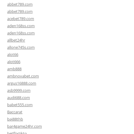
abbet789.com
abbet789.com
acebet789.com
aden168ss.com
aden168ss.com
allbet24hr
allone745s.com
alot66
alot666
amb888
ambnovabet.com
argus16888.com
asb9999.com
audi688.com
babet555.com
Baccarat
baj88thb
bar4game24hr.com
betflixtikto