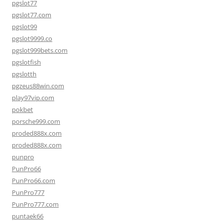
pgslot77
pgslot77.com
pgslot99
pgslot9999.co
pgslot999bets.com
pgslotfish
pgslotth
pgzeus88win.com
play97vip.com
pokbet
porsche999.com
proded888x.com
proded888x.com
punpro
PunPro66
PunPro66.com
PunPro777
PunPro777.com
puntaek66