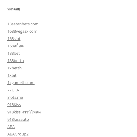
หมวดหมู่
13satanbets.com
1688vegasx.com
168slot
168สล็อต
188bet
188betth
1xbetth
1xbit
1xgameth.com
77UFA
8lots.me
918Kiss
918kiss ดาวน์โหลด
918kissauto
ABA
ABAGroup2