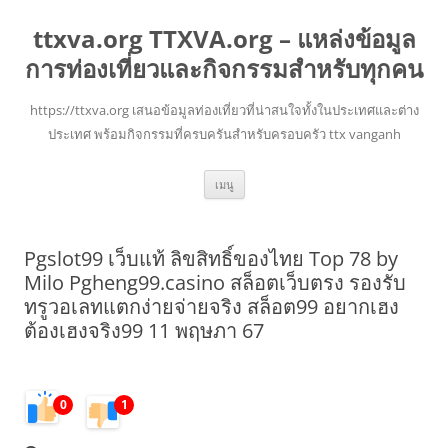
ttxva.org TTXVA.org – แหล่งข้อมูล
การท่องเที่ยวและกิจกรรมสำหรับทุกคน
https://ttxva.org เสนอข้อมูลท่องเที่ยวที่น่าสนใจทั้งในประเทศและต่าง
ประเทศ พร้อมกิจกรรมที่ครบครันสำหรับครอบครัว ttx vanganh
ข้าม
เมนู
ไป
ยัง
เนื้อหา
Pgslot99 เว็บแท้ ลิขสิทธิ์ของไทย Top 78 by
Milo Pgheng99.casino สล็อตเว็บตรง รองรับ
ทรูวอเลทแตกง่ายจ่ายจริง สล็อต99 อยากเฮง
ต้องเฮงจริง99 11 พฤษภา 67
0
1