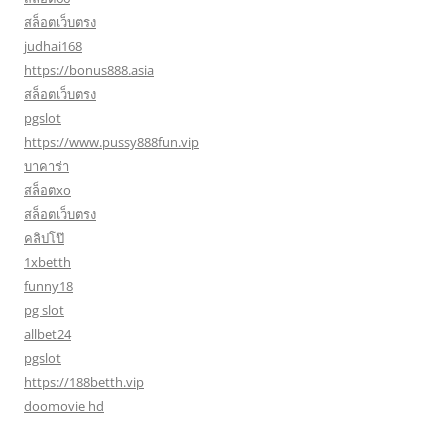
สล็อตเว็บตรง
judhai168
https://bonus888.asia
สล็อตเว็บตรง
pgslot
https://www.pussy888fun.vip
บาคาร่า
สล็อตxo
สล็อตเว็บตรง
คลิปโป๊
1xbetth
funny18
pg slot
allbet24
pgslot
https://188betth.vip
doomovie hd