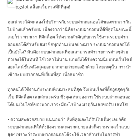
pgslot สล็อตเว็บตรงที่ดีที่สุด!
คุณน่าจะได้ทดลองใช้บริการกับระบบฝากถอนออโต้ของพวกเรากัน
ไปบ้างแล้วครับผม เนื่องจากว่านี่คือระบบฝากถอนที่ดีที่สุดในขณะนี้
เลยก็ว่า พวกเรา พีจีสล็อต ให้ความสำคัญกับการใช้งานระบบฝาก
ถอนออโต้สำหรับสมาชิกทุกท่านเป็นอย่างมาก ระบบฝากถอนออโต้
เป็นยังไง? มันคือระบบฝากถอนที่คุณสามารถทำรายการต่างๆด้วย
ตัวเองได้ในทันที ใช้เวลาไม่นาน แถมยังได้รับความนิยมบนเว็บไซต์
ออนไลน์ชั้นหนึ่งสุดยอดมากมายก่ายกองอีกด้วย โดยเหตุนั้น การนำ
เข้าระบบฝากถอนที่เยี่ยมที่สุด เพื่อสมาชิก
ทุกคนได้ใช้งานกับระบบที่เหมาะสมที่สุด จึงเป็นเรื่องที่ติ๊กถูกสุดๆกับ
เว็บ พีจีสล็อต เลยล่ะนะครับ ซึ่งจุดเด่นของการใช้ระบบฝากถอนออ
โต้บนเว็บไซต์ของพวกเราจะมีอะไรบ้าง มาดูกันเลยขอรับ เลทโก!
• ความสะดวกสบาย แน่นอนว่า สิ่งที่คุณจะได้รับไปเต็มๆเลยก็คือ
ระบบฝากถอนที่ให้ทั้งยังความสะดวกสบายแล้วก็ความรวดเร็วแบบ
สุดๆเพราะว่าระบบฝากถอนออโต้จะใช้เวลาสำหรับในการทำ