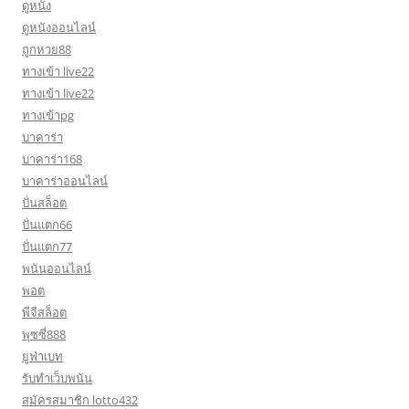
ดูหนัง
ดูหนังออนไลน์
ถูกหวย88
ทางเข้า live22
ทางเข้า live22
ทางเข้าpg
บาคาร่า
บาคาร่า168
บาคาร่าออนไลน์
ปั่นสล็อต
ปั่นแตก66
ปั่นแตก77
พนันออนไลน์
พอต
พีจีสล็อต
พุซซี่888
ยูฟ่าเบท
รับทำเว็บพนัน
สมัครสมาชิก lotto432