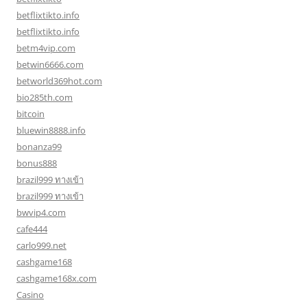
betflixtikto.info
betflixtikto.info
betm4vip.com
betwin6666.com
betworld369hot.com
bio285th.com
bitcoin
bluewin8888.info
bonanza99
bonus888
brazil999 ทางเข้า
brazil999 ทางเข้า
bwvip4.com
cafe444
carlo999.net
cashgame168
cashgame168x.com
Casino