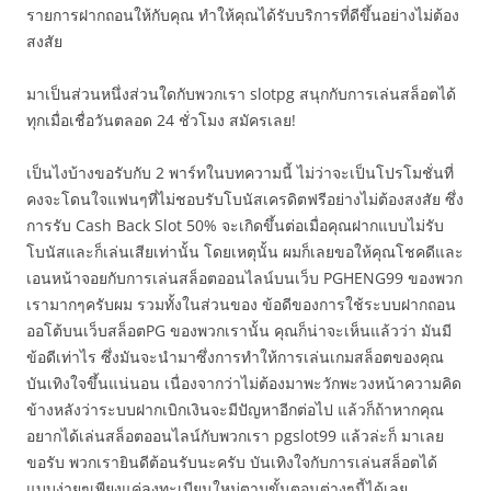
รายการฝากถอนให้กับคุณ ทำให้คุณได้รับบริการที่ดีขึ้นอย่างไม่ต้อง
สงสัย
มาเป็นส่วนหนึ่งส่วนใดกับพวกเรา slotpg สนุกกับการเล่นสล็อตได้
ทุกเมื่อเชื่อวันตลอด 24 ชั่วโมง สมัครเลย!
เป็นไงบ้างขอรับกับ 2 พาร์ทในบทความนี้ ไม่ว่าจะเป็นโปรโมชั่นที่
คงจะโดนใจแฟนๆที่ไม่ชอบรับโบนัสเครดิตฟรีอย่างไม่ต้องสงสัย ซึ่ง
การรับ Cash Back Slot 50% จะเกิดขึ้นต่อเมื่อคุณฝากแบบไม่รับ
โบนัสและก็เล่นเสียเท่านั้น โดยเหตุนั้น ผมก็เลยขอให้คุณโชคดีและ
เอนหน้าจอยกับการเล่นสล็อตออนไลน์บนเว็บ PGHENG99 ของพวก
เรามากๆครับผม รวมทั้งในส่วนของ ข้อดีของการใช้ระบบฝากถอน
ออโต้บนเว็บสล็อตPG ของพวกเรานั้น คุณก็น่าจะเห็นแล้วว่า มันมี
ข้อดีเท่าไร ซึ่งมันจะนำมาซึ่งการทำให้การเล่นเกมสล็อตของคุณ
บันเทิงใจขึ้นแน่นอน เนื่องจากว่าไม่ต้องมาพะวักพะวงหน้าความคิด
ข้างหลังว่าระบบฝากเบิกเงินจะมีปัญหาอีกต่อไป แล้วก็ถ้าหากคุณ
อยากได้เล่นสล็อตออนไลน์กับพวกเรา pgslot99 แล้วล่ะก็ มาเลย
ขอรับ พวกเรายินดีต้อนรับนะครับ บันเทิงใจกับการเล่นสล็อตได้
แบบง่ายๆเพียงแค่ลงทะเบียนใหม่ตามขั้นตอนต่างๆนี้ได้เลย