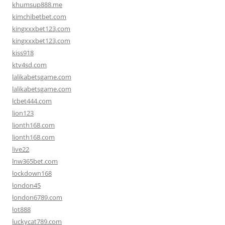
khumsup888.me
kimchibetbet.com
kingxxxbet123.com
kingxxxbet123.com
kiss918
ktv4sd.com
lalikabetsgame.com
lalikabetsgame.com
lcbet444.com
lion123
lionth168.com
lionth168.com
live22
lnw365bet.com
lockdown168
london45
london6789.com
lot888
luckycat789.com