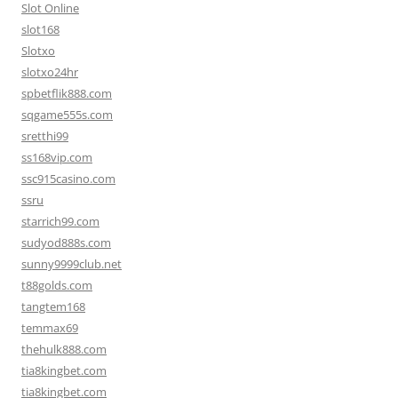
Slot Online
slot168
Slotxo
slotxo24hr
spbetflik888.com
sqgame555s.com
sretthi99
ss168vip.com
ssc915casino.com
ssru
starrich99.com
sudyod888s.com
sunny9999club.net
t88golds.com
tangtem168
temmax69
thehulk888.com
tia8kingbet.com
tia8kingbet.com