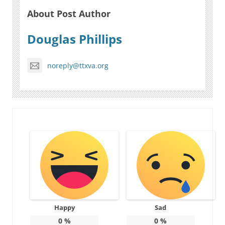
About Post Author
Douglas Phillips
noreply@ttxva.org
Happy
Sad
0
%
0
%