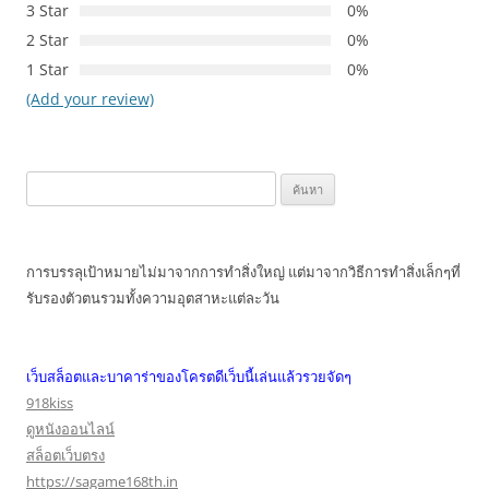
3 Star
0%
2 Star
0%
1 Star
0%
(Add your review)
ค้นหา
สำหรับ:
การบรรลุเป้าหมายไม่มาจากการทำสิ่งใหญ่ แต่มาจากวิธีการทำสิ่งเล็กๆที่
รับรองตัวตนรวมทั้งความอุตสาหะแต่ละวัน
เว็บสล็อตและบาคาร่าของโครตดีเว็บนี้เล่นแล้วรวยจัดๆ
918kiss
ดูหนังออนไลน์
สล็อตเว็บตรง
https://sagame168th.in