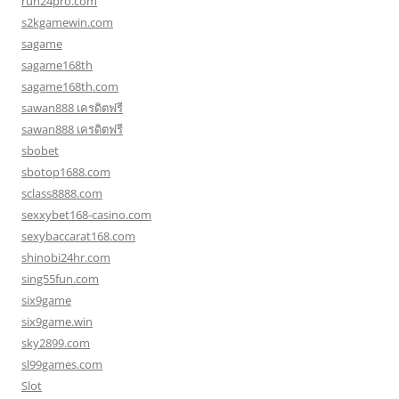
run24pro.com
s2kgamewin.com
sagame
sagame168th
sagame168th.com
sawan888 เครดิตฟรี
sawan888 เครดิตฟรี
sbobet
sbotop1688.com
sclass8888.com
sexxybet168-casino.com
sexybaccarat168.com
shinobi24hr.com
sing55fun.com
six9game
six9game.win
sky2899.com
sl99games.com
Slot