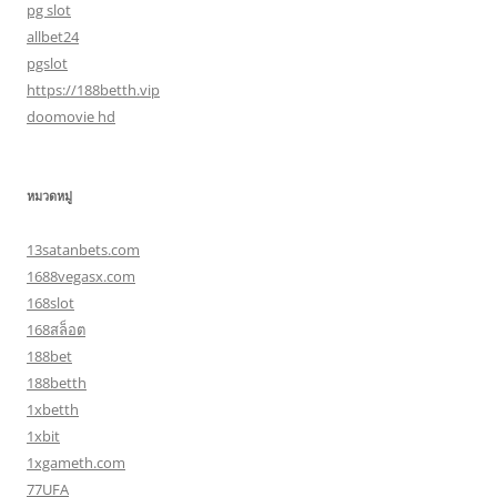
pg slot
allbet24
pgslot
https://188betth.vip
doomovie hd
หมวดหมู่
13satanbets.com
1688vegasx.com
168slot
168สล็อต
188bet
188betth
1xbetth
1xbit
1xgameth.com
77UFA