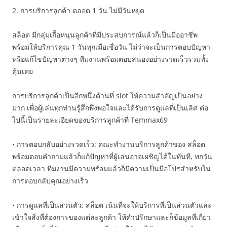
2. การบริการลูกค้า ตลอด 1 วัน ไม่มีวันหยุด
สล็อต มีกลุ่มเกื้อหนุนลูกค้าที่มีประสบการณ์แล้วก็เป็นมืออาชีพ
พร้อมให้บริการคุณ 1 วันทุกเมื่อเชื่อวัน ไม่ว่าจะเป็นการตอบปัญหา
หรือแก้ไขปัญหาต่างๆ ทีมงานพร้อมตอบสนองอย่างรวดเร็วรวมทั้ง
คุ้นเคย
การบริการลูกค้าเป็นอีกหนึ่งด้านที่ slot ให้ความสำคัญเป็นอย่าง
มาก เพื่อผู้เล่นทุกท่านรู้สึกพึงพอใจและได้รับการดูแลที่เป็นเลิศ ต่อ
ไปนี้เป็นรายละเอียดของบริการลูกค้าที่ Temmax69
• การตอบกลับอย่างรวดเร็ว: คณะทำงานบริการลูกค้าของ สล็อต
พร้อมตอบคำถามแล้วก็แก้ปัญหาที่ผู้เล่นอาจเผชิญได้ในทันที, ทกวัน
ตลอดเวลา ทีมงานมีความพร้อมแล้วก็มีความเป็นมือโปรสำหรับใน
การตอบกลับคุณอย่างเร็ว
• การดูแลที่เป็นส่วนตัว: สล็อต เน้นที่จะให้บริการที่เป็นส่วนตัวและ
เข้าใจสิ่งที่ต้องการของแต่ละลูกค้า ให้คำปรึกษาและก็ข้อมูลที่เกี่ยว