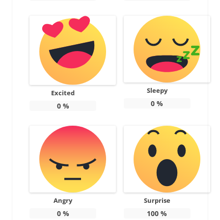
Sleepy
Excited
0
%
0
%
Angry
Surprise
0
%
100
%