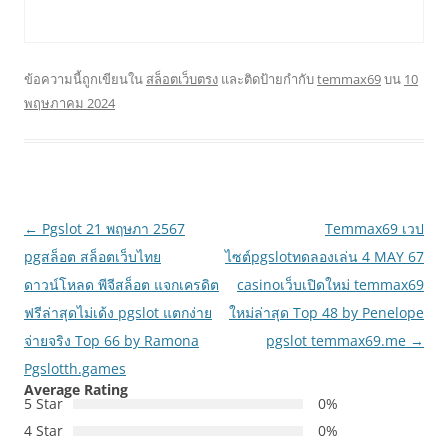
ข้อความนี้ถูกเขียนใน
สล็อตเว็บตรง
และติดป้ายกำกับ
temmax69
บน
10
พฤษภาคม 2024
เมนู
←
Pgslot 21 พฤษภา 2567
Temmax69 เวป
นำทาง
pgสล็อต สล็อตเว็บไทย
ไซต์pgslotทดลองเล่น 4 MAY 67
เรื่อง
ดาวน์โหลด พีจีสล็อต แจกเครดิต
casinoเว็บเปิดใหม่ temmax69
ฟรีล่าสุดไม่เด้ง pgslot แตกง่าย
ใหม่ล่าสุด Top 48 by Penelope
จ่ายจริง Top 66 by Ramona
pgslot temmax69.me
→
Pgslotth.games
Average Rating
5 Star
0%
4 Star
0%