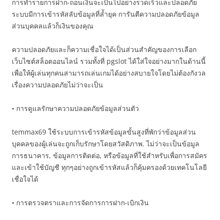
การทำรายการฝาก-ถอนเงินจะเป็นไปอย่างรวดเร็วและปลอดภัย
ระบบมีการเข้ารหัสลับข้อมูลที่ล้ำยุค การันตีความปลอดภัยข้อมูล
ส่วนบุคคลแล้วก็เงินของคุณ
ความปลอดภัยและก็ความเชื่อใจได้เป็นส่วนสำคัญของการเลือก
เว็บไซต์สล็อตออนไลน์ รวมทั้งที่ pgslot ได้ใส่ใจอย่างมากในด้านนี้
เพื่อให้ผู้เล่นทุกคนสามารถเล่นเกมได้อย่างสบายใจโดยไม่ต้องกังวล
เรื่องความปลอดภัยไม่ว่าจะเป็น
• การดูแลรักษาความปลอดภัยข้อมูลส่วนตัว
temmax69 ใช้ระบบการเข้ารหัสข้อมูลขั้นสูงที่พักว่าข้อมูลส่วน
บุคคลของผู้เล่นจะถูกเก็บรักษาโดยสวัสดิภาพ. ไม่ว่าจะเป็นข้อมูล
การธนาคาร, ข้อมูลการติดต่อ, หรือข้อมูลที่ใช้สำหรับเพื่อการสมัคร
และเข้าใช้บัญชี ทุกๆอย่างถูกเข้ารหัสแล้วก็คุ้มครองด้วยเทคโนโลยี
เชื่อใจได้
• การตรวจตราและการจัดการการฝาก-เบิกเงิน