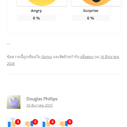
Angry
Surprise
0
%
0
%
…
ข้อความนี้ถูกเขียนใน
Slotxo
และติดป้ายกำกับ
สล็อตxo
บน
16 มิถุนายน
2026
Douglas Phillips
26 ธันวาคม 2025
0
0
0
0