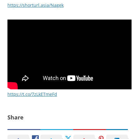
https://shorturl.asia/Nagek
https://t.co/7zLkETmeFd
Share