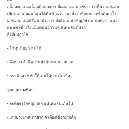
สล็อตxo เกมสล็อตคือเกมแรกที่ผมลองเล่น เพราะว่าเห็นว่าเล่นง่าย
เพียงแค่กดหมุนก็ลุ้นได้ทันที ไม่ต้องมานั่งจำข้อตกลงหรือคิดอะไร
มากมาย เกมมีธีมนานัปการ ทั้งยังแนวเผชิญภัย แนวเทพเจ้า แนว
แฟนตาซี หรือแม้แต่แนวกวนๆเล่นเพลินดีมาก
สิ่งที่ผมถูกใจ
• ใช้ทุนน้อยก็เล่นได้
• จังหวะเข้าฟีพบร์แล้วลุ้นหนักมากมาย
• กราฟิกสวย ทำให้เล่นได้นานไม่เบื่อ
จุดบกพร่องที่พบ
• จะต้องรู้จักหยุด มิเช่นนั้นเพลินเกินไป
• เกมบางเกมแตกยาก จำต้องเลือกเกมดีๆ