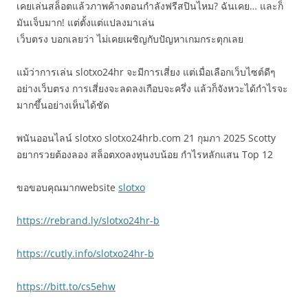
เคยเล่นสล็อตแล้วภาพค้างตอนกำลังฟรีสปินไหม? ฉันเคย… และก็
มันเจ็บมาก! แต่ตั้งแต่แปลงมาเล่น
เว็บตรง บอกเลยว่า ไม่เคยเผชิญกับปัญหาเกมกระตุกเลย
แม้ว่าการเล่น slotxo24hr จะมีการเสี่ยง แต่เมื่อเลือกเว็บไซต์ดีๆ
อย่างเว็บตรง การเสี่ยงจะลดลงเกือบจะครึ่ง แล้วก็จังหวะได้กำไรจะ
มากขึ้นอย่างเห็นได้ชัด
พนันออนไลน์ slotxo slotxo24hrb.com 21 กุมภา 2025 Scotty
อยากรวยต้องลอง สล็อตxoลงทุนงบน้อย กำไรหลักแสน Top 12
ขอขอบคุณมากwebsite
slotxo
https://rebrand.ly/slotxo24hr-b
https://cutly.info/slotxo24hr-b
https://bitt.to/cs5ehw