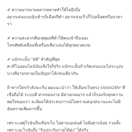
✔ ความมากมายหลากหลายทำให้ไม่มีเบื่อ
อยากเล่นแบบลุ้นช้าๆก็เลือกกีฬา อยากเล่นเร็วก็ไปสล็อตหรือบาคา
ร่า
✔ ความสะดวกคือเหตุผลที่ทำให้คนเข้าถึงเยอะ
โทรศัพท์เคลื่อนที่เครื่องเดียวเล่นได้ทุกหมวดเกม
✔ แม้กระนั้น “สติ” สำคัญที่สุด
คาสิโนออนไลน์บันเทิงใจก็จริง แม้กระนั้นถ้าเกิดเล่นแบบไม่ระบุงบ
บางทีอาจกลายเป็นปัญหาได้เช่นเดียวกัน
ถ้าหากใครกำลังจะเริ่ม ผมแนะนำว่า ให้เลือกเว็บตรง slotxo24hr ที่
เชื่อถือได้ ระบบดี ฝากถอนง่าย มีค่ายเกมมาก แล้วก็รองรับทุกความ
พอใจของเรา จะมีผลให้ประสบการณ์โดยรวมสนุกสนานและไม่มี
อันตรายเพิ่มมากขึ้น
เพราะเหตุไรฉันถึงเลือกเว็บ ไม่ผ่านเอเย่นต์ ไม่มีอย่างน้อย รวมทั้ง
เพราะอะไรมันถึง “รับประกันรายได้สูง” ได้จริง