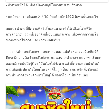
• ถ้าหากเข้าโต๊ะที่เค้าไพ่งามๆมีโอกาสทำเงินเร็วมาก
• แต่ถ้าหากตามผิดสัก 2–3 ไม้ ก็จะต้องมีสติให้ดี มิเช่นนั้นหมดไว
ผมแนะนำคนที่มีความคิดริเริ่มเล่นบาคาร่าให้ เลือกโต๊ะที่ไพ่
กระจ่างก่อน รวมทั้งอย่าลืมตั้งงบแบบกระจ่าง เนื่องจากความเร็ว
ของเกมทำให้กักคุมเองยากหน่อยเดียว
slotxo24hr เกมยิงปลา – เกมเบาสมอง แต่จริงๆควรจะมีเคล็ดวิธี
ทีแรกมีความคิดว่าเกมยิงปลาคงเล่นสนุกๆฆ่าเวลา แต่ว่าพอเริ่มทด
ลองขมักเขม้นถึงรู้ดีว่า “มันต้องใช้จังหวะแล้วก็ความแม่นยำด้วย”
การเลือกยิงปลาตัวใหญ่ในเวลาที่ไม่ถูกเป็นการเผาเงินทิ้งชัดๆแม้
กระนั้นหากจังหวะดีกินตัวใหญ่ได้ ผลกำไรมาเป็นก้อนเลย