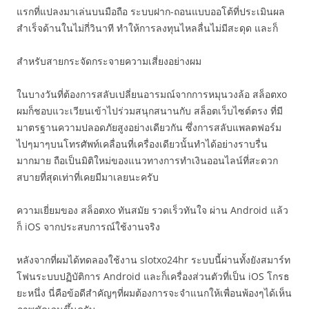
แรกที่แปลงมาเล่นบนมือถือ ระบบฝาก-ถอนแบบออโต้ที่ประเมินผล
สำเร็จด้านในไม่กี่วินาที ทำให้การลงทุนไหลลื่นไม่มีสะดุด และก็
สำหรับสายกระจัดกระจายความเสี่ยงอย่างผม
ในบางวันที่ต้องการสลับเปลี่ยนอารมณ์จากการหมุนวงล้อ สล็อตxo
ผมก็ชอบแวะเวียนเข้าไปร่วมสนุกสนานกับ สล็อตเว็บไซต์ตรง ที่มี
มาตรฐานความปลอดภัยสูงอย่างเดียวกัน ซึ่งการสลับแพลตฟอร์ม
ไปๆมาๆบนโทรศัพท์เคลื่อนที่เครื่องเดียวนั้นทำได้อย่างราบรื่น
มากมาย ถือเป็นมิติใหม่ของแนวทางการทำเงินออนไลน์ที่สะดวก
สบายที่สุดเท่าที่เคยมีมาเลยนะครับ
ความเยี่ยมของ สล็อตxo ทันสมัย รวดเร็วทันใจ ผ่าน Android แล้ว
ก็ iOS จากประสบการณ์ใช้งานจริง
หลังจากที่ผมได้ทดลองใช้งาน slotxo24hr ระบบนี้ผ่านทั้งยังสมาร์ท
โฟนระบบปฏิบัติการ Android และก็เครื่องส่วนตัวที่เป็น iOS โกรธ
ยะหนึ่ง นี่คือข้อดีสำคัญๆที่ผมต้องการจะจำแนกให้เพื่อนพ้องๆได้เห็น