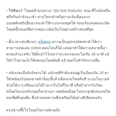
• ใช้ฟีพบร์ “โหมดห้ามก่อกวน” (Do Not Disturb): ขณะที่โบนัสหรือ
ฟรีสปินกำลังจะเข้า สายโทรเข้าหรือการแจ้งเตือนจาก
แอปพลิเคชันอื่นอาจจะทำให้ระบบเกมหยุดได้ ก่อนเริ่มเล่นผมจะเปิด
โหมดนี้เสมอเพื่อการหมุนวงล้อเป็นไปอย่างสม่ำเสมอที่สุด
• ตั้งเวลาเล่นที่แน่ๆ:
สล็อตxo
ความเป็นอุปกรณ์พกพาทำให้เรา
สามารถกดเล่น slotxo ตอนไหนก็ได้ แต่อย่าทำให้ความสบายนี้มา
ครอบงำนะครับ ให้ตั้งเป้าไว้เลยว่าจะเล่นรอบละไม่เกิน 30 นาที แม้
ได้กำไรตามเป้าให้กดถอนโดยทันที แล้วออกไปทำกิจกรรมอื่น
• สลับเกมเมื่อจับจังหวะได้: แม้เกมที่กำลังเล่นอยู่เริ่มเงียบเกิน 20 ตา
ให้กดย้อนไปออกมาหน้าล็อบบี้แล้วเลือกเกมใหม่ทันที ระบบโมบายล์
ช่วยให้เราเปลี่ยนเกมได้ไวมากในไม่กี่วินาที หรือถ้าหากวันไหน
สล็อตไม่แจกจริงๆผมก็จะนำเอา เทคนิคสล็อต ไปประยุกต์เล่นเกมไพ่
สดเพื่อดึงทุนคืน ซึ่งช่วยลดความตึงเครียดได้อย่างดีเยี่ยมขอรับ
สรุปซาบซึ้งใจในยุคโมบายล์เกมมิ่ง