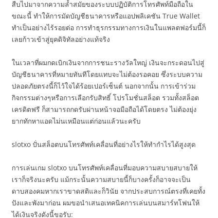
สืบไปมาจากความล้ำสมัยของระบบปฏิบัติการโทรศัพท์มือถือใน
ขณะนี้ ทำให้การมัดบัญชีธนาคารหรือแอปพลิเคชัน True Wallet
ทำเป็นอย่างไร้รอยต่อ การทำธุรกรรมทางการเงินในแพลตฟอร์มนี้ก็
เลยก้าวเข้าสู่ยุคดิจิทัลอย่างแท้จริง
ในเวลาที่ผมกดเบิกเงินจากการชนะรางวัลใหญ่ เงินจะกระดอนไปสู่
บัญชีธนาคารที่หมายทันทีโดยแทบจะไม่ต้องรอคอย ซึ่งระบบความ
ปลอดภัยตรงนี้ก็ไว้ใจได้ร้อยเปอร์เซ็นต์ นอกจากนั้น การเข้าร่วม
กิจกรรมต่างๆหรือการเลือกรับสิทธิ์ โปรโมชั่นสล็อต รวมทั้งสล็อต
เครดิตฟรี ก็สามารถกดรับผ่านหน้าจอมือถือได้โดยตรง ไม่ต้องยุ่ง
ยากทักหาแอดไม่นเหมือนแต่ก่อนแล้วนะครับ
slotxo ปั่นสล็อตบนโทรศัพท์เคลื่อนที่อย่างไรให้ทำกำไรได้สูงสุด
การเล่นเกม slotxo บนโทรศัพท์เคลื่อนที่มอบความสบายสบายให้
เราก็จริงนะครับ แม้กระนั้นความสบายนี้ก็บางครั้งก็อาจจะเป็น
ดาบสองคมหากเราขาดสติและก็วินัย จากประสบการณ์ตรงที่เคยทั้ง
ปังและพังมาก่อน ผมขอนำเสนอเทคนิคการเล่นบนสมาร์ทโฟนให้
ได้เงินจริงดังนี้ขอรับ: