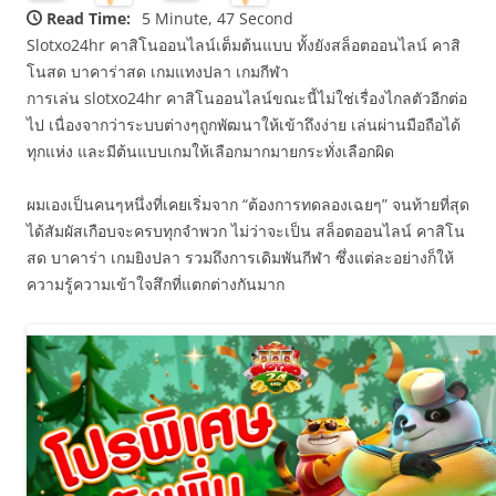
Read Time:
5 Minute, 47 Second
Slotxo24hr คาสิโนออนไลน์เต็มต้นแบบ ทั้งยังสล็อตออนไลน์ คาสิ
โนสด บาคาร่าสด เกมแทงปลา เกมกีฬา
การเล่น slotxo24hr คาสิโนออนไลน์ขณะนี้ไม่ใช่เรื่องไกลตัวอีกต่อ
ไป เนื่องจากว่าระบบต่างๆถูกพัฒนาให้เข้าถึงง่าย เล่นผ่านมือถือได้
ทุกแห่ง และมีต้นแบบเกมให้เลือกมากมายกระทั่งเลือกผิด
ผมเองเป็นคนๆหนึ่งที่เคยเริ่มจาก “ต้องการทดลองเฉยๆ” จนท้ายที่สุด
ได้สัมผัสเกือบจะครบทุกจำพวก ไม่ว่าจะเป็น สล็อตออนไลน์ คาสิโน
สด บาคาร่า เกมยิงปลา รวมถึงการเดิมพันกีฬา ซึ่งแต่ละอย่างก็ให้
ความรู้ความเข้าใจสึกที่แตกต่างกันมาก