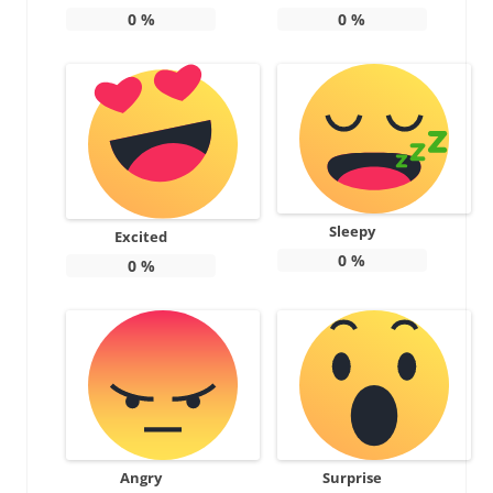
0
%
0
%
Sleepy
Excited
0
%
0
%
Angry
Surprise