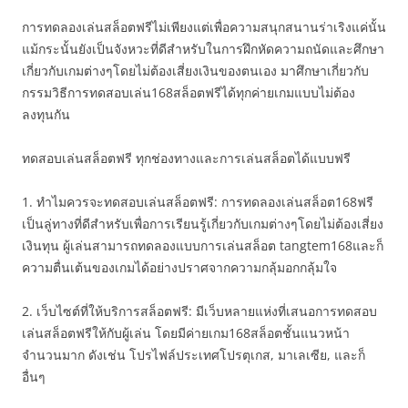
การทดลองเล่นสล็อตฟรีไม่เพียงแต่เพื่อความสนุกสนานร่าเริงแค่นั้น
แม้กระนั้นยังเป็นจังหวะที่ดีสำหรับในการฝึกหัดความถนัดและศึกษา
เกี่ยวกับเกมต่างๆโดยไม่ต้องเสี่ยงเงินของตนเอง มาศึกษาเกี่ยวกับ
กรรมวิธีการทดสอบเล่น168สล็อตฟรีได้ทุกค่ายเกมแบบไม่ต้อง
ลงทุนกัน
ทดสอบเล่นสล็อตฟรี ทุกช่องทางและการเล่นสล็อตได้แบบฟรี
1. ทำไมควรจะทดสอบเล่นสล็อตฟรี: การทดลองเล่นสล็อต168ฟรี
เป็นลู่ทางที่ดีสำหรับเพื่อการเรียนรู้เกี่ยวกับเกมต่างๆโดยไม่ต้องเสี่ยง
เงินทุน ผู้เล่นสามารถทดลองแบบการเล่นสล็อต tangtem168และก็
ความตื่นเต้นของเกมได้อย่างปราศจากความกลุ้มอกกลุ้มใจ
2. เว็บไซต์ที่ให้บริการสล็อตฟรี: มีเว็บหลายแห่งที่เสนอการทดสอบ
เล่นสล็อตฟรีให้กับผู้เล่น โดยมีค่ายเกม168สล็อตชั้นแนวหน้า
จำนวนมาก ดังเช่น โปรไฟล์ประเทศโปรตุเกส, มาเลเซีย, และก็
อื่นๆ