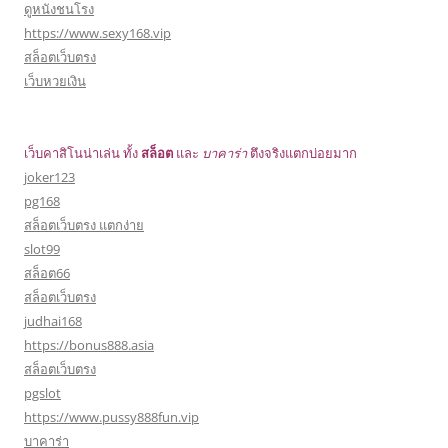
ดูหนังชนโรง
https://www.sexy168.vip
สล็อตเว็บตรง
เว็บหวยเงิน
เว็บคาสิโนน่าเล่น ทั้ง
สล็อต
และ
บาคาร่า
ตึงจริงแตกบ่อยมาก
joker123
pg168
สล็อตเว็บตรง แตกง่าย
slot99
สล็อต66
สล็อตเว็บตรง
judhai168
https://bonus888.asia
สล็อตเว็บตรง
pgslot
https://www.pussy888fun.vip
บาคาร่า