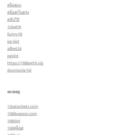
สล็อตxo
สล็อตเว็บตรง
คลิปโป๊
1xbetth
funny18
pg slot
allbet24
pgslot
https://188betth.vip
doomovie hd
หมวดหมู่
13satanbets.com
1688vegasx.com
168slot
168สล็อต