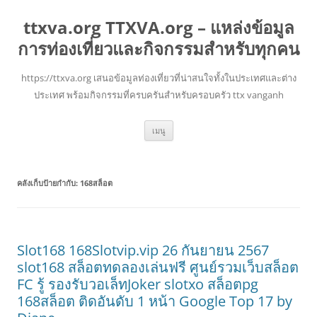
ttxva.org TTXVA.org – แหล่งข้อมูล
การท่องเที่ยวและกิจกรรมสำหรับทุกคน
https://ttxva.org เสนอข้อมูลท่องเที่ยวที่น่าสนใจทั้งในประเทศและต่าง
ประเทศ พร้อมกิจกรรมที่ครบครันสำหรับครอบครัว ttx vanganh
ข้าม
เมนู
ไป
ยัง
เนื้อหา
คลังเก็บป้ายกำกับ:
168สล็อต
Slot168 168Slotvip.vip 26 กันยายน 2567
slot168 สล็อตทดลองเล่นฟรี ศูนย์รวมเว็บสล็อต
FC รู้ รองรับวอเล็ทJoker slotxo สล็อตpg
168สล็อต ติดอันดับ 1 หน้า Google Top 17 by