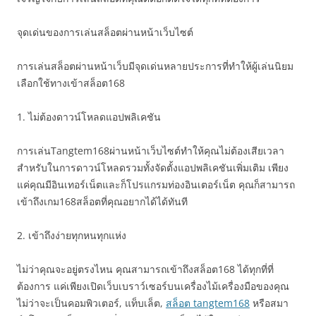
จุดเด่นของการเล่นสล็อตผ่านหน้าเว็บไซต์
การเล่นสล็อตผ่านหน้าเว็บมีจุดเด่นหลายประการที่ทำให้ผู้เล่นนิยม
เลือกใช้ทางเข้าสล็อต168
1. ไม่ต้องดาวน์โหลดแอปพลิเคชัน
การเล่นTangtem168ผ่านหน้าเว็บไซต์ทำให้คุณไม่ต้องเสียเวลา
สำหรับในการดาวน์โหลดรวมทั้งจัดตั้งแอปพลิเคชันเพิ่มเติม เพียง
แค่คุณมีอินเทอร์เน็ตและก็โปรแกรมท่องอินเตอร์เน็ต คุณก็สามารถ
เข้าถึงเกม168สล็อตที่คุณอยากได้ได้ทันที
2. เข้าถึงง่ายทุกหนทุกแห่ง
ไม่ว่าคุณจะอยู่ตรงไหน คุณสามารถเข้าถึงสล็อต168 ได้ทุกที่ที่
ต้องการ แค่เพียงเปิดเว็บเบราว์เซอร์บนเครื่องไม้เครื่องมือของคุณ
ไม่ว่าจะเป็นคอมพิวเตอร์, แท็บเล็ต,
สล็อต tangtem168
หรือสมา