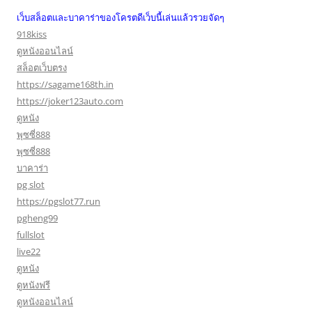
เว็บสล็อตและบาคาร่าของโครตดีเว็บนี้เล่นแล้วรวยจัดๆ
918kiss
ดูหนังออนไลน์
สล็อตเว็บตรง
https://sagame168th.in
https://joker123auto.com
ดูหนัง
พุซซี่888
พุซซี่888
บาคาร่า
pg slot
https://pgslot77.run
pgheng99
fullslot
live22
ดูหนัง
ดูหนังฟรี
ดูหนังออนไลน์