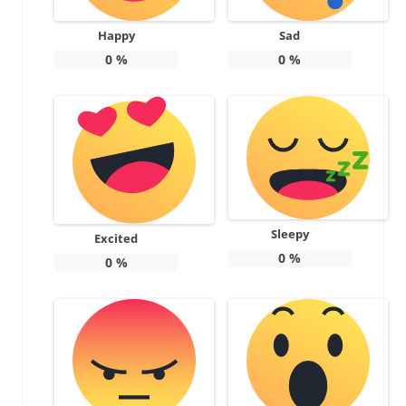
Happy
Sad
0
%
0
%
Sleepy
Excited
0
%
0
%