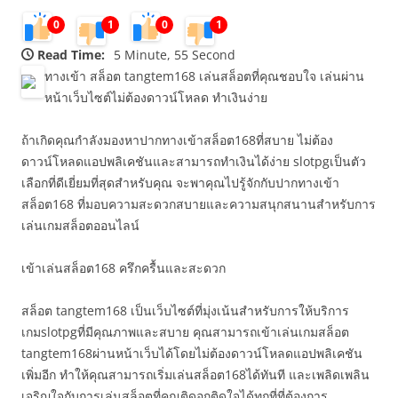
0
1
0
1
Read Time:
5 Minute, 55 Second
ทางเข้า สล็อต tangtem168 เล่นสล็อตที่คุณชอบใจ เล่นผ่าน
หน้าเว็บไซต์ไม่ต้องดาวน์โหลด ทำเงินง่าย
ถ้าเกิดคุณกำลังมองหาปากทางเข้าสล็อต168ที่สบาย ไม่ต้อง
ดาวน์โหลดแอปพลิเคชันและสามารถทำเงินได้ง่าย slotpgเป็นตัว
เลือกที่ดีเยี่ยมที่สุดสำหรับคุณ จะพาคุณไปรู้จักกับปากทางเข้า
สล็อต168 ที่มอบความสะดวกสบายและความสนุกสนานสำหรับการ
เล่นเกมสล็อตออนไลน์
เข้าเล่นสล็อต168 ครึกครื้นและสะดวก
สล็อต tangtem168 เป็นเว็บไซต์ที่มุ่งเน้นสำหรับการให้บริการ
เกมslotpgที่มีคุณภาพและสบาย คุณสามารถเข้าเล่นเกมสล็อต
tangtem168ผ่านหน้าเว็บได้โดยไม่ต้องดาวน์โหลดแอปพลิเคชัน
เพิ่มอีก ทำให้คุณสามารถเริ่มเล่นสล็อต168ได้ทันที และเพลิดเพลิน
เจริญใจกับการเล่นสล็อตที่คุณติดอกติดใจได้ทุกที่ที่ต้องการ