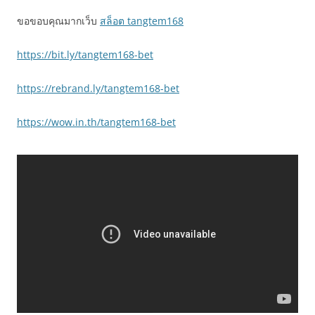
ขอขอบคุณมากเว็บ
สล็อต tangtem168
https://bit.ly/tangtem168-bet
https://rebrand.ly/tangtem168-bet
https://wow.in.th/tangtem168-bet