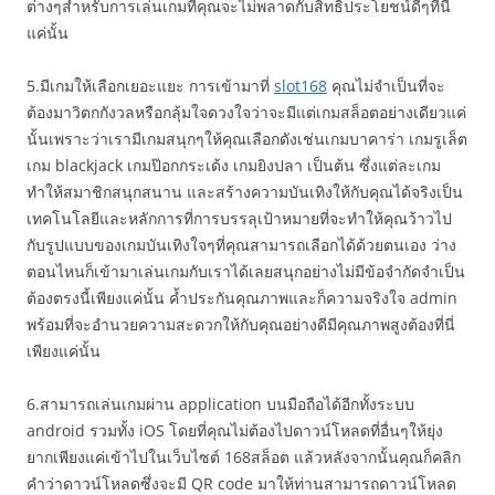
ต่างๆสำหรับการเล่นเกมที่คุณจะไม่พลาดกับสิทธิประโยชน์ดีๆที่นี่
แค่นั้น
5.มีเกมให้เลือกเยอะแยะ การเข้ามาที่
slot168
คุณไม่จำเป็นที่จะ
ต้องมาวิตกกังวลหรือกลุ้มใจดวงใจว่าจะมีแต่เกมสล็อตอย่างเดียวแค่
นั้นเพราะว่าเรามีเกมสนุกๆให้คุณเลือกดังเช่นเกมบาคาร่า เกมรูเล็ต
เกม blackjack เกมป๊อกกระเด้ง เกมยิงปลา เป็นต้น ซึ่งแต่ละเกม
ทำให้สมาชิกสนุกสนาน และสร้างความบันเทิงให้กับคุณได้จริงเป็น
เทคโนโลยีและหลักการที่การบรรลุเป้าหมายที่จะทำให้คุณว้าวไป
กับรูปแบบของเกมบันเทิงใจๆที่คุณสามารถเลือกได้ด้วยตนเอง ว่าง
ตอนไหนก็เข้ามาเล่นเกมกับเราได้เลยสนุกอย่างไม่มีข้อจำกัดจำเป็น
ต้องตรงนี้เพียงแค่นั้น ค้ำประกันคุณภาพและก็ความจริงใจ admin
พร้อมที่จะอำนวยความสะดวกให้กับคุณอย่างดีมีคุณภาพสูงต้องที่นี่
เพียงแค่นั้น
6.สามารถเล่นเกมผ่าน application บนมือถือได้อีกทั้งระบบ
android รวมทั้ง iOS โดยที่คุณไม่ต้องไปดาวน์โหลดที่อื่นๆให้ยุ่ง
ยากเพียงแค่เข้าไปในเว็บไซต์ 168สล็อต แล้วหลังจากนั้นคุณก็คลิก
คำว่าดาวน์โหลดซึ่งจะมี QR code มาให้ท่านสามารถดาวน์โหลด