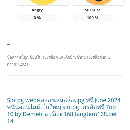
Angry
Surprise
0
%
100
%
…
ข้อความนี้ถูกเขียนใน
168สล็อต
และติดป้ายกำกับ
168สล็อต
บน
3
ตุลาคม 2024
Slotpg webทดลองเล่นสล็อตpg ฟรี June 2024
พนันออนไลน์เว็บใหญ่ slotpg เครดิตฟรี Top
10 by Demetria สล็อต168 tangtem168.bet
14