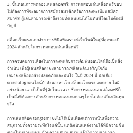
3. ขั้นตอนการทดลองเล่นสล็อตฟรี: การทดสอบเล่นสล็อตฟรีชอบ
ไม่ต้องการที่จะอยากการสมัครสมาชิกหรือการลงทะเบียนสมัคร
สมาชิก ผู้เล่นสามารถเข้าถึงรวมทั้งเล่นเกมได้ในทันทีโดยไม่ต้องมี
บัญชี
สล็อตเว็บตรงแตกง่าย การพินิจพิเคราะห์เว็บไซต์ใหญ่ที่สุดของปี
2024 สำหรับในการทดสอบเล่นสล็อตฟรี
การควบคุมการเสี่ยงในการลงทุนกับการเดิมพันออนไลน์ถือเป็นสิ่ง
จำเป็น เพื่อผู้เล่นสล็อต168สามารถเพลิดเพลินเจริญใจกับ
เกม168สล็อตอย่างปลอดภัยและมั่นใจ ในปี 2024 นี้ นักเสี่ยง
ดวงslotpgออนไลน์กำลังมองหาเว็บ สล็อตเว็บตรง แตกง่าย ไม่มี
อย่างน้อย และก็เป็นที่รู้จักในแวดวง ซึ่งการทดลองเล่นสล็อตฟรีก็
เป็นสิ่งที่ต้องการสำหรับการทดลองเกมต่างๆโดยไม่ต้องเสี่ยงเงินทุน
จริง
การเล่นสล็อต tangtem168ไม่ได้เป็นเพียงแต่การพนันเพื่อความ
สนุกรวมทั้งความระทึกใจแค่นั้น แต่ยังเป็นแหล่งรายได้ที่มีความชื่น
ชอบในหลายฝูงชน ด้วยความสบายสบายแล้วก็ความสามารถ