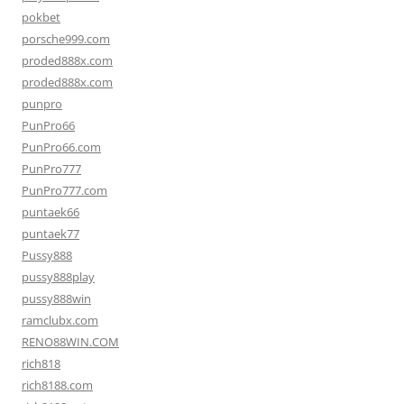
pokbet
porsche999.com
proded888x.com
proded888x.com
punpro
PunPro66
PunPro66.com
PunPro777
PunPro777.com
puntaek66
puntaek77
Pussy888
pussy888play
pussy888win
ramclubx.com
RENO88WIN.COM
rich818
rich8188.com