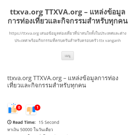
ttxva.org TTXVA.org – แหล่งข้อมูล
การท่องเที่ยวและกิจกรรมสำหรับทุกคน
https://ttxva.org เสนอข้อมูลท่องเที่ยวที่น่าสนใจทั้งในประเทศและต่าง
ประเทศ พร้อมกิจกรรมที่ครบครันสำหรับครอบครัว ttx vanganh
ข้าม
เมนู
ไป
ยัง
เนื้อหา
ttxva.org TTXVA.org – แหล่งข้อมูลการท่อง
เที่ยวและกิจกรรมสำหรับทุกคน
0
1
Read Time:
15 Second
หาเงิน 50000 ในวันเดียว