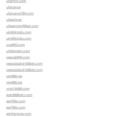
ufamnn.com
ufanance
ufanance789.com
ufawinner
ufawinner99bet.com
uk369clubs.com
uk369clubs.com
usa899.com
ut9winwin.com
veera6999.com
vegasisland168bet.com
vegasisland168bet.com
ver888.vip
ver888.vip
vvip16688.com
wdc888bets.com
we789s.com
we789s.com
winherovip.com