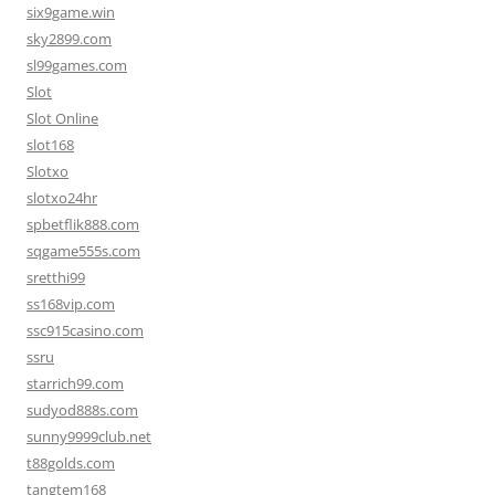
six9game.win
sky2899.com
sl99games.com
Slot
Slot Online
slot168
Slotxo
slotxo24hr
spbetflik888.com
sqgame555s.com
sretthi99
ss168vip.com
ssc915casino.com
ssru
starrich99.com
sudyod888s.com
sunny9999club.net
t88golds.com
tangtem168