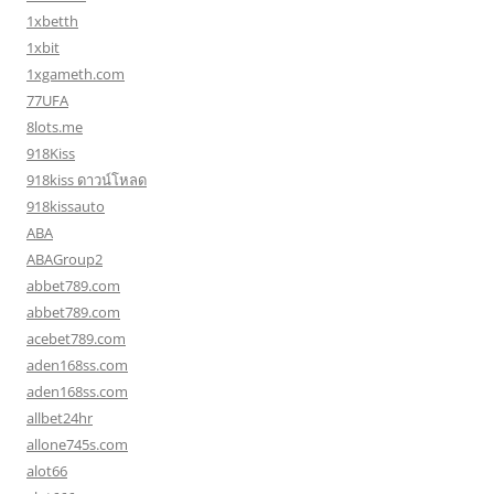
1xbetth
1xbit
1xgameth.com
77UFA
8lots.me
918Kiss
918kiss ดาวน์โหลด
918kissauto
ABA
ABAGroup2
abbet789.com
abbet789.com
acebet789.com
aden168ss.com
aden168ss.com
allbet24hr
allone745s.com
alot66