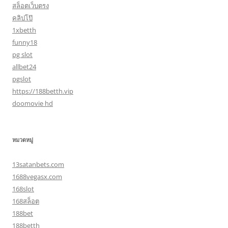
สล็อตเว็บตรง
คลิปโป๊
1xbetth
funny18
pg slot
allbet24
pgslot
https://188betth.vip
doomovie hd
หมวดหมู่
13satanbets.com
1688vegasx.com
168slot
168สล็อต
188bet
188betth