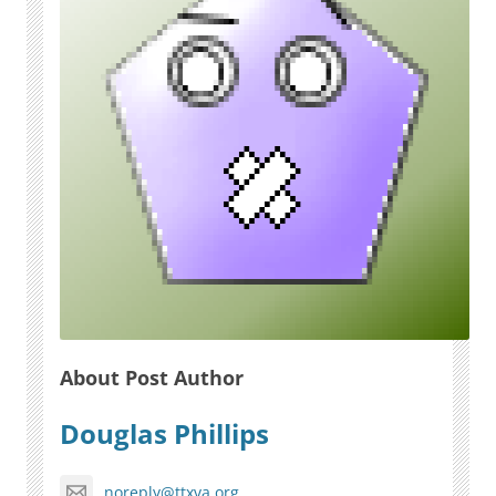
About Post Author
Douglas Phillips
noreply@ttxva.org