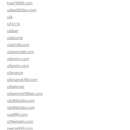
tree78999.com
udee365day.com
ufa
UFA11k
ufabet
ufabomb
ufad168.com
ufaheno88.com
ufamnn.com
ufamnn.com
ufanance
ufanance789.com
ufawinner
ufawinner99bet.com
uk369clubs.com
uk369clubs.com
usa899.com
ut9winwin.com
veera6999.com