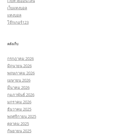
เว็บหวยออนไลน์
เว็บแทงบอล
แทงบอล
โจ๊กเกอร์123
คลังเก็บ
กรกฎาคม 2026
มิถุนายน 2026
พฤษภาคม 2026
เมษายน 2026
มีนาคม 2026
กุมภาพันธ์ 2026
มกราคม 2026
ธันวาคม 2025
พฤศจิกายน 2025
ตุลาคม 2025
กันยายน 2025