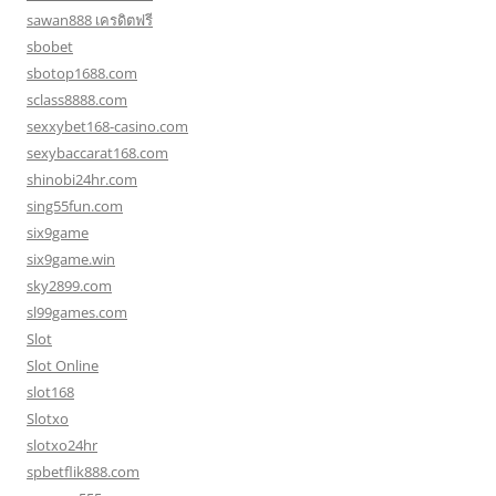
sawan888 เครดิตฟรี
sbobet
sbotop1688.com
sclass8888.com
sexxybet168-casino.com
sexybaccarat168.com
shinobi24hr.com
sing55fun.com
six9game
six9game.win
sky2899.com
sl99games.com
Slot
Slot Online
slot168
Slotxo
slotxo24hr
spbetflik888.com