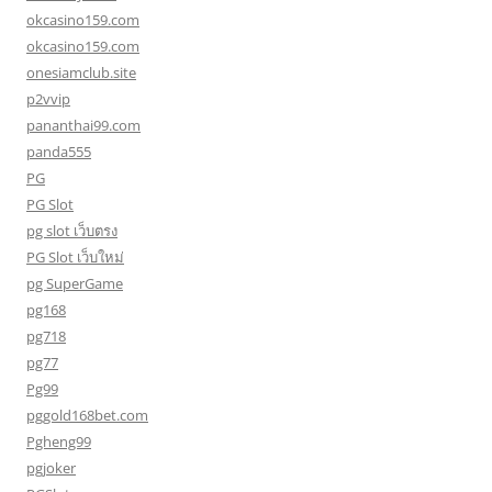
okcasino159.com
okcasino159.com
onesiamclub.site
p2vvip
pananthai99.com
panda555
PG
PG Slot
pg slot เว็บตรง
PG Slot เว็บใหม่
pg SuperGame
pg168
pg718
pg77
Pg99
pggold168bet.com
Pgheng99
pgjoker