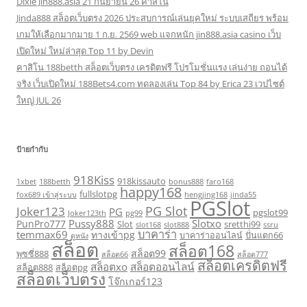
Dixie Jin888.asia 21 กันยายน 26 คาสิโน
Jinda888 สล็อตเว็บตรง 2026 ประสบการณ์เล่นยุคใหม่ ระบบเสถียร พร้อม
เกมให้เลือกมากมาย 1 ก.ย. 2569 web แจกหนัก jin888.asia casino เว็บ
เปิดใหม่ ใหม่ล่าสุด Top 11 by Devin
คาสิโน 188betth สล็อตเว็บตรง เครดิตฟรี โปรโมชั่นแรง เล่นง่าย ถอนได้
จริง เว็บเปิดใหม่ 188Bets4.com ทดลองเล่น Top 84 by Erica 23 เวปไซต์
ใหญ่ JUL 26
ป้ายกำกับ
918Kiss
918kissauto
1xbet
188betth
bonus888
faro168
happy168
fullslotpg
fox689 เข้าสู่ระบบ
hengjing168
jinda55
PGSlot
PG Slot
Joker123
PG
pgslot99
Joker123th
pg99
Pussy888
Slotxo
PunPro777
Slot
sretthi99
slot168
slot888
ssru
บาคาร่า
temmax69
ทางเข้าpg
บาคาร่าออนไลน์
ปั่นแตก66
ดูหนัง
สล็อต
สล็อต168
สล็อต99
พุซซี่888
สล็อต66
สล็อต777
สล็อตเครดิตฟรี
สล็อตxo
สล็อตออนไลน์
สล็อต888
สล็อตpg
สล็อตเว็บตรง
โจ๊กเกอร์123