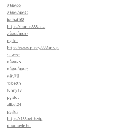
สล็อต66
สล็อตเว็บตรง
judhai168
https://bonus888.asia
สล็อตเว็บตรง
pgslot
https://www.pussy888fun.vip
บาคาร่า
สล็อตxo
สล็อตเว็บตรง
คลิปโป๊
1xbetth
funny18
pg slot
allbet24
pgslot
https://188betth.vip
doomovie hd