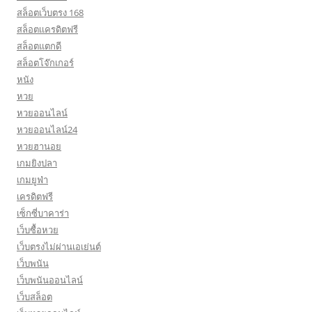
สล็อตเว็บตรง 168
สล็อตเเครดิตฟรี
สล็อตแตกดี
สล็อตโจ๊กเกอร์
หนัง
หวย
หวยออนไลน์
หวยออนไลน์24
หวยฮานอย
เกมยิงปลา
เกมยูฟ่า
เครดิตฟรี
เซ็กซี่บาคาร่า
เว็บซื้อหวย
เว็บตรงไม่ผ่านเอเย่นต์
เว็บพนัน
เว็บพนันออนไลน์
เว็บสล็อต