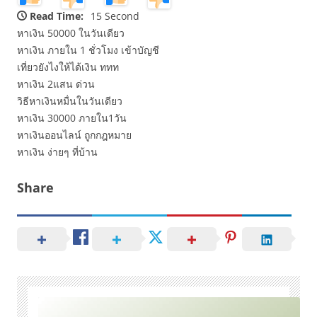
Read Time:
15 Second
หาเงิน 50000 ในวันเดียว
หาเงิน ภายใน 1 ชั่วโมง เข้าบัญชี
เที่ยวยังไงให้ได้เงิน ททท
หาเงิน 2แสน ด่วน
วิธีหาเงินหมื่นในวันเดียว
หาเงิน 30000 ภายใน1วัน
หาเงินออนไลน์ ถูกกฎหมาย
หาเงิน ง่ายๆ ที่บ้าน
Share