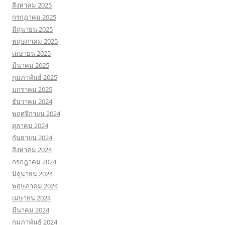
สิงหาคม 2025
กรกฎาคม 2025
มิถุนายน 2025
พฤษภาคม 2025
เมษายน 2025
มีนาคม 2025
กุมภาพันธ์ 2025
มกราคม 2025
ธันวาคม 2024
พฤศจิกายน 2024
ตุลาคม 2024
กันยายน 2024
สิงหาคม 2024
กรกฎาคม 2024
มิถุนายน 2024
พฤษภาคม 2024
เมษายน 2024
มีนาคม 2024
กุมภาพันธ์ 2024