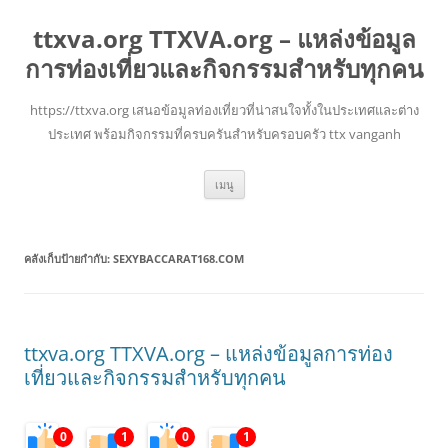
ttxva.org TTXVA.org – แหล่งข้อมูล
การท่องเที่ยวและกิจกรรมสำหรับทุกคน
https://ttxva.org เสนอข้อมูลท่องเที่ยวที่น่าสนใจทั้งในประเทศและต่าง
ประเทศ พร้อมกิจกรรมที่ครบครันสำหรับครอบครัว ttx vanganh
ข้าม
เมนู
ไป
ยัง
เนื้อหา
คลังเก็บป้ายกำกับ:
SEXYBACCARAT168.COM
ttxva.org TTXVA.org – แหล่งข้อมูลการท่อง
เที่ยวและกิจกรรมสำหรับทุกคน
0
1
0
1