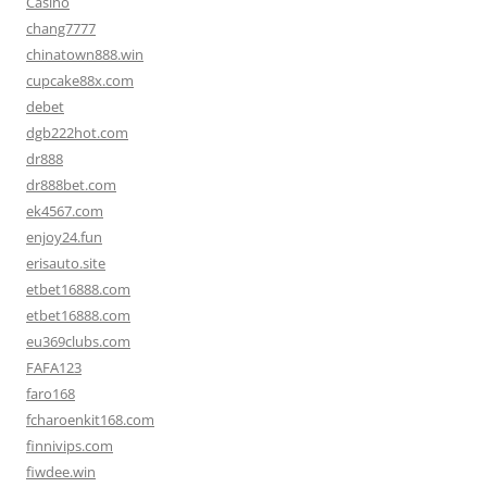
Casino
chang7777
chinatown888.win
cupcake88x.com
debet
dgb222hot.com
dr888
dr888bet.com
ek4567.com
enjoy24.fun
erisauto.site
etbet16888.com
etbet16888.com
eu369clubs.com
FAFA123
faro168
fcharoenkit168.com
finnivips.com
fiwdee.win