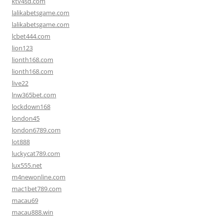
ktv4sd.com
lalikabetsgame.com
lalikabetsgame.com
lcbet444.com
lion123
lionth168.com
lionth168.com
live22
lnw365bet.com
lockdown168
london45
london6789.com
lot888
luckycat789.com
lux555.net
m4newonline.com
mac1bet789.com
macau69
macau888.win