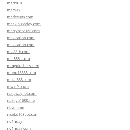
mario678
mars95
medee989.com
meekin365day.com
mercyrosa168.com
mexicanoo.com
mexicanoo.com
mia88th.com
mib555s.com
mmgoldsbets.com
mono16888.com
moza888.com
mwin9s.com
nagawaybet.com
nakoya1688.site
nbwin.me
niseko168bet.com
no1huay
no1huay.com