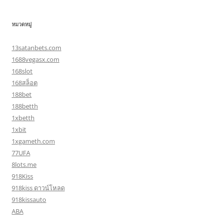
หมวดหมู่
13satanbets.com
1688vegasx.com
168slot
168สล็อต
188bet
188betth
1xbetth
1xbit
1xgameth.com
77UFA
8lots.me
918Kiss
918kiss ดาวน์โหลด
918kissauto
ABA