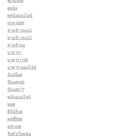
ซีเกมส์68
ดูหนัง
ดูหนังออนไลน์
ถูกหวย88
ทางเข้า live22
ทางเข้า live22
ทางเข้าpg
บาคาร่า
บาคาร่า168
บาคาร่าออนไลน์
ปั่นสล็อต
ปั่นแตก66
ปั่นแตก77
พนันออนไลน์
พอต
พีจีสล็อต
พุซซี่888
ยูฟ่าเบท
รับทำเว็บพนัน