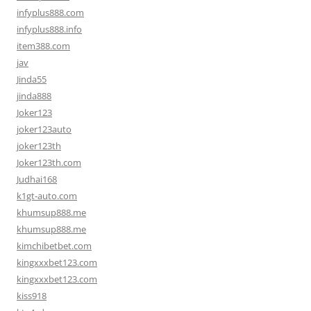
infyplus888.com
infyplus888.info
item388.com
jav
Jinda55
jinda888
Joker123
joker123auto
joker123th
Joker123th.com
Judhai168
k1gt-auto.com
khumsup888.me
khumsup888.me
kimchibetbet.com
kingxxxbet123.com
kingxxxbet123.com
kiss918