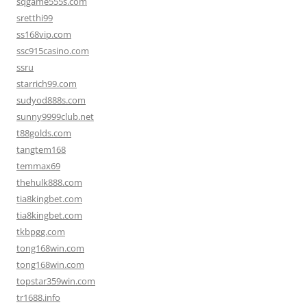
sqgame555s.com
sretthi99
ss168vip.com
ssc915casino.com
ssru
starrich99.com
sudyod888s.com
sunny9999club.net
t88golds.com
tangtem168
temmax69
thehulk888.com
tia8kingbet.com
tia8kingbet.com
tkbpgg.com
tong168win.com
tong168win.com
topstar359win.com
tr1688.info