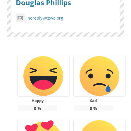
Douglas Phillips
noreply@ttxva.org
Happy
Sad
0
%
0
%