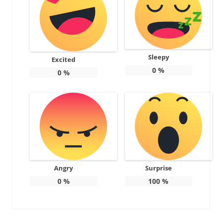
Sleepy
Excited
0
%
0
%
Angry
Surprise
0
%
100
%