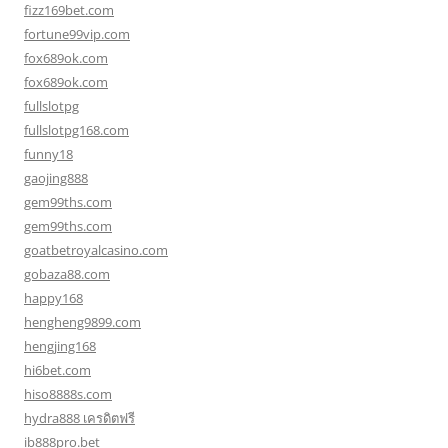
fizz169bet.com
fortune99vip.com
fox689ok.com
fox689ok.com
fullslotpg
fullslotpg168.com
funny18
gaojing888
gem99ths.com
gem99ths.com
goatbetroyalcasino.com
gobaza88.com
happy168
hengheng9899.com
hengjing168
hi6bet.com
hiso8888s.com
hydra888 เครดิตฟรี
ib888pro.bet