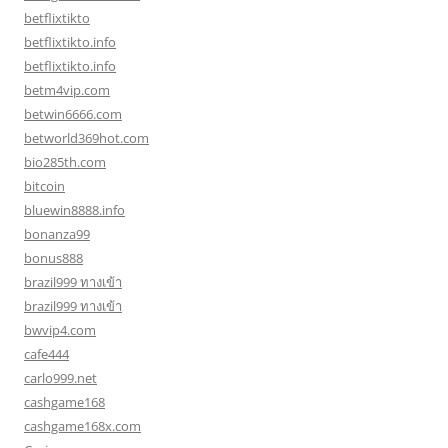
betflixtikto
betflixtikto.info
betflixtikto.info
betm4vip.com
betwin6666.com
betworld369hot.com
bio285th.com
bitcoin
bluewin8888.info
bonanza99
bonus888
brazil999 ทางเข้า
brazil999 ทางเข้า
bwvip4.com
cafe444
carlo999.net
cashgame168
cashgame168x.com