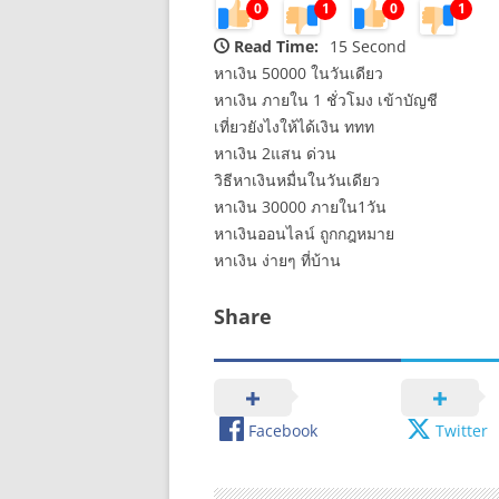
0
1
0
1
Read Time:
15 Second
หาเงิน 50000 ในวันเดียว
หาเงิน ภายใน 1 ชั่วโมง เข้าบัญชี
เที่ยวยังไงให้ได้เงิน ททท
หาเงิน 2แสน ด่วน
วิธีหาเงินหมื่นในวันเดียว
หาเงิน 30000 ภายใน1วัน
หาเงินออนไลน์ ถูกกฎหมาย
หาเงิน ง่ายๆ ที่บ้าน
Share
Facebook
Twitter