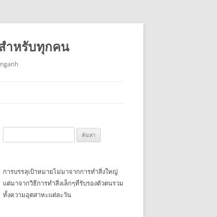
มสำหรับทุกคน
vanganh
ค้นหา
สำหรับ:
การบรรลุเป้าหมายไม่มาจากการทำสิ่งใหญ่
แต่มาจากวิธีการทำสิ่งเล็กๆที่รับรองตัวตนรวม
ทั้งความอุตสาหะแต่ละวัน