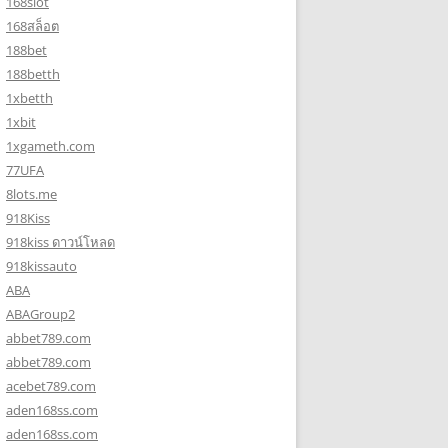
168slot
168สล็อต
188bet
188betth
1xbetth
1xbit
1xgameth.com
77UFA
8lots.me
918Kiss
918kiss ดาวน์โหลด
918kissauto
ABA
ABAGroup2
abbet789.com
abbet789.com
acebet789.com
aden168ss.com
aden168ss.com