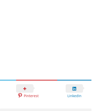
Pinterest
LinkedIn