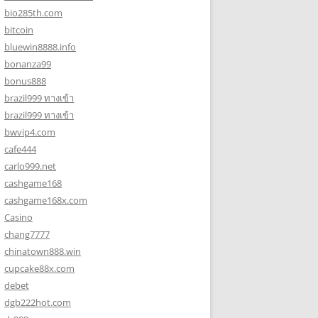
bio285th.com
bitcoin
bluewin8888.info
bonanza99
bonus888
brazil999 ทางเข้า
brazil999 ทางเข้า
bwvip4.com
cafe444
carlo999.net
cashgame168
cashgame168x.com
Casino
chang7777
chinatown888.win
cupcake88x.com
debet
dgb222hot.com