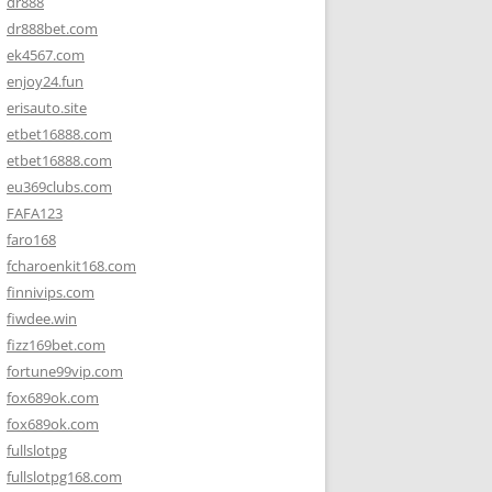
dr888
dr888bet.com
ek4567.com
enjoy24.fun
erisauto.site
etbet16888.com
etbet16888.com
eu369clubs.com
FAFA123
faro168
fcharoenkit168.com
finnivips.com
fiwdee.win
fizz169bet.com
fortune99vip.com
fox689ok.com
fox689ok.com
fullslotpg
fullslotpg168.com