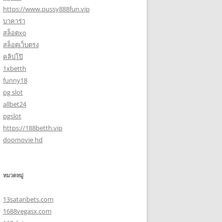
https://www.pussy888fun.vip
บาคาร่า
สล็อตxo
สล็อตเว็บตรง
คลิปโป๊
1xbetth
funny18
pg slot
allbet24
pgslot
https://188betth.vip
doomovie hd
หมวดหมู่
13satanbets.com
1688vegasx.com