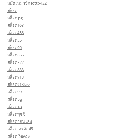
สมัครสมาชิก lotto432
สล็อต
สล็อต pg
สล็อต168
สล็อต456
สล็อต55
สล็อต66
สล็อต666
สล็อต777
สล็อต888
สล็อต918
สล็อต918kiss
สล็อต99
สล็อตpg
สล็อตxo
สล็อตพุซซี่
สล็อตออนไลน์
สล็อตเครดิตฟรี
สล็อตเว็บตรง