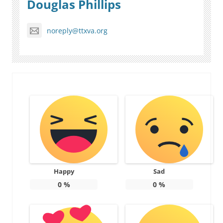
Douglas Phillips
noreply@ttxva.org
Happy
Sad
0
%
0
%