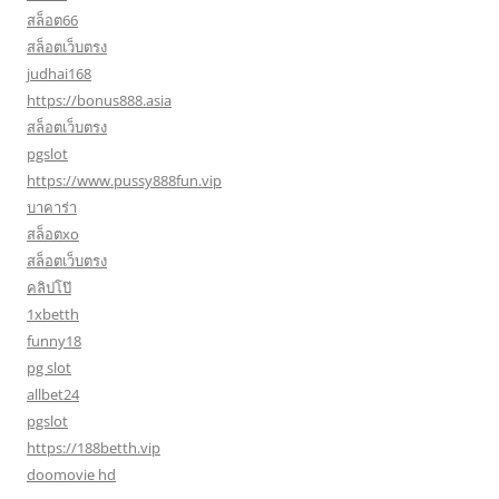
สล็อต66
สล็อตเว็บตรง
judhai168
https://bonus888.asia
สล็อตเว็บตรง
pgslot
https://www.pussy888fun.vip
บาคาร่า
สล็อตxo
สล็อตเว็บตรง
คลิปโป๊
1xbetth
funny18
pg slot
allbet24
pgslot
https://188betth.vip
doomovie hd