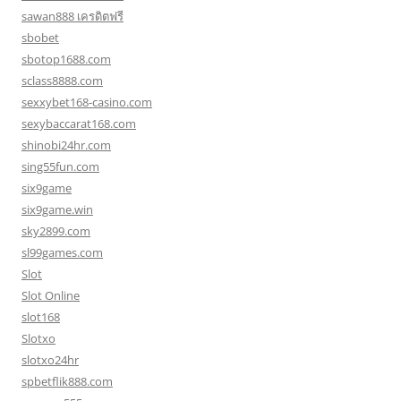
sawan888 เครดิตฟรี
sbobet
sbotop1688.com
sclass8888.com
sexxybet168-casino.com
sexybaccarat168.com
shinobi24hr.com
sing55fun.com
six9game
six9game.win
sky2899.com
sl99games.com
Slot
Slot Online
slot168
Slotxo
slotxo24hr
spbetflik888.com