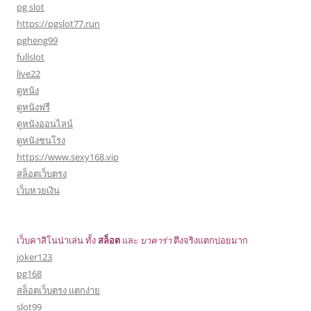
pg slot
https://pgslot77.run
pgheng99
fullslot
live22
ดูหนัง
ดูหนังฟรี
ดูหนังออนไลน์
ดูหนังชนโรง
https://www.sexy168.vip
สล็อตเว็บตรง
เว็บหวยเงิน
เว็บคาสิโนน่าเล่น ทั้ง
สล็อต
และ
บาคาร่า
ตึงจริงแตกบ่อยมาก
joker123
pg168
สล็อตเว็บตรง แตกง่าย
slot99