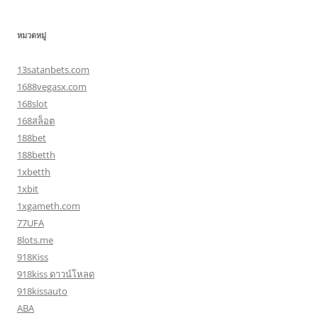
หมวดหมู่
13satanbets.com
1688vegasx.com
168slot
168สล็อต
188bet
188betth
1xbetth
1xbit
1xgameth.com
77UFA
8lots.me
918Kiss
918kiss ดาวน์โหลด
918kissauto
ABA