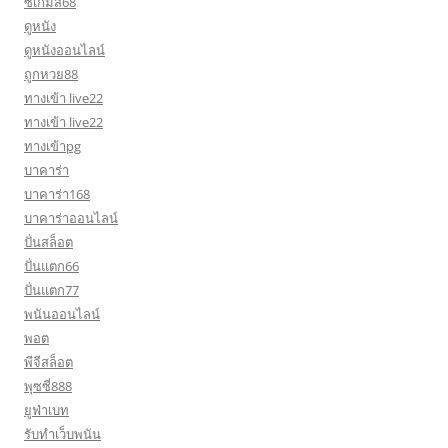
ซีเกมส์68
ดูหนัง
ดูหนังออนไลน์
ถูกหวย88
ทางเข้า live22
ทางเข้า live22
ทางเข้าpg
บาคาร่า
บาคาร่า168
บาคาร่าออนไลน์
ปั่นสล็อต
ปั่นแตก66
ปั่นแตก77
พนันออนไลน์
พอต
พีจีสล็อต
พุซซี่888
ยูฟ่าเบท
รับทำเว็บพนัน