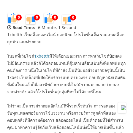
0
0
0
0
Read Time:
6 Minute, 1 Second
1xbetth เว็บสล็อตออนไลน์ ยอดนิยม โปรโมชั่นเด็ด รวมเกมสล็อต
สุดมัน แตกง่ายดาย
ในยุคที่เว็บไซต์
1xbetth
มีให้เลือกเยอะมาก การหาเว็บไซต์ป้อมคง
ไม่มีอันตราย แล้วก็ได้ผลตอบแทนที่คุ้มค่าเปลี่ยนเป็นสิ่งที่นักพนันทุก
คนต้องการ หนึ่งในเว็บไซต์ที่กำลังเป็นที่นิยมอย่างมากปัจจุบันนี้เป็น
1xbet เว็บสล็อตที่เปิดให้บริการแบบครบวงจร ตอบปัญหานักเดิมพัน
ทั้งมือใหม่แล้วก็มืออาชีพด้วยระบบที่ล้ำสมัย เกมมากมายก่ายกอง
จากค่ายดัง แล้วก็โปรโมชั่นสุดคุ้มที่หาไม่ได้จากที่ไหน
ไม่ว่าจะเป็นการฝากถอนอัตโนมัติที่รวดเร็วทันใจ การรอคอยง
รับทุกแพลตฟอร์มการใช้แรงงาน หรือการบริการลูกค้าที่สนอง
ตอบทุกสิ่งที่มีความต้องการ สล็อตออนไลน์ เป็นคำตอบที่ใช่สำหรับ
คุณ มาทำความรู้จักกับเว็บสล็อตออนไลน์แห่งนี้ให้มากเพิ่มขึ้น แล้ว