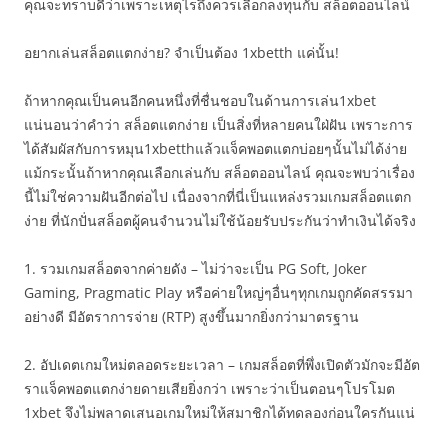
คุณจะทราบดีว่าเพราะเหตุไรถึงควรเลือกลงทุนกับ สล็อตออนไลน์
อยากเล่นสล็อตแตกง่าย? จำเป็นต้อง 1xbetth แค่นั้น!
ถ้าหากคุณเป็นคนอีกคนหนึ่งที่ชื่นชอบในด้านการเล่น1xbet
แน่นอนว่าคำว่า สล็อตแตกง่าย เป็นสิ่งที่หลายคนใฝ่ฝัน เพราะการ
ได้สัมผัสกับการหมุน1xbetthแล้วแจ็คพอตแตกบ่อยๆนั้นไม่ได้ง่าย
แม้กระนั้นถ้าหากคุณเลือกเล่นกับ สล็อตออนไลน์ คุณจะพบว่าเรื่อง
นี้ไม่ใช่ความฝันอีกต่อไป เนื่องจากที่นี่เป็นแหล่งรวมเกมสล็อตแตก
ง่าย ที่นักปั่นสล็อตผู้คนจำนวนไม่ใช้น้อยรับประกันว่าทำเงินได้จริง
1. รวมเกมสล็อตจากค่ายดัง – ไม่ว่าจะเป็น PG Soft, Joker
Gaming, Pragmatic Play หรือค่ายใหญ่ๆอื่นๆทุกเกมถูกคัดสรรมา
อย่างดี มีอัตราการจ่าย (RTP) สูงขึ้นมากยิ่งกว่ามาตรฐาน
2. อัปเดตเกมใหม่ตลอดระยะเวลา – เกมสล็อตที่พึ่งเปิดตัวมักจะมีอัต
ราแจ็คพอตแตกง่ายดายเสียยิ่งกว่า เพราะว่าเป็นตอนๆโปรโมต
1xbet จึงไม่พลาดเสนอเกมใหม่ให้สมาชิกได้ทดลองก่อนใครกันแน่