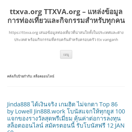
ttxva.org TTXVA.org – แหล่งข้อมูล
การท่องเที่ยวและกิจกรรมสำหรับทุกคน
https://ttxva.org เสนอข้อมูลท่องเที่ยวที่น่าสนใจทั้งในประเทศและต่าง
ประเทศ พร้อมกิจกรรมที่ครบครันสำหรับครอบครัว ttx vanganh
ข้าม
เมนู
ไป
ยัง
เนื้อหา
คลังเก็บป้ายกำกับ:
สล็อตออนไลน์
Jinda888 ได้เงินจริง เกมฮิต ไม่จกตา Top 86
by Lowell Jin888.work โบนัสแจกให้ทุกยูส 100
แจกของรางวัลสุดพรีเมี่ยม คุ้นค่าต่อการลงทุน
สล็อตออนไลน์ สมัครตอนนี้ รับโบนัสฟรี 12 JAN