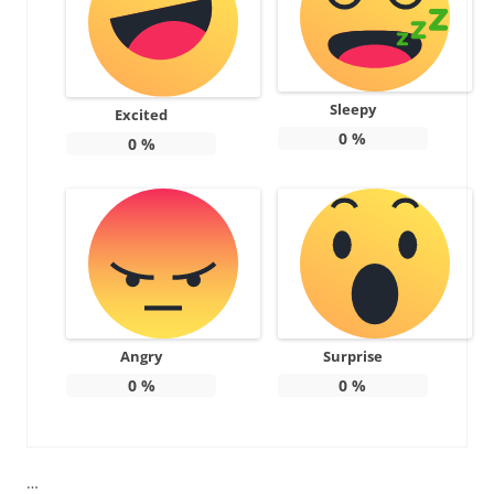
Sleepy
Excited
0
%
0
%
Angry
Surprise
0
%
0
%
…