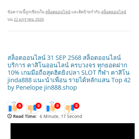
ข้อความนี้ถูกเขียนใน
สล็อตออนไลน์
และติดป้ายกำกับ
สล็อตออนไลน์
บน
22 มกราคม 2026
สล็อตออนไลน์ 31 SEP 2568 สล็อตออนไลน์
บริการ คาสิโนออนไลน์ ครบวงจร ทุกยอดฝาก
10% เกมมือถือสุดฮิตยิงปลา SLOT กีฬา คาสิโน
jinda888 แนะนำเพื่อน รายได้หลักแสน Top 42
by Penelope jin888.shop
0
0
0
0
Read Time:
6 Minute, 17 Second