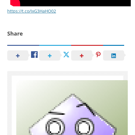
https://t.co/IxG3HaHO02
Share