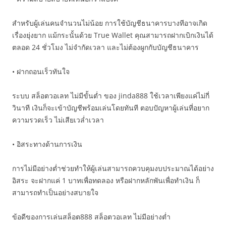
สำหรับผู้เล่นคนจำนวนไม่น้อย การใช้บัญชีธนาคารบางทีอาจเกิด
เรื่องยุ่งยาก แม้กระนั้นด้วย True Wallet คุณสามารถฝากเบิกเงินได้
ตลอด 24 ชั่วโมง ไม่จำกัดเวลา และไม่ต้องผูกกับบัญชีธนาคาร
• ฝากถอนเร็วทันใจ
ระบบ สล็อตวอเลท ไม่มีขั้นต่ำ ของ jinda888 ใช้เวลาเพียงแค่ไม่กี่
วินาที เงินก็จะเข้าบัญชีพร้อมเล่นโดยทันที ตอบปัญหาผู้เล่นที่อยาก
ความรวดเร็ว ไม่เสียเวล่ำเวลา
• อิสระทางด้านการเงิน
การไม่มีอย่างต่ำช่วยทำให้ผู้เล่นสามารถควบคุมงบประมาณได้อย่าง
อิสระ จะฝากแค่ 1 บาทเพื่อทดลอง หรือฝากหลักพันเพื่อทำเงิน ก็
สามารถทำเป็นอย่างสบายใจ
ข้อดีของการเล่นสล็อต888 สล็อตวอเลท ไม่มีอย่างต่ำ