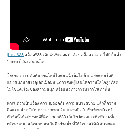
jinda888
สล็อต888 เดิมพันที่ปลอดภัยด้วย สล็อตวอเลท ไม่มีขั้นต่ำ
1 บาท ก็สนุกสนานได้
โลกของการเดิมพันออนไลน์ในตอนนี้ เต็มไปด้วยแพลตฟอร์มที่
แข่งขันกันอย่างดุเด็ดเผ็ดมัน แต่ว่าสิ่งที่ผู้เล่นให้ความใส่ใจสูงที่สุด
ไม่ใช่แค่เรื่องของความสนุก หรือแนวทางการทำกำไรเท่านั้น
หากแต่ว่าเป็นเรื่อง ความปลอดภัย ความสบายสบาย แล้วก็ความ
ยืดหยุ่น สำหรับในการฝากถอนเงิน และหนึ่งในเว็บที่ตอบโจทย์
หัวข้อนี้ได้อย่างพอดีก็คือ jinda888 เว็บไซต์ตรงประสิทธิภาพที่มา
พร้อมระบบ สล็อตวอเลท ไม่มีอย่างต่ำ ที่ให้โอกาสให้ผู้เล่นทุกคน