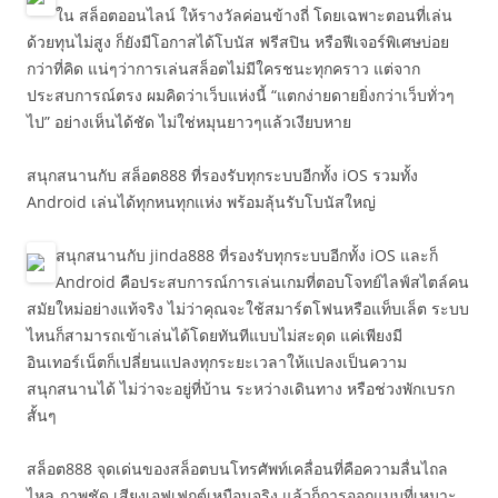
ใน สล็อตออนไลน์ ให้รางวัลค่อนข้างถี่ โดยเฉพาะตอนที่เล่น
ด้วยทุนไม่สูง ก็ยังมีโอกาสได้โบนัส ฟรีสปิน หรือฟีเจอร์พิเศษบ่อย
กว่าที่คิด แน่ๆว่าการเล่นสล็อตไม่มีใครชนะทุกคราว แต่จาก
ประสบการณ์ตรง ผมคิดว่าเว็บแห่งนี้ “แตกง่ายดายยิ่งกว่าเว็บทั่วๆ
ไป” อย่างเห็นได้ชัด ไม่ใช่หมุนยาวๆแล้วเงียบหาย
สนุกสนานกับ สล็อต888 ที่รองรับทุกระบบอีกทั้ง iOS รวมทั้ง
Android เล่นได้ทุกหนทุกแห่ง พร้อมลุ้นรับโบนัสใหญ่
สนุกสนานกับ jinda888 ที่รองรับทุกระบบอีกทั้ง iOS และก็
Android คือประสบการณ์การเล่นเกมที่ตอบโจทย์ไลฟ์สไตล์คน
สมัยใหม่อย่างแท้จริง ไม่ว่าคุณจะใช้สมาร์ตโฟนหรือแท็บเล็ต ระบบ
ไหนก็สามารถเข้าเล่นได้โดยทันทีแบบไม่สะดุด แค่เพียงมี
อินเทอร์เน็ตก็เปลี่ยนแปลงทุกระยะเวลาให้แปลงเป็นความ
สนุกสนานได้ ไม่ว่าจะอยู่ที่บ้าน ระหว่างเดินทาง หรือช่วงพักเบรก
สั้นๆ
สล็อต888 จุดเด่นของสล็อตบนโทรศัพท์เคลื่อนที่คือความลื่นไถล
ไหล ภาพชัด เสียงเอฟเฟกต์เหมือนจริง แล้วก็การออกแบบที่เหมาะ