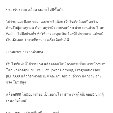
• รองรับระบบ สล็อตวอเลท ไม่มีขั้นต่ำ
ไม่ว่าคุณจะมีงบประมาณมากหรือน้อย เว็บไซต์สล็อตเปิดกว้าง
สำหรับผู้เล่นทุกคน ด้วยเหตุว่ามีระบบระเบียบ ฝาก-ถอนผ่าน True
Wallet ไม่มีอย่างต่ำ ทำให้การลงทุนเป็นเรื่องที่ไม่ยากถาง แม้จะมี
เงินเพียงแต่ 1 บาทก็สามารถเริ่มเดิมพันได้
• เกมมากมายจากค่ายดัง
เว็บไซต์แห่งนี้ได้รวมเกม สล็อตออนไลน์ จากค่ายชั้นแนวหน้าระดับ
โลก ยกตัวอย่างเช่น PG Slot, Joker Gaming, Pragmatic Play,
JILI, CQ9 แล้วก็อีกมากมาย แต่ละเกมคัดมาแล้วว่า แตกง่าย จ่าย
จริง โบนัสสูง
สล็อต888 ไม่มีอย่างน้อย เป็นอย่างไร เพราะเหตุใดถึงตอบปัญหาผู้
เล่นสมัยใหม่?
• ความสบายสบายที่เหนือกว่าแบงค์