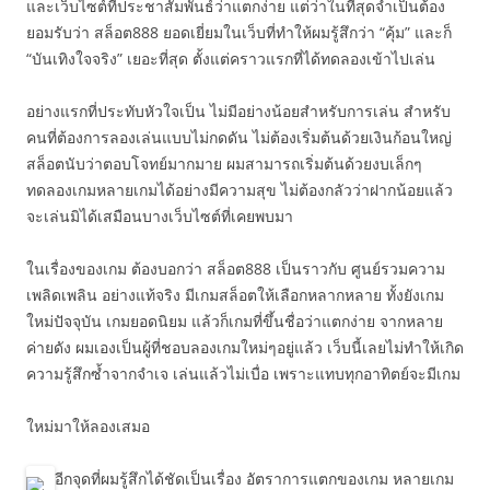
และเว็บไซต์ที่ประชาสัมพันธ์ว่าแตกง่าย แต่ว่าในที่สุดจำเป็นต้อง
ยอมรับว่า สล็อต888 ยอดเยี่ยมในเว็บที่ทำให้ผมรู้สึกว่า “คุ้ม” และก็
“บันเทิงใจจริง” เยอะที่สุด ตั้งแต่คราวแรกที่ได้ทดลองเข้าไปเล่น
อย่างแรกที่ประทับหัวใจเป็น ไม่มีอย่างน้อยสำหรับการเล่น สำหรับ
คนที่ต้องการลองเล่นแบบไม่กดดัน ไม่ต้องเริ่มต้นด้วยเงินก้อนใหญ่
สล็อตนับว่าตอบโจทย์มากมาย ผมสามารถเริ่มต้นด้วยงบเล็กๆ
ทดลองเกมหลายเกมได้อย่างมีความสุข ไม่ต้องกลัวว่าฝากน้อยแล้ว
จะเล่นมิได้เสมือนบางเว็บไซต์ที่เคยพบมา
ในเรื่องของเกม ต้องบอกว่า สล็อต888 เป็นราวกับ ศูนย์รวมความ
เพลิดเพลิน อย่างแท้จริง มีเกมสล็อตให้เลือกหลากหลาย ทั้งยังเกม
ใหม่ปัจจุบัน เกมยอดนิยม แล้วก็เกมที่ขึ้นชื่อว่าแตกง่าย จากหลาย
ค่ายดัง ผมเองเป็นผู้ที่ชอบลองเกมใหม่ๆอยู่แล้ว เว็บนี้เลยไม่ทำให้เกิด
ความรู้สึกซ้ำจากจำเจ เล่นแล้วไม่เบื่อ เพราะแทบทุกอาทิตย์จะมีเกม
ใหม่มาให้ลองเสมอ
อีกจุดที่ผมรู้สึกได้ชัดเป็นเรื่อง อัตราการแตกของเกม หลายเกม