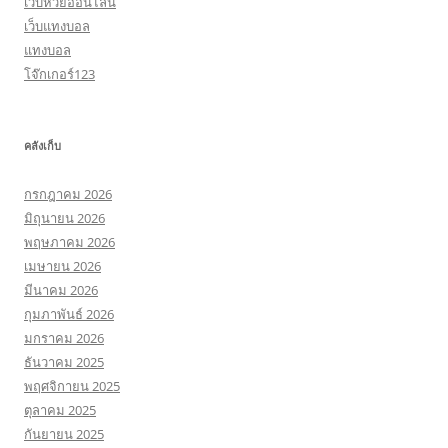
เว็บหวยออนไลน์
เว็บแทงบอล
แทงบอล
โจ๊กเกอร์123
คลังเก็บ
กรกฎาคม 2026
มิถุนายน 2026
พฤษภาคม 2026
เมษายน 2026
มีนาคม 2026
กุมภาพันธ์ 2026
มกราคม 2026
ธันวาคม 2025
พฤศจิกายน 2025
ตุลาคม 2025
กันยายน 2025