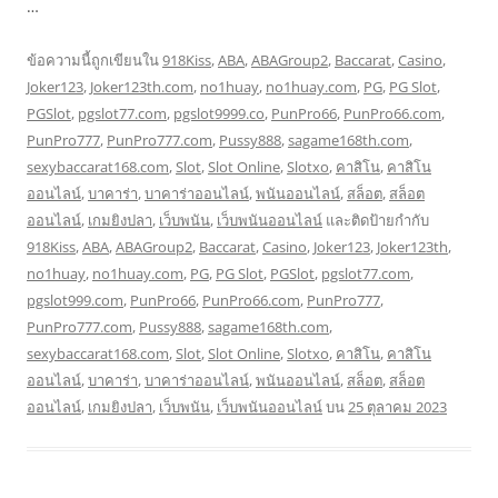
…
ข้อความนี้ถูกเขียนใน
918Kiss
,
ABA
,
ABAGroup2
,
Baccarat
,
Casino
,
Joker123
,
Joker123th.com
,
no1huay
,
no1huay.com
,
PG
,
PG Slot
,
PGSlot
,
pgslot77.com
,
pgslot9999.co
,
PunPro66
,
PunPro66.com
,
PunPro777
,
PunPro777.com
,
Pussy888
,
sagame168th.com
,
sexybaccarat168.com
,
Slot
,
Slot Online
,
Slotxo
,
คาสิโน
,
คาสิโน
ออนไลน์
,
บาคาร่า
,
บาคาร่าออนไลน์
,
พนันออนไลน์
,
สล็อต
,
สล็อต
ออนไลน์
,
เกมยิงปลา
,
เว็บพนัน
,
เว็บพนันออนไลน์
และติดป้ายกำกับ
918Kiss
,
ABA
,
ABAGroup2
,
Baccarat
,
Casino
,
Joker123
,
Joker123th
,
no1huay
,
no1huay.com
,
PG
,
PG Slot
,
PGSlot
,
pgslot77.com
,
pgslot999.com
,
PunPro66
,
PunPro66.com
,
PunPro777
,
PunPro777.com
,
Pussy888
,
sagame168th.com
,
sexybaccarat168.com
,
Slot
,
Slot Online
,
Slotxo
,
คาสิโน
,
คาสิโน
ออนไลน์
,
บาคาร่า
,
บาคาร่าออนไลน์
,
พนันออนไลน์
,
สล็อต
,
สล็อต
ออนไลน์
,
เกมยิงปลา
,
เว็บพนัน
,
เว็บพนันออนไลน์
บน
25 ตุลาคม 2023