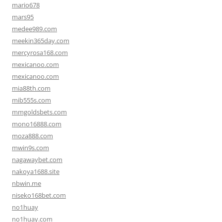
mario678
mars95
medee989.com
meekin365day.com
mercyrosa168.com
mexicanoo.com
mexicanoo.com
mia88th.com
mib555s.com
mmgoldsbets.com
mono16888.com
moza888.com
mwin9s.com
nagawaybet.com
nakoya1688.site
nbwin.me
niseko168bet.com
no1huay
no1huay.com