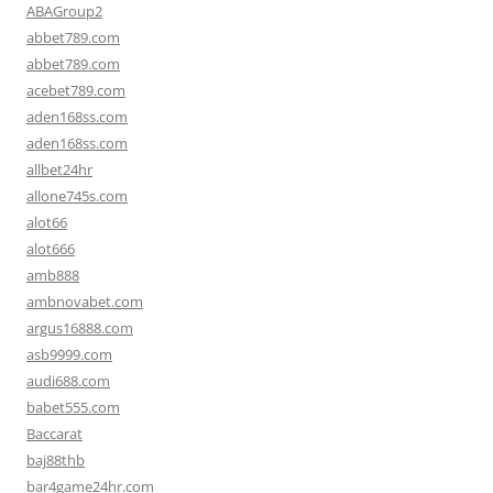
ABAGroup2
abbet789.com
abbet789.com
acebet789.com
aden168ss.com
aden168ss.com
allbet24hr
allone745s.com
alot66
alot666
amb888
ambnovabet.com
argus16888.com
asb9999.com
audi688.com
babet555.com
Baccarat
baj88thb
bar4game24hr.com