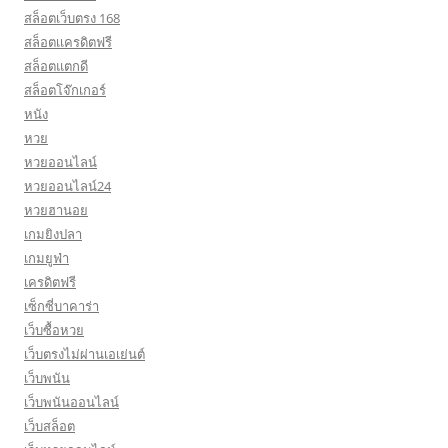
สล็อตเว็บตรง 168
สล็อตเเครดิตฟรี
สล็อตแตกดี
สล็อตโจ๊กเกอร์
หนัง
หวย
หวยออนไลน์
หวยออนไลน์24
หวยฮานอย
เกมยิงปลา
เกมยูฟ่า
เครดิตฟรี
เซ็กซี่บาคาร่า
เว็บซื้อหวย
เว็บตรงไม่ผ่านเอเย่นต์
เว็บพนัน
เว็บพนันออนไลน์
เว็บสล็อต