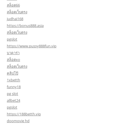
สล็อต66
สล็อตเว็บตรง
judhai168
https://bonus888.asia
สล็อตเว็บตรง
pgslot
https://www.pussy888fun.vip
บาคาร่า
สล็อตxo
สล็อตเว็บตรง
คลิปโป๊
1xbetth
funny18
pg slot
allbet24
pgslot
https://188betth.vip
doomovie hd