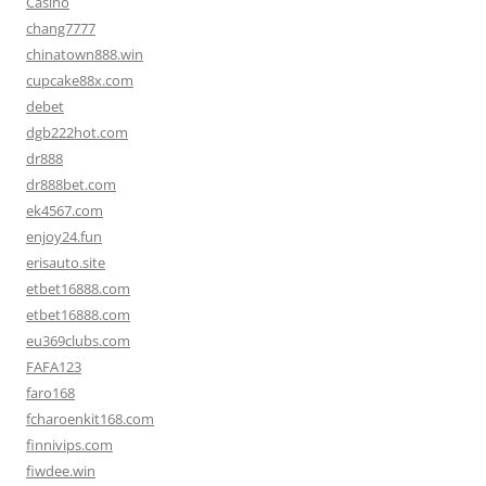
Casino
chang7777
chinatown888.win
cupcake88x.com
debet
dgb222hot.com
dr888
dr888bet.com
ek4567.com
enjoy24.fun
erisauto.site
etbet16888.com
etbet16888.com
eu369clubs.com
FAFA123
faro168
fcharoenkit168.com
finnivips.com
fiwdee.win