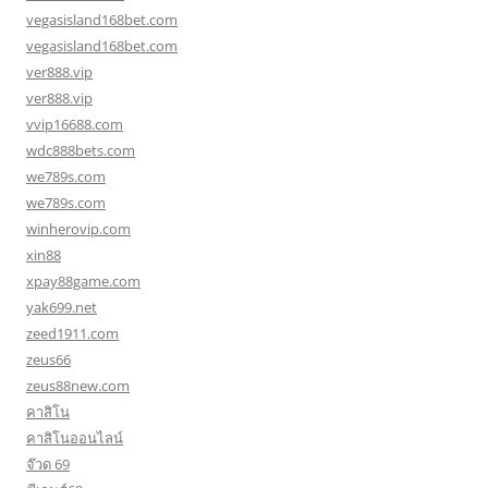
vegasisland168bet.com
vegasisland168bet.com
ver888.vip
ver888.vip
vvip16688.com
wdc888bets.com
we789s.com
we789s.com
winherovip.com
xin88
xpay88game.com
yak699.net
zeed1911.com
zeus66
zeus88new.com
คาสิโน
คาสิโนออนไลน์
จ๊วด 69