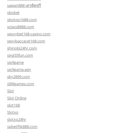
sawan888 เครดิตฟรี
sbobet
sbotop1688.com
sclass8888.com
sexxybet168-casino.com
sexybaccarat168.com
shinobi24hr.com
sing55fun.com
six9game
six9game.win
sky2899.com
sl99games.com
Slot
Slot Online
slot168
Slotxo
slotxo24hr
spbetflik888.com