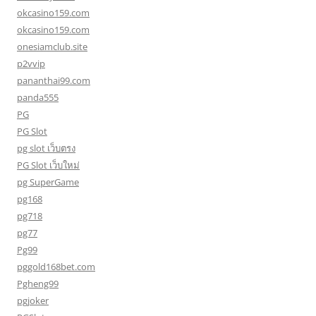
okcasino159.com
okcasino159.com
onesiamclub.site
p2vvip
pananthai99.com
panda555
PG
PG Slot
pg slot เว็บตรง
PG Slot เว็บใหม่
pg SuperGame
pg168
pg718
pg77
Pg99
pggold168bet.com
Pgheng99
pgjoker