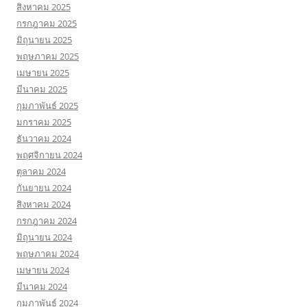
สิงหาคม 2025
กรกฎาคม 2025
มิถุนายน 2025
พฤษภาคม 2025
เมษายน 2025
มีนาคม 2025
กุมภาพันธ์ 2025
มกราคม 2025
ธันวาคม 2024
พฤศจิกายน 2024
ตุลาคม 2024
กันยายน 2024
สิงหาคม 2024
กรกฎาคม 2024
มิถุนายน 2024
พฤษภาคม 2024
เมษายน 2024
มีนาคม 2024
กุมภาพันธ์ 2024