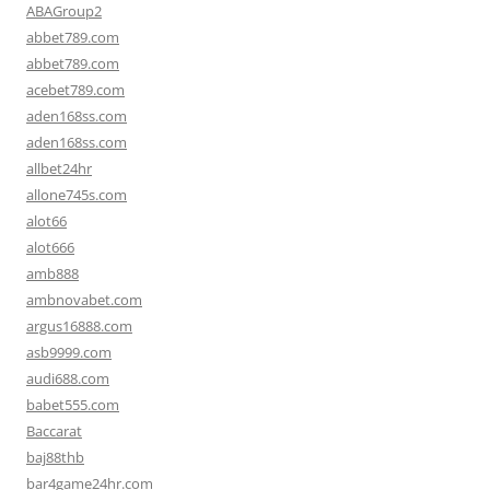
ABAGroup2
abbet789.com
abbet789.com
acebet789.com
aden168ss.com
aden168ss.com
allbet24hr
allone745s.com
alot66
alot666
amb888
ambnovabet.com
argus16888.com
asb9999.com
audi688.com
babet555.com
Baccarat
baj88thb
bar4game24hr.com