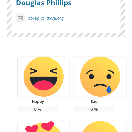
Douglas Phillips
noreply@ttxva.org
Happy
Sad
0
%
0
%