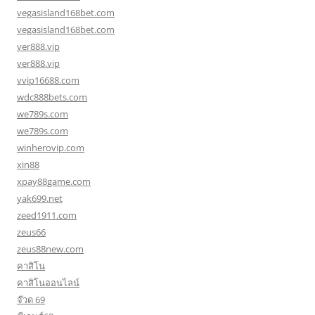
vegasisland168bet.com
vegasisland168bet.com
ver888.vip
ver888.vip
vvip16688.com
wdc888bets.com
we789s.com
we789s.com
winherovip.com
xin88
xpay88game.com
yak699.net
zeed1911.com
zeus66
zeus88new.com
คาสิโน
คาสิโนออนไลน์
จ๊วด 69