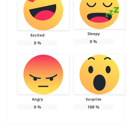
Sleepy
Excited
0
%
0
%
Angry
Surprise
0
%
100
%