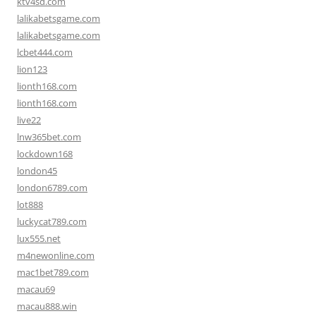
ktv4sd.com
lalikabetsgame.com
lalikabetsgame.com
lcbet444.com
lion123
lionth168.com
lionth168.com
live22
lnw365bet.com
lockdown168
london45
london6789.com
lot888
luckycat789.com
lux555.net
m4newonline.com
mac1bet789.com
macau69
macau888.win