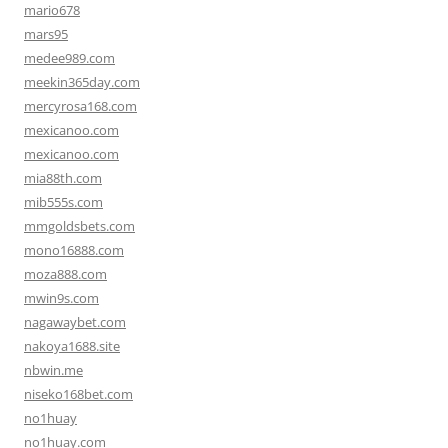
mario678
mars95
medee989.com
meekin365day.com
mercyrosa168.com
mexicanoo.com
mexicanoo.com
mia88th.com
mib555s.com
mmgoldsbets.com
mono16888.com
moza888.com
mwin9s.com
nagawaybet.com
nakoya1688.site
nbwin.me
niseko168bet.com
no1huay
no1huay.com