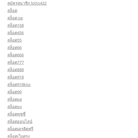
สมัครสมาชิก lotto432
สล็อต
สล็อต pg
สล็อต168
สล็อต456
สล็อต55
สล็อต66
สล็อต666
สล็อต777
สล็อต888
สล็อต918
สล็อต918kiss
สล็อต99
สล็อตpg
สล็อตxo
สล็อตพุซซี่
สล็อตออนไลน์
สล็อตเครดิตฟรี
สล็อตเว็บตรง