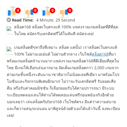
0
0
0
0
Read Time:
4 Minute, 29 Second
สล็อต168 สล็อตเว็บตรงแท้ 100% แหล่งรวมเกมสล็อตที่ดีที่สุด
ในไทย สมัครรับเครดิตฟรีได้ในทันที สมัครเลย!
เกมสล็อตดีๆหาถึงที่เหมาะ สล็อต แค่นั้น! เราสล็อตเว็บตรงแท้
100% ไม่ผ่านเอเย่นต์ ไม่ผ่านตัวกลาง เว็บไซต์
สล็อต168
ที่มา
พร้อมเกมสล็อตจำนวนมาก แหล่งรวมเกมสล็อต168ที่ดีเยี่ยมที่สุดใน
ไทย มีเกมให้เลือกเล่นมากมาย จัดเต็มเกมสล็อตกว่า 2,000 เกมจาก
ค่ายเกมชั้นหนึ่งระดับนานาชาติมากไม่น้อยเลยทีเดียว มาพร้อมโปร
โมชั่นและกิจกรรมพิเศษอีกมาก! ไม่ว่าจะรับเครดิตฟรี รับยอดเสีย
คืน หรือรับค่าคอมมิชชัน ก็เลือกยอมรับได้ตามปรารถนา มีระบบ
ระเบียบทดลองเล่นให้ท่านได้ทดสอบเล่นฟรีก่อนพนันจริงอีกด้วย
บอกเลยว่า เล่นสล็อตกับfaro168 เว็บไซต์ตรง มีแต่ว่าความสบาย
และก็ความสนุกแน่นอน มาพิสูจน์ด้วยตัวเองได้แล้ววันนี้ ลงทะเบียน
เลย!