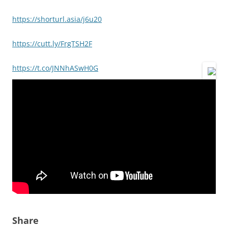
https://shorturl.asia/j6u20
https://cutt.ly/FrgTSH2F
https://t.co/JNNhASwH0G
Share