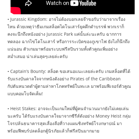
• Jurassic Kingdom: อาจไม่ต้องบอกเลยจ๊าขอรับว่ามาจากเรื่อง
ไหน ด้วยเหตุว่าธีมเกมสล็อตไดโนเสาร์ยุคดึกดำบรรพ์ พวกเราก็
คงจะนึกถึงหนังอย่าง Jurassic Park แค่นั้นล่ะนะครับ ฉากการ
ทดลอง ฉากไข่โดโนเสาร์ หรือการระเบิดของภูเขาไฟ ยังไงก็นึกถึง
แน่นอน ตัวเกมมาพร้อมระบบฟรีสปินรวมทั้งตัวคูณเพิ่มอย่าง
สม่ำเสมอ น่าเล่นสุดๆเลยล่ะครับ
• Captain’s Bounty: สล็อต ขอเสนอแนะเลยล่ะครับ เกมสล็อตที่ได้
รับแรงบันดาลใจจากหนังดังอย่าง Pirates of the Caribbean
กัปตันหนวดดำผู้ตามล่าหาโภคทรัพย์ในทะเล มาพร้อมฟีเจอร์ตัวคูณ
แบบคอมโบจัดเต็ม!
• Heist Stakes: อาจจะเป็นเกมใหม่ที่ผู้คนจำนวนมากยังไม่เคยเล่น
นะครับ ได้รับแรงบันดาลใจมาจากซีรีส์ดังอย่าง Money Heist กลุ่ม
โจรปล้นธนาคารสุดเลื่องลือที่วางแผนชิงทรัพย์โรงกษาปณ์ มา
พร้อมฟีพบร์ปลดล็อกตู้นิรภัยแล้วก็ฟรีสปินมากมาย