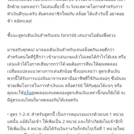
อีกด้วย บอกเลยว่า ไม่เล่นเดี๋ยวนี้ ระวังจะพลาดโอกาสสำหรับการ
ทำเงินดีๆนะครับ สัมครสมาชิกใหม่กับ สล็อต ได้แล้ววันนี้ อย่าคอย
ช้า สมัครเลย!
ชี้แนะสูตรเดินเงินสำหรับเล่น faro168 เล่นง่ายไม่ต้องพึ่งดวง
มาขอรับทุกคน! มาลองเดินเงินสำหรับเล่นสล็อตกันเลยดีกว่า
สำหรับคนใดที่รู้สึกว่า เข้ามาเล่นเกมแล้วไม่เคยได้กำไรได้เลย หรือ
เล่นแล้วได้โอกาสเสียมากกว่าได้ ผมต้องการที่จะให้คุณทดลอง
เปลี่ยนแปลงแนวทางการเล่นสักน้อย ซึ่งบอกเลยว่า สูตรเดินเงิน
พวกนี้ได้รับการแบ่งปันมาจากเหล่ามืออาชีพที่ใช้กันเสมอๆ ซึ่งมันจะ
ช่วยเพิ่มโอกาสในการทำเงินบน สล็อต168 ให้กับคุณได้แน่ๆ หรือ
คุณจะใช้
สล็อต
ทดลองเล่นทดลองสูตรเดินเงินเหล่านี้ก่อนก็ยังได้ จะ
มีสูตรแบบไหนก็มาทดลองกันได้เลยครับ
• สูตร 1-2-4: สำหรับสูตรนี้ เป็นการหมุนรอบแรกด้วยเบท 1 หน่วย
แค่นั้น แม้ยังไม่เข้า ให้เพิ่มเป็น 2 หน่วย และก็ถ้าเกิดยังไม่เข้าอีกก็
ให้เพิ่มเป็น 4 หน่วย เมื่อได้รับเงินรางวัลก็กลับไปเริ่มที่ 1 หน่วยใหม่