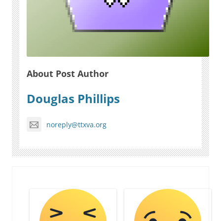
About Post Author
Douglas Phillips
noreply@ttxva.org