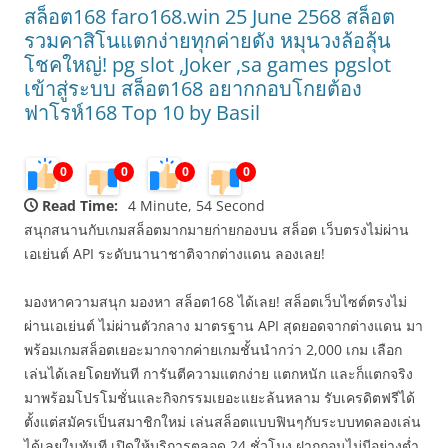
สล็อต168 faro168.win 25 June 2568 สล็อต
รวมคาสิโนแตกง่ายทุกค่ายดัง หมุนวงล้อลุ้น
โชคใหญ่! pg slot ,Joker ,sa games pgslot
เข้าสู่ระบบ สล็อต168 อยากกอบโกยต้อง
ฟาโรห์168 Top 10 by Basil
0
0
0
0
Read Time:
4 Minute, 54 Second
สนุกสนานกับเกมสล็อตมากมายก่ายกองบน สล็อต เว็บตรงไม่ผ่าน
เอเย่นต์ API ระดับนานาชาติจากต่างแดน ลองเลย!
มองหาความสนุก มองหา สล็อต168 ได้เลย! สล็อตเว็บไซต์ตรงไม่
ผ่านเอเย่นต์ ไม่ผ่านตัวกลาง มาตรฐาน API สุดยอดจากต่างแดน มา
พร้อมเกมสล็อตเยอะมากจากค่ายเกมชั้นนำกว่า 2,000 เกม เลือก
เล่นได้เลยโดยทันที การันตีความแตกง่าย แตกหนัก และก็แตกจริง
มาพร้อมโปรโมชั่นและกิจกรรมเยอะแยะล้นหลาม รับเครดิตฟรีได้
ตั้งแต่สมัครเป็นสมาชิกใหม่ เล่นสล็อตแบบฟินๆกับระบบทดลองเล่น
ได้เลยในทันที เปิดให้บริการตลอด 24 ชั่วโมง ฝากถอนไม่มีอย่างต่ำ