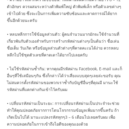
ตัวอักษร ควรผสมระหว่างตัวพิมพ์ใหญ่ ตัวพิมพ์เล็ก หรือตัวเลขต่างๆ
เข้าไปด้วย ซึ่งจะเป็นการเพิ่มความซับซ้อนและคาดการณ์ได้ยาก
ขึ้นอีกด้วยนะครับ
• หลบหลีกการใช้ข้อมูลส่วนตัว: ผู้คนจำนวนมากมักจะใช้จำนวนที่
เกี่ยวพันกับตัวเองสำหรับการสร้างรหัสผ่านต่างๆเป็นต้นว่า ชื่อเล่น
ชื่อเต็ม วันเกิด หรือข้อมูลส่วนตัวต่างๆที่คาดคะเนได้ง่าย ควรหลบ
หลีกไปใช้ชุดตัวเลขที่คาดเดาได้ยากไปเลยครับ
• ไม่ใช้รหัสผ่านซ้ำกัน: หากคุณมีรหัสผ่าน Facebook, E-mail และก็
อื่นๆที่ใช้เสมือนๆกัน ซึ่งก็กล่าวได้ว่าเสี่ยงแบบสุดๆเลยล่ะขอรับ คุณ
ไม่สมควรตั้งรหัสผ่านของพวกเราซ้ำกับบัญชีอื่นๆที่คุณมี มานะใช้
รหัสผ่านที่แตกต่างกันเข้าไว้ครับผม
• เปลี่ยนรหัสผ่านเป็นระยะ: การเปลี่ยนรหัสผ่านเป็นประจำจะช่วย
ทำให้คุณปลอดภัยจากการโดนโจรกรรมข้อมูลเพิ่มมากขึ้นครับ ถ้า
เกิดเป็นไปได้ มานะแปลงรหัสทุกๆ3 – 6 เดือนไปเลยครับผม เพื่อ
ความปลอดภัยในการเข้าถึงไอดีของคุณเองด้วย