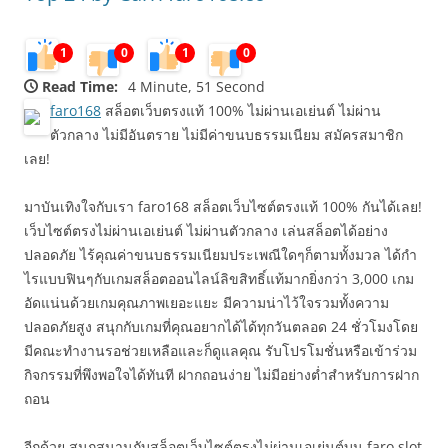
1
0
1
0
Read Time:
4 Minute, 51 Second
faro168
สล็อตเว็บตรงแท้ 100% ไม่ผ่านเอเย่นต์ ไม่ผ่าน
ตัวกลาง ไม่มีอันตราย ไม่มีค่าขนบธรรมเนียม สมัครสมาชิก
เลย!
มาบันเทิงใจกับเรา faro168 สล็อตเว็บไซต์ตรงแท้ 100% กันได้เลย!
เว็บไซต์ตรงไม่ผ่านเอเย่นต์ ไม่ผ่านตัวกลาง เล่นสล็อตได้อย่าง
ปลอดภัย ไร้คุณค่าขนบธรรมเนียมประเพณีใดๆก็ตามทั้งมวล ได้กำ
ไรแบบฟินๆกับเกมสล็อตออนไลน์ลิขสิทธิ์แท้มากยิ่งกว่า 3,000 เกม
อัดแน่นด้วยเกมคุณภาพเยอะแยะ มีความน่าไว้ใจรวมทั้งความ
ปลอดภัยสูง สนุกกับเกมที่คุณอยากได้ได้ทุกวันตลอด 24 ชั่วโมงโดย
มีคณะทำงานรอช่วยเหลือและก็ดูแลคุณ รับโปรโมชั่นหรือเข้าร่วม
กิจกรรมที่พึงพอใจได้ทันที ฝากถอนง่าย ไม่มีอย่างต่ำสำหรับการฝาก
ถอน
อีกด้วย สนุกสนานกับสล็อตเว็บไซต์ตรงไม่ผ่านเอเย่นต์บน faro slot