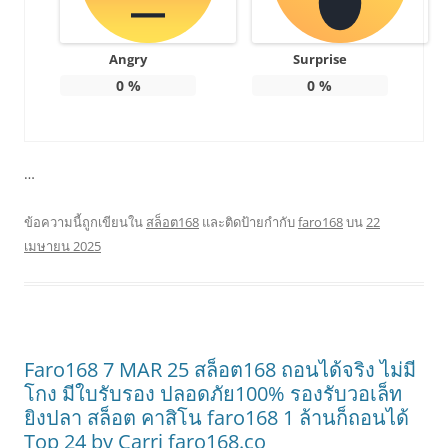
Angry
Surprise
0
%
0
%
…
ข้อความนี้ถูกเขียนใน
สล็อต168
และติดป้ายกำกับ
faro168
บน
22
เมษายน 2025
Faro168 7 MAR 25 สล็อต168 ถอนได้จริง ไม่มี
โกง มีใบรับรอง ปลอดภัย100% รองรับวอเล็ท
ยิงปลา สล็อต คาสิโน faro168 1 ล้านก็ถอนได้
Top 24 by Carri faro168.co