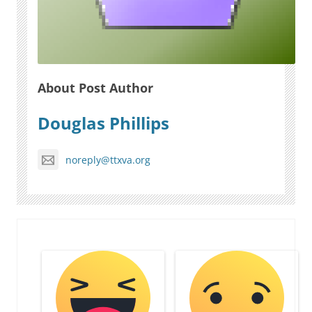
About Post Author
Douglas Phillips
noreply@ttxva.org