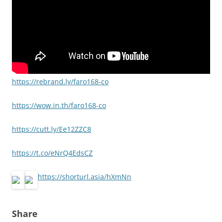
https://rebrand.ly/faro168-co
https://wow.in.th/faro168-co
https://cutt.ly/Ee12ZZC8
https://t.co/eNrQ4EdsCZ
https://shorturl.asia/hXmNn
Share