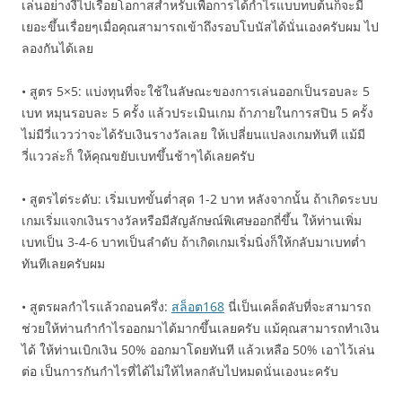
เล่นอย่างงี้ไปเรื่อยโอกาสสำหรับเพื่อการได้กำไรแบบทบต้นก็จะมี
เยอะขึ้นเรื่อยๆเมื่อคุณสามารถเข้าถึงรอบโบนัสได้นั่นเองครับผม ไป
ลองกันได้เลย
• สูตร 5×5: แบ่งทุนที่จะใช้ในลัษณะของการเล่นออกเป็นรอบละ 5
เบท หมุนรอบละ 5 ครั้ง แล้วประเมินเกม ถ้าภายในการสปิน 5 ครั้ง
ไม่มีวี่แววว่าจะได้รับเงินรางวัลเลย ให้เปลี่ยนแปลงเกมทันที แม้มี
วี่แววล่ะก็ ให้คุณขยับเบทขึ้นช้าๆได้เลยครับ
• สูตรไต่ระดับ: เริ่มเบทขั้นต่ำสุด 1-2 บาท หลังจากนั้น ถ้าเกิดระบบ
เกมเริ่มแจกเงินรางวัลหรือมีสัญลักษณ์พิเศษออกถี่ขึ้น ให้ท่านเพิ่ม
เบทเป็น 3-4-6 บาทเป็นลำดับ ถ้าเกิดเกมเริ่มนิ่งก็ให้กลับมาเบทต่ำ
ทันทีเลยครับผม
• สูตรผลกำไรแล้วถอนครึ่ง:
สล็อต168
นี่เป็นเคล็ดลับที่จะสามารถ
ช่วยให้ท่านกำกำไรออกมาได้มากขึ้นเลยครับ แม้คุณสามารถทำเงิน
ได้ ให้ท่านเบิกเงิน 50% ออกมาโดยทันที แล้วเหลือ 50% เอาไว้เล่น
ต่อ เป็นการกันกำไรที่ได้ไม่ให้ไหลกลับไปหมดนั่นเองนะครับ