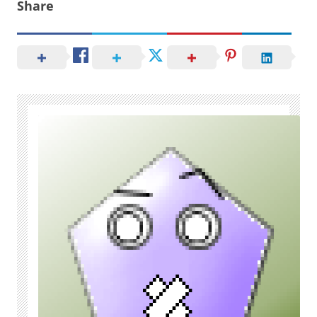
Share