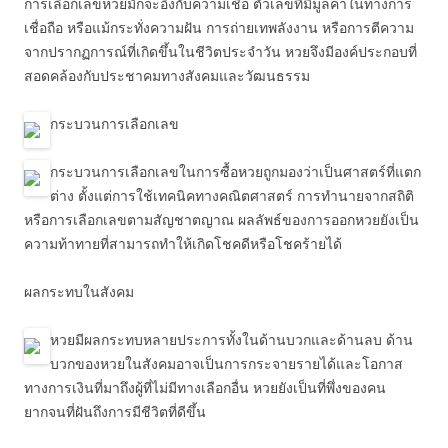
การเลือกเลขหวยมักจะอิงกับความเชื่อ ตัวเลขที่มีมูลค่าในทางการ
เชื่อถือ หรือแม้กระทั่งความฝัน การถ่ายเทพลังงาน หรือการตีความ
จากปรากฏการณ์ที่เกิดขึ้นในชีวิตประจำวัน หวยจึงมีองค์ประกอบที่
สอดคล้องกับประชาคมทางสังคมและวัฒนธรรม
กระบวนการเลือกเลข
กระบวนการเลือกเลขในการซื้อหวยถูกมองว่าเป็นศาสตร์ที่แตก
ต่าง ตั้งแต่การใช้เทคนิคทางคณิตศาสตร์ การทำนายจากสถิติ
หรือการเลือกเลขตามสัญชาตญาณ ผลลัพธ์ของการออกหวยยังเป็น
ความท้าทายที่สามารถทำให้เกิดโชคดีหรือโชคร้ายได้
ผลกระทบในสังคม
หวยมีผลกระทบหลายประการทั้งในด้านบวกและด้านลบ ด้าน
บวกของหวยในสังคมอาจเป็นการกระจายรายได้และโอกาส
ทางการเงินที่มาถึงผู้ที่ไม่มีทางเลือกอื่น หวยยังเป็นที่พึ่งของคน
ยากจนที่ฝันถึงการมีชีวิตที่ดีขึ้น