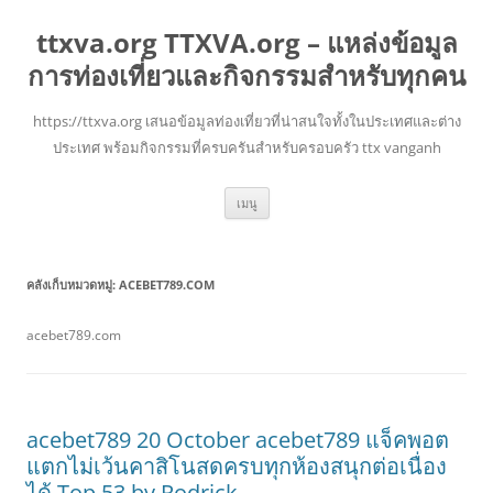
ttxva.org TTXVA.org – แหล่งข้อมูล
การท่องเที่ยวและกิจกรรมสำหรับทุกคน
https://ttxva.org เสนอข้อมูลท่องเที่ยวที่น่าสนใจทั้งในประเทศและต่าง
ประเทศ พร้อมกิจกรรมที่ครบครันสำหรับครอบครัว ttx vanganh
ข้าม
เมนู
ไป
ยัง
เนื้อหา
คลังเก็บหมวดหมู่:
ACEBET789.COM
acebet789.com
acebet789 20 October acebet789 แจ็คพอต
แตกไม่เว้นคาสิโนสดครบทุกห้องสนุกต่อเนื่อง
ได้ Top 53 by Rodrick