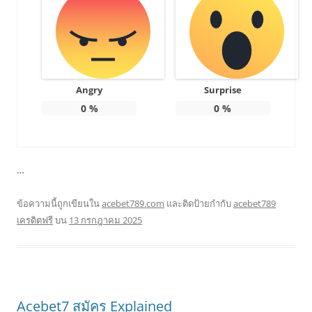
Angry
Surprise
0
%
0
%
…
ข้อความนี้ถูกเขียนใน
acebet789.com
และติดป้ายกำกับ
acebet789
เครดิตฟรี
บน
13 กรกฎาคม 2025
Acebet7 สมัคร Explained