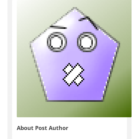
About Post Author