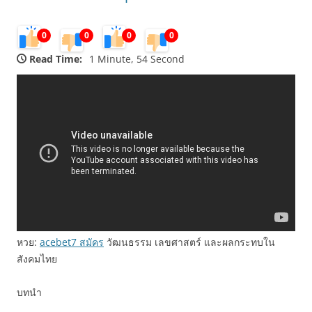
0
0
0
0
Read Time:
1 Minute, 54 Second
หวย:
acebet7 สมัคร
วัฒนธรรม เลขศาสตร์ และผลกระทบใน
สังคมไทย
บทนำ