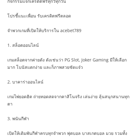
กิจกรรมแจกเครดิตฟรีทุกวี่ทุกวัน
โปรชี้แนะเพื่อน รับเครดิตฟรีตลอด
จำพวกเกมที่เปิดให้บริการใน acebet789
1. สล็อตออนไลน์
เกมสล็อตจากค่ายดัง ดังเช่นว่า PG Slot, Joker Gaming มีให้เลือก
มาก โบนัสแตกง่าย และก็ภาพสวยชัดแจ๋ว
2. บาคาร่าออนไลน์
เกมไพ่ยอดฮิต ถ่ายทอดสดจากคาสิโนจริง เล่นง่าย ลุ้นสนุกสนานทุก
ตา
3. พนันกีฬา
เปิดให้เดิมพันกีฬาครบทุกจำพวก ฟุตบอล บาสเกตบอล มวย รวมทั้ง