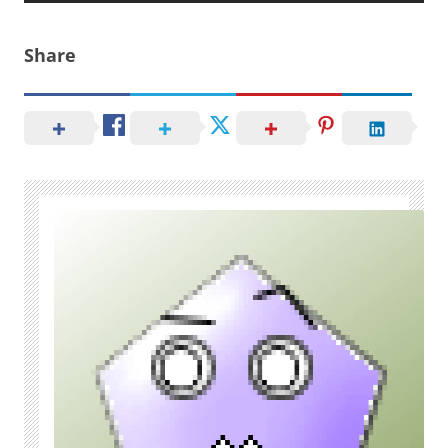
Share