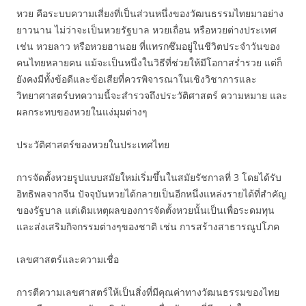
หวย คือระบบความเสี่ยงที่เป็นส่วนหนึ่งของวัฒนธรรมไทยมาอย่าง
ยาวนาน ไม่ว่าจะเป็นหวยรัฐบาล หวยเถื่อน หรือหวยต่างประเทศ
เช่น หวยลาว หรือหวยฮานอย ที่แทรกซึมอยู่ในชีวิตประจำวันของ
คนไทยหลายคน แม้จะเป็นหนึ่งในวิธีที่ช่วยให้มีโอกาสร่ำรวย แต่ก็
ยังคงมีทั้งข้อดีและข้อเสียที่ควรพิจารณาในเชิงวิชาการและ
วิทยาศาสตร์บทความนี้จะสำรวจถึงประวัติศาสตร์ ความหมาย และ
ผลกระทบของหวยในแง่มุมต่างๆ
ประวัติศาสตร์ของหวยในประเทศไทย
การจัดตั้งหวยรูปแบบสมัยใหม่เริ่มขึ้นในสมัยรัชกาลที่ 3 โดยได้รับ
อิทธิพลจากจีน ปัจจุบันหวยได้กลายเป็นอีกหนึ่งแหล่งรายได้ที่สำคัญ
ของรัฐบาล แต่เดิมเหตุผลของการจัดตั้งหวยนั้นเป็นเพื่อระดมทุน
และส่งเสริมกิจกรรมต่างๆของชาติ เช่น การสร้างสาธารณูปโภค
เลขศาสตร์และความเชื่อ
การตีความเลขศาสตร์ให้เป็นสิ่งที่มีคุณค่าทางวัฒนธรรมของไทย