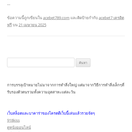
…
ข้อความนี้ถูกเขียนใน
acebet789.com
และติดป้ายกำกับ
acebet7 เครดิต
ฟรี
บน
21 เมษายน 2025
ค้นหา
สำหรับ:
การบรรลุเป้าหมายไม่มาจากการทำสิ่งใหญ่ แต่มาจากวิธีการทำสิ่งเล็กๆที่
รับรองตัวตนรวมทั้งความอุตสาหะแต่ละวัน
เว็บสล็อตและบาคาร่าของโครตดีเว็บนี้เล่นแล้วรวยจัดๆ
918kiss
ดูหนังออนไลน์