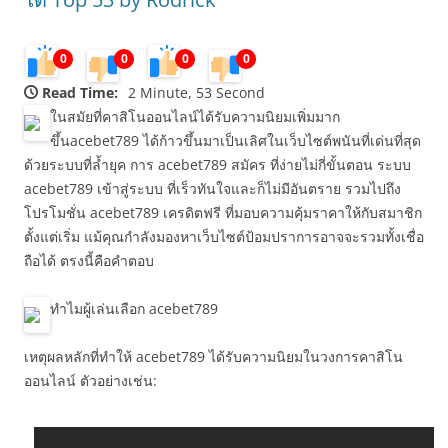
0
0
0
0
Read Time:
2 Minute, 53 Second
ในสมัยที่คาสิโนออนไลน์ได้รับความนิยมเพิ่มมาก
ขึ้นacebet789 ได้ก้าวขึ้นมาเป็นเลิศในเว็บไซต์พนันที่เด่นที่สุด
ด้วยระบบที่ล้ำยุค การ acebet789 สมัคร ที่ง่ายไม่กี่ขั้นตอน ระบบ
acebet789 เข้าสู่ระบบ ที่เร็วทันใจและก็ไม่มีอันตราย รวมไปถึง
โปรโมชั่น acebet789 เครดิตฟรี ที่มอบความคุ้มราคาให้กับสมาชิก
ตั้งแต่เริ่ม แม้คุณกำลังมองหาเว็บไซต์ป้อมปราการอาจจะรวมทั้งเชื่อ
ถือได้ ตรงนี้คือคำตอบ
ทำไมผู้เล่นเลือก acebet789
เหตุผลหลักที่ทำให้ acebet789 ได้รับความนิยมในวงการคาสิโน
ออนไลน์ ตัวอย่างเช่น: