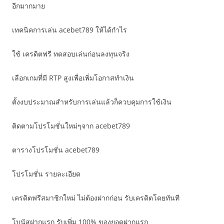
อีกมากมาย
เทคนิคการเล่น acebet789 ให้ได้กำไร
ใช้ เครดิตฟรี ทดสอบเล่นก่อนลงทุนจริง
เลือกเกมที่มี RTP สูงเพื่อเพิ่มโอกาสทำเงิน
ตั้งงบประมาณสำหรับการเล่นแล้วก็ควบคุมการใช้เงิน
ติดตามโปรโมชั่นใหม่ๆจาก acebet789
ตารางโปรโมชั่น acebet789
โปรโมชั่น รายละเอียด
เครดิตฟรีสมาชิกใหม่ ไม่ต้องฝากก่อน รับเครดิตโดยทันที
โบนัสฝากแรก รับเพิ่ม 100% ของยอดฝากแรก