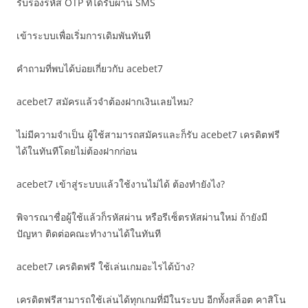
รับรองรหัส OTP ที่ได้รับผ่าน SMS
เข้าระบบเพื่อเริ่มการเดิมพันทันที
คำถามที่พบได้บ่อยเกี่ยวกับ acebet7
acebet7 สมัครแล้วจำต้องฝากเงินเลยไหม?
ไม่มีความจำเป็น ผู้ใช้สามารถสมัครและก็รับ acebet7 เครดิตฟรี
ได้ในทันทีโดยไม่ต้องฝากก่อน
acebet7 เข้าสู่ระบบแล้วใช้งานไม่ได้ ต้องทำยังไง?
พิจารณาชื่อผู้ใช้แล้วก็รหัสผ่าน หรือรีเซ็ตรหัสผ่านใหม่ ถ้ายังมี
ปัญหา ติดต่อคณะทำงานได้ในทันที
acebet7 เครดิตฟรี ใช้เล่นเกมอะไรได้บ้าง?
เครดิตฟรีสามารถใช้เล่นได้ทุกเกมที่มีในระบบ อีกทั้งสล็อต คาสิโน