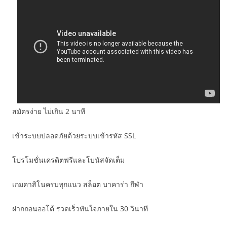
สมัครง่าย ไม่เกิน 2 นาที
เข้าระบบปลอดภัยด้วยระบบเข้ารหัส SSL
โปรโมชั่นเครดิตฟรีและโบนัสจัดเต็ม
เกมคาสิโนครบทุกแนว สล็อต บาคาร่า กีฬา
ฝากถอนออโต้ รวดเร็วทันใจภายใน 30 วินาที