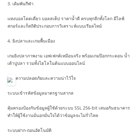
3. เดิมพันกีฬา
แทงบอลโดดเดี่ยว บอลสเต็ป ราคาน้ำดี ครบทุกลีกทั้งโลก มีไลฟ์
สกอร์และก็สถิติประกอบการวิเคราะห์แบบเรียลไทม์
4. ยิงปลาและเกมพื้นเมือง
เกมยิงปลาภาพงาม เอฟเฟกต์เหมือนจริง พร้อมเกมป๊อกกระดอน น้ำ
เต้าปูปลา รวมทั้งไฮโลในต้นแบบออนไลน์
ความปลอดภัยและความน่าไว้ใจ
ระบบเข้ารหัสข้อมูลมาตรฐานสากล
คุ้มครองป้องกันข้อมูลผู้ใช้ด้วยระบบ SSL 256-bit เสมอกันธนาคาร
ทำให้ผู้ใช้งานมั่นอกมั่นใจได้ว่าข้อมูลจะไม่รั่วไหล
ระบบฝาก-ถอนอัตโนมัติ