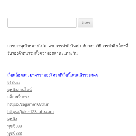
ค้นหา
สำหรับ:
การบรรลุเป้าหมายไม่มาจากการทำสิ่งใหญ่ แต่มาจากวิธีการทำสิ่งเล็กๆที่
รับรองตัวตนรวมทั้งความอุตสาหะแต่ละวัน
เว็บสล็อตและบาคาร่าของโครตดีเว็บนี้เล่นแล้วรวยจัดๆ
918kiss
ดูหนังออนไลน์
สล็อตเว็บตรง
https://sagame168th.in
https://joker123auto.com
ดูหนัง
พุซซี่888
พุซซี่888