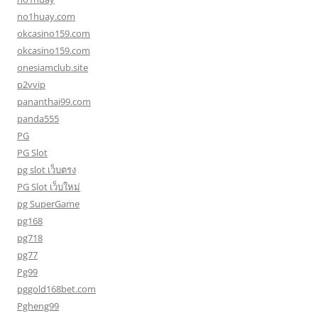
no1huay.com
okcasino159.com
okcasino159.com
onesiamclub.site
p2vvip
pananthai99.com
panda555
PG
PG Slot
pg slot เว็บตรง
PG Slot เว็บใหม่
pg SuperGame
pg168
pg718
pg77
Pg99
pggold168bet.com
Pgheng99