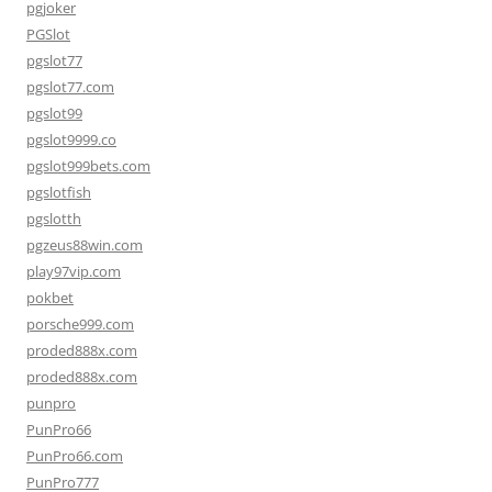
pgjoker
PGSlot
pgslot77
pgslot77.com
pgslot99
pgslot9999.co
pgslot999bets.com
pgslotfish
pgslotth
pgzeus88win.com
play97vip.com
pokbet
porsche999.com
proded888x.com
proded888x.com
punpro
PunPro66
PunPro66.com
PunPro777