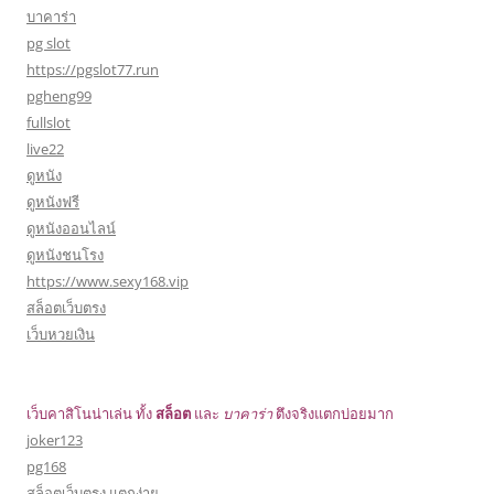
บาคาร่า
pg slot
https://pgslot77.run
pgheng99
fullslot
live22
ดูหนัง
ดูหนังฟรี
ดูหนังออนไลน์
ดูหนังชนโรง
https://www.sexy168.vip
สล็อตเว็บตรง
เว็บหวยเงิน
เว็บคาสิโนน่าเล่น ทั้ง
สล็อต
และ
บาคาร่า
ตึงจริงแตกบ่อยมาก
joker123
pg168
สล็อตเว็บตรง แตกง่าย