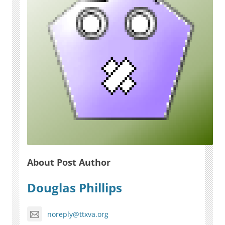
About Post Author
Douglas Phillips
noreply@ttxva.org