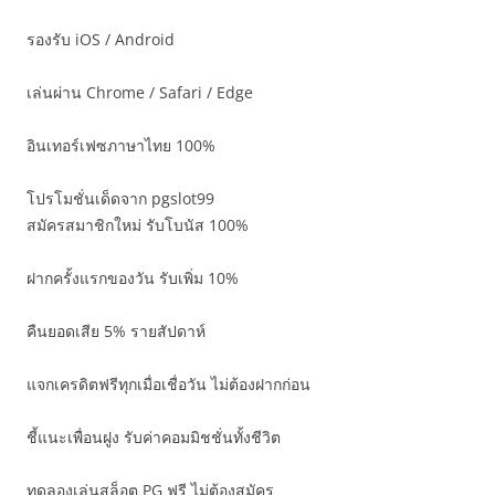
รองรับ iOS / Android
เล่นผ่าน Chrome / Safari / Edge
อินเทอร์เฟซภาษาไทย 100%
โปรโมชั่นเด็ดจาก pgslot99
สมัครสมาชิกใหม่ รับโบนัส 100%
ฝากครั้งแรกของวัน รับเพิ่ม 10%
คืนยอดเสีย 5% รายสัปดาห์
แจกเครดิตฟรีทุกเมื่อเชื่อวัน ไม่ต้องฝากก่อน
ชี้แนะเพื่อนฝูง รับค่าคอมมิชชั่นทั้งชีวิต
ทดลองเล่นสล็อต PG ฟรี ไม่ต้องสมัคร