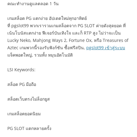
คณะทำงานดูแลตลอด 1 วัน
เกมสล็อต PG แตกง่าย อัปเดตใหม่ทุกอาทิตย์
ที่ pgslot99 พวกเรารวมเกมสล็อตจาก PG SLOT ค่ายดังสุดยอด ที่
เน้นโบนัสแตกง่าย ฟีเจอร์บันเทิงใจ และก็ RTP สูง ไม่ว่าจะเป็น
Lucky Neko, Mahjong Ways 2, Fortune Ox, หรือ Treasures of
Aztec เกมพวกนี้รองรับฟังก์ชัน ซื้อฟรีสปิน,
pgslot99 เข้าสู่ระบบ
แจ็คพอตใหญ่, รวมทั้ง หมุนอัตโนมัติ
LSI Keywords:
สล็อต PG มือถือ
สล็อตเว็บตรงไม่ล็อกยูส
เกมสล็อตยอดนิยม
PG SLOT แตกหลายครั้ง