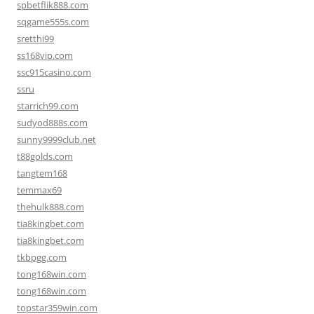
spbetflik888.com
sqgame555s.com
sretthi99
ss168vip.com
ssc915casino.com
ssru
starrich99.com
sudyod888s.com
sunny9999club.net
t88golds.com
tangtem168
temmax69
thehulk888.com
tia8kingbet.com
tia8kingbet.com
tkbpgg.com
tong168win.com
tong168win.com
topstar359win.com