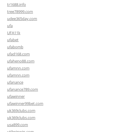
tr1688.info
tree78999.com
udee365day.com
ufa
UFA11k
ufabet
ufabomb
ufad168.com
ufaheno88.com
ufamnn.com
ufamnn.com
ufanance
ufanance789.com
ufawinner
ufawinner99bet.com
uk369clubs.com
uk369clubs.com
usa899.com
ut9winwin.com