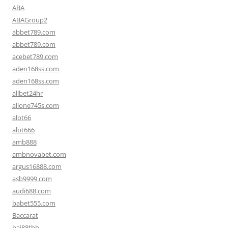
ABA
ABAGroup2
abbet789.com
abbet789.com
acebet789.com
aden168ss.com
aden168ss.com
allbet24hr
allone745s.com
alot66
alot666
amb888
ambnovabet.com
argus16888.com
asb9999.com
audi688.com
babet555.com
Baccarat
baj88thb