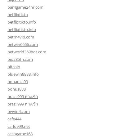
bar4game24hr.com
betflixtikto
betflixtikto.info
betflixtikto.info
betm4vip.com
betwin6666.com
betworld369hot.com
bio285th.com
bitcoin
bluewin8888.info
bonanza99
bonus888
brazil999 ทางเข้า
brazil999 ทางเข้า
bwvip4.com
cafe444
carlo999.net
cashgame168