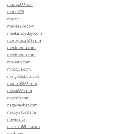
macau888.win
mario678
mars95
medee989.com
meekin365day.com
mercyrosa168.com
mexicanoo.com
mexicanoo.com
mia88th.com
mib555s.com
mmgoldsbets.com
mono16888.com
moza888.com
mwin9s.com
nagawaybet.com
nakoya1688.site
nbwin.me
niseko168bet.com
no1huay