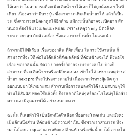
ได้เลยว่า ไม่สามารถที่จะเพิ่มเติมน้ำยาได้เลย ก็ไม่ถูกต้องเลย ในที
เดียว เนื่องจากว่ามีบางรุ่น ซึ่งสามารถเพิ่มเติมน้ำยาได้ แล้วก็เป็น
รุ่น ซึ่งสามารถเปิดฝาดูดได้อีกด้วย แม้กระนั้นก็อาจจะเปิดยาก สัก
หน่อย ต้องใช้แรงเยอะแยะหน่อย เพราะเหตุว่า infy มีตัวล็อค
ระหว่างยาสูบ กับตัวเครื่อง ซึ่งแต่ว่าทางร้านค้า ไม่แนะนำ
ถ้าหากมิได้ซีเรียส เรื่องของกลิ่น ที่ผิดเพี้ยน ในการใช้งานนั้น ก็
สามารถที่จะใช้ ต่อไปได้แล้วก็ส่งผลลัพธ์ ที่ค่อนข้างจะได้ พึงพอใจ
เรื่อง ของกลิ่นนั้น จัดว่า บางครั้งก็อาจจะเบาบางลงไป บ้างก็
สามารถ ที่จะเติมน้ำยาหรือเปลี่ยนแปลง เข้าไปได้ เพราะเหตุว่ารส
น้ำยา next pro ที่จะไปรอจางหายไป เนื่องจากว่าทางผู้ผลิต ถูก
ออกแบบมาให้เหมาะสม สำหรับเพื่อการแปลงหัวได้ แบบสบายๆให้
ท่านได้สัมผัส พอตใช้แล้วทิ้ง ถึงรสชาติใหม่ๆหรืออะไรใหม่ๆได้อย่าง
มาก และมีคุณภาพได้ อย่างเหมาะควร
ฉะนั้น ก็เลยทำให้ เป็นอีกหนึ่งตัวเลือก ที่ออกจะโดดเด่น และยังคง
เป็นอีกหนึ่งส่วน ที่ค่อนข้างมีความจำเป็น ซึ่งพวกเราสามารถ ที่จะ
บอกได้เลยว่า คุณสามารถที่จะเปลี่ยนหัว หรือเพิ่มน้ำยาได้ อย่างไม่