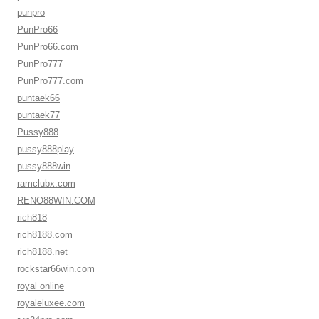
punpro
PunPro66
PunPro66.com
PunPro777
PunPro777.com
puntaek66
puntaek77
Pussy888
pussy888play
pussy888win
ramclubx.com
RENO88WIN.COM
rich818
rich8188.com
rich8188.net
rockstar66win.com
royal online
royaleluxee.com