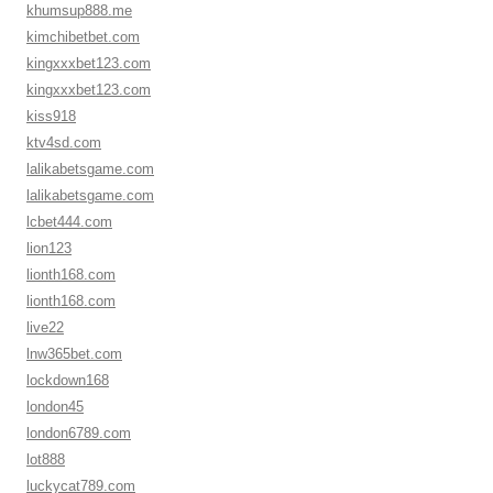
khumsup888.me
kimchibetbet.com
kingxxxbet123.com
kingxxxbet123.com
kiss918
ktv4sd.com
lalikabetsgame.com
lalikabetsgame.com
lcbet444.com
lion123
lionth168.com
lionth168.com
live22
lnw365bet.com
lockdown168
london45
london6789.com
lot888
luckycat789.com