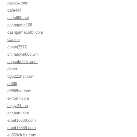
bwvip4.com
cafe444
carlo999.net
cashgame168
cashgame168x.com
Casino
chang7777
chinatown888.win
cupcake88x.com
debet
dgb222hot.com
dr888
dr888bet.com
ek4567.com
enjoy24.fun
erisauto.site
etbet16888.com
etbet16888.com
eu369clubs.com