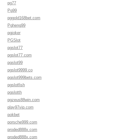
pg77
Pg99
pggold168bet.com
Pgheng99
pgjoker
PGSlot
pgslot77
pgslot77.com
pgslot99
pgslot9999.co
pgslot999bets.com
pgslotfish
pgslotth
pgzeus88win.com
play97vip.com
pokbet
porsche999.com
proded888x.com
proded888x.com