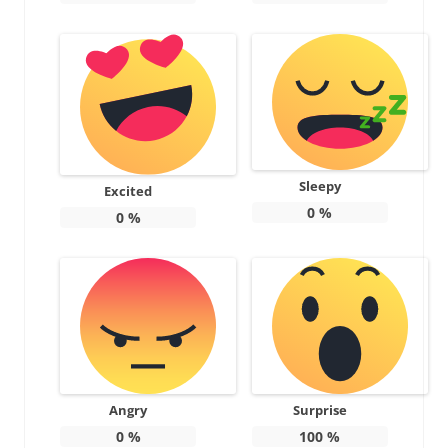
Sleepy
Excited
0
%
0
%
Angry
Surprise
0
%
100
%