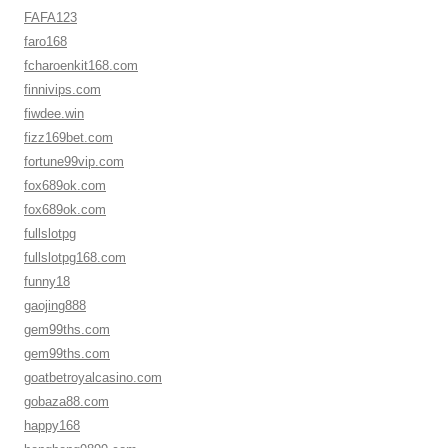
FAFA123
faro168
fcharoenkit168.com
finnivips.com
fiwdee.win
fizz169bet.com
fortune99vip.com
fox689ok.com
fox689ok.com
fullslotpg
fullslotpg168.com
funny18
gaojing888
gem99ths.com
gem99ths.com
goatbetroyalcasino.com
gobaza88.com
happy168