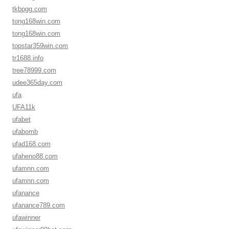
tkbpgg.com
tong168win.com
tong168win.com
topstar359win.com
tr1688.info
tree78999.com
udee365day.com
ufa
UFA11k
ufabet
ufabomb
ufad168.com
ufaheno88.com
ufamnn.com
ufamnn.com
ufanance
ufanance789.com
ufawinner