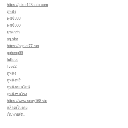
https://joker123auto.com
ดูหนัง
พุซซี่888
พุซซี่888
บาคาร่า
pg slot
https://pgslot77.run
pgheng99
fullslot
live22
ดูหนัง
ดูหนังฟรี
ดูหนังออนไลน์
ดูหนังชนโรง
https://www.sexy168.vip
สล็อตเว็บตรง
เว็บหวยเงิน