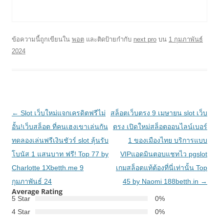
ข้อความนี้ถูกเขียนใน
พอต
และติดป้ายกำกับ
next pro
บน
1 กุมภาพันธ์
2024
เมนู
←
Slot เว็บใหม่แจกเครดิตฟรีไม่
สล็อตเว็บตรง 9 เมษายน slot เว็บ
นำทาง
อั้น!เว็บสล็อต ที่คนเฮงเขาเล่นกัน
ตรง เปิดใหม่สล็อตออนไลน์เบอร์
เรื่อง
ทดลองเล่นฟรีเงินชัวร์ slot ลุ้นรับ
1 ของเมืองไทย บริการแบบ
โบนัส 1 แสนบาท ฟรี! Top 77 by
VIPแอดมินตอบแชทไว pgslot
Charlotte 1Xbetth.me 9
เกมสล็อตแท้ต้องที่นี่เท่านั้น Top
กุมภาพันธ์ 24
45 by Naomi 188betth.in
→
Average Rating
5 Star
0%
4 Star
0%