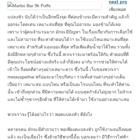
next pro
เพียงพอต
แปลงหัว นับได้ว่าเป็นอีกหนึ่งจุด ที่ค่อนข้างจะมีความสำคัญ แล้วก็
ออกจะโดดเด่น เหมาะสมที่สุด ที่คุณไม่อาจจะ มองข้ามได้เลย
เพราะว่าผู้คนจำนวนมาก มักจะมีปัญหา ในเรื่องเกี่ยวกับการเลือกใช้
และไม่สามารถ ที่จะหาคำตอบได้ว่า จะใช้แบบไหนเหมาะสมที่สุด
เหมาะสม สำหรับตัวเองเยอะที่สุด หรือเพิ่มเติมน้ำยาได้ไหม รวมทั้ง
ยังมีอีกหลายๆคำถาม ซึ่งวันนี้ พวกเราจะมาพร้อมให้กับ คำตอบที่ดี
มีคุณประโยชน์อย่างแท้จริง แล้วก็ยังคง มากับ การช่วยให้ท่านได้
เข้าใจ ถึงผลดีต่างๆอย่างเหมาะควร ซึ่งวันนี้ เว็บของพวกเรา
metavapethai พร้อมจะมาไขปริศนา รวมทั้งส่วนต่างๆอย่างเต็ม
เปี่ยมว่า เหมาะสม แบบไหน หรือเป็นอะไรแบบไหน ที่จะทำให้ท่าน
นั้น เข้าถึงทุกส่วน ที่มีความหมายได้ แบบสุดกำลังไม่ยุ่งยาก ไม่จำเจ
และไม่ซ้ำๆซากๆอีกด้วย ที่ให้ท่านได้เข้ามา ใช้งานอย่างเหมาะสม
พวกเราจะรู้ได้อย่างไรว่า พอตแปลงหัว ดียังไง
หลายๆคน มักจะมีคำถามว่า พอเพียงตแปลงหัว ถูกใช้งานจนถึงหมด
แล้ว จะเป็นเยี่ยงไร ซึ่งด้วยวิธีพวกนี้นั้น บอกเลยว่า มีวิธีการไฟฟ้า