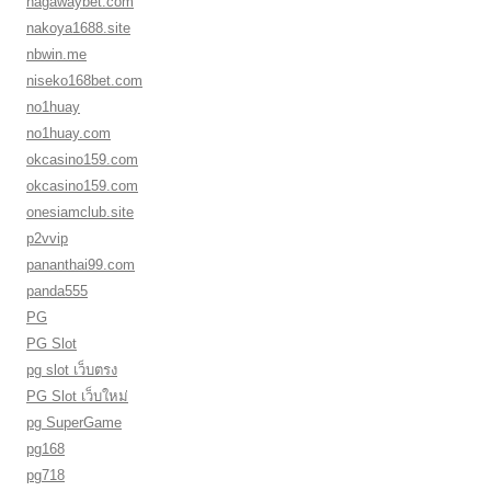
nagawaybet.com
nakoya1688.site
nbwin.me
niseko168bet.com
no1huay
no1huay.com
okcasino159.com
okcasino159.com
onesiamclub.site
p2vvip
pananthai99.com
panda555
PG
PG Slot
pg slot เว็บตรง
PG Slot เว็บใหม่
pg SuperGame
pg168
pg718