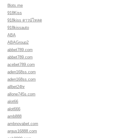
8lots.me
918Kiss
918kiss ดาวน์โหลด
918kissauto
ABA
ABAGroup2
abbet789.com
abbet789.com
acebet789.com
aden168ss.com
aden168ss.com
allbet24hr
allone745s.com
alot66
alot666
amb888
ambnovabet.com
argus16888.com