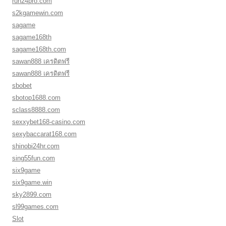
run24pro.com
s2kgamewin.com
sagame
sagame168th
sagame168th.com
sawan888 เครดิตฟรี
sawan888 เครดิตฟรี
sbobet
sbotop1688.com
sclass8888.com
sexxybet168-casino.com
sexybaccarat168.com
shinobi24hr.com
sing55fun.com
six9game
six9game.win
sky2899.com
sl99games.com
Slot