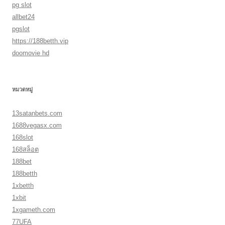
pg slot
allbet24
pgslot
https://188betth.vip
doomovie hd
หมวดหมู่
13satanbets.com
1688vegasx.com
168slot
168สล็อต
188bet
188betth
1xbetth
1xbit
1xgameth.com
77UFA