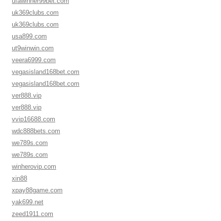
ufawinner99bet.com
uk369clubs.com
uk369clubs.com
usa899.com
ut9winwin.com
veera6999.com
vegasisland168bet.com
vegasisland168bet.com
ver888.vip
ver888.vip
vvip16688.com
wdc888bets.com
we789s.com
we789s.com
winherovip.com
xin88
xpay88game.com
yak699.net
zeed1911.com