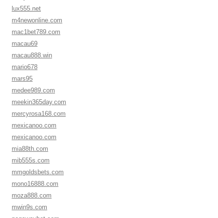
lux555.net
m4newonline.com
mac1bet789.com
macau69
macau888.win
mario678
mars95
medee989.com
meekin365day.com
mercyrosa168.com
mexicanoo.com
mexicanoo.com
mia88th.com
mib555s.com
mmgoldsbets.com
mono16888.com
moza888.com
mwin9s.com