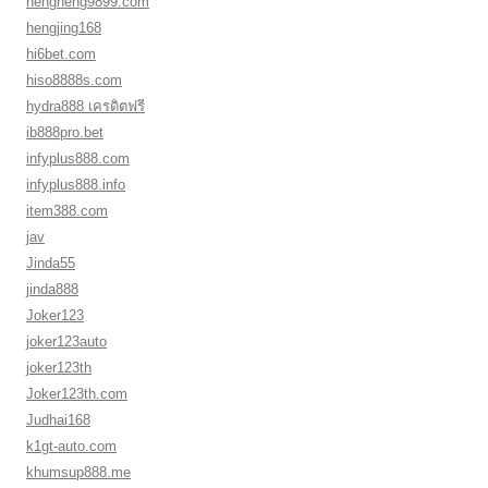
hengheng9899.com
hengjing168
hi6bet.com
hiso8888s.com
hydra888 เครดิตฟรี
ib888pro.bet
infyplus888.com
infyplus888.info
item388.com
jav
Jinda55
jinda888
Joker123
joker123auto
joker123th
Joker123th.com
Judhai168
k1gt-auto.com
khumsup888.me