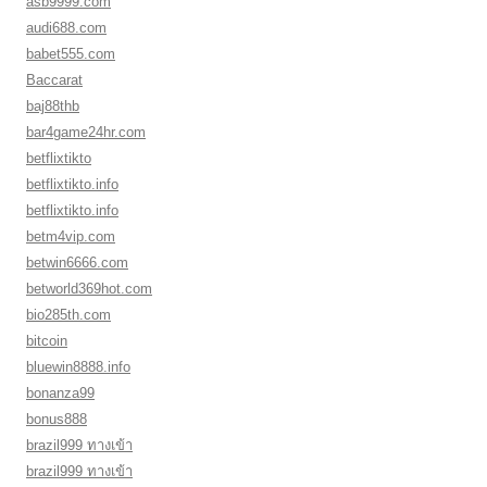
asb9999.com
audi688.com
babet555.com
Baccarat
baj88thb
bar4game24hr.com
betflixtikto
betflixtikto.info
betflixtikto.info
betm4vip.com
betwin6666.com
betworld369hot.com
bio285th.com
bitcoin
bluewin8888.info
bonanza99
bonus888
brazil999 ทางเข้า
brazil999 ทางเข้า