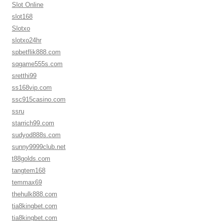
Slot Online
slot168
Slotxo
slotxo24hr
spbetflik888.com
sqgame555s.com
sretthi99
ss168vip.com
ssc915casino.com
ssru
starrich99.com
sudyod888s.com
sunny9999club.net
t88golds.com
tangtem168
temmax69
thehulk888.com
tia8kingbet.com
tia8kingbet.com