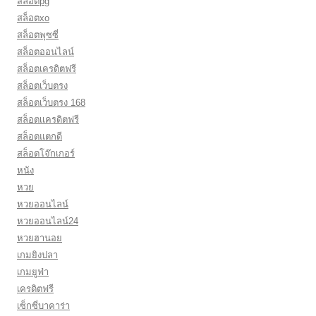
สล็อตpg
สล็อตxo
สล็อตพุซซี่
สล็อตออนไลน์
สล็อตเครดิตฟรี
สล็อตเว็บตรง
สล็อตเว็บตรง 168
สล็อตเเครดิตฟรี
สล็อตแตกดี
สล็อตโจ๊กเกอร์
หนัง
หวย
หวยออนไลน์
หวยออนไลน์24
หวยฮานอย
เกมยิงปลา
เกมยูฟ่า
เครดิตฟรี
เซ็กซี่บาคาร่า