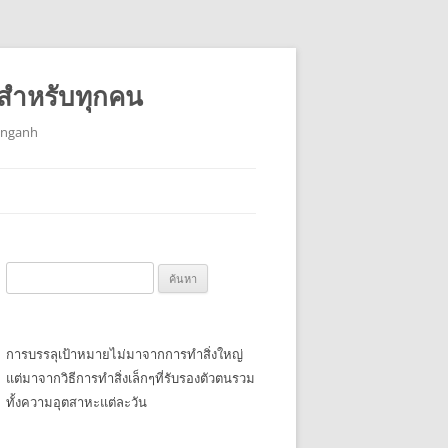
มสำหรับทุกคน
vanganh
ค้นหา
สำหรับ:
การบรรลุเป้าหมายไม่มาจากการทำสิ่งใหญ่
แต่มาจากวิธีการทำสิ่งเล็กๆที่รับรองตัวตนรวม
ทั้งความอุตสาหะแต่ละวัน