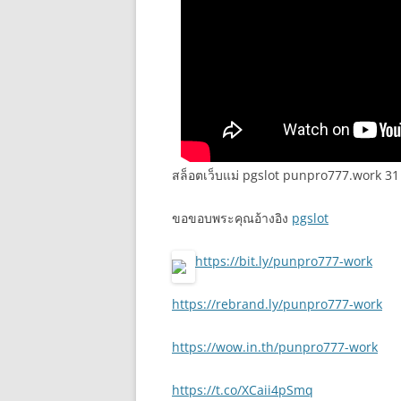
สล็อตเว็บแม่ pgslot punpro777.work 31 J
ขอขอบพระคุณอ้างอิง
pgslot
https://bit.ly/punpro777-work
https://rebrand.ly/punpro777-work
https://wow.in.th/punpro777-work
https://t.co/XCaii4pSmq