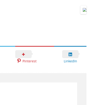
Pinterest
LinkedIn