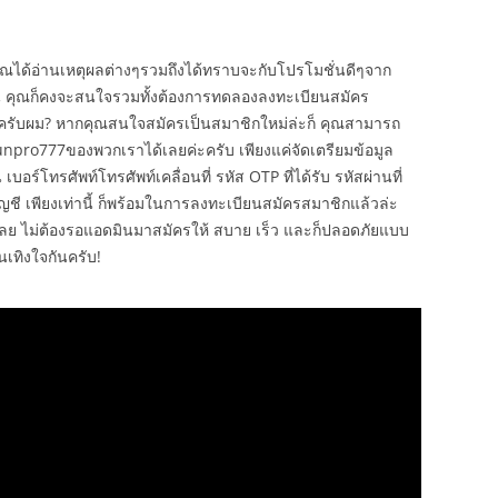
ี่คุณได้อ่านเหตุผลต่างๆรวมถึงได้ทราบจะกับโปรโมชั่นดีๆจาก
 คุณก็คงจะสนใจรวมทั้งต้องการทดลองลงทะเบียนสมัคร
่ะครับผม? หากคุณสนใจสมัครเป็นสมาชิกใหม่ล่ะก็ คุณสามารถ
unpro777ของพวกเราได้เลยค่ะครับ เพียงแค่จัดเตรียมข้อมูล
บอร์โทรศัพท์โทรศัพท์เคลื่อนที่ รหัส OTP ที่ได้รับ รหัสผ่านที่
ชี เพียงเท่านี้ ก็พร้อมในการลงทะเบียนสมัครสมาชิกแล้วล่ะ
เลย ไม่ต้องรอแอดมินมาสมัครให้ สบาย เร็ว และก็ปลอดภัยแบบ
เทิงใจกันครับ!