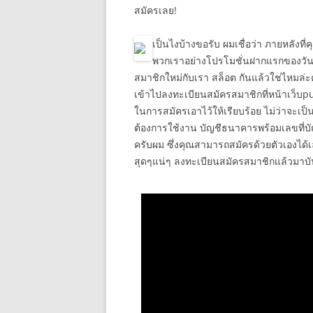
สมัครเลย!
เป็นไงบ้างขอรับ ผมเชื่อว่า ภายหลังท
พวกเราอย่างโปรโมชั่นฝากแรกของวัน
สมาชิกใหม่กับเรา สล็อต กันแล้วใช่ไหมล
เข้าไปลงทะเบียนสมัครสมาชิกที่หน้าเว็บp
ในการสมัครเอาไว้ให้เรียบร้อย ไม่ว่าจะเป็น เ
ต้องการใช้งาน บัญชีธนาคารพร้อมเลขที่บัญ
ครับผม ซึ่งคุณสามารถสมัครด้วยตัวเองได้
สุดๆแน่ๆ ลงทะเบียนสมัครสมาชิกแล้วมาบัน