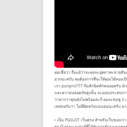
ผมเชื่อว่า ถึงแม้ว่าจะผมจะอุตสาหะขายสิน
ยากนะครับ ผมต้องการที่จะให้คุณได้ลองเปิ
เรา punpro777 กันสักนิดสักหน่อยครับ ด้ว
และความปลอดภัยสูงนั้น จะมอบประสบการณ์
ว่าหากว่าคุณยังไม่พร้อมล่ะก็ ผมจะขอชู 
เลยขอรับว่า ไม่มีผิดหวังแน่นอนนะครับ มา
• เป็น PGSLOT เว็บตรง สำหรับเว็บของเราอ
ตรงไม่ผ่านเอเย่นต์ที่ได้รับการรับรองมา