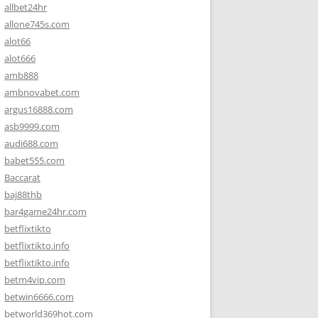
allbet24hr
allone745s.com
alot66
alot666
amb888
ambnovabet.com
argus16888.com
asb9999.com
audi688.com
babet555.com
Baccarat
baj88thb
bar4game24hr.com
betflixtikto
betflixtikto.info
betflixtikto.info
betm4vip.com
betwin6666.com
betworld369hot.com