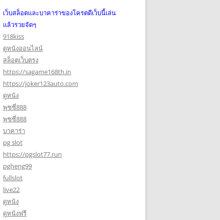
เว็บสล็อตและบาคาร่าของโครตดีเว็บนี้เล่น
แล้วรวยจัดๆ
918kiss
ดูหนังออนไลน์
สล็อตเว็บตรง
https://sagame168th.in
https://joker123auto.com
ดูหนัง
พุซซี่888
พุซซี่888
บาคาร่า
pg slot
https://pgslot77.run
pgheng99
fullslot
live22
ดูหนัง
ดูหนังฟรี