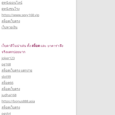
ดูหนังออนไลน์
ดูหนังชนโรง
https://www.sexy168.vip
สล็อตเว็บตรง
เว็บหวยเงิน
เว็บคาสิโนน่าเล่น ทั้ง
สล็อต
และ
บาคาร่า
ตึง
จริงแตกบ่อยมาก
joker123
pg168
สล็อตเว็บตรง แตกง่าย
slot99
สล็อต66
สล็อตเว็บตรง
judhai168
https://bonus888.asia
สล็อตเว็บตรง
pgslot