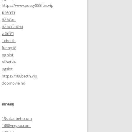
https://www.pussy888fun.vip
บาคาร่า
สล็อตxo
สล็อตเว็บตรง
คลิปโป๊
1xbetth
funny18
pg slot
allbet24
pgslot
https://188betth.vip
doomovie hd
หมวดหมู่
13satanbets.com
1688vegasx.com