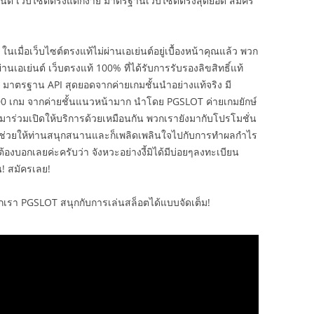
่นต์ เว็บไซต์ตรงแตกง่าย มาตรฐานเว็บไซต์ตรงสุดยอด สมัคร
เมื่อเว็บไซต์ตรงแท้ไม่ผ่านเอเย่นต์อยู่เบื้องหน้าคุณแล้ว พวก
านเอเย่นต์ เว็บตรงแท้ 100% ที่ได้รับการรับรองลิขสิทธิ์แท้
าตรฐาน API สุดยอดจากค่ายเกมชั้นนำอย่างแท้จริง มี
0 เกม จากค่ายชั้นแนวหน้ามาก นำโดย PGSLOT ค่ายเกมยักษ์
ดวงมาร่วมเปิดให้บริการด้วยเหมือนกัน พวกเรายังมากับโปรโมชั่น
ะช่วยให้ท่านสนุกสนานและก็เพลิดเพลินใจไปกับการทำผลกำไร
องบอกเลยค่ะครับว่า จังหวะอย่างงี้มิได้มีบ่อยๆลงทะเบียน
! สมัครเลย!
กเรา PGSLOT สนุกกับการเล่นสล็อตได้แบบจัดเต็ม!